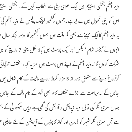
وزیر اعظم بخشی اسٹیڈیم میں ایک عوامی ریلی سے خطاب کریں گے ۔بخشی اسٹیڈیم
اس کو اپنی تحویل میں لے لیا ہے۔جموں وکشمیر ٹریفک پولیس نے وزیر اعظم کی
انہوں نے گذشتہ شام ‘
شرکت کروں گا’۔وزیر اعظم نے اپنے اس پوسٹ میں مزید کہا: ‘مختلف ترقیا
کوفروغ دینے سے متعلق زائد از 5 ہزار کروڑ روپیے ما
جائیں گے’۔سیاحت سے جڑے مختلف کام بھی قوم کے نام وقف کئے جائیں گے
جہاں سری نگر کی قابل دید زیبائش و آرائش کی گئی ہے وہیں سیکورٹی کے بھی
سے قبل سری نگر شہر کو ڈرون اور کواڈ کاپٹروں کے آپریشن کے لئے عارضی طو