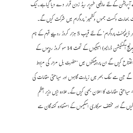
کے آپریشن کے لئے عارضی طورپر ریڈ زون قرار دے دیا گیا ہے۔ایک
 سری نگر پہنچ کر ‘وکست بھارت وکست جموں وکشمیر’ پروگرام میں شرکت کریں گے۔
بیان کے مطابق وزیر اعظم جموں وکشمیر میں زرعی معیشت کے ‘ہولیسٹک ایگریکلچر ڈیولپمنٹ پروگرام’ کے لئے قریب 5 ہزار کروڑ روپیے قوم کے نام
وقف کریں گے۔وہ سودیش درشن اور پر شاس( پیلگرم ریجوینیشن اینڈ سپریچول، ہیرٹیج آگمنٹیشن ڈرائیو) اسیکیوں کے تحت 14 سو کروڑ روپیوں کے
افتتاح کریں گے ان پروجیکٹوں میں ‘حضرت بل مزار کی مربوط
عظم قریب 43 پروجیکٹوں کا افتتاح کریں گے جن سے ملک بھر میں زیارت گاہوں اور سیاحتی مقامات کی
وسیع رینج تیار ہوگی۔ وہ وزیر اعظم کی سی بی ڈی ڈی اسکیم کے تحت منتخب 42 سیاحتی مقامات کا اعلان بھی کریں گے۔علاوہ ازیں وزیر اعظم
ریں گے اور مختلف سرکاری اسکیموں کے استفادہ کنندگان سے