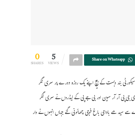
0
5
Share on Whatsapp
SHARES
VIEWS
ال سیکورٹی بند وبست کے بیچ اپنے یک روزہ دورے پر سری نگر
 ڈی جی پی آر آر سوین اور بی جے پی کے لیڈروں نے سری نگر
اڈے سے سیدھے بادامی باغ فوجی چھائونی گئے جہاں انہوں نے وار