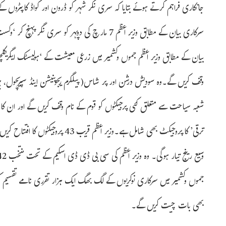
جانکاری فراہم کرتے ہوئے بتایا کہ سری نگر شہر کو ڈرون اور کواڈ کاپٹروں 
سرکاری بیان کے مطابق وزیر اعظم 7 مارچ کی دوپہر کو
شعبہ سیاحت سے متعلق کئی پرجیکٹوں کو قوم کے نام وقف کریں گے اور ان کا 
ترقی’ کا پروجیکٹ بھی شامل ہے۔وزیر ا
جموں وکشمیر میں سرکاری نوکریوں کے لگ بھگ ایک ہزار تقرری نامے تقسیم ک
بھی بات چیت کریں گے۔