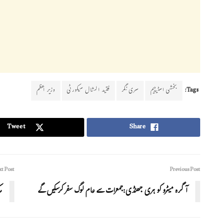
Tags:
بخشی اسٹیڈیم
سری نگر
فقید المثال سیکورٹی
وزیر اعظم
Tweet
Share
t Post
Previous Post
آگرہ میٹرو کو ہری جھنڈی:جمعرات سے عام لوگ سفر کرسکیں گے
م