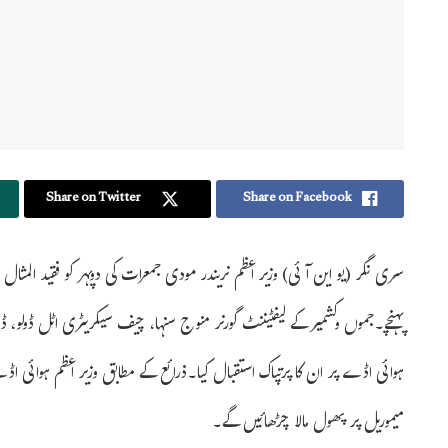
Share on Twitter
Share on Facebook
سری نگر (یو این آئی) وزیر اعظم نریندر مودی جمعرات کی دوپہر کو فقید المث
پہنچے۔جموں وکشمیر کے لیفٹیننٹ گورنر منوج سنہا، چیف سیکریٹری اٹل ڈولو،
ہوائی اڈے پر ان کا پرتپاک استقبال کیا۔ذرائع کے مطابق وزیر اعظم ہوائی 
میموریل پر پھول مالا چڑھائیں گے۔