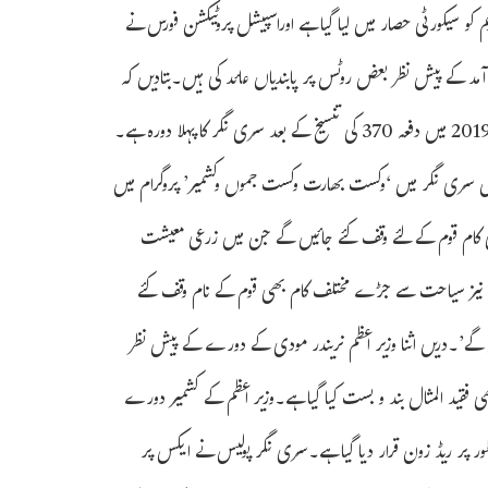
 کو سیکورٹی حصار میں لیا گیا ہے اوراسپیشل پروٹیکشن فورس نے
 آمد کے پیش نظر بعض روٹس پر پابندیاں عائد کی ہیں۔بتادیں کہ
یہ وزیر اعظم کا ایک مہینے سے بھی کم وقت میں جموں وکشمیر کا دوسرا جبکہ سال 2019 میں دفعہ 370 کی تنسیخ کے بعد سری نگر کا پہلا دورہ ہے۔
ایکس’ پر ایک پوسٹ میں کہا: ‘کل یعنی 7 مارچ کو میں سری نگر میں ‘وکست بھارت وکست جموں وکشمیر’ پروگرام میں
تی کام قوم کے لئے وقف کئے جائیں گے جن میں زرعی معیشت
لیت کے کام شامل ہیں نیز سیاحت سے جڑے مختلف کام بھی قوم کے نام وقف کئے
’۔دریں اثنا وزیر اعظم نریندر مودی کے دورے کے پیش نظر
 فقید المثال بند و بست کیا گیا ہے۔وزیر اعظم کے کشمیر دورے
ر پر ریڈ زون قرار دیا گیا ہے۔سری نگر پولیس نے ایکس پر