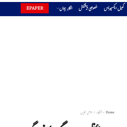
کھیل ایکسپریس
خصوصی پیشکش
افکارِ جہاں
EPAPER
Home
أخبار
خاص خبریں