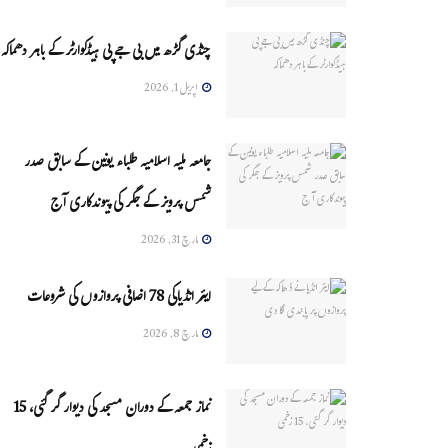
چنڈی گڑھ میں بی جے پی ہیڈکوارٹر کے باہر دھماکہ
اپریل 1, 2026
جامعہ ملیہ اسلامیہ طلباء یونین کے سابق صدر
شمس پرویز کے جگر کی پیوندکاری آج
مارچ 31, 2026
ایئر انڈیاکی 78 اضافی پروازوں کی شروعات
مارچ 8, 2026
نماز جمعہ کے دوران مسجد کی دیوار گر گئی، 15