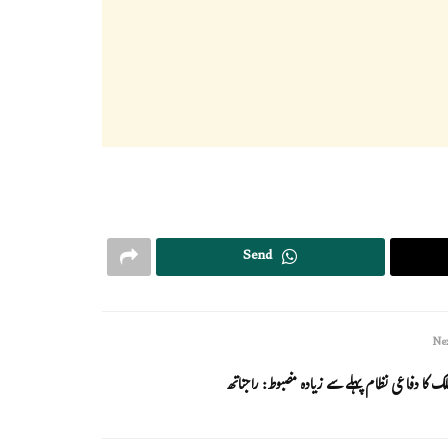
Send
Nex
لک کا دفاعی نظام پہلے سے زیادہ مضبوط: راجناتھ