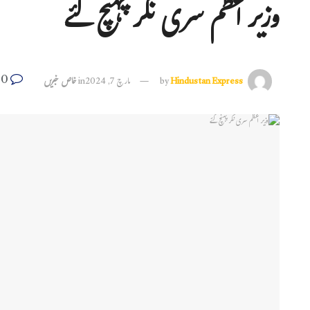
وزیر اعظم سری نگر پہنچ گئے
0
Hindustan Express
by
مارچ 7, 2024
in
خاص خبریں