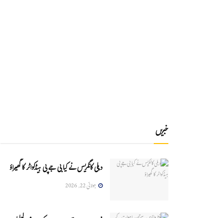
خبریں
دہلی کانگریس نے کیا بی جے پی ہیڈکواٹر کا گھیراؤ
جولائی 22, 2026