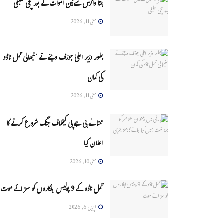
ہنتا وائرس سےتین اموات کے بعد مچی کھلبلی
مئی 11, 2026
بطور وزیر اعلیٰ جوزف وجئے نے سنبھالی تمل ناڈو
کی کمان
مئی 11, 2026
ممتا نے بی جے پی کیخلاف جنگ شروع کرنے کا
اعلان کیا
مئی 10, 2026
تمل ناڈو کے 9 پولیس اہلکاروں کو سزائے موت
اپریل 6, 2026