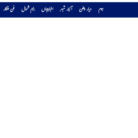
ہوم
دیار وطن
آئینہ شہر
اخبارجہاں
بزم شمال
فن فنکار