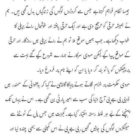
جیسا نظام فراہم کرتا ہے جس سے کروڑوں لوگوں کی زندگیاں بدل گئی ہیں۔ ہم
نے ہمیشہ ترقی کو ترجیح دی ہے اور ایک ترقی یافتہ اور خوشحال رائے بریلی کا
خواب دیکھا ہے۔جب ہمیں موقع ملا تو ہم نے رائے بریلی میں روزگار اور ترقی
کے مواقع پیدا کیے لیکن مودی سرکار نے ہمارے شروع کیے گئے بہت سے
پروجیکٹوں کو یا تو بند کر دیا یا ان کو اپنے نام پر فروغ دیا۔
مودی حکومت پر الزام لگاتے ہوئے پرینکا گاندھی نے کہا کہ بدعنوانی کے سمندر میں
ڈوبی بی جے پی آج دنیا کی سب سے امیر پارٹی بن گئی ہے۔ اس نے یہاں تک
پہنچنے کے لیے ہر غلط راستہ اختیار کیا ہے۔گجرات میں جس پل کے ٹوٹنے سے
سینکڑوں لوگوں کی جانیں گئیں، بی جے پی نے اس کمپنی سے بھی چندہ لیا اور