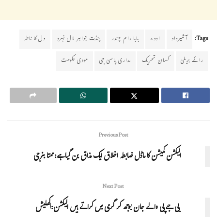
Tags:
آشیرواد
اودھ
بابا رام چندر
پنڈت جواہر لال نہرو
دل کا ناطہ
رائے بریلی
کسان تحریک
مداری پاسی جی
مودی حکومت
Previous Post
الیکشن کمیشن کا ماڈل ضابطہ اخلاق ایک مذاق بن گیا ہے:ممتا بنرجی
Next Post
بی جے پی والے جان بوجھ کر گرمی میں کراتے ہیں الیکشن:اکھلیش