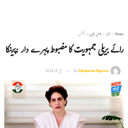
Home
أخبار
خاص خبریں
الیکشن
رائے بریلی جمہوریت کا مضبوط پہرے دار :پرینکا
Hindustan Express
by
مئی 8, 2024