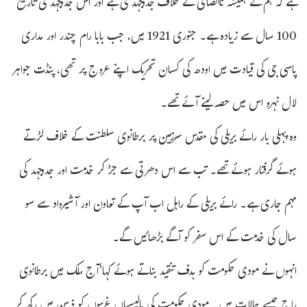
ہے کہ ہم نے ہمیشہ ناانصافی کے خلاف جدوجہد کی ہے اور اس جدوجہد کی تاریخ
100 سال سے زیادہ ہے۔ جنوری 1921 میں، جب بابا رام چندر اور مداری
پاسی جی کی قیادت میں اودھ کی کسان تحریک اپنے عروج پر تھی، پنڈت جواہر
لال نہرو اس میں حصہ لینے آئے تھے۔
وہ پہلی بار رائے بریلی کی مقدس سرزمین پر برطانوی سلطنت کے خلاف لڑتے
ہوئے گرفتار ہوئے تھے۔ تب سے اس دھرتی سے جڑ کر خدمت اور جدوجہد کی
مہم جاری ہے۔ رائے بریلی کے راہل اب آپ کے تعاون اور آشیرواد سے سو
سال کی خدمت کے اس سفر کو آگے بڑھائیں گے۔
انہوں نے مودی حکومت کو ہدف تنقید بناتے ہوئے کہا’آج ملک میں برطانوی
راج جیسے حالات ہیں۔ مودی حکومت کی پالیسیاں غریبوں کو ذہن میں رکھ کر