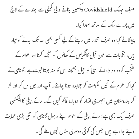
صرف مہلک Covidshield ویکسین بنانے والی کمپنی سے چندے کے لالچ
میں پورے ملک کے ساتھ سودا کیا۔
پرینکا نے کہا وہ صرف اقتدار میں رہنے کے لیے کسی بھی حد تک جانے کو تیار
ہیں، انتخابات سے عین قبل کانگریس کے کھاتوں کو منجمد کرنا اور عوام کے
منتخب کردہ دو وزرائے اعلیٰ کو جیل بھیجنا اس کا منہ بولتا ثبوت ہے۔گاندھی نے
کہا کہ عوام کے تئیں حکومت کو جوابدہ ہونا چاہئے۔ آپ اور میں مل کر اور لڑ
کر ہندوستان میں جمہوری اقدار کو دوبارہ قائم کریں گے۔ رائے بریلی کا الیکشن
صرف ایک رسمی ہے! رائے بریلی کے عوام اپنے راہول گاندھی کو اتنی بڑی حمایت
دینے جا رہے ہیں جس کی کوئی دوسری مثال نہیں ملے گی۔