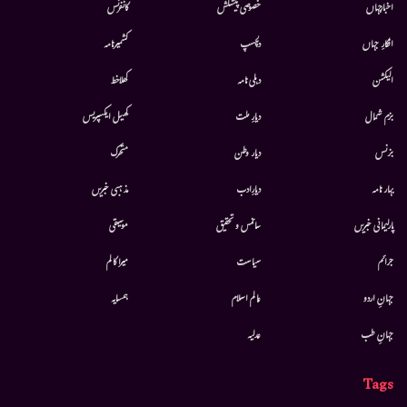
اخبارجہاں
خصوصی پیشکش
کانفرنس
افکارِ جہاں
دلچسپ
کشمیرنامہ
الیکشن
دہلی نامہ
کھلاخط
بزم شمال
دیارِ ملت
کھیل ایکسپریس
بزنس
دیار وطن
متحرك
بہار نامہ
دیارِادب
مذہبی خبریں
پارلیمانی خبریں
سائنس و تحقیق
موسيقى
جرائم
سیاست
میرا کالم
جہانِ اردو
عالم اسلام
ہمسایہ
جہانِ طب
عدلیہ
Tags