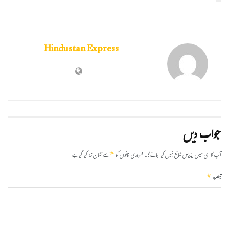
Hindustan Express
جواب دیں
*
آپ کا ای میل ایڈریس شائع نہیں کیا جائے گا۔
ضروری خانوں کو
سے نشان زد کیا گیا ہے
*
تبصرہ