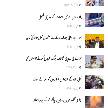
جولائی 22, 2026
ہنتا وائرس سےتین اموات کے بعد مچی کھلبلی
مئی 11, 2026
بطور وزیر اعلیٰ جوزف وجئے نے سنبھالی تمل ناڈو کی کمان
مئی 11, 2026
ممتا نے بی جے پی کیخلاف جنگ شروع کرنے کا اعلان کیا
مئی 10, 2026
تمل ناڈو کے 9 پولیس اہلکاروں کو سزائے موت
اپریل 6, 2026
چنڈی گڑھ میں بی جے پی ہیڈکوارٹر کے باہر دھماکہ