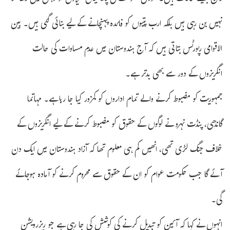
نہیں بن رہی ہیں بلکہ ارب پتیوں کو فائدہ پہنچانے کے لیے بنائی گئی ہیں۔ بین
الاقوامی رپورٹس بتاتی ہیں کہ آج ہندوستان میں عدم مساوات کی حالت
انگریزوں کے دور سے بھی بدتر ہے۔
جمہوریت کو مضبوط کرنے والے تمام اداروں کو کمزور کیا جا رہا ہے۔ مہاتما
گاندھی، پنڈت نہرو نے لوگوں کے حقوق کو مضبوط کرنے کے لیے انگریزوں کے
خلاف جنگ لڑی تھی، انھیں کم ہی معلوم تھا کہ آزاد ہندوستان میں ایک دن
آئے گا جب حکومت عوام کو ان کے حقوق سے محروم کرنے کو آمادہ ہوجائے
گی۔
انہوں نے کہا کہ آئین کو تبدیل کرنے کی کوشش کی جا رہی ہے جو ریزرویشن