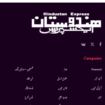
Categories
Featured
حادثہ
فلسطین- اسرائیل جنگ
آئینہ شہر
حقوق انسانی
فن فنکار
آج کی خبریں
خاص خبریں
قدرت کاقہر
أخبار
خدمتِ خلق
قوس قزح