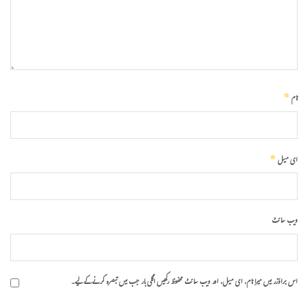
*
نام
*
ای میل
ویب‌ سائٹ
اس براؤزر میں میرا نام، ای میل، اور ویب سائٹ محفوظ رکھیں اگلی بار جب میں تبصرہ کرنے کےلیے۔