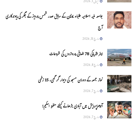
اپریل 1, 2026
جامعہ ملیہ اسلامیہ طلباء یونین کے سابق صدر شمس پرویز کے جگر کی پیوندکاری
آج
مارچ 31, 2026
ایئر انڈیاکی 78 اضافی پروازوں کی شروعات
مارچ 8, 2026
نماز جمعہ کے دوران مسجد کی دیوار گر گئی، 15 زخمی
مارچ 7, 2026
آندھراپردیش میں آبادی بڑھانے کیلئے منفرد اسکیم!
مارچ 7, 2026