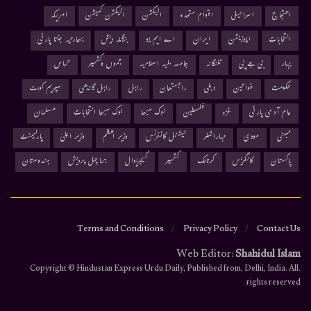
احتجاج
اسرائیل
اقوام متحدہ
الیکشن
الیکشن کمیشن
امریکہ
انتخابات
اپوزیشن
ایران
اے ایم یو
بنگلہ دیش
بھارتیہ جنتا پارٹی
بہار
بی جے پی
تلنگانہ
جامعہ ملیہ اسلامیہ
جموں وکشمیر
حماس
حکومت
خواتین
دہلی
راجستھان
راہل
راہل گاندھی
سپریم کورٹ
عام آدمی پارٹی
غزہ
فلسطین
لوک سبھا
لوک سبھا انتخابات
مسلمان
ممبئی
مودی
مہاراشٹر
نیشنل کانفرنس
وزیر اعظم
وزیر اعلیٰ
پارلیمنٹ
پاکستان
کانگریس
کرناٹک
کشمیر
کیجریوال
ہماچل پردیش
ہندوستان
Terms and Conditions
Privacy Policy
Contact Us
Web Editor:
Shahidul Islam
.Copyright © Hindustan Express Urdu Daily, Published from, Delhi, India. All
rights reserved