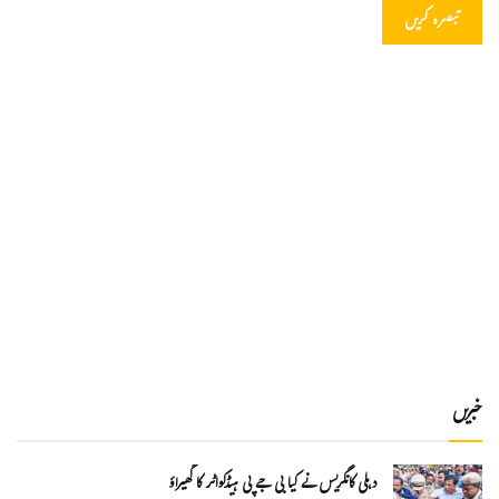
خبریں
دہلی کانگریس نے کیا بی جے پی ہیڈکواٹر کا گھیراؤ