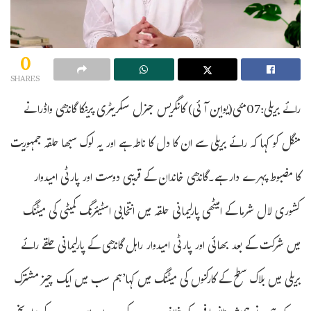
0
SHARES
رائے بریلی:07مئی(یواین آئی) کانگریس جنرل سکریٹری پرینکا گاندھی واڈرا نے
منگل کو کہا کہ رائے بریلی سے ان کا دل کا ناطہ ہے اور یہ لوک سبھا حلقہ جمہوریت
کا مضبوط پہرے دار ہے۔گاندھی خاندان کے قریبی دوست اور پارٹی امیدوار
کشوری لال شرما کے امیٹھی پارلیمانی حلقہ میں انتخابی اسٹیئرنگ کمیٹی کی میٹنگ
میں شرکت کے بعد بھائی اور پارٹی امیدوار راہل گاندھی کے پارلیمانی حلقے رائے
بریلی میں بلاک سطح کے کارکنوں کی میٹنگ میں کہا’ہم سب میں ایک چیز مشترک