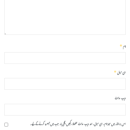
*
نام
*
ای میل
ویب‌ سائٹ
اس براؤزر میں میرا نام، ای میل، اور ویب سائٹ محفوظ رکھیں اگلی بار جب میں تبصرہ کرنے کےلیے۔