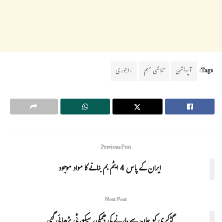
Tags:
آپریشن
تلاشی مہم
راجوری
Previous Post
ایران کے پاس 4 ایٹم بم بنانے کا مواد موجود
Next Post
گڈکری کو جان سے مارنے کی دھمکی، سیکورٹی بڑھائی گئی