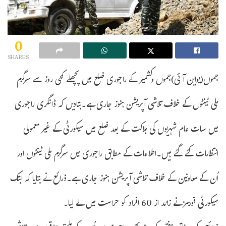
0
SHARES
جموں(یواین آئی)جموں وکشمیر کے راجوری ضلع میں پچھلے کئی روز سے سرگرم
ملی ٹینٹوں کے خلاف تلاشی آپریشن ہنوز جاری ہے۔بتادیں کہ ڈانگری راجوری
میں سات عام شہریوں کی ہلاکت کے بعد ضلع میں سیکورٹی کے غیر معمولی
انتظامات کئے گئے ہیں۔اطلاعات کے مطابق راجوری میں سرگرم ملی ٹینٹوں اور
اُن کے معاونین کے خلاف تلاشی آپریشن ہنوز جاری ہے۔ذرائع نے بتایا کہ ابتک
سیکورٹی فورسز نے زائد از 60 افراد کو حراست میں لے لیا۔