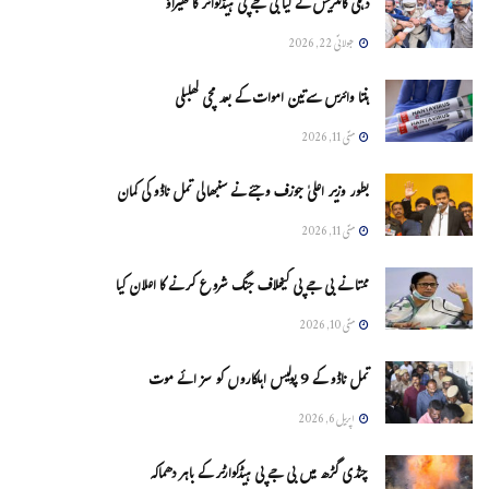
دہلی کانگریس نے کیا بی جے پی ہیڈکواٹر کا گھیراؤ
جولائی 22, 2026
ہنتا وائرس سےتین اموات کے بعد مچی کھلبلی
مئی 11, 2026
بطور وزیر اعلیٰ جوزف وجئے نے سنبھالی تمل ناڈو کی کمان
مئی 11, 2026
ممتا نے بی جے پی کیخلاف جنگ شروع کرنے کا اعلان کیا
مئی 10, 2026
تمل ناڈو کے 9 پولیس اہلکاروں کو سزائے موت
اپریل 6, 2026
چنڈی گڑھ میں بی جے پی ہیڈکوارٹر کے باہر دھماکہ