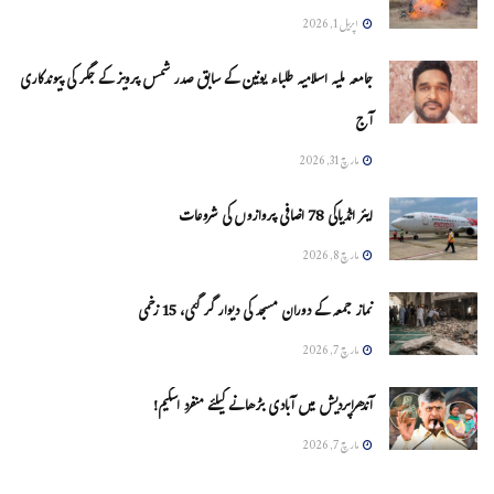
اپریل 1, 2026
جامعہ ملیہ اسلامیہ طلباء یونین کے سابق صدر شمس پرویز کے جگر کی پیوندکاری
آج
مارچ 31, 2026
ایئر انڈیاکی 78 اضافی پروازوں کی شروعات
مارچ 8, 2026
نماز جمعہ کے دوران مسجد کی دیوار گر گئی، 15 زخمی
مارچ 7, 2026
آندھراپردیش میں آبادی بڑھانے کیلئے منفرد اسکیم!
مارچ 7, 2026