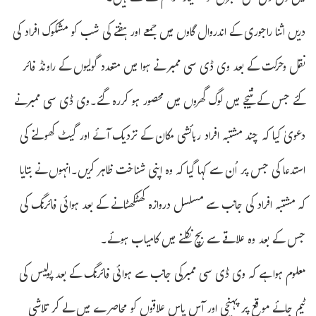
دریں اثنا راجوری کے اندروال گاوں میں جمعے اور ہفتے کی شب کو مشکوک افراد کی
نقل وحرکت کے بعد وی ڈی سی ممبر نے ہوا میں متعدد گولیوں کے راونڈ فائر
کئے جس کے نتیجے میں لوگ گھروں میں محصور ہو کررہ گئے۔وی ڈی سی ممبرنے
دعویٰ کیا کہ چند مشتبہ افراد رہائشی مکان کے نزدیک آئے اور گیٹ کھولنے کی
استدعا کی جس پر اُن سے کہا گیا کہ وہ اپنی شناخت ظاہر کریں۔انہوں نے بتایا
کہ مشتبہ افراد کی جانب سے مسلسل دروازہ کھٹکھٹانے کے بعد ہوائی فائرنگ کی
جس کے بعد وہ علاقے سے بچ نکلنے میں کامیاب ہوئے۔
معلوم ہوا ہے کہ وی ڈی سی ممبرکی جانب سے ہوائی فائرنگ کے بعد پولیس کی
ٹیم جائے موقع پر پہنچی اور آس پاس علاقوں کو محاصرے میں لے کر تلاشی