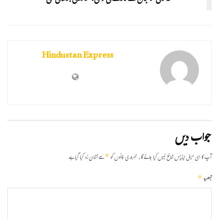
Hindustan Express
جواب دیں
*
آپ کا ای میل ایڈریس شائع نہیں کیا جائے گا۔
ضروری خانوں کو
سے نشان زد کیا گیا ہے
*
تبصرہ