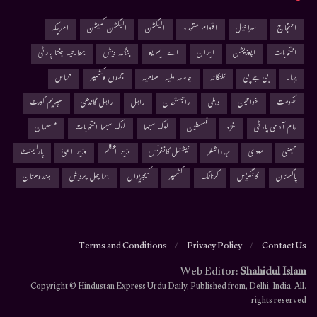
احتجاج
اسرائیل
اقوام متحدہ
الیکشن
الیکشن کمیشن
امریکہ
انتخابات
اپوزیشن
ایران
اے ایم یو
بنگلہ دیش
بھارتیہ جنتا پارٹی
بہار
بی جے پی
تلنگانہ
جامعہ ملیہ اسلامیہ
جموں وکشمیر
حماس
حکومت
خواتین
دہلی
راجستھان
راہل
راہل گاندھی
سپریم کورٹ
عام آدمی پارٹی
غزہ
فلسطین
لوک سبھا
لوک سبھا انتخابات
مسلمان
ممبئی
مودی
مہاراشٹر
نیشنل کانفرنس
وزیر اعظم
وزیر اعلیٰ
پارلیمنٹ
پاکستان
کانگریس
کرناٹک
کشمیر
کیجریوال
ہماچل پردیش
ہندوستان
Terms and Conditions
Privacy Policy
Contact Us
Web Editor:
Shahidul Islam
.Copyright © Hindustan Express Urdu Daily, Published from, Delhi, India. All
rights reserved