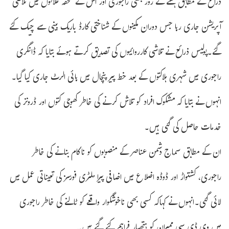
ذرائع کے مطابق ہفتے کے روز بھی راجوری اور اُس کے ملحقہ علاقوں میں تلاشی
آپریشن جاری رہا جس دوران مکینوں کے شناختی کارڈ باریک بینی سے چیک کئے
گئے۔پولیس ذرائع نے تلاشی کارروائیوں کی تصدیق کرتے ہوئے بتایا کہ ڈانگری
راجوری میں شہری ہلاکتوں کے بعد خط پیر پنچال میں ہائی الرٹ جاری کیا گیا۔
انہوں نے بتایا کہ مشکوک افراد کو تلاش کرنے کی خاطر کھوجی کتوں اور ڈرونز کی
خدمات حاصل کی گئی ہیں۔
ان کے مطابق سماج دشمن عناصر کے منصوبوں کو ناکام بنانے کی خاطر
راجوری، کشتواڑ اور ڈوڈہ اضلاع میں اضافی پیرا ملٹری فورسز کی تعیناتی عمل میں
لائی گئی۔انہوں نے کہاکہ کسی بھی ناخوشگوار واقعے کو ٹالنے کی خاطر راجوری
میں وی ڈی سی ممبران کو ہتھیار فراہم کئے گئے ہیں۔