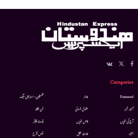
Categories
Featured
حادثہ
فلسطین- اسرائیل جنگ
آئینہ شہر
حقوق انسانی
فن فنکار
آج کی خبریں
خاص خبریں
قدرت کاقہر
أخبار
خدمتِ خلق
قوس قزح