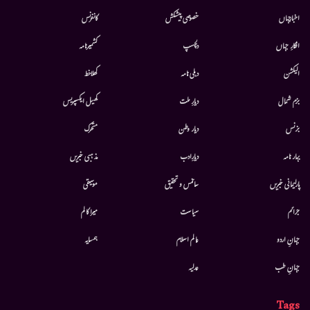
اخبارجہاں
خصوصی پیشکش
کانفرنس
افکارِ جہاں
دلچسپ
کشمیرنامہ
الیکشن
دہلی نامہ
کھلاخط
بزم شمال
دیارِ ملت
کھیل ایکسپریس
بزنس
دیار وطن
متحرك
بہار نامہ
دیارِادب
مذہبی خبریں
پارلیمانی خبریں
سائنس و تحقیق
موسيقى
جرائم
سیاست
میرا کالم
جہانِ اردو
عالم اسلام
ہمسایہ
جہانِ طب
عدلیہ
Tags