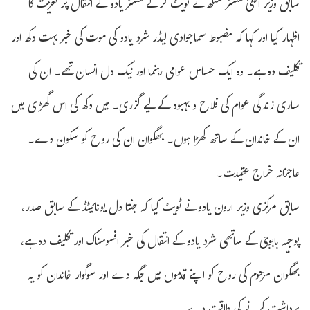
سابق وزیر اعلیٰ مسٹر سنگھ نے ٹویٹ کرکے مسٹر یادو کے انتقال پر تعزیت کا
اظہار کیا اور کہا کہ مضبوط سماجوادی لیڈر شرد یادو کی موت کی خبر بہت دکھ اور
تکلیف دہ ہے۔ وہ ایک حساس عوامی رہنما اور نیک دل انسان تھے۔ ان کی
ساری زندگی عوام کی فلاح و بہبود کے لیے گزری۔ میں دکھ کی اس گھڑی میں
ان کے خاندان کے ساتھ کھڑا ہوں۔ بھگوان ان کی روح کو سکون دے۔
عاجزانہ خراج عقیدت۔
سابق مرکزی وزیر ارون یادو نے ٹویٹ کیا کہ جنتا دل یونائیٹڈ کے سابق صدر،
پوجیہ بابوجی کے ساتھی شرد یادو کے انتقال کی خبر افسوسناک اور تکلیف دہ ہے،
بھگوان مرحوم کی روح کو اپنے قدموں میں جگہ دے اور سوگوار خاندان کو یہ