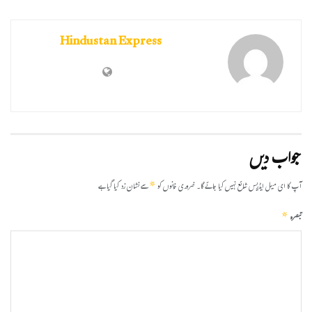
Hindustan Express
جواب دیں
*
آپ کا ای میل ایڈریس شائع نہیں کیا جائے گا۔
ضروری خانوں کو
سے نشان زد کیا گیا ہے
*
تبصرہ