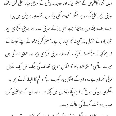
دریں اثناء کانگریس کے سینئر لیڈر اور مدھیہ پردیش کے سابق وزیر اعلیٰ کمل ناتھ،
سابق وزیر اعلیٰ دگ وجے سنگھ سمیت کئی لیڈروں نے مدھیہ پردیش میں پیدا
ہونے والے جنتا دل یونائیٹڈ (جے ڈی یو) کے سابق صدر اور سابق مرکزی وزیر
شرد یادو کے انتقال پر تعزیت کا اظہار کیا ہے۔مسٹر کمل ناتھ نے اپنے ٹویٹ کے
ذریعے کہا کہ سوشلسٹ تحریک کے رہنما، سابق مرکزی وزیر اور عوامی زندگی میں
میرے ساتھی مسٹر شرد یادو کا انتقال سماجی انصاف کی جنگ میں ایک ناقابل
تلافی نقصان ہے۔وہ ان کے انتقال پر گہرے رنج و غم کا اظہار کرتے ہیں۔
بھگوان ان کی روح کو اپنے پاک قدموں میں جگہ دے اور ان کے لواحقین کو یہ
صدمہ برداشت کرنے کی طاقت دے۔