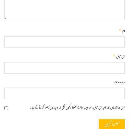
*
نام
*
ای میل
ویب‌ سائٹ
اس براؤزر میں میرا نام، ای میل، اور ویب سائٹ محفوظ رکھیں اگلی بار جب میں تبصرہ کرنے کےلیے۔