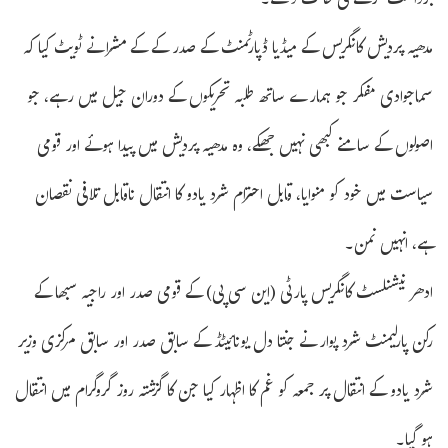
برداشت کرنے کی طاقت دے۔
مدھیہ پردیش کانگریس کے میڈیا ڈپارٹمنٹ کے صدر کے کے مشرا نے ٹویٹ کیا کہ
سماجوادی مفکر جو ہمارے ساتھ طلبہ تحریکوں کے دوران جیل میں رہے، جو
اصولوں کے سامنے کبھی نہیں جھکے، وہ مدھیہ پردیش میں پیدا ہوئے اور قومی
سیاست میں خود کو منوایا، قابل احترام شرد یادو کا انتقال ناقابل تلافی نقصان
ہے، انہیں نمن۔
ادھر نیشنلسٹ کانگریس پارٹی (این سی پی) کے قومی صدر اور راجیہ سبھا کے
رکن پارلیمنٹ شرد پوار نے جنتا دل یونائیٹڈ کے سابق صدر اور سابق مرکزی وزیر
شرد یادو کے انتقال پر جمعہ کو غم کا اظہار کیا جن کا گزشتہ روز گروگرام میں انتقال
ہو گیا۔