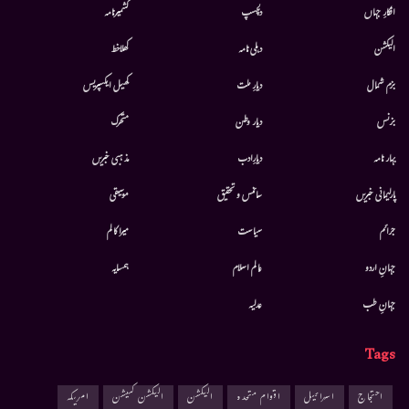
افکارِ جہاں
دلچسپ
کشمیرنامہ
الیکشن
دہلی نامہ
کھلاخط
بزم شمال
دیارِ ملت
کھیل ایکسپریس
بزنس
دیار وطن
متحرك
بہار نامہ
دیارِادب
مذہبی خبریں
پارلیمانی خبریں
سائنس و تحقیق
موسيقى
جرائم
سیاست
میرا کالم
جہانِ اردو
عالم اسلام
ہمسایہ
جہانِ طب
عدلیہ
Tags
احتجاج
اسرائیل
اقوام متحدہ
الیکشن
الیکشن کمیشن
امریکہ