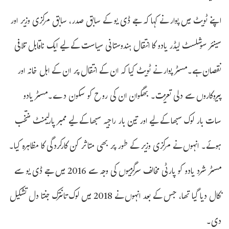
اپنے ٹویٹ میں پوار نے کہا کہ جے ڈی یو کے سابق صدر، سابق مرکزی وزیر اور
سینئر سوشلسٹ لیڈر یادو کا انتقال ہندوستانی سیاست کے لیے ایک ناقابل تلافی
نقصان ہے۔مسٹر پوار نے ٹویٹ کیا کہ ان کے انتقال پر ان کے اہل خانہ اور
پیروکاروں سے دلی تعزیت۔ بھگوان ان کی روح کو سکون دے۔مسٹر یادو
سات بار لوک سبھا کے لیے اور تین بار راجیہ سبھا کے لیے ممبر پارلیمنٹ منتخب
ہوئے۔ انہوں نے مرکزی وزیر کے طور پر بھی متاثر کن کارکردگی کا مظاہرہ کیا۔
مسٹر شرد یادو کو پارٹی مخالف سرگرمیوں کی وجہ سے 2016 میں جے ڈی یو سے
نکال دیا گیا تھا، جس کے بعد انہوں نے 2018 میں لوک تانترک جنتا دل تشکیل
دی۔