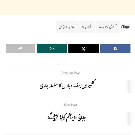
Tags:
آخری رسومات
شرد یادو
مدھیہ پردیش
Previous Post
کشمیر میں برف و باراں کا سلسلہ جاری
Next Post
جاپانی وزیراعظم کینیڈا پہنچ گئے