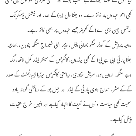
ریاستوں سے لوک سبھا کے لیے منتخب ہوئے اور پچھلی مرکزی حکومتوں میں بھی
کئی اہم عہدوں پر فائز رہے۔ وہ جنتا دل (یو) کے صدر اور نیشنل ڈیموکریٹک
الائنس (این ڈی اے) کے کنوینر جیسے عہدوں پر بھی فائز رہے۔
مدھیہ پردیش کے گورنر منگو بھائی پٹیل، وزیر اعلیٰ شیوراج سنگھ چوہان، بھارتیہ
جنتا پارٹی (بی جے پی) کے کئی لیڈروں، کانگریس کے سینئر لیڈر کمل ناتھ، دگ
وجے سنگھ، ارون یادو، سریش پچوری، ریاستی کانگریس میڈیا ڈیپارٹمنٹ کے صدر
کے کے مشرا، سماج وادی پارٹی کے لیڈر اور جبل پور کے رہائشی گووند یادو
سمیت کئی سیاست دانوں نے تعزیت کا اظہار کیا ہے اور انہیں خراج عقیدت
پیش کیا ہے۔