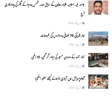
جامعہ ملیہ اسلامیہ طلباء یونین کے سابق صدر شمس پرویز کے جگر کی پیوندکاری
آج
مارچ 31, 2026
ایئر انڈیاکی 78 اضافی پروازوں کی شروعات
مارچ 8, 2026
نماز جمعہ کے دوران مسجد کی دیوار گر گئی، 15 زخمی
مارچ 7, 2026
آندھراپردیش میں آبادی بڑھانے کیلئے منفرد اسکیم!
مارچ 7, 2026