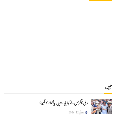
خبریں
دہلی کانگریس نے کیا بی جے پی ہیڈکواٹر کا گھیراؤ
جولائی 22, 2026