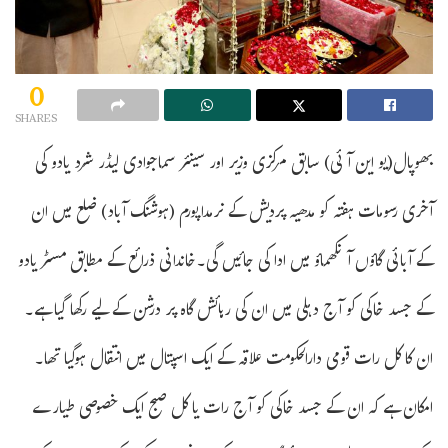
0
SHARES
بھوپال(یو این آئی) سابق مرکزی وزیر اور سینئر سماجوادی لیڈر شرد یادو کی
آخری رسومات ہفتہ کو مدھیہ پردیش کے نرمداپورم (ہوشنگ آباد) ضلع میں ان
کے آبائی گاؤں آنکھماؤ میں ادا کی جائیں گی۔خاندانی ذرائع کے مطابق مسٹر یادو
کے جسد خاکی کو آج دہلی میں ان کی رہائش گاہ پر درشن کے لیے رکھا گیا ہے۔
ان کا کل رات قومی دارالحکومت علاقہ کے ایک اسپتال میں انتقال ہوگیا تھا۔
امکان ہے کہ ان کے جسد خاکی کو آج رات یا کل صبح ایک خصوصی طیارے