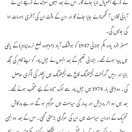
کے ذریعے بھوپال لایا جائے گا۔ اس کے بعد انہیں سڑک کے ذریعے ان کے
آبائی گاؤں آنکھماؤ لے جایا جائے گا اور دن کے وقت ان کی آخری رسومات ادا
کی جائیں گی۔
مسٹر شرد یادو یکم جولائی 1947 کو ہوشنگ آباد (موجودہ ضلع نرمداپورم) کے بابئی
میں پیدا ہوئے تھے۔ ابتدائی تعلیم کے بعد انہوں نے جبل پور کو اپنے کام کی جگہ
بنایا اور وہیں گورنمنٹ انجینئرنگ کالج سے انجینئرنگ میں بیچلر کی ڈگری حاصل
کی۔ وہ پہلی بار 1974 میں جبل پور سے لوک سبھا کے لیے منتخب ہوئے تھے۔
بعد میں وہ اتر پردیش اور بہار کی سیاست میں سرگرم ہو گئے اور جے پرکاش
تحریک کے دوران سیاست میں ان کی سرگرمی بڑھتی گئی۔ اس کے بعد وہ انہی