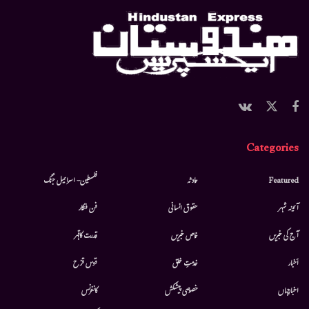
Categories
Featured
حادثہ
فلسطین- اسرائیل جنگ
آئینہ شہر
حقوق انسانی
فن فنکار
آج کی خبریں
خاص خبریں
قدرت کاقہر
أخبار
خدمتِ خلق
قوس قزح
اخبارجہاں
خصوصی پیشکش
کانفرنس