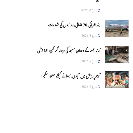
آج
مارچ 31, 2026
ایئر انڈیاکی 78 اضافی پروازوں کی شروعات
مارچ 8, 2026
نماز جمعہ کے دوران مسجد کی دیوار گر گئی، 15 زخمی
مارچ 7, 2026
آندھراپردیش میں آبادی بڑھانے کیلئے منفرد اسکیم!
مارچ 7, 2026