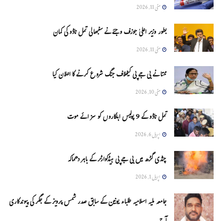
مئی 11, 2026
بطور وزیر اعلیٰ جوزف وجئے نے سنبھالی تمل ناڈو کی کمان
مئی 11, 2026
ممتا نے بی جے پی کیخلاف جنگ شروع کرنے کا اعلان کیا
مئی 10, 2026
تمل ناڈو کے 9 پولیس اہلکاروں کو سزائے موت
اپریل 6, 2026
چنڈی گڑھ میں بی جے پی ہیڈکوارٹر کے باہر دھماکہ
اپریل 1, 2026
جامعہ ملیہ اسلامیہ طلباء یونین کے سابق صدر شمس پرویز کے جگر کی پیوندکاری