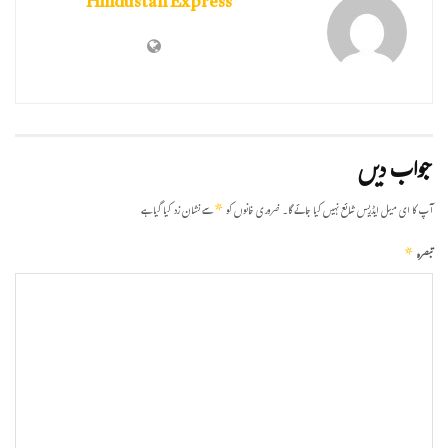
Hindustan Express
جواب دیں
*
آپ کا ای میل ایڈریس شائع نہیں کیا جائے گا۔
ضروری خانوں کو
سے نشان زد کیا گیا ہے
*
تبصرہ