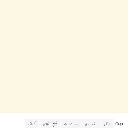
Tags:
بارش
برف باری
درجہ حرارت
ضلع انتظامیہ
کپواڑہ