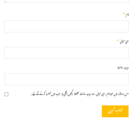
*
نام
*
ای میل
ویب‌ سائٹ
اس براؤزر میں میرا نام، ای میل، اور ویب سائٹ محفوظ رکھیں اگلی بار جب میں تبصرہ کرنے کےلیے۔