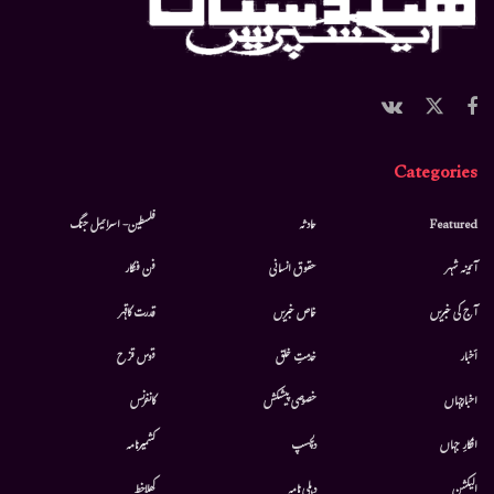
Categories
Featured
حادثہ
فلسطین- اسرائیل جنگ
آئینہ شہر
حقوق انسانی
فن فنکار
آج کی خبریں
خاص خبریں
قدرت کاقہر
أخبار
خدمتِ خلق
قوس قزح
اخبارجہاں
خصوصی پیشکش
کانفرنس
افکارِ جہاں
دلچسپ
کشمیرنامہ
الیکشن
دہلی نامہ
کھلاخط