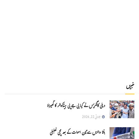
خبریں
دہلی کانگریس نے کیا بی جے پی ہیڈکواٹر کا گھیراؤ
جولائی 22, 2026
ہنتا وائرس سےتین اموات کے بعد مچی کھلبلی