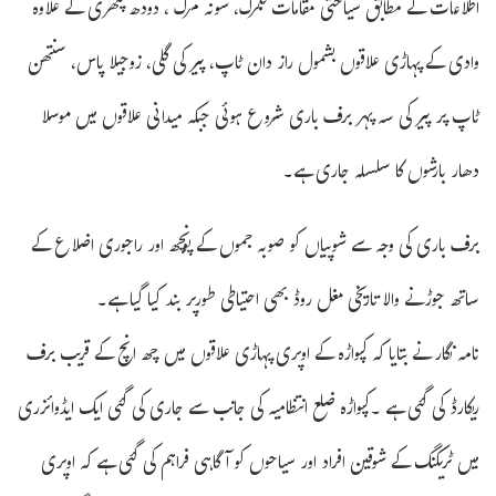
اطلاعات کے مطابق سیاحتی مقامات گلمرگ، سونہ مرگ ، دودھ پتھری کے علاوہ
وادی کے پہاڑی علاقوں بشمول راز دان ٹاپ، پیر کی گلی، زوجیلا پاس، سنتھن
ٹاپ پر پیر کی سہ پہر برف باری شروع ہوئی جبکہ میدانی علاقوں میں موسلا
دھار بارشوں کا سلسلہ جاری ہے۔
برف باری کی وجہ سے شوپیاں کو صوبہ جموں کے پونچھ اور راجوری اضلاع کے
ساتھ جوڑنے والا تاریخی مغل روڈ بھی احتیاطی طورپر بند کیا گیا ہے۔
نامہ نگار نے بتایا کہ کپواڑہ کے اوپری پہاڑی علاقوں میں چھ انچ کے قریب برف
ریکارڈ کی گئی ہے ۔کپواڑہ ضلع انتظامیہ کی جانب سے جاری کی گئی ایک ایڈوائزری
میں ٹریکنگ کے شوقین افراد اور سیاحوں کو آگاہی فراہم کی گئی ہے کہ اوپری