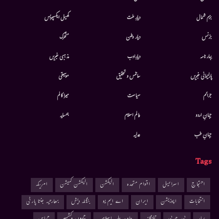
بزم شمال
دیارِ ملت
کھیل ایکسپریس
بزنس
دیار وطن
متحرك
بہار نامہ
دیارِادب
مذہبی خبریں
پارلیمانی خبریں
سائنس و تحقیق
موسيقى
جرائم
سیاست
میرا کالم
جہانِ اردو
عالم اسلام
ہمسایہ
جہانِ طب
عدلیہ
Tags
احتجاج
اسرائیل
اقوام متحدہ
الیکشن
الیکشن کمیشن
امریکہ
انتخابات
اپوزیشن
ایران
اے ایم یو
بنگلہ دیش
بھارتیہ جنتا پارٹی