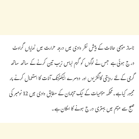
ناساز موسمی حالات کے پیش نظر وادی میں درجہ حرارت میں نمایاں گراوٹ
درج ہوئی ہے جس نے لوگوں کو گرم لباس زیب تین کرنے کے ساتھ ساتھ
گرمی کے لئے روایتی کانگڑیوں اور دوسرے الیکٹرانک آلات کا استعمال کرنے پر
مجبور کیا ہے۔محکمہ موسمیات کے ایک ترجمان کے مطابق وادی میں 12 نومبر کی
صبح سے موسم میں بہتری درج ہونے کا امکان ہے۔