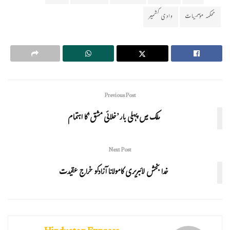
محکمہ موسمیات
وادی کشمیر
Previous Post
ملک میں پہلی بار’خلائی مشق’کا اہتمام
Next Post
خدا بخش لائبریری کامولانا آزادکو خراج عقیدت