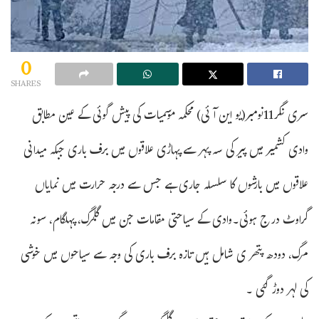
0
SHARES
سری نگر11نومبر(یو این آئی) محکمہ موسمیات کی پیش گوئی کے عین مطابق
وادی کشمیر میں پیر کی سہ پہر سے پہاڑی علاقوں میں برف باری جبکہ میدانی
علاقوں میں بارشوں کا سلسلہ جاری ہے جس سے درجہ حرارت میں نمایاں
گراوٹ درج ہوئی۔وادی کے سیاحتی مقامات جن میں گلمرگ، پہلگام، سونہ
مرگ، دودھ پتھر ی شامل ہیں تازہ برف باری کی وجہ سے سیاحوں میں خوشی
کی لہر دوڑ گئی ۔