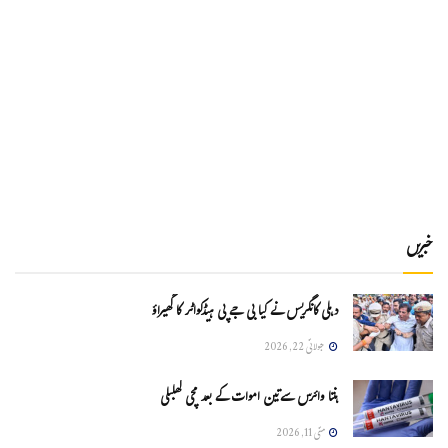
خبریں
دہلی کانگریس نے کیا بی جے پی ہیڈکواٹر کا گھیراؤ
جولائی 22, 2026
ہنتا وائرس سےتین اموات کے بعد مچی کھلبلی
مئی 11, 2026