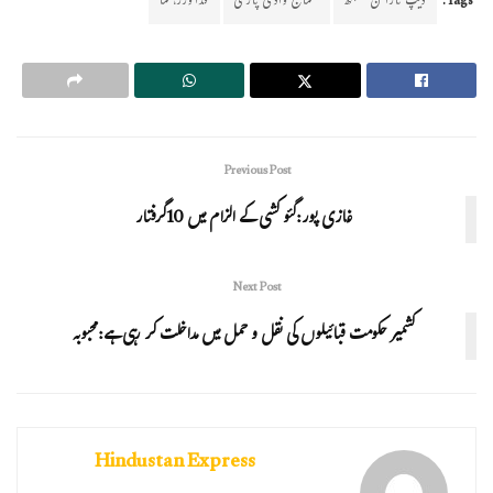
Tags:
دیپ نارائن سنگھ
سماج وادی پارٹی
قدآوررہنما
Previous Post
غازی پور:گئو کشی کے الزام میں 10گرفتار
Next Post
کشمیر حکومت قبائیلوں کی نقل و حمل میں مداخلت کر رہی ہے:محبوبہ
Hindustan Express