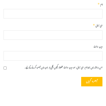
*
نام
*
ای میل
ویب‌ سائٹ
اس براؤزر میں میرا نام، ای میل، اور ویب سائٹ محفوظ رکھیں اگلی بار جب میں تبصرہ کرنے کےلیے۔