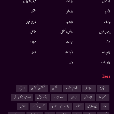
بزم شمال
دیارِ ملت
کھیل ایکسپریس
بزنس
دیار وطن
متحرك
بہار نامہ
دیارِادب
مذہبی خبریں
پارلیمانی خبریں
سائنس و تحقیق
موسيقى
جرائم
سیاست
میرا کالم
جہانِ اردو
عالم اسلام
ہمسایہ
جہانِ طب
عدلیہ
Tags
احتجاج
اسرائیل
اقوام متحدہ
الیکشن
الیکشن کمیشن
امریکہ
انتخابات
اپوزیشن
ایران
اے ایم یو
بنگلہ دیش
بھارتیہ جنتا پارٹی
بہار
بی جے پی
تلنگانہ
جامعہ ملیہ اسلامیہ
جموں وکشمیر
حماس