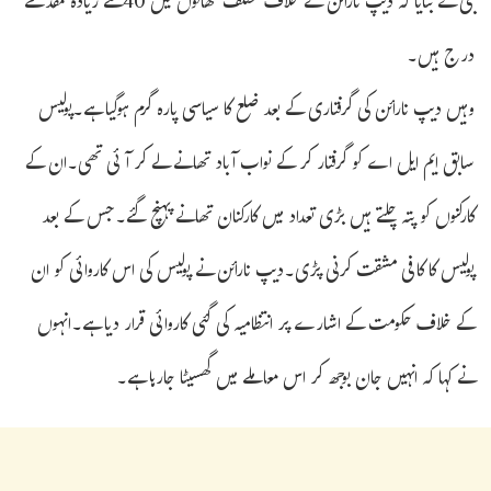
جی نے بتایا کہ دیپ نارائن کے خلاف مختلف تھانوں میں 40سے زیادہ مقدمے
درج ہیں۔
وہیں دیپ نارائن کی گرفتاری کے بعد ضلع کا سیاسی پارہ گرم ہوگیا ہے۔پولیس
سابق ایم ایل اے کو گرفتار کر کے نواب آباد تھانے لے کر آئی تھی۔ان کے
کارکنوں کو پتہ چلتے ہیں بڑی تعداد میں کارکنان تھانے پہنچ گئے۔جس کے بعد
پولیس کا کافی مشقت کرنی پڑی۔دیپ نارائن نے پولیس کی اس کاروائی کو ان
کے خلاف حکومت کے اشارے پر انتظامیہ کی گئی کاروائی قرار دیا ہے۔انہوں
نے کہا کہ انہیں جان بوجھ کر اس معاملے میں گھسیٹا جارہا ہے۔