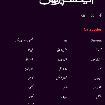
Categories
Featured
حادثہ
فلسطین- اسرائیل جنگ
آئینہ شہر
حقوق انسانی
فن فنکار
آج کی خبریں
خاص خبریں
قدرت کاقہر
أخبار
خدمتِ خلق
قوس قزح
اخبارجہاں
خصوصی پیشکش
کانفرنس
افکارِ جہاں
دلچسپ
کشمیرنامہ
الیکشن
دہلی نامہ
کھلاخط