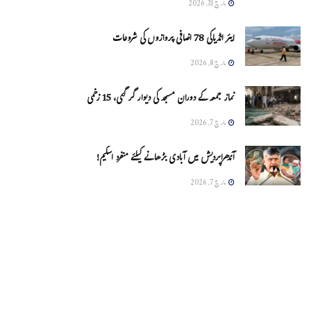
مارچ 31, 2026
ایئر انڈیاکی 78 اضافی پروازوں کی شروعات
مارچ 8, 2026
نماز جمعہ کے دوران مسجد کی دیوار گر گئی، 15 زخمی
مارچ 7, 2026
آندھراپردیش میں آبادی بڑھانے کیلئے منفرد اسکیم!
مارچ 7, 2026