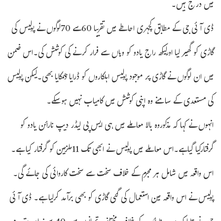
میں درج ہیں۔
ڈی آئی جی کے مطابق کچہری احاطے میں تقریبا 60سے 70لوگوں نے پولیس کی
گاڑی کو گھیر لیا اورلیکھ راج یادو کو وہاں سے فرار کرنے کی کوشش کی۔اس ضمن
میں ان لوگوں نے گاڑی پر موجود پولیس اہلکاروں کو ڈرایا دھمکایا بھی۔لیکن پولیس
کی مستعدی کے سامنے وہ اپنی کوشش میں کامیاب نہیں ہوسکے۔
انہوں نے کہا کہ مذکوروہ بالا معاملے میں ہی ایس پی لیڈر دیپ نارائن یادو کو
گرفتارکیا گیاہے۔اس معاملے میں پولیس نے ابھی تک 11ملزمین کو گرفتار کیا ہے۔
اس واقعہ میں شامل ہر مجرم کے خلاف سخت سے سخت کاروائی کی جائے گی۔
پولیس نے اس واقعہ مین استعمال کی گئی گاڑی کو بھی برآمد کرلیا ہے۔ ڈی آئی