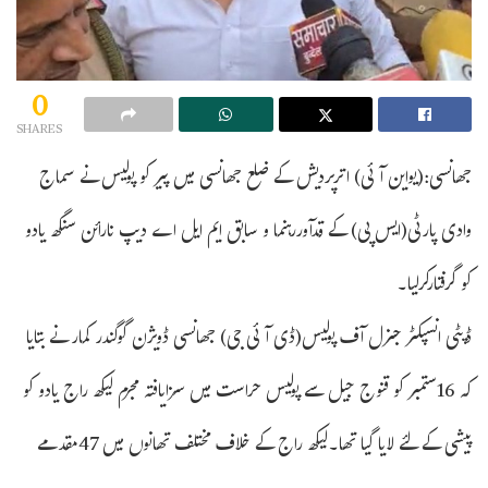
0
SHARES
جھانسی:(یواین آئی) اترپردیش کے ضلع جھانسی میں پیر کو پولیس نے سماج
وادی پارٹی(ایس پی) کے قدآوررہنما و سابق ایم ایل اے دیپ نارائن سنگھ یادو
کو گرفتارکرلیا۔
ڈپٹی انسپکٹر جنرل آف پولیس(ڈی آئی جی) جھانسی ڈویژن گوگندر کمار نے بتایا
کہ 16ستمبر کو قنوج جیل سے پولیس حراست میں سزایافتہ مجرم لیکھ راج یادو کو
پیشی کے لئے لایا گیا تھا۔لیکھ راج کے خلاف مختلف تھانوں میں 47مقدمے