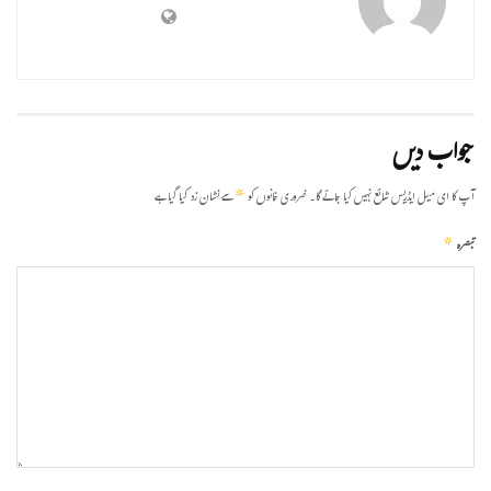
جواب دیں
*
آپ کا ای میل ایڈریس شائع نہیں کیا جائے گا۔
ضروری خانوں کو
سے نشان زد کیا گیا ہے
*
تبصرہ