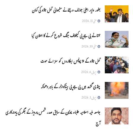
بطور وزیر اعلیٰ جوزف وجئے نے سنبھالی تمل ناڈو کی کمان
مئی 11, 2026
ممتا نے بی جے پی کیخلاف جنگ شروع کرنے کا اعلان کیا
مئی 10, 2026
تمل ناڈو کے 9 پولیس اہلکاروں کو سزائے موت
اپریل 6, 2026
چنڈی گڑھ میں بی جے پی ہیڈکوارٹر کے باہر دھماکہ
اپریل 1, 2026
جامعہ ملیہ اسلامیہ طلباء یونین کے سابق صدر شمس پرویز کے جگر کی پیوندکاری
آج