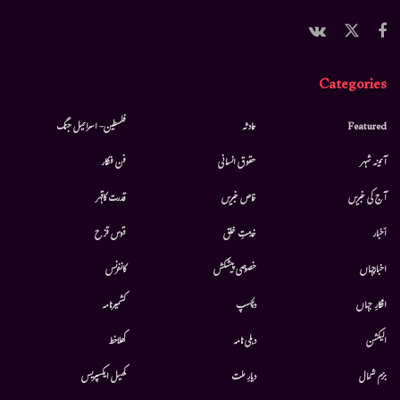
Categories
Featured
حادثہ
فلسطین- اسرائیل جنگ
آئینہ شہر
حقوق انسانی
فن فنکار
آج کی خبریں
خاص خبریں
قدرت کاقہر
أخبار
خدمتِ خلق
قوس قزح
اخبارجہاں
خصوصی پیشکش
کانفرنس
افکارِ جہاں
دلچسپ
کشمیرنامہ
الیکشن
دہلی نامہ
کھلاخط
بزم شمال
دیارِ ملت
کھیل ایکسپریس