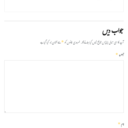
جواب دیں
*
آپ کا ای میل ایڈریس شائع نہیں کیا جائے گا۔
ضروری خانوں کو
سے نشان زد کیا گیا ہے
*
تبصرہ
*
نام