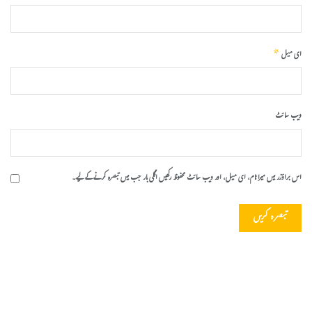
*
ای میل
ویب‌ سائٹ
اس براؤزر میں میرا نام، ای میل، اور ویب سائٹ محفوظ رکھیں اگلی بار جب میں تبصرہ کرنے کےلیے۔