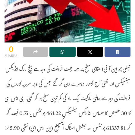
0
SHARES
ممبئی(یو این آئی) مقامی سطح پر ہمہ جہت فروخت کی وجہ سے بینچ مارک انڈیکس
سینسیکس اور نفٹی آج لگاتار دوسرے دن گر گئے جس کی وجہ سرمایہ کاروں کی
فروخت کی وجہ سے عالمی مارکیٹ ایک ماہ کی کم ترین سطح پر گر گئی۔ بی ایس ای
کا 30 حصص کا حساس انڈیکس سینسیکس 461.22 پوائنٹس یا 0.75 فیصد گر
کر 61337.81 پوائنٹس اور نیشنل اسٹاک ایکسچینج (این ایس ای) نفٹی 145.90