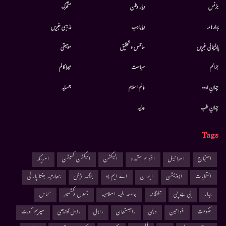
بزنس
دیار وطن
متحرك
بہار نامہ
دیارِادب
مذہبی خبریں
پارلیمانی خبریں
سائنس و تحقیق
موسيقى
جرائم
سیاست
میرا کالم
جہانِ اردو
عالم اسلام
ہمسایہ
جہانِ طب
عدلیہ
Tags
احتجاج
اسرائیل
اقوام متحدہ
الیکشن
الیکشن کمیشن
امریکہ
انتخابات
اپوزیشن
ایران
اے ایم یو
بنگلہ دیش
بھارتیہ جنتا پارٹی
بہار
بی جے پی
تلنگانہ
جامعہ ملیہ اسلامیہ
جموں وکشمیر
حماس
حکومت
خواتین
دہلی
راجستھان
راہل
راہل گاندھی
سپریم کورٹ