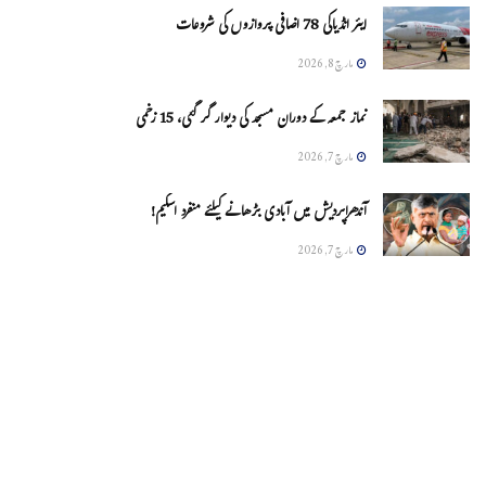
ایئر انڈیاکی 78 اضافی پروازوں کی شروعات
مارچ 8, 2026
نماز جمعہ کے دوران مسجد کی دیوار گر گئی، 15 زخمی
مارچ 7, 2026
آندھراپردیش میں آبادی بڑھانے کیلئے منفرد اسکیم!
مارچ 7, 2026