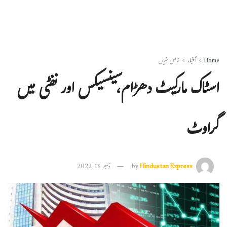
Home
أخبار
خاص خبریں
اسٹاک مارکیٹ دھڑام،سینسیکس اور نفٹی میں
گراوٹ
Hindustan Express
by
دسمبر 16, 2022