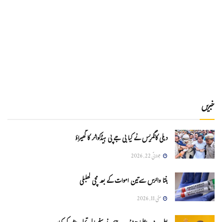
خبریں
دہلی کانگریس نے کیا بی جے پی ہیڈکواٹر کا گھیراؤ
جولائی 22, 2026
ہنتا وائرس سےتین اموات کے بعد مچی کھلبلی
مئی 11, 2026