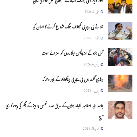
بطور وزیر اعلیٰ جوزف وجئے نے سنبھالی تمل ناڈو کی کمان
مئی 11, 2026
ممتا نے بی جے پی کیخلاف جنگ شروع کرنے کا اعلان کیا
مئی 10, 2026
تمل ناڈو کے 9 پولیس اہلکاروں کو سزائے موت
اپریل 6, 2026
چنڈی گڑھ میں بی جے پی ہیڈکوارٹر کے باہر دھماکہ
اپریل 1, 2026
جامعہ ملیہ اسلامیہ طلباء یونین کے سابق صدر شمس پرویز کے جگر کی پیوندکاری
آج
مارچ 31, 2026