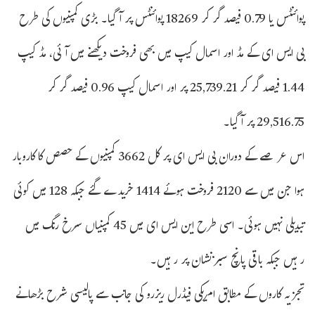
پوائنٹس یا 0.79 فیصد گر کر 18269 پوائنٹس پر آگیا۔ بڑی کمپنیوں کی طرح
بی ایس ای کے مڈ اور اسمال کیپ میں بھی فروخت دیکھنے میں آئی، مڈ کیپ
1.44 فیصد گر کر 25,739.21 پر اور اسمال کیپ 0.96 فیصد گر کر
29,516.75 پر آ گیا۔
اس عرصے کے دوران بی ایس ای پر کل 3662 کمپنیوں کے حصص کا کاروبار
ہوا جن میں سے 2120 فروخت ہوئے 1414 خریدے گئے جبکہ 128 میں کوئی
تبدیلی نہیں ہوئی۔ اسی طرح این ایس ای میں 45 کمپنیاں سرخ رنگ میں
رہیں جبکہ باقی پانچ سبز نشان پر رہیں۔
تجزیہ کاروں کے مطابق امریکی فیڈرل ریزرو کی جانب سے پالیسی شرح بڑھانے