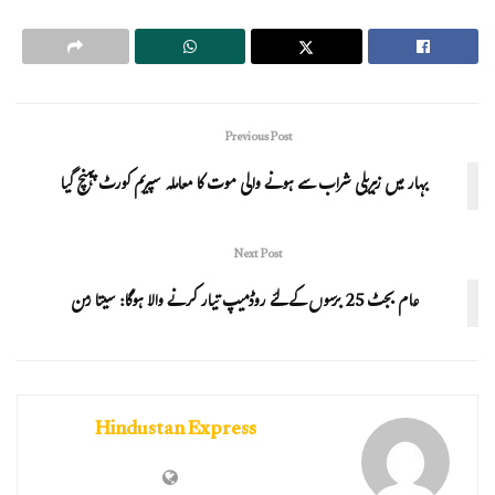
Previous Post
بہار میں زہریلی شراب سے ہونے والی موت کا معاملہ سپریم کورٹ پہنچ گیا
Next Post
عام بجٹ 25 برسوں کے لئے روڈمیپ تیار کرنے والا ہوگا: سیتا رمن
Hindustan Express