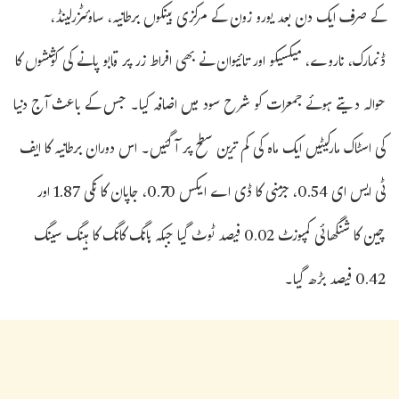
کے صرف ایک دن بعد یورو زون کے مرکزی بینکوں برطانیہ، ساوئٹزرلینڈ،
ڈنمارک، ناروے، میکسیکو اور تائیوان نے بھی افراط زر پر قابو پانے کی کوششوں کا
حوالہ دیتے ہوئے جمعرات کو شرح سود میں اضافہ کیا۔ جس کے باعث آج دنیا
کی اسٹاک مارکیٹیں ایک ماہ کی کم ترین سطح پر آگئیں۔ اس دوران برطانیہ کا ایف
ٹی ایس ای 0.54، جرمنی کا ڈی اے ایکس 0.70، جاپان کا نکی 1.87 اور
چین کا شنگھائی کمپوزٹ 0.02 فیصد ٹوٹ گیا جبکہ ہانگ کانگ کا ہینگ سینگ
0.42 فیصد بڑھ گیا۔