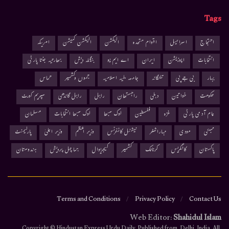
Tags
احتجاج
اسرائیل
اقوام متحدہ
الیکشن
الیکشن کمیشن
امریکہ
انتخابات
اپوزیشن
ایران
اے ایم یو
بنگلہ دیش
بھارتیہ جنتا پارٹی
بہار
بی جے پی
تلنگانہ
جامعہ ملیہ اسلامیہ
جموں وکشمیر
حماس
حکومت
خواتین
دہلی
راجستھان
راہل
راہل گاندھی
سپریم کورٹ
عام آدمی پارٹی
غزہ
فلسطین
لوک سبھا
لوک سبھا انتخابات
مسلمان
ممبئی
مودی
مہاراشٹر
نیشنل کانفرنس
وزیر اعظم
وزیر اعلیٰ
پارلیمنٹ
پاکستان
کانگریس
کرناٹک
کشمیر
کیجریوال
ہماچل پردیش
ہندوستان
Terms and Conditions
Privacy Policy
Contact Us
Web Editor:
Shahidul Islam