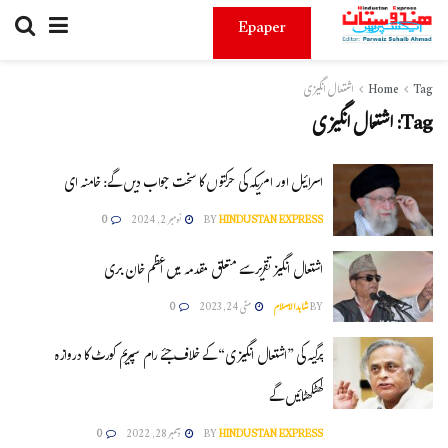
Epaper
Tag
Home
اشتعال انگیزی
Tag:
اشتعال انگیزی
اسرائیل اور امریکہ کی حرکتوں کا سخت جواب دیں گے: خامنہ ای
HINDUSTAN EXPRESS
BY
نومبر 2, 2024
0
اشتعال انگیز تقریرسے متعلق مقدمہ میں اعظم خان بری
BY
شاہدالاسلام
مئی 24, 2023
0
پرگیہ کی ”اشتعال انگیزی“ کے خلاف جئے رام سپریم کورٹ کا دروازہ
کھٹکھٹائیں گے
HINDUSTAN EXPRESS
BY
دسمبر 28, 2022
0