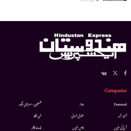
مارچ 7, 2026
Categories
Featured
حادثہ
فلسطین- اسرائیل جنگ
آئینہ شہر
حقوق انسانی
فن فنکار
آج کی خبریں
خاص خبریں
قدرت کاقہر