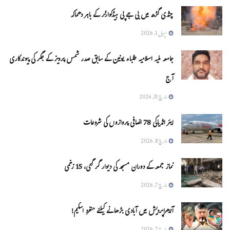
چنڈی گڑھ میں بی جے پی ہیڈکوارٹر کے باہر دھماکہ
اپریل 1, 2026
جامعہ ملیہ اسلامیہ طلباء یونین کے سابق صدر شمس پرویز کے جگر کی پیوندکاری
آج
مارچ 31, 2026
ایئر انڈیاکی 78 اضافی پروازوں کی شروعات
مارچ 8, 2026
نماز جمعہ کے دوران مسجد کی دیوار گر گئی، 15 زخمی
مارچ 7, 2026
آندھراپردیش میں آبادی بڑھانے کیلئے منفرد اسکیم!