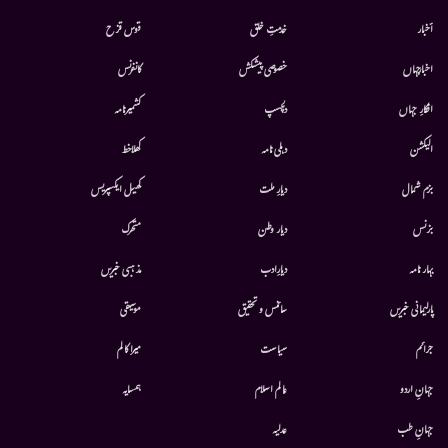
أخبار
خدمتِ خلق
قوس قزح
اخبارجہاں
خصوصی پیشکش
کانفرنس
افکارِ جہاں
دلچسپ
کشمیرنامہ
الیکشن
دہلی نامہ
کھلاخط
بزم شمال
دیارِ ملت
کھیل ایکسپریس
بزنس
دیار وطن
متحرك
بہار نامہ
دیارِادب
مذہبی خبریں
پارلیمانی خبریں
سائنس و تحقیق
موسيقى
جرائم
سیاست
میرا کالم
جہانِ اردو
عالم اسلام
ہمسایہ
جہانِ طب
عدلیہ