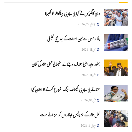
دہلی کانگریس نے کیا بی جے پی ہیڈکواٹر کا گھیراؤ
جولائی 22, 2026
ہنتا وائرس سےتین اموات کے بعد مچی کھلبلی
مئی 11, 2026
بطور وزیر اعلیٰ جوزف وجئے نے سنبھالی تمل ناڈو کی کمان
مئی 11, 2026
ممتا نے بی جے پی کیخلاف جنگ شروع کرنے کا اعلان کیا
مئی 10, 2026
تمل ناڈو کے 9 پولیس اہلکاروں کو سزائے موت
اپریل 6, 2026