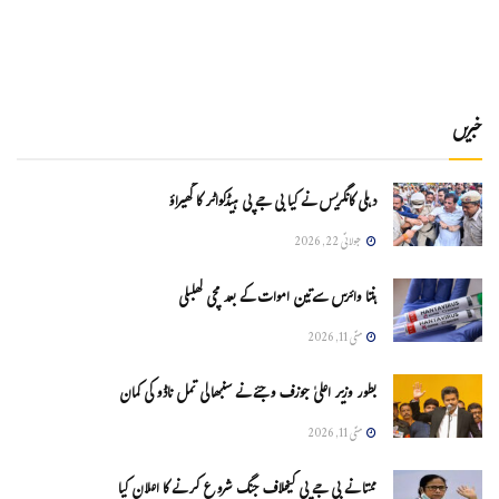
خبریں
دہلی کانگریس نے کیا بی جے پی ہیڈکواٹر کا گھیراؤ
جولائی 22, 2026
ہنتا وائرس سےتین اموات کے بعد مچی کھلبلی
مئی 11, 2026
بطور وزیر اعلیٰ جوزف وجئے نے سنبھالی تمل ناڈو کی کمان
مئی 11, 2026
ممتا نے بی جے پی کیخلاف جنگ شروع کرنے کا اعلان کیا