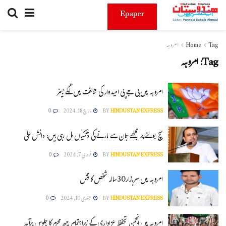
Epaper
Tag
Home
امروہہ
Tag:
امروہہ
امروہہ میں بی جےپی امیدوار کی مخالفت میں لگے بینر
HINDUSTAN EXPRESS
BY
مارچ 18, 2024
0
سچ بولنے پر مجھے جان سے مارنے کی دھمکیاں مل رہی ہیں: دانش علی
HINDUSTAN EXPRESS
BY
فروری 7, 2024
0
امروہہ میں سربازار30سالہ شخص کا قتل
HINDUSTAN EXPRESS
BY
جنوری 10, 2024
0
امروہہ میں انجمن تحفظ عزاداری کے زیراہتمام چھ محرم کا جلوس برآمد