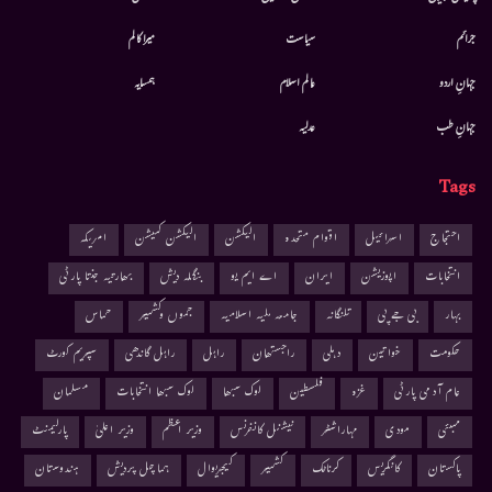
جرائم
سیاست
میرا کالم
جہانِ اردو
عالم اسلام
ہمسایہ
جہانِ طب
عدلیہ
Tags
احتجاج
اسرائیل
اقوام متحدہ
الیکشن
الیکشن کمیشن
امریکہ
انتخابات
اپوزیشن
ایران
اے ایم یو
بنگلہ دیش
بھارتیہ جنتا پارٹی
بہار
بی جے پی
تلنگانہ
جامعہ ملیہ اسلامیہ
جموں وکشمیر
حماس
حکومت
خواتین
دہلی
راجستھان
راہل
راہل گاندھی
سپریم کورٹ
عام آدمی پارٹی
غزہ
فلسطین
لوک سبھا
لوک سبھا انتخابات
مسلمان
ممبئی
مودی
مہاراشٹر
نیشنل کانفرنس
وزیر اعظم
وزیر اعلیٰ
پارلیمنٹ
پاکستان
کانگریس
کرناٹک
کشمیر
کیجریوال
ہماچل پردیش
ہندوستان