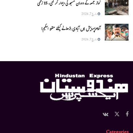
نماز جمعہ کے دوران مسجد کی دیوار گر گئی، 15 زخمی
مارچ 7, 2026
آندھراپردیش میں آبادی بڑھانے کیلئے منفرد اسکیم!
مارچ 7, 2026
Categories