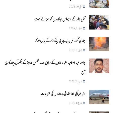
مئی 10, 2026
تمل ناڈو کے 9 پولیس اہلکاروں کو سزائے موت
اپریل 6, 2026
چنڈی گڑھ میں بی جے پی ہیڈکوارٹر کے باہر دھماکہ
اپریل 1, 2026
جامعہ ملیہ اسلامیہ طلباء یونین کے سابق صدر شمس پرویز کے جگر کی پیوندکاری
آج
مارچ 31, 2026
ایئر انڈیاکی 78 اضافی پروازوں کی شروعات
مارچ 8, 2026