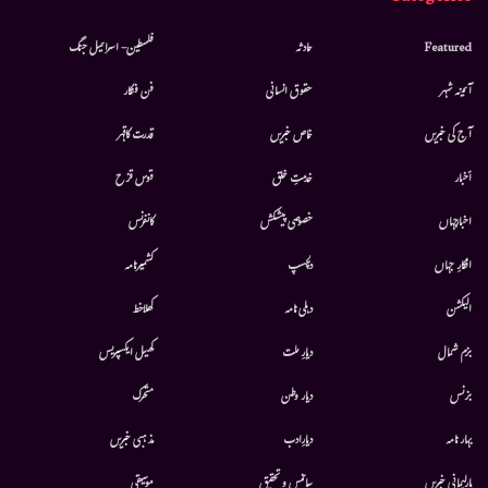
Featured
حادثہ
فلسطین- اسرائیل جنگ
آئینہ شہر
حقوق انسانی
فن فنکار
آج کی خبریں
خاص خبریں
قدرت کاقہر
أخبار
خدمتِ خلق
قوس قزح
اخبارجہاں
خصوصی پیشکش
کانفرنس
افکارِ جہاں
دلچسپ
کشمیرنامہ
الیکشن
دہلی نامہ
کھلاخط
بزم شمال
دیارِ ملت
کھیل ایکسپریس
بزنس
دیار وطن
متحرك
بہار نامہ
دیارِادب
مذہبی خبریں
پارلیمانی خبریں
سائنس و تحقیق
موسيقى