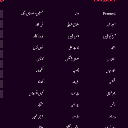
gs
Categories
ا
Featured
حادثہ
فلسطین- اسرائیل جنگ
ا
آئینہ شہر
حقوق انسانی
فن فنکار
ب
آج کی خبریں
خاص خبریں
قدرت کاقہر
ج
أخبار
خدمتِ خلق
قوس قزح
ر
اخبارجہاں
خصوصی پیشکش
کانفرنس
ف
افکارِ جہاں
دلچسپ
کشمیرنامہ
م
الیکشن
دہلی نامہ
کھلاخط
پ
ہ
بزم شمال
دیارِ ملت
کھیل ایکسپریس
بزنس
دیار وطن
متحرك
بہار نامہ
دیارِادب
مذہبی خبریں