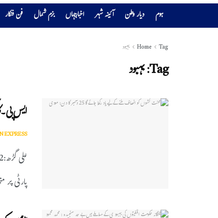
ہوم
دیار وطن
آئینہ شہر
اخبارجہاں
بزم شمال
فن فنکار
Tag
Home
بہبود
Tag:
بہبود
ایس پی۔کا
N EXPRESS
پارٹی پر من