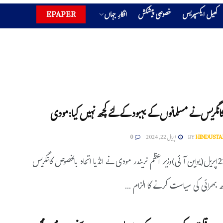
کھیل ایکسپریس
خصوصی پیشکش
افکارِ جہاں
EPAPER
نگریس نے مسلمانوں کے بہبود کے لئے کچھ نہیں کیا:مودی
HINDUSTA
BY
اپریل 22, 2024
0
علی گڑھ:22اپریل(یواین آئی)وزیر اعظم نریندر مودی نے انڈیا اتحاد بالخصوص کانگریس
ھ بھرائی کی سیاست کرنے کا الزام ...