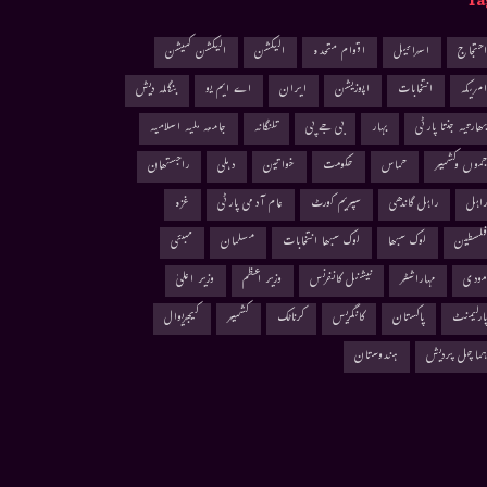
Ta
حتجاج
اسرائیل
اقوام متحدہ
الیکشن
الیکشن کمیشن
مریکہ
انتخابات
اپوزیشن
ایران
اے ایم یو
بنگلہ دیش
ھارتیہ جنتا پارٹی
بہار
بی جے پی
تلنگانہ
جامعہ ملیہ اسلامیہ
موں وکشمیر
حماس
حکومت
خواتین
دہلی
راجستھان
اہل
راہل گاندھی
سپریم کورٹ
عام آدمی پارٹی
غزہ
لسطین
لوک سبھا
لوک سبھا انتخابات
مسلمان
ممبئی
ودی
مہاراشٹر
نیشنل کانفرنس
وزیر اعظم
وزیر اعلیٰ
ارلیمنٹ
پاکستان
کانگریس
کرناٹک
کشمیر
کیجریوال
ماچل پردیش
ہندوستان