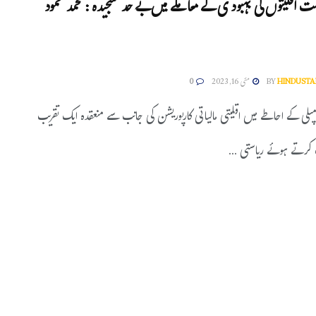
ومت اقلیتوں کی بہبود ی کے معاملے میں بے حد سنجیدہ : محمد محمود
HINDUSTA
BY
مئی 16, 2023
0
مپلی کے احاطے میں اقلیتی مالیاتی کارپوریشن کی جانب سے منعقدہ ایک تقریب
رتے ہوئے ریاستی ...