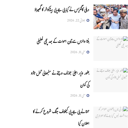
دہلی کانگریس نے کیا بی جے پی ہیڈکواٹر کا گھیراؤ
جولائی 22, 2026
ہنتا وائرس سےتین اموات کے بعد مچی کھلبلی
مئی 11, 2026
بطور وزیر اعلیٰ جوزف وجئے نے سنبھالی تمل ناڈو
کی کمان
مئی 11, 2026
ممتا نے بی جے پی کیخلاف جنگ شروع کرنے کا
اعلان کیا