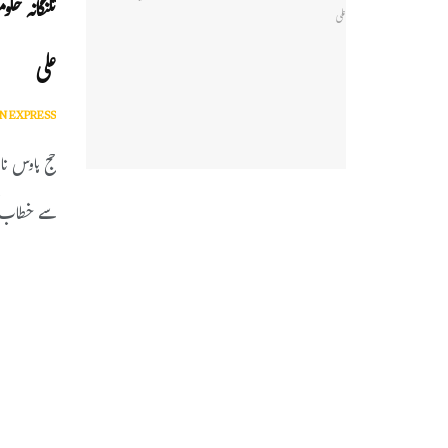
تلنگانہ حک
علی
N EXPRESS
حج ہاوس نا
سے خطاب ک