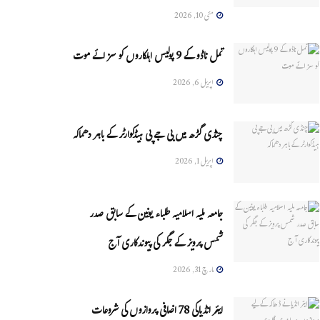
مئی 10, 2026
تمل ناڈو کے 9 پولیس اہلکاروں کو سزائے موت
اپریل 6, 2026
چنڈی گڑھ میں بی جے پی ہیڈکوارٹر کے باہر دھماکہ
اپریل 1, 2026
جامعہ ملیہ اسلامیہ طلباء یونین کے سابق صدر
شمس پرویز کے جگر کی پیوندکاری آج
مارچ 31, 2026
ایئر انڈیاکی 78 اضافی پروازوں کی شروعات