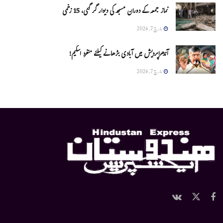
نماز جمعہ کے دوران مسجد کی دیوار گر گئی، 15 زخمی
مارچ 7, 2026
آندھراپردیش میں آبادی بڑھانے کیلئے منفرد اسکیم!
مارچ 7, 2026