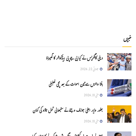
خبریں
دہلی کانگریس نے کیا بی جے پی ہیڈکواٹر کا گھیراؤ
جولائی 22, 2026
ہنتا وائرس سےتین اموات کے بعد مچی کھلبلی
مئی 11, 2026
بطور وزیر اعلیٰ جوزف وجئے نے سنبھالی تمل ناڈو کی کمان
مئی 11, 2026