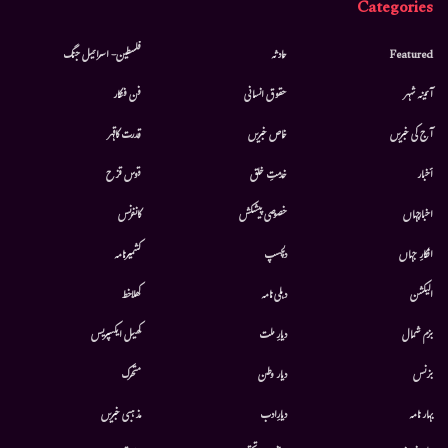
Categories
Featured
حادثہ
فلسطین- اسرائیل جنگ
آئینہ شہر
حقوق انسانی
فن فنکار
آج کی خبریں
خاص خبریں
قدرت کاقہر
أخبار
خدمتِ خلق
قوس قزح
اخبارجہاں
خصوصی پیشکش
کانفرنس
افکارِ جہاں
دلچسپ
کشمیرنامہ
الیکشن
دہلی نامہ
کھلاخط
بزم شمال
دیارِ ملت
کھیل ایکسپریس
بزنس
دیار وطن
متحرك
بہار نامہ
دیارِادب
مذہبی خبریں