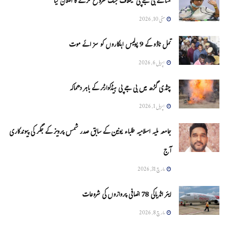
ممتا نے بی جے پی کیخلاف جنگ شروع کرنے کا اعلان کیا
مئی 10, 2026
تمل ناڈو کے 9 پولیس اہلکاروں کو سزائے موت
اپریل 6, 2026
چنڈی گڑھ میں بی جے پی ہیڈکوارٹر کے باہر دھماکہ
اپریل 1, 2026
جامعہ ملیہ اسلامیہ طلباء یونین کے سابق صدر شمس پرویز کے جگر کی پیوندکاری
آج
مارچ 31, 2026
ایئر انڈیاکی 78 اضافی پروازوں کی شروعات
مارچ 8, 2026