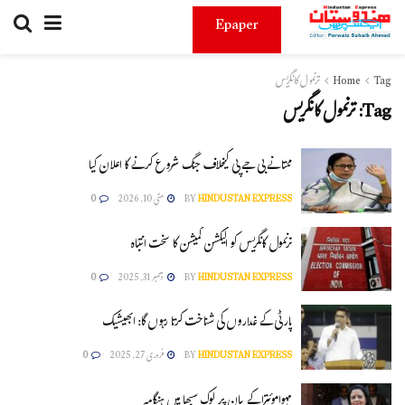
Epaper
Tag
Home
ترنمول کانگریس
Tag:
ترنمول کانگریس
ممتا نے بی جے پی کیخلاف جنگ شروع کرنے کا اعلان کیا
HINDUSTAN EXPRESS
BY
مئی 10, 2026
0
ترنمول کانگریس کو الیکشن کمیشن کا سخت انتباہ
HINDUSTAN EXPRESS
BY
دسمبر 31, 2025
0
پارٹی کے غداروں کی شناخت کرتا رہوں گا: ابھیشیک
HINDUSTAN EXPRESS
BY
فروری 27, 2025
0
مہواموئترا کے بیان پر لوک سبھا میں ہنگامہ