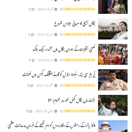
HINDUSTAN EXPRESS
BY
دسمبر 14, 2024
0
بنگال اسمبلی کا سرمائی اجلاس شروع
HINDUSTAN EXPRESS
BY
نومبر 26, 2024
0
ضمنی انتخابات کے دوران بنگال میں تشدد، ایک ہلاک
HINDUSTAN EXPRESS
BY
نومبر 15, 2024
0
ٹی ایم سی لیڈر انوبرتا منڈل کو گائے اسمگلنگ کیس میں ضمانت
HINDUSTAN EXPRESS
BY
ستمبر 20, 2024
0
بجٹ میں بنگال مکمل طور پر محروم: ممتا
HINDUSTAN EXPRESS
BY
جولائی 24, 2024
0
کانوڑ یاترا کے راستوں کے دکانداروں کو نام لکھنے کے فرمان پرعدالت عظمیٰ