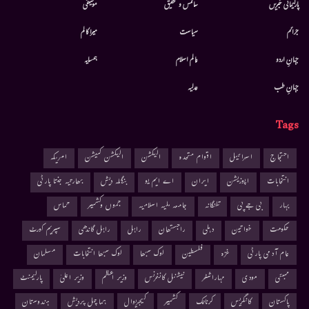
پارلیمانی خبریں
سائنس و تحقیق
موسيقى
جرائم
سیاست
میرا کالم
جہانِ اردو
عالم اسلام
ہمسایہ
جہانِ طب
عدلیہ
Tags
احتجاج
اسرائیل
اقوام متحدہ
الیکشن
الیکشن کمیشن
امریکہ
انتخابات
اپوزیشن
ایران
اے ایم یو
بنگلہ دیش
بھارتیہ جنتا پارٹی
بہار
بی جے پی
تلنگانہ
جامعہ ملیہ اسلامیہ
جموں وکشمیر
حماس
حکومت
خواتین
دہلی
راجستھان
راہل
راہل گاندھی
سپریم کورٹ
عام آدمی پارٹی
غزہ
فلسطین
لوک سبھا
لوک سبھا انتخابات
مسلمان
ممبئی
مودی
مہاراشٹر
نیشنل کانفرنس
وزیر اعظم
وزیر اعلیٰ
پارلیمنٹ
پاکستان
کانگریس
کرناٹک
کشمیر
کیجریوال
ہماچل پردیش
ہندوستان