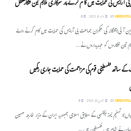
ں بی آرایس کی حمایت میں کا م کرنے پر سرکاری ملازم تین فنکارمعطل
HINDUSTA
BY
نومبر 8, 2023
0
واین آئی)تلنگانہ کی حکمران جماعت بی آرایس کی حمایت میں کام کرنے والے
م تین فنکاروں کو عہدیداروں نے ...
کے ساتھ فلسطینی قوم کی مزاحمت کی حمایت جاری رکھیں
HINDUSTA
BY
جنوری 15, 2023
0
یاں): تسنیم نیوز ایجنسی کے مطابق اسلامی جمہوریہ ایران کے وزیر خارجہ حسین
لہیان نے شام میں فلسطین میں ...