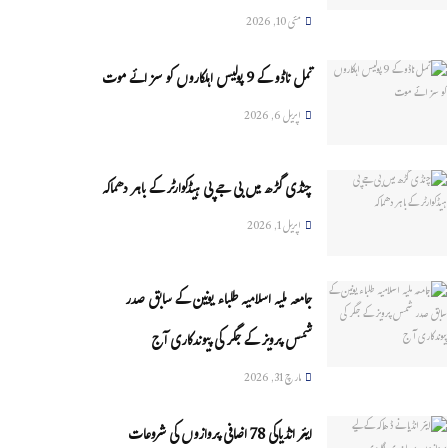
مئی 10, 2026
تمل ناڈو کے 9 پولیس اہلکاروں کو سزائے موت
اپریل 6, 2026
چنڈی گڑھ میں بی جے پی ہیڈکوارٹر کے باہر دھماکہ
اپریل 1, 2026
جامعہ ملیہ اسلامیہ طلباء یونین کے سابق صدر
شمس پرویز کے جگر کی پیوندکاری آج
مارچ 31, 2026
ایئر انڈیاکی 78 اضافی پروازوں کی شروعات