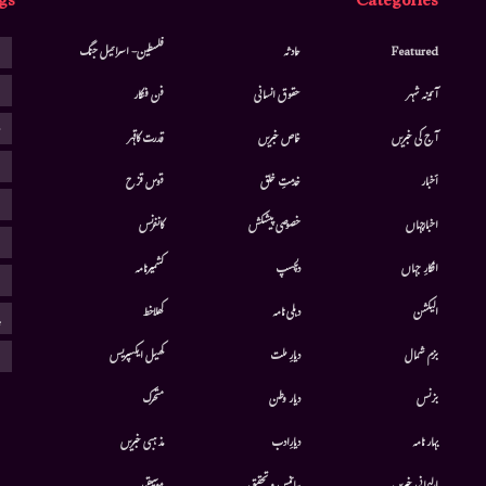
gs
Categories
ا
Featured
حادثہ
فلسطین- اسرائیل جنگ
ا
آئینہ شہر
حقوق انسانی
فن فنکار
ب
آج کی خبریں
خاص خبریں
قدرت کاقہر
ج
أخبار
خدمتِ خلق
قوس قزح
ر
اخبارجہاں
خصوصی پیشکش
کانفرنس
ف
افکارِ جہاں
دلچسپ
کشمیرنامہ
م
الیکشن
دہلی نامہ
کھلاخط
پ
ہ
بزم شمال
دیارِ ملت
کھیل ایکسپریس
بزنس
دیار وطن
متحرك
بہار نامہ
دیارِادب
مذہبی خبریں