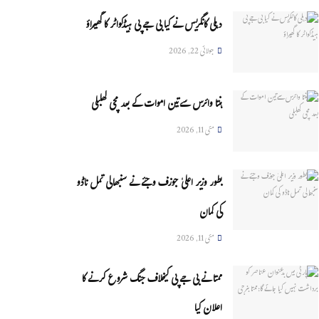
دہلی کانگریس نے کیا بی جے پی ہیڈکواٹر کا گھیراؤ
جولائی 22, 2026
ہنتا وائرس سےتین اموات کے بعد مچی کھلبلی
مئی 11, 2026
بطور وزیر اعلیٰ جوزف وجئے نے سنبھالی تمل ناڈو
کی کمان
مئی 11, 2026
ممتا نے بی جے پی کیخلاف جنگ شروع کرنے کا
اعلان کیا