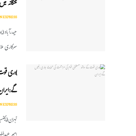
تلنگانہ می
N EXPRESS
حیدرآباد(ی
سرکاری ملاز
پوری قوت 
گے:ایران
N EXPRESS
تہران(ایجنس
امیر عبدال