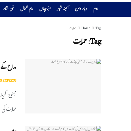
ہوم
دیار وطن
آئینہ شہر
اخبارجہاں
بزم شمال
فن فنکار
Tag
Home
حمایت
Tag:
حمایت
مداح کے س
N EXPRESS
ممبئی: کری
حمایت کی ..