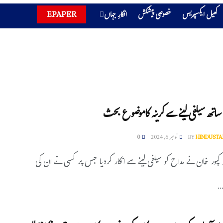
کھیل ایکسپریس
خصوصی پیشکش
افکارِ جہاں
EPAPER
اتھ سیلفی لینے سے کرینہ کاموضوع بحث
HINDUSTA
BY
نومبر 6, 2024
0
نہ کپور خان نے مداح کو سیلفی لینے سے انکار کردیا جس پر کسی نے ان کی
.