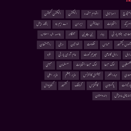
Ta
حتجاج
اسرائیل
اقوام متحدہ
الیکشن
الیکشن کمیشن
مریکہ
انتخابات
اپوزیشن
ایران
اے ایم یو
بنگلہ دیش
ھارتیہ جنتا پارٹی
بہار
بی جے پی
تلنگانہ
جامعہ ملیہ اسلامیہ
موں وکشمیر
حماس
حکومت
خواتین
دہلی
راجستھان
اہل
راہل گاندھی
سپریم کورٹ
عام آدمی پارٹی
غزہ
لسطین
لوک سبھا
لوک سبھا انتخابات
مسلمان
ممبئی
ودی
مہاراشٹر
نیشنل کانفرنس
وزیر اعظم
وزیر اعلیٰ
ارلیمنٹ
پاکستان
کانگریس
کرناٹک
کشمیر
کیجریوال
ماچل پردیش
ہندوستان