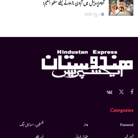
آندھراپردیش میں آبادی بڑھانے کیلئے منفرد اسکیم!
مارچ 7, 2026
Categories
Featured
حادثہ
فلسطین- اسرائیل جنگ
آئینہ شہر
حقوق انسانی
فن فنکار