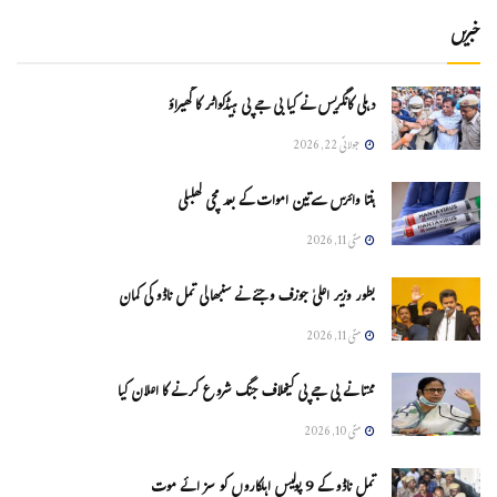
خبریں
دہلی کانگریس نے کیا بی جے پی ہیڈکواٹر کا گھیراؤ
جولائی 22, 2026
ہنتا وائرس سےتین اموات کے بعد مچی کھلبلی
مئی 11, 2026
بطور وزیر اعلیٰ جوزف وجئے نے سنبھالی تمل ناڈو کی کمان
مئی 11, 2026
ممتا نے بی جے پی کیخلاف جنگ شروع کرنے کا اعلان کیا
مئی 10, 2026
تمل ناڈو کے 9 پولیس اہلکاروں کو سزائے موت