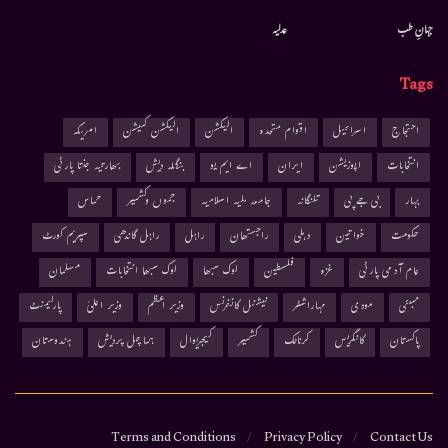
جہانِ طب
عدلیہ
Tags
احتجاج
اسرائیل
اقوام متحدہ
الیکشن
الیکشن کمیشن
امریکہ
انتخابات
اپوزیشن
ایران
اے ایم یو
بنگلہ دیش
بھارتیہ جنتا پارٹی
بہار
بی جے پی
تلنگانہ
جامعہ ملیہ اسلامیہ
جموں وکشمیر
حماس
حکومت
خواتین
دہلی
راجستھان
راہل
راہل گاندھی
سپریم کورٹ
عام آدمی پارٹی
غزہ
فلسطین
لوک سبھا
لوک سبھا انتخابات
مسلمان
ممبئی
مودی
مہاراشٹر
نیشنل کانفرنس
وزیر اعظم
وزیر اعلیٰ
پارلیمنٹ
پاکستان
کانگریس
کرناٹک
کشمیر
کیجریوال
ہماچل پردیش
ہندوستان
Terms and Conditions
Privacy Policy
Contact Us