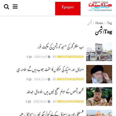
Epaper
Tag
Home
دشمن
Tag:
دشمن
اب مظفر نگر کی مسجد کو دشمن کی ملکیت قرار
HINDUSTAN EXPRESS
BY
دسمبر 8, 2024
0
اسرائیل اور امریکہ کی حرکتوں کا سخت جواب دیں گے: خامنہ ای
HINDUSTAN EXPRESS
BY
نومبر 2, 2024
0
کشمیر دشمنوں کے عزائم صحیح نہیں ہیں : فاروق عبداللہ
HINDUSTAN EXPRESS
BY
نومبر 30, 2023
0
فلسطینی زمین پر اسرائیل کے لیے کوئی جگہ نہیں: اسماعیل ھنیہ