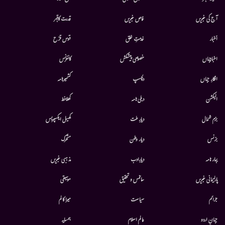
آج کی خبریں
خاص خبریں
قدرت کاقہر
أخبار
خدمتِ خلق
قوس قزح
اخبارجہاں
خصوصی پیشکش
کانفرنس
افکارِ جہاں
دلچسپ
کشمیرنامہ
الیکشن
دہلی نامہ
کھلاخط
بزم شمال
دیارِ ملت
کھیل ایکسپریس
بزنس
دیار وطن
متحرك
بہار نامہ
دیارِادب
مذہبی خبریں
پارلیمانی خبریں
سائنس و تحقیق
موسيقى
جرائم
سیاست
میرا کالم
جہانِ اردو
عالم اسلام
ہمسایہ