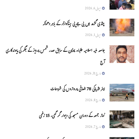
اپریل 6, 2026
چنڈی گڑھ میں بی جے پی ہیڈکوارٹر کے باہر دھماکہ
اپریل 1, 2026
جامعہ ملیہ اسلامیہ طلباء یونین کے سابق صدر شمس پرویز کے جگر کی پیوندکاری
آج
مارچ 31, 2026
ایئر انڈیاکی 78 اضافی پروازوں کی شروعات
مارچ 8, 2026
نماز جمعہ کے دوران مسجد کی دیوار گر گئی، 15 زخمی
مارچ 7, 2026