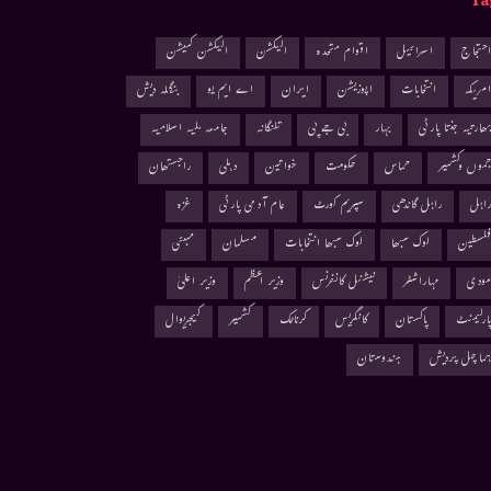
Ta
حتجاج
اسرائیل
اقوام متحدہ
الیکشن
الیکشن کمیشن
مریکہ
انتخابات
اپوزیشن
ایران
اے ایم یو
بنگلہ دیش
ھارتیہ جنتا پارٹی
بہار
بی جے پی
تلنگانہ
جامعہ ملیہ اسلامیہ
موں وکشمیر
حماس
حکومت
خواتین
دہلی
راجستھان
اہل
راہل گاندھی
سپریم کورٹ
عام آدمی پارٹی
غزہ
لسطین
لوک سبھا
لوک سبھا انتخابات
مسلمان
ممبئی
ودی
مہاراشٹر
نیشنل کانفرنس
وزیر اعظم
وزیر اعلیٰ
ارلیمنٹ
پاکستان
کانگریس
کرناٹک
کشمیر
کیجریوال
ماچل پردیش
ہندوستان