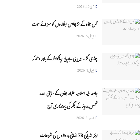
مئی 10, 2026
تمل ناڈو کے 9 پولیس اہلکاروں کو سزائے موت
اپریل 6, 2026
چنڈی گڑھ میں بی جے پی ہیڈکوارٹر کے باہر دھماکہ
اپریل 1, 2026
جامعہ ملیہ اسلامیہ طلباء یونین کے سابق صدر
شمس پرویز کے جگر کی پیوندکاری آج
مارچ 31, 2026
ایئر انڈیاکی 78 اضافی پروازوں کی شروعات