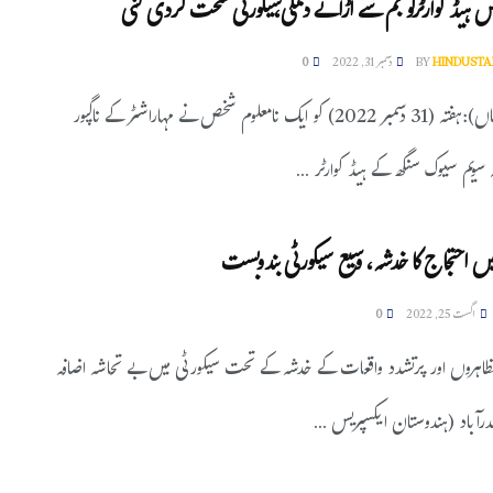
 ہیڈ کوارٹرکو بم سے اُڑانے دھمکی،سیکورٹی سخت کردی گئی
HINDUSTA
BY
دسمبر 31, 2022
0
ناگپور(ایجنسیاں):ہفتہ (31 دسمبر 2022) کو ایک نامعلوم شخص نے مہاراشٹر کے ناگپور
 سویم سیوک سنگھ کے ہیڈ کوارٹر ...
میں احتجاج کا خدشہ، وسیع سیکورٹی بندوبست
اگست 25, 2022
0
ظاہروں اور پرتشدد واقعات کے خدشہ کے تحت سیکورٹی میں بے تحاشہ اضافہ
یدرآباد (ہندوستان ایکسپریس ...