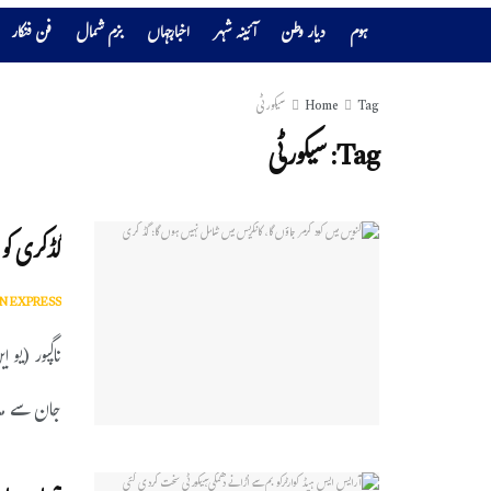
ہوم
دیار وطن
آئینہ شہر
اخبارجہاں
بزم شمال
فن فنکار
Tag
Home
سیکورٹی
Tag:
سیکورٹی
گڈکری کو 
N EXPRESS
ناگپور (یو 
جان سے مار