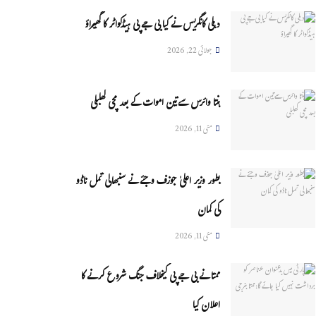
دہلی کانگریس نے کیا بی جے پی ہیڈکواٹر کا گھیراؤ
جولائی 22, 2026
ہنتا وائرس سےتین اموات کے بعد مچی کھلبلی
مئی 11, 2026
بطور وزیر اعلیٰ جوزف وجئے نے سنبھالی تمل ناڈو
کی کمان
مئی 11, 2026
ممتا نے بی جے پی کیخلاف جنگ شروع کرنے کا
اعلان کیا