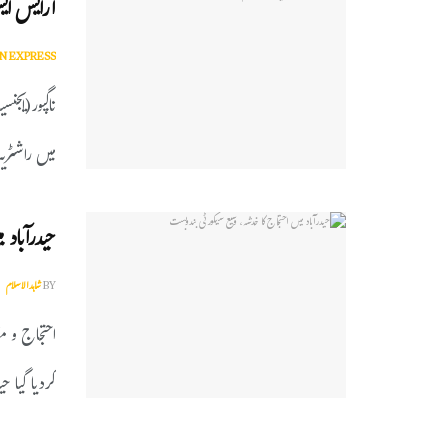
آرایس ایس
N EXPRESS
میں راشٹریہ
حیدرآباد 
BY
شاہدالاسلام
احتجاج و م
کردیا گیا ح