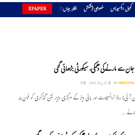
کھیل ایکسپریس
خصوصی پیشکش
افکارِ جہاں
EPAPER
جان سے مارنے کی دھمکی، سیکورٹی بڑھائی گئی
HINDUSTA
BY
جنوری 14, 2023
0
این آئی) روڈ ٹرانسپورٹ اور ہائی ویز کے مرکزی وزیر نتن گڈکری کو فون پر
نے ...