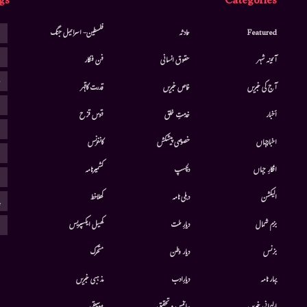
gs
Categories
ا
Featured
حادثہ
فلسطین- اسرائیل جنگ
ا
آئینہ شہر
حقوق انسانی
فن فنکار
ب
آج کی خبریں
خاص خبریں
قدرت کاقہر
ج
أخبار
خدمتِ خلق
قوس قزح
ر
اخبارجہاں
خصوصی پیشکش
کانفرنس
ف
افکارِ جہاں
دلچسپ
کشمیرنامہ
م
الیکشن
دہلی نامہ
کھلاخط
پ
ہ
بزم شمال
دیارِ ملت
کھیل ایکسپریس
بزنس
دیار وطن
متحرك
بہار نامہ
دیارِادب
مذہبی خبریں