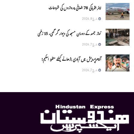
ایئر انڈیاکی 78 اضافی پروازوں کی شروعات
مارچ 8, 2026
نماز جمعہ کے دوران مسجد کی دیوار گر گئی، 15 زخمی
مارچ 7, 2026
آندھراپردیش میں آبادی بڑھانے کیلئے منفرد اسکیم!
مارچ 7, 2026