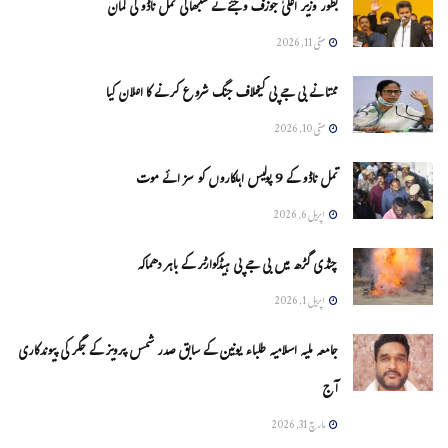
بطور وزیر اعلیٰ جوزف وجئے نے سنبھالی تمل ناڈو کی کمان
مئی 11, 2026
ممتا نے بی جے پی کیخلاف جنگ شروع کرنے کا اعلان کیا
مئی 10, 2026
تمل ناڈو کے 9 پولیس اہلکاروں کو سزائے موت
اپریل 6, 2026
چنڈی گڑھ میں بی جے پی ہیڈکوارٹر کے باہر دھماکہ
اپریل 1, 2026
جامعہ ملیہ اسلامیہ طلباء یونین کے سابق صدر شمس پرویز کے جگر کی پیوندکاری
آج
مارچ 31, 2026