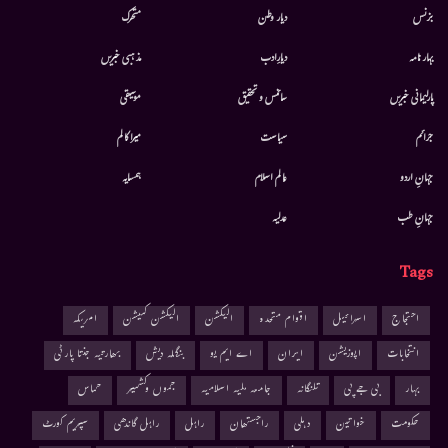
بزنس
دیار وطن
متحرك
بہار نامہ
دیارِادب
مذہبی خبریں
پارلیمانی خبریں
سائنس و تحقیق
موسيقى
جرائم
سیاست
میرا کالم
جہانِ اردو
عالم اسلام
ہمسایہ
جہانِ طب
عدلیہ
Tags
احتجاج
اسرائیل
اقوام متحدہ
الیکشن
الیکشن کمیشن
امریکہ
انتخابات
اپوزیشن
ایران
اے ایم یو
بنگلہ دیش
بھارتیہ جنتا پارٹی
بہار
بی جے پی
تلنگانہ
جامعہ ملیہ اسلامیہ
جموں وکشمیر
حماس
حکومت
خواتین
دہلی
راجستھان
راہل
راہل گاندھی
سپریم کورٹ