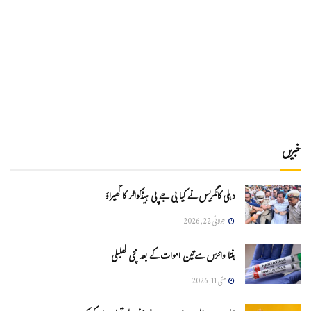
خبریں
دہلی کانگریس نے کیا بی جے پی ہیڈکواٹر کا گھیراؤ
جولائی 22, 2026
ہنتا وائرس سےتین اموات کے بعد مچی کھلبلی
مئی 11, 2026