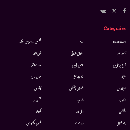
Categories
Featured
حادثہ
فلسطین- اسرائیل جنگ
آئینہ شہر
حقوق انسانی
فن فنکار
آج کی خبریں
خاص خبریں
قدرت کاقہر
أخبار
خدمتِ خلق
قوس قزح
اخبارجہاں
خصوصی پیشکش
کانفرنس
افکارِ جہاں
دلچسپ
کشمیرنامہ
الیکشن
دہلی نامہ
کھلاخط
بزم شمال
دیارِ ملت
کھیل ایکسپریس