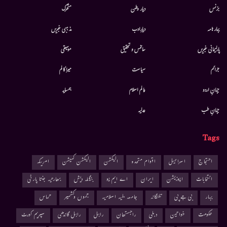
بزنس
دیار وطن
متحرك
بہار نامہ
دیارِادب
مذہبی خبریں
پارلیمانی خبریں
سائنس و تحقیق
موسيقى
جرائم
سیاست
میرا کالم
جہانِ اردو
عالم اسلام
ہمسایہ
جہانِ طب
عدلیہ
Tags
احتجاج
اسرائیل
اقوام متحدہ
الیکشن
الیکشن کمیشن
امریکہ
انتخابات
اپوزیشن
ایران
اے ایم یو
بنگلہ دیش
بھارتیہ جنتا پارٹی
بہار
بی جے پی
تلنگانہ
جامعہ ملیہ اسلامیہ
جموں وکشمیر
حماس
حکومت
خواتین
دہلی
راجستھان
راہل
راہل گاندھی
سپریم کورٹ