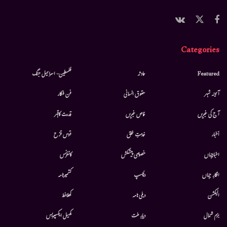
Categories
Featured
حادثہ
فلسطین- اسرائیل جنگ
آئینہ شہر
حقوق انسانی
فن فنکار
آج کی خبریں
خاص خبریں
قدرت کاقہر
أخبار
خدمتِ خلق
قوس قزح
اخبارجہاں
خصوصی پیشکش
کانفرنس
افکارِ جہاں
دلچسپ
کشمیرنامہ
الیکشن
دہلی نامہ
کھلاخط
بزم شمال
دیارِ ملت
کھیل ایکسپریس