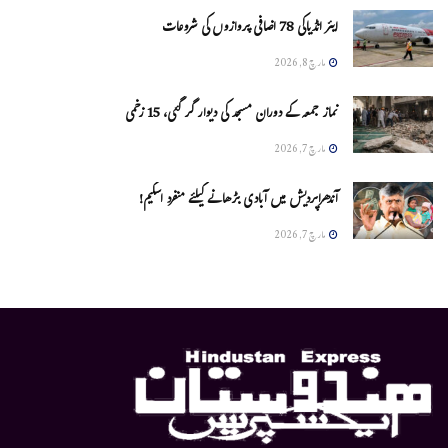
ایئر انڈیاکی 78 اضافی پروازوں کی شروعات
مارچ 8, 2026
نماز جمعہ کے دوران مسجد کی دیوار گر گئی، 15 زخمی
مارچ 7, 2026
آندھراپردیش میں آبادی بڑھانے کیلئے منفرد اسکیم!
مارچ 7, 2026