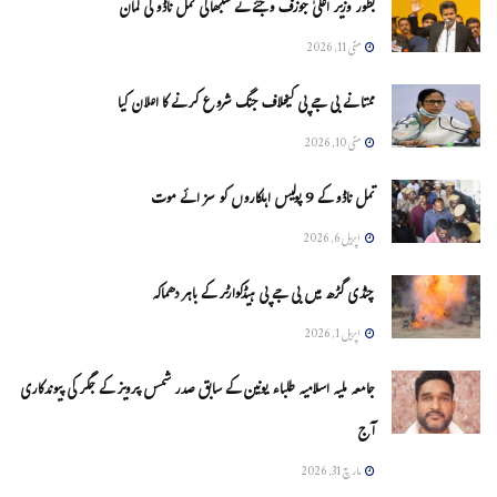
بطور وزیر اعلیٰ جوزف وجئے نے سنبھالی تمل ناڈو کی کمان
مئی 11, 2026
ممتا نے بی جے پی کیخلاف جنگ شروع کرنے کا اعلان کیا
مئی 10, 2026
تمل ناڈو کے 9 پولیس اہلکاروں کو سزائے موت
اپریل 6, 2026
چنڈی گڑھ میں بی جے پی ہیڈکوارٹر کے باہر دھماکہ
اپریل 1, 2026
جامعہ ملیہ اسلامیہ طلباء یونین کے سابق صدر شمس پرویز کے جگر کی پیوندکاری
آج
مارچ 31, 2026