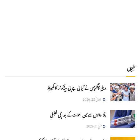
خبریں
دہلی کانگریس نے کیا بی جے پی ہیڈکواٹر کا گھیراؤ
جولائی 22, 2026
ہنتا وائرس سےتین اموات کے بعد مچی کھلبلی
مئی 11, 2026