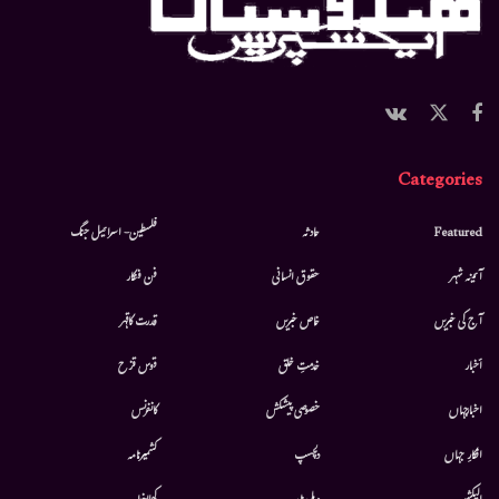
Categories
Featured
حادثہ
فلسطین- اسرائیل جنگ
آئینہ شہر
حقوق انسانی
فن فنکار
آج کی خبریں
خاص خبریں
قدرت کاقہر
أخبار
خدمتِ خلق
قوس قزح
اخبارجہاں
خصوصی پیشکش
کانفرنس
افکارِ جہاں
دلچسپ
کشمیرنامہ