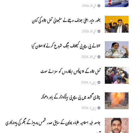
مئی 11, 2026
بطور وزیر اعلیٰ جوزف وجئے نے سنبھالی تمل ناڈو کی کمان
مئی 11, 2026
ممتا نے بی جے پی کیخلاف جنگ شروع کرنے کا اعلان کیا
مئی 10, 2026
تمل ناڈو کے 9 پولیس اہلکاروں کو سزائے موت
اپریل 6, 2026
چنڈی گڑھ میں بی جے پی ہیڈکوارٹر کے باہر دھماکہ
اپریل 1, 2026
جامعہ ملیہ اسلامیہ طلباء یونین کے سابق صدر شمس پرویز کے جگر کی پیوندکاری