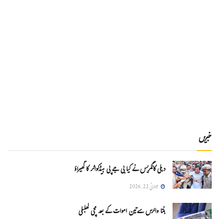
خبریں
دہلی کانگریس نے کیا بی جے پی ہیڈکواٹر کا گھیراؤ
جولائی 22, 2026
ہنتا وائرس سےتین اموات کے بعد مچی کھلبلی