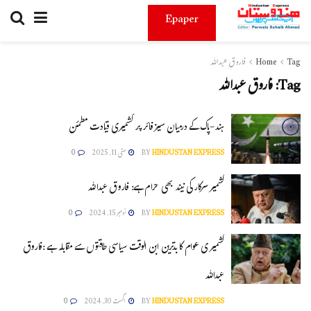
Epaper
Tag
Home
فاروق عبداللہ
Tag:
فاروق عبداللہ
ہند-پاک کے درمیان سیزفائر پر کشمیری قیادت مطمئن
HINDUSTAN EXPRESS
BY
مئی 11, 2025
0
کشمیر سرکار کی نیند بھی حرام ہے: فاروق عبداللہ
HINDUSTAN EXPRESS
BY
نومبر 15, 2024
0
کشمیر ی عوام کا بدترین ابن الوقت سیاسی طاقتوں سے مقابلہ ہے :فاروق
عبداللہ
HINDUSTAN EXPRESS
BY
اگست 30, 2024
0