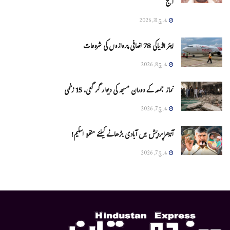
آج
مارچ 31, 2026
ایئر انڈیاکی 78 اضافی پروازوں کی شروعات
مارچ 8, 2026
نماز جمعہ کے دوران مسجد کی دیوار گر گئی، 15 زخمی
مارچ 7, 2026
آندھراپردیش میں آبادی بڑھانے کیلئے منفرد اسکیم!
مارچ 7, 2026