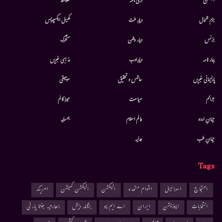
الیکشن
دہلی نامہ
کھلاخط
بزم شمال
دیارِ ملت
کھیل ایکسپریس
بزنس
دیار وطن
متحرك
بہار نامہ
دیارِادب
مذہبی خبریں
پارلیمانی خبریں
سائنس و تحقیق
موسيقى
جرائم
سیاست
میرا کالم
جہانِ اردو
عالم اسلام
ہمسایہ
جہانِ طب
عدلیہ
Tags
احتجاج
اسرائیل
اقوام متحدہ
الیکشن
الیکشن کمیشن
امریکہ
انتخابات
اپوزیشن
ایران
اے ایم یو
بنگلہ دیش
بھارتیہ جنتا پارٹی