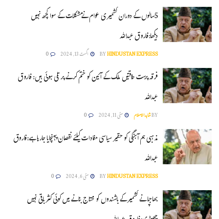
5سالوں کے دوران کشمیر ی عوام نےمشکلات کے سوا کچھ نہیں
دیکھا:فاروق عبداللہ
HINDUSTAN EXPRESS
BY
اگست 13, 2024
0
فرقہ پرست طاقتیں ملک کے آئین کو ختم کرنے پر تلی ہوئی ہیں: فاروق
عبداللہ
BY
شاہدالاسلام
مئی 11, 2024
0
مذہبی ہم آہنگی کو حقیر سیاسی مفادات کیلئے نقصان پہنچایا جارہا ہے:فاروق
عبداللہ
HINDUSTAN EXPRESS
BY
مئی 6, 2024
0
بھاجپا نے کشمیر کے باشندوں کو محتاج بنانے میں کوئی کثر باقی نہیں