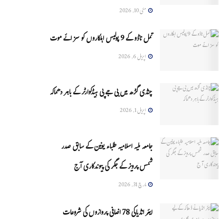
مئی 10, 2026
تمل ناڈو کے 9 پولیس اہلکاروں کو سزائے موت
اپریل 6, 2026
چنڈی گڑھ میں بی جے پی ہیڈکوارٹر کے باہر دھماکہ
اپریل 1, 2026
جامعہ ملیہ اسلامیہ طلباء یونین کے سابق صدر
شمس پرویز کے جگر کی پیوندکاری آج
مارچ 31, 2026
ایئر انڈیاکی 78 اضافی پروازوں کی شروعات