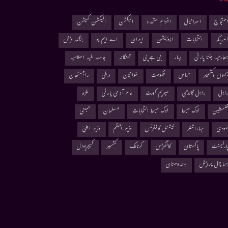
حتجاج
اسرائیل
اقوام متحدہ
الیکشن
الیکشن کمیشن
مریکہ
انتخابات
اپوزیشن
ایران
اے ایم یو
بنگلہ دیش
ھارتیہ جنتا پارٹی
بہار
بی جے پی
تلنگانہ
جامعہ ملیہ اسلامیہ
موں وکشمیر
حماس
حکومت
خواتین
دہلی
راجستھان
اہل
راہل گاندھی
سپریم کورٹ
عام آدمی پارٹی
غزہ
لسطین
لوک سبھا
لوک سبھا انتخابات
مسلمان
ممبئی
ودی
مہاراشٹر
نیشنل کانفرنس
وزیر اعظم
وزیر اعلیٰ
ارلیمنٹ
پاکستان
کانگریس
کرناٹک
کشمیر
کیجریوال
ماچل پردیش
ہندوستان