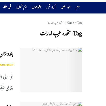
ہوم
دیار وطن
آئینہ شہر
اخبارجہاں
بزم شمال
فن فنکار
Tag
Home
متحدہ عرب امارات
Tag:
متحدہ عرب امارات
ہندوستان 
N EXPRESS
نئی دہلی (
دفاعی شراک