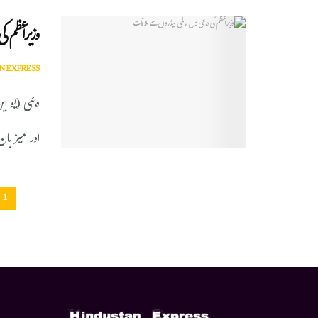
وزیراعظم 
N EXPRESS
دبئی (یو ای
اور میزبان
1