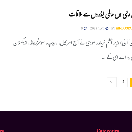
کی دبئی میں عالمی لیڈروں سے ملاقات
HINDUSTA
BY
دسمبر 1, 2023
0
ن آئی) وزیر اعظم نریندر مودی نے آج اسرائیل، مالدیپ، سوئٹزرلینڈ، ازبکستان
 یو اے ای کے ...
2
gs
Categories