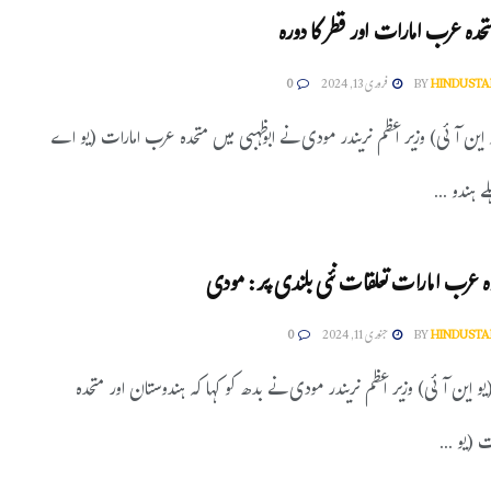
تحدہ عرب امارات اور قطر کا دورہ
HINDUSTA
BY
فروری 13, 2024
0
و این آئی) وزیر اعظم نریندر مودی نے ابوظہبی میں متحدہ عرب امارات (یو اے
 ہندو ...
ہ عرب امارات تعلقات نئی بلندی پر: مودی
HINDUSTA
BY
جنوری 11, 2024
0
(یو این آئی) وزیر اعظم نریندر مودی نے بدھ کو کہا کہ ہندوستان اور متحدہ
 (یو ...