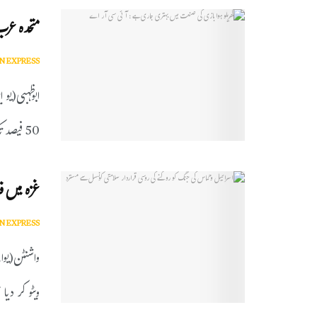
متحدہ عرب
N EXPRESS
ابوظہبی(یو
50 فیصد تک کمی کا امکان ...
غزہ میں فا
N EXPRESS
واشنٹن(یوا 
ویٹو کر دیا