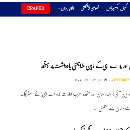
کھیل ایکسپریس
خصوصی پیشکش
افکارِ جہاں
EPAPER
اور یو اے ای کے مابین مفاہمتی یادداشت پر دستخط
HINDUSTA
BY
جنوری 19, 2026
0
یو این آئی) ہندوستان اور متحدہ عرب امارات (یو اے ای) نے اسٹریٹجک
ت داری سے متعلق ...