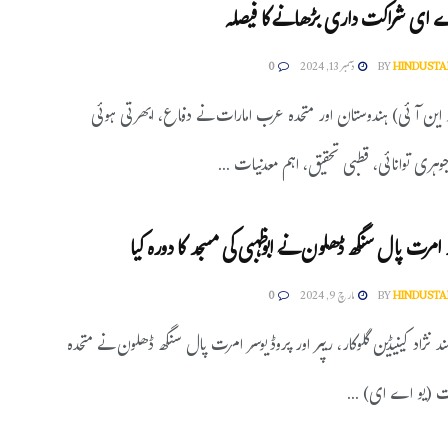
ے ای شراکت داری بڑھانے کا فیصلہ
HINDUSTA
BY
دسمبر 13, 2024
0
و این آئی) ہندوستان اور متحدہ عرب امارات نے دفاع، ابھرتی ہوئی
 جوہری توانائی، قطبی تحقیق، اہم معدنیات ...
 امرت پال سنگھ ڈھلون نے ابوظہبی کی مسجد کا دورہ کیا
HINDUSTA
BY
مارچ 9, 2024
0
ند نژاد کینیڈین گلوکار، ریپر اور پروڈیوسر امرت پال سنگھ ڈھلون نے متحدہ
ت (یو اے ای) ...