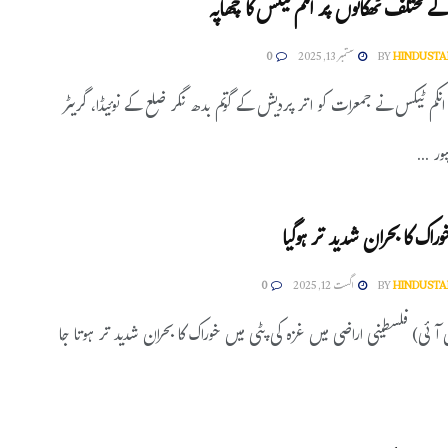
ے مختلف ٹھکانوں پر انکم ٹیکس کا چھاپہ
HINDUSTA
BY
ستمبر 13, 2025
0
مہ انکم ٹیکس نے جمعرات کو اتر پردیش کے گوتم بدھ نگر ضلع کے نوئیڈا، گریٹر
پور ...
راک کا بحران شدید تر ہوگیا
HINDUSTA
BY
اگست 12, 2025
0
 آئی) فلسطینی اراضی میں غزہ کی پٹی میں خوراک کا بحران شدید تر ہوتا جا