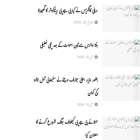
دہلی کانگریس نے کیا بی جے پی ہیڈکواٹر کا گھیراؤ
جولائی 22, 2026
ہنتا وائرس سےتین اموات کے بعد مچی کھلبلی
مئی 11, 2026
بطور وزیر اعلیٰ جوزف وجئے نے سنبھالی تمل ناڈو
کی کمان
مئی 11, 2026
ممتا نے بی جے پی کیخلاف جنگ شروع کرنے کا
اعلان کیا