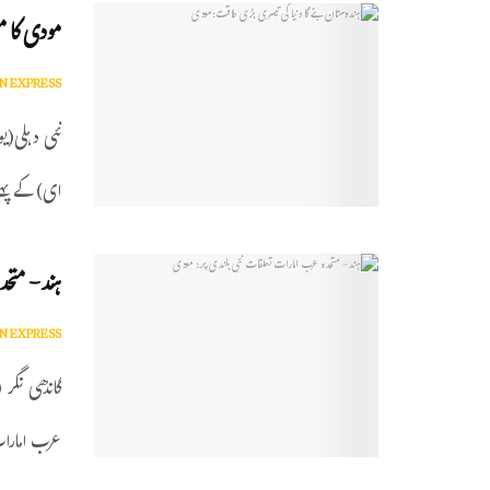
مودی کا م
N EXPRESS
نئی دہلی(ی
ای) کے پہلے
ہند- متحد
N EXPRESS
گاندھی نگر 
عرب امارات