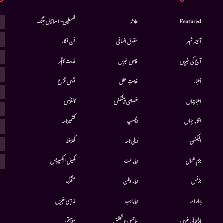
ا
Featured
حادثہ
فلسطین- اسرائیل جنگ
ا
آئینہ شہر
حقوق انسانی
فن فنکار
ب
آج کی خبریں
خاص خبریں
قدرت کاقہر
ج
أخبار
خدمتِ خلق
قوس قزح
ر
اخبارجہاں
خصوصی پیشکش
کانفرنس
ف
افکارِ جہاں
دلچسپ
کشمیرنامہ
م
الیکشن
دہلی نامہ
کھلاخط
پ
ہ
بزم شمال
دیارِ ملت
کھیل ایکسپریس
بزنس
دیار وطن
متحرك
بہار نامہ
دیارِادب
مذہبی خبریں
پارلیمانی خبریں
سائنس و تحقیق
موسيقى