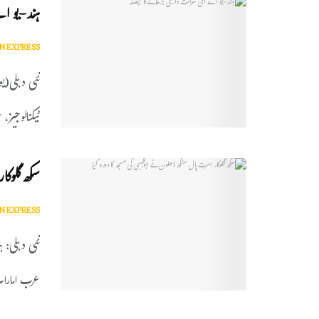
ہند-یو ا
N EXPRESS
نئی دہلی(ی
ٹیکنالوجیز،
سکھ گلوکار
N EXPRESS
نئی دہلی: ہ
عرب امارا