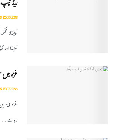
ریڈ ٹیپ ک
N EXPRESS
نوئیڈا: محک
نوئیڈا اور کان
غزہ میں خو
N EXPRESS
غزہ (یو این
رہا ہے ...