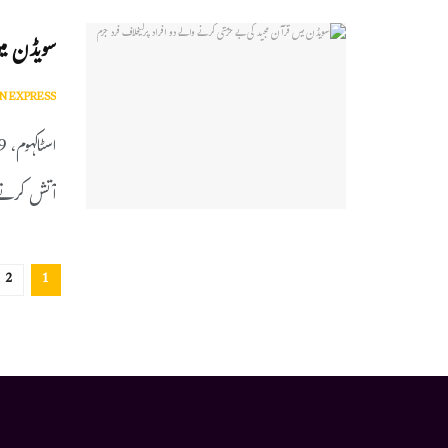
سویڈن میں
N EXPRESS
آتش کرنے 
2
1