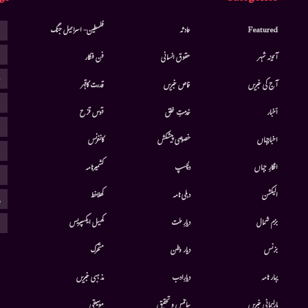
ا
Featured
حادثہ
فلسطین- اسرائیل جنگ
ا
آئینہ شہر
حقوق انسانی
فن فنکار
ب
آج کی خبریں
خاص خبریں
قدرت کاقہر
ج
أخبار
خدمتِ خلق
قوس قزح
ر
اخبارجہاں
خصوصی پیشکش
کانفرنس
ف
افکارِ جہاں
دلچسپ
کشمیرنامہ
م
الیکشن
دہلی نامہ
کھلاخط
پ
ہ
بزم شمال
دیارِ ملت
کھیل ایکسپریس
بزنس
دیار وطن
متحرك
بہار نامہ
دیارِادب
مذہبی خبریں
پارلیمانی خبریں
سائنس و تحقیق
موسيقى