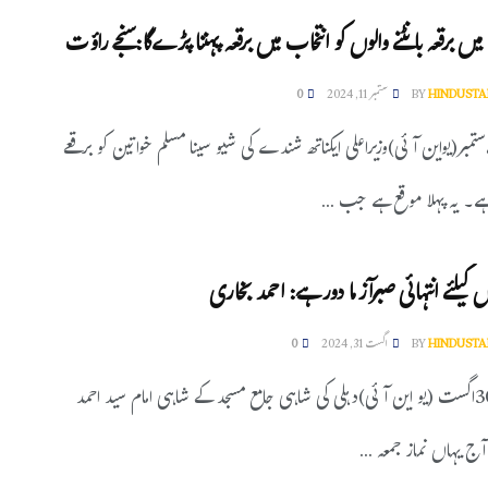
یں برقعہ بانٹنے والوں کو انتخاب میں برقعہ پہننا پڑےگا:سنجے راؤت
HINDUSTA
BY
ستمبر 11, 2024
0
مبئی ،10،ستمبر(یواین آئی)وزیراعلی ایکناتھ شندے کی شیو سینا مسلم خواتین کو برقعے
ے۔ یہ پہلا موقع ہے جب ...
ں کیلئے انتہائی صبرآزما دور ہے: احمد بخاری
HINDUSTA
BY
اگست 31, 2024
0
نئی دہلی،30اگست (یو این آئی)دہلی کی شاہی جامع مسجد کے شاہی امام سید احمد
ج یہاں نماز جمعہ ...