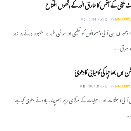
ٹ کمپنی کے آفس کا طارق انورکے ہاتھوں افتتاح
HINDUSTA
BY
دسمبر 9, 2024
0
نئی دہلی، 9 دسمبر (یو این آئی)مسلمانوں کو تعلیمی اور معاشی طور پر مضبوط ہونے پر زور
سابق ...
ن میں بھاجپا کی کامیابی کادعویٰ
HINDUSTA
BY
نومبر 11, 2024
0
ین آئی) جنگلات اور ماحولیات کے مرکزی وزیر بھوپیندر یادو نے دعویٰ کیا ہے
...