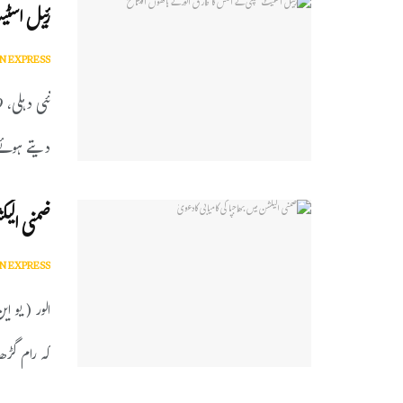
رئیل اسٹی
N EXPRESS
دیتے ہوئے 
ضمنی الیکش
N EXPRESS
الور ( یو ا
کہ رام گڑھ 