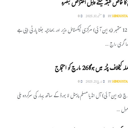
ا خاص طبقہ کیلئے قابل اعتراض تبصرہ
HINDUSTA
BY
ستمبر 13, 2025
0
بیگوسرائے، 12 ستمبر (یو این آئی) مرکزی ٹیکسٹائل وزیر اور بھارتیہ جنتا پارٹی (بی جے
ما گری راج ...
لاف پٹنہ میں ہوگا26 مارچ کو احتجاج
HINDUSTA
BY
مارچ 21, 2025
0
، 21 مارچ (یو این آئی) آل انڈیا مسلم پرسنل لا بورڈ کے ساتھ بہار کی سرکردہ ملی
مول ...