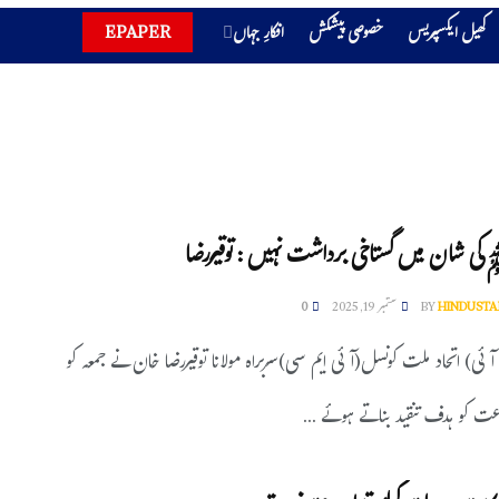
کھیل ایکسپریس
خصوصی پیشکش
افکارِ جہاں
EPAPER
 شان میں گستاخی برداشت نہیں : توقیررضا
HINDUSTA
BY
ستمبر 19, 2025
0
 آئی) اتحاد ملت کونسل(آئی ایم سی)سربراہ مولانا توقیررضا خان نے جمعہ کو
عت کو ہدف تنقید بناتے ہوئے ...