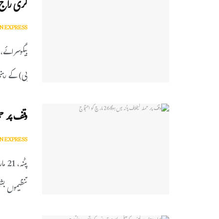
گری راج ک
N EXPRESS
پی) کے رہن
وقف پر حملہ کیخ
N EXPRESS
پٹنہ
تنظیموں بش