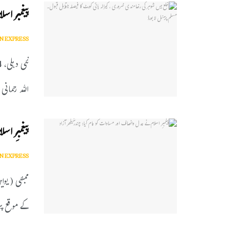
پیغمبر اس
N EXPRESS
اللہ رحمانی .
پیغمبرِ ا
N EXPRESS
ممبئی ( یوای
کے موقع پر 