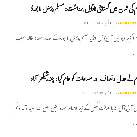
لام کی شان میں گستاخی ناقابل برداشت: مسلم پرسنل لا بورڈ
HINDUSTA
BY
اکتوبر 5, 2024
0
نئی دہلی، 4 اکتوبر (یو این آئی) آل انڈیا مسلم پرسنل لا بورڈ کے صدر مولانا خالد سیف
..
سلام نے عدل وانصاف اور مساوات کو عام کیا: چندرشیکھر آزاد
HINDUSTA
BY
ستمبر 18, 2024
0
ن آئی)آل انڈیا خلافت کمیٹی کے زیر اہتمام میلاد النبی صلی اللّٰہ علیہ وآلہ وسلّم
...