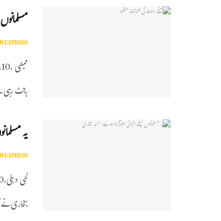
مسلمانوں م
N EXPRESS
م
بانٹ رہی ہ
یہ مسلمانو
N EXPRESS
بخاری نے آ