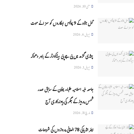
مئی 10, 2026
تمل ناڈو کے 9 پولیس اہلکاروں کو سزائے موت
اپریل 6, 2026
چنڈی گڑھ میں بی جے پی ہیڈکوارٹر کے باہر دھماکہ
اپریل 1, 2026
جامعہ ملیہ اسلامیہ طلباء یونین کے سابق صدر
شمس پرویز کے جگر کی پیوندکاری آج
مارچ 31, 2026
ایئر انڈیاکی 78 اضافی پروازوں کی شروعات