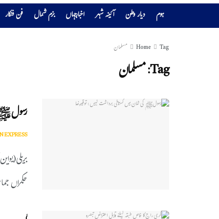
ہوم
دیار وطن
آئینہ شہر
اخبارجہاں
بزم شمال
فن فنکار
Tag
Home
مسلمان
Tag:
مسلمان
رسولﷺ کی
N EXPRESS
بریلی(یواین
حکمراں جما