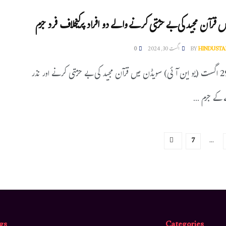
 قرآن مجید کی بے حرمتی کرنے والے دو افراد پرکیخلاف فرد جرم
HINDUSTA
BY
اگست 30, 2024
0
اسٹاکہوم، 29 اگست (یو این آئی) سویڈن میں قرآن مجید کی بے حرمتی کرنے اور نذر
کے جرم ...
7
…
gs
Categories