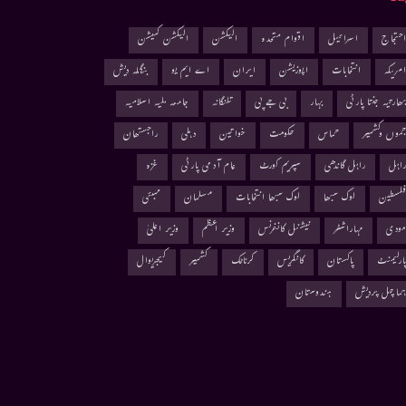
حتجاج
اسرائیل
اقوام متحدہ
الیکشن
الیکشن کمیشن
مریکہ
انتخابات
اپوزیشن
ایران
اے ایم یو
بنگلہ دیش
ھارتیہ جنتا پارٹی
بہار
بی جے پی
تلنگانہ
جامعہ ملیہ اسلامیہ
موں وکشمیر
حماس
حکومت
خواتین
دہلی
راجستھان
اہل
راہل گاندھی
سپریم کورٹ
عام آدمی پارٹی
غزہ
لسطین
لوک سبھا
لوک سبھا انتخابات
مسلمان
ممبئی
ودی
مہاراشٹر
نیشنل کانفرنس
وزیر اعظم
وزیر اعلیٰ
ارلیمنٹ
پاکستان
کانگریس
کرناٹک
کشمیر
کیجریوال
ماچل پردیش
ہندوستان