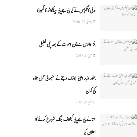
دہلی کانگریس نے کیا بی جے پی ہیڈکواٹر کا گھیراؤ
جولائی 22, 2026
ہنتا وائرس سےتین اموات کے بعد مچی کھلبلی
مئی 11, 2026
بطور وزیر اعلیٰ جوزف وجئے نے سنبھالی تمل ناڈو
کی کمان
مئی 11, 2026
ممتا نے بی جے پی کیخلاف جنگ شروع کرنے کا
اعلان کیا