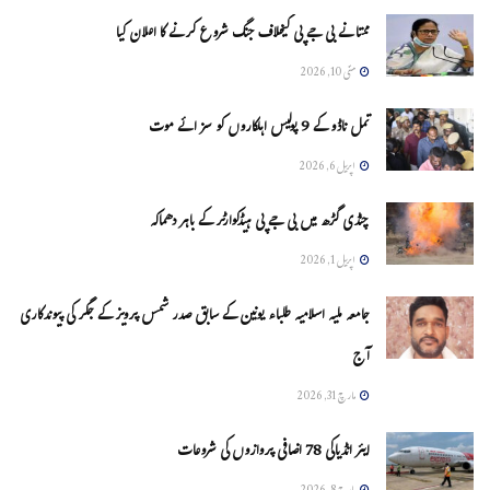
ممتا نے بی جے پی کیخلاف جنگ شروع کرنے کا اعلان کیا
مئی 10, 2026
تمل ناڈو کے 9 پولیس اہلکاروں کو سزائے موت
اپریل 6, 2026
چنڈی گڑھ میں بی جے پی ہیڈکوارٹر کے باہر دھماکہ
اپریل 1, 2026
جامعہ ملیہ اسلامیہ طلباء یونین کے سابق صدر شمس پرویز کے جگر کی پیوندکاری
آج
مارچ 31, 2026
ایئر انڈیاکی 78 اضافی پروازوں کی شروعات