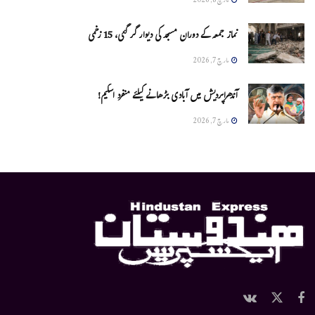
مارچ 8, 2026
نماز جمعہ کے دوران مسجد کی دیوار گر گئی، 15 زخمی
مارچ 7, 2026
آندھراپردیش میں آبادی بڑھانے کیلئے منفرد اسکیم!
مارچ 7, 2026