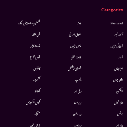
Categories
Featured
حادثہ
فلسطین- اسرائیل جنگ
آئینہ شہر
حقوق انسانی
فن فنکار
آج کی خبریں
خاص خبریں
قدرت کاقہر
أخبار
خدمتِ خلق
قوس قزح
اخبارجہاں
خصوصی پیشکش
کانفرنس
افکارِ جہاں
دلچسپ
کشمیرنامہ
الیکشن
دہلی نامہ
کھلاخط
بزم شمال
دیارِ ملت
کھیل ایکسپریس
بزنس
دیار وطن
متحرك
بہار نامہ
دیارِادب
مذہبی خبریں