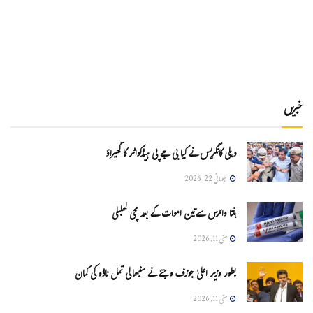
خبریں
دہلی کانگریس نے کیا بی جے پی ہیڈکواٹر کا گھیراؤ
جولائی 22, 2026
ہنتا وائرس سےتین اموات کے بعد مچی کھلبلی
مئی 11, 2026
بطور وزیر اعلیٰ جوزف وجئے نے سنبھالی تمل ناڈو کی کمان
مئی 11, 2026