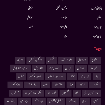
پارلیمانی خبریں
سائنس و تحقیق
موسيقى
جرائم
سیاست
میرا کالم
جہانِ اردو
عالم اسلام
ہمسایہ
جہانِ طب
عدلیہ
Tags
احتجاج
اسرائیل
اقوام متحدہ
الیکشن
الیکشن کمیشن
امریکہ
انتخابات
اپوزیشن
ایران
اے ایم یو
بنگلہ دیش
بھارتیہ جنتا پارٹی
بہار
بی جے پی
تلنگانہ
جامعہ ملیہ اسلامیہ
جموں وکشمیر
حماس
حکومت
خواتین
دہلی
راجستھان
راہل
راہل گاندھی
سپریم کورٹ
عام آدمی پارٹی
غزہ
فلسطین
لوک سبھا
لوک سبھا انتخابات
مسلمان
ممبئی
مودی
مہاراشٹر
نیشنل کانفرنس
وزیر اعظم
وزیر اعلیٰ
پارلیمنٹ