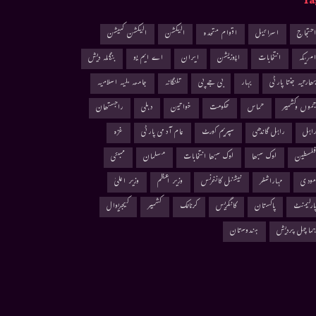
Ta
حتجاج
اسرائیل
اقوام متحدہ
الیکشن
الیکشن کمیشن
مریکہ
انتخابات
اپوزیشن
ایران
اے ایم یو
بنگلہ دیش
ھارتیہ جنتا پارٹی
بہار
بی جے پی
تلنگانہ
جامعہ ملیہ اسلامیہ
موں وکشمیر
حماس
حکومت
خواتین
دہلی
راجستھان
اہل
راہل گاندھی
سپریم کورٹ
عام آدمی پارٹی
غزہ
لسطین
لوک سبھا
لوک سبھا انتخابات
مسلمان
ممبئی
ودی
مہاراشٹر
نیشنل کانفرنس
وزیر اعظم
وزیر اعلیٰ
ارلیمنٹ
پاکستان
کانگریس
کرناٹک
کشمیر
کیجریوال
ماچل پردیش
ہندوستان