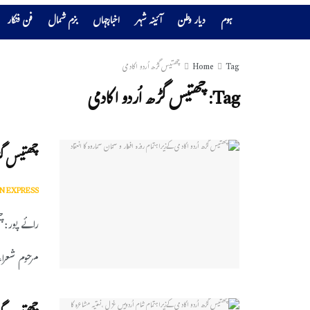
ہوم
دیار وطن
آئینہ شہر
اخبارجہاں
بزم شمال
فن فنکار
Tag
Home
چھتیس گڑھ اُردو اکادمی
Tag:
چھتیس گڑھ اُردو اکادمی
چھتیس گڑھ 
N EXPRESS
رائے پور:چ
مرحوم شعراء