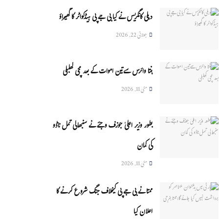
دہلی کانگریس نے کیا بی جے پی ہیڈکواٹر کا گھیراؤ
جولائی 22, 2026
ہنتا وائرس سےتین اموات کے بعد مچی کھلبلی
مئی 11, 2026
بطور وزیر اعلیٰ جوزف وجئے نے سنبھالی تمل ناڈو
کی کمان
مئی 11, 2026
ممتا نے بی جے پی کیخلاف جنگ شروع کرنے کا
اعلان کیا