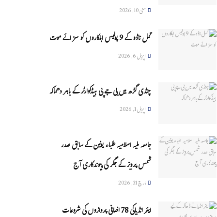
مئی 10, 2026
تمل ناڈو کے 9 پولیس اہلکاروں کو سزائے موت
اپریل 6, 2026
چنڈی گڑھ میں بی جے پی ہیڈکوارٹر کے باہر دھماکہ
اپریل 1, 2026
جامعہ ملیہ اسلامیہ طلباء یونین کے سابق صدر
شمس پرویز کے جگر کی پیوندکاری آج
مارچ 31, 2026
ایئر انڈیاکی 78 اضافی پروازوں کی شروعات