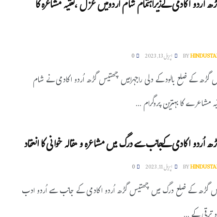
 اُردو اکادمی کےزیراہتمام شام اُردومیں غزل ،نعتیہ مشاعرہ کا
HINDUSTA
BY
اپریل 13, 2023
0
س گڑھ کے ضلع بالودکے دلی راجہرامیں چھتیس گڑھ اُردو اکادمی نے شام
عتیہ مشاعرے کا بہترین پروگرام ...
 اُردو اکادمی کےجانب سے درگ میں مشاعرہ و مقالہ خوانی کا انعقاد
HINDUSTA
BY
اپریل 11, 2023
0
 گڑھ کے ضلع درگ میں چھتیس گڑھ اُردو اکادمی کے جانب سے اُردو ادب
 ترقی کے ...