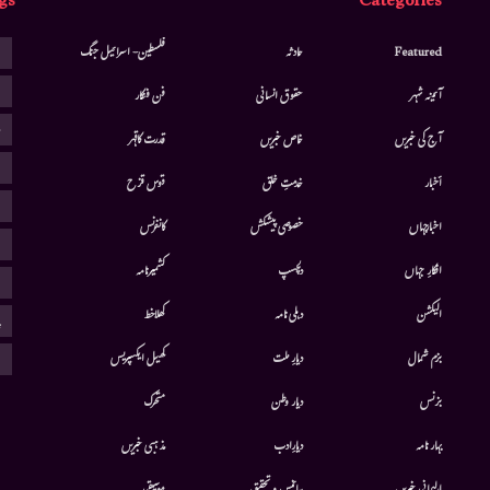
gs
Categories
ا
Featured
حادثہ
فلسطین- اسرائیل جنگ
ا
آئینہ شہر
حقوق انسانی
فن فنکار
ب
آج کی خبریں
خاص خبریں
قدرت کاقہر
ج
أخبار
خدمتِ خلق
قوس قزح
ر
اخبارجہاں
خصوصی پیشکش
کانفرنس
ف
افکارِ جہاں
دلچسپ
کشمیرنامہ
م
الیکشن
دہلی نامہ
کھلاخط
پ
ہ
بزم شمال
دیارِ ملت
کھیل ایکسپریس
بزنس
دیار وطن
متحرك
بہار نامہ
دیارِادب
مذہبی خبریں