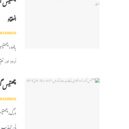
چھتیس گڑھ
انعقاد
N EXPRESS
بالود:چھتی
اُردو اور ن
چھتیس گڑھ
N EXPRESS
درگ:چھتیس
کی تہذیب و