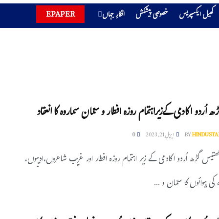
کھیل ایکسپریس
خصوصی پیشکش
افکارِ جہاں
EPAPER
اُردو اکادمی کےزیراہتمام روزہ افطار و سمّان سماروہ کا انعقاد
HINDUSTA
BY
اپریل 21, 2023
0
ھتیس گڑھ اُردو اکادمی کے زیر اہتمام روزہ افطار اور غریب شاعروں،ادیبوں،
 کی بیوائوں کا سمّان و ...