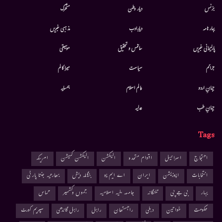
بزنس
دیار وطن
متحرك
بہار نامہ
دیارِادب
مذہبی خبریں
پارلیمانی خبریں
سائنس و تحقیق
موسيقى
جرائم
سیاست
میرا کالم
جہانِ اردو
عالم اسلام
ہمسایہ
جہانِ طب
عدلیہ
Tags
احتجاج
اسرائیل
اقوام متحدہ
الیکشن
الیکشن کمیشن
امریکہ
انتخابات
اپوزیشن
ایران
اے ایم یو
بنگلہ دیش
بھارتیہ جنتا پارٹی
بہار
بی جے پی
تلنگانہ
جامعہ ملیہ اسلامیہ
جموں وکشمیر
حماس
حکومت
خواتین
دہلی
راجستھان
راہل
راہل گاندھی
سپریم کورٹ