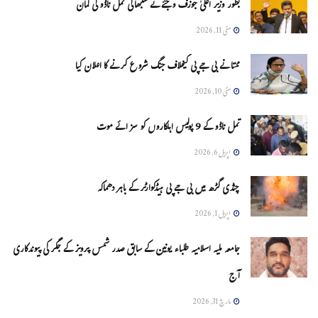
بطور وزیر اعلیٰ جوزف وجئے نے سنبھالی تمل ناڈو کی کمان
مئی 11, 2026
ممتا نے بی جے پی کیخلاف جنگ شروع کرنے کا اعلان کیا
مئی 10, 2026
تمل ناڈو کے 9 پولیس اہلکاروں کو سزائے موت
اپریل 6, 2026
چنڈی گڑھ میں بی جے پی ہیڈکوارٹر کے باہر دھماکہ
اپریل 1, 2026
جامعہ ملیہ اسلامیہ طلباء یونین کے سابق صدر شمس پرویز کے جگر کی پیوندکاری
آج
مارچ 31, 2026