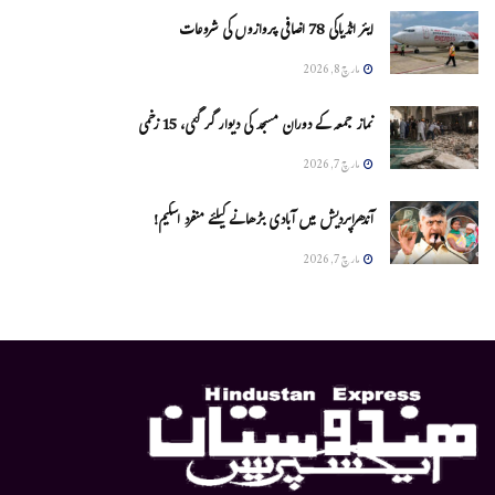
ایئر انڈیاکی 78 اضافی پروازوں کی شروعات
مارچ 8, 2026
نماز جمعہ کے دوران مسجد کی دیوار گر گئی، 15 زخمی
مارچ 7, 2026
آندھراپردیش میں آبادی بڑھانے کیلئے منفرد اسکیم!
مارچ 7, 2026