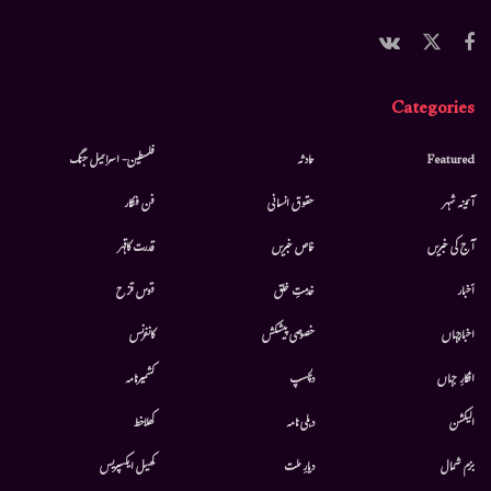
Categories
Featured
حادثہ
فلسطین- اسرائیل جنگ
آئینہ شہر
حقوق انسانی
فن فنکار
آج کی خبریں
خاص خبریں
قدرت کاقہر
أخبار
خدمتِ خلق
قوس قزح
اخبارجہاں
خصوصی پیشکش
کانفرنس
افکارِ جہاں
دلچسپ
کشمیرنامہ
الیکشن
دہلی نامہ
کھلاخط
بزم شمال
دیارِ ملت
کھیل ایکسپریس