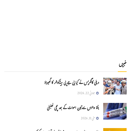
خبریں
دہلی کانگریس نے کیا بی جے پی ہیڈکواٹر کا گھیراؤ
جولائی 22, 2026
ہنتا وائرس سےتین اموات کے بعد مچی کھلبلی
مئی 11, 2026