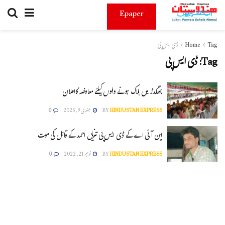
Epaper
Tag
Home
ڈی ایس پی
Tag:
ڈی ایس پی
بھگدڑ میں ہلاک ہونے والوں کیلئے معاوضہ کااعلان
HINDUSTAN EXPRESS
BY
جنوری 9, 2025
0
این آئی اے کے ڈی ایس پی تنزیل احمد کے قاتل کی موت
HINDUSTAN EXPRESS
BY
نومبر 21, 2022
0