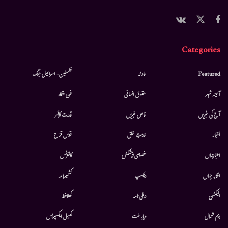
Categories
Featured
حادثہ
فلسطین- اسرائیل جنگ
آئینہ شہر
حقوق انسانی
فن فنکار
آج کی خبریں
خاص خبریں
قدرت کاقہر
أخبار
خدمتِ خلق
قوس قزح
اخبارجہاں
خصوصی پیشکش
کانفرنس
افکارِ جہاں
دلچسپ
کشمیرنامہ
الیکشن
دہلی نامہ
کھلاخط
بزم شمال
دیارِ ملت
کھیل ایکسپریس