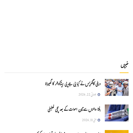
خبریں
دہلی کانگریس نے کیا بی جے پی ہیڈکواٹر کا گھیراؤ
جولائی 22, 2026
ہنتا وائرس سےتین اموات کے بعد مچی کھلبلی
مئی 11, 2026