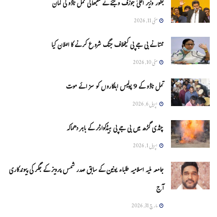
بطور وزیر اعلیٰ جوزف وجئے نے سنبھالی تمل ناڈو کی کمان
مئی 11, 2026
ممتا نے بی جے پی کیخلاف جنگ شروع کرنے کا اعلان کیا
مئی 10, 2026
تمل ناڈو کے 9 پولیس اہلکاروں کو سزائے موت
اپریل 6, 2026
چنڈی گڑھ میں بی جے پی ہیڈکوارٹر کے باہر دھماکہ
اپریل 1, 2026
جامعہ ملیہ اسلامیہ طلباء یونین کے سابق صدر شمس پرویز کے جگر کی پیوندکاری
آج
مارچ 31, 2026