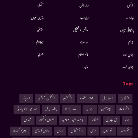
بزنس
دیار وطن
متحرك
بہار نامہ
دیارِادب
مذہبی خبریں
پارلیمانی خبریں
سائنس و تحقیق
موسيقى
جرائم
سیاست
میرا کالم
جہانِ اردو
عالم اسلام
ہمسایہ
جہانِ طب
عدلیہ
Tags
احتجاج
اسرائیل
اقوام متحدہ
الیکشن
الیکشن کمیشن
امریکہ
انتخابات
اپوزیشن
ایران
اے ایم یو
بنگلہ دیش
بھارتیہ جنتا پارٹی
بہار
بی جے پی
تلنگانہ
جامعہ ملیہ اسلامیہ
جموں وکشمیر
حماس
حکومت
خواتین
دہلی
راجستھان
راہل
راہل گاندھی
سپریم کورٹ