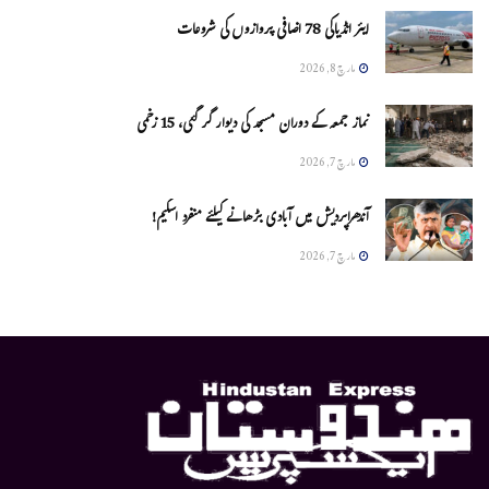
ایئر انڈیاکی 78 اضافی پروازوں کی شروعات
مارچ 8, 2026
نماز جمعہ کے دوران مسجد کی دیوار گر گئی، 15 زخمی
مارچ 7, 2026
آندھراپردیش میں آبادی بڑھانے کیلئے منفرد اسکیم!
مارچ 7, 2026