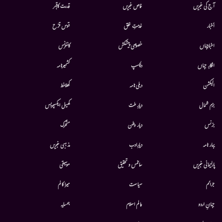
آج کی خبریں
خاص خبریں
قدرت کاقہر
أخبار
خدمتِ خلق
قوس قزح
اخبارجہاں
خصوصی پیشکش
کانفرنس
افکارِ جہاں
دلچسپ
کشمیرنامہ
الیکشن
دہلی نامہ
کھلاخط
بزم شمال
دیارِ ملت
کھیل ایکسپریس
بزنس
دیار وطن
متحرك
بہار نامہ
دیارِادب
مذہبی خبریں
پارلیمانی خبریں
سائنس و تحقیق
موسيقى
جرائم
سیاست
میرا کالم
جہانِ اردو
عالم اسلام
ہمسایہ