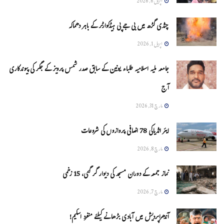
اپریل 6, 2026
چنڈی گڑھ میں بی جے پی ہیڈکوارٹر کے باہر دھماکہ
اپریل 1, 2026
جامعہ ملیہ اسلامیہ طلباء یونین کے سابق صدر شمس پرویز کے جگر کی پیوندکاری
آج
مارچ 31, 2026
ایئر انڈیاکی 78 اضافی پروازوں کی شروعات
مارچ 8, 2026
نماز جمعہ کے دوران مسجد کی دیوار گر گئی، 15 زخمی
مارچ 7, 2026
آندھراپردیش میں آبادی بڑھانے کیلئے منفرد اسکیم!