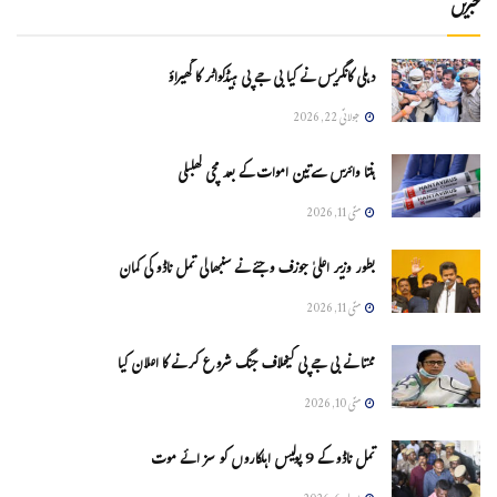
خبریں
دہلی کانگریس نے کیا بی جے پی ہیڈکواٹر کا گھیراؤ
جولائی 22, 2026
ہنتا وائرس سےتین اموات کے بعد مچی کھلبلی
مئی 11, 2026
بطور وزیر اعلیٰ جوزف وجئے نے سنبھالی تمل ناڈو کی کمان
مئی 11, 2026
ممتا نے بی جے پی کیخلاف جنگ شروع کرنے کا اعلان کیا
مئی 10, 2026
تمل ناڈو کے 9 پولیس اہلکاروں کو سزائے موت