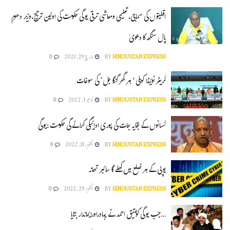
اقلیتوں کی سماجی، تعلیمی ومعاشی ترقی یوگی حکومت کی اولین ترجیح،وزیر دھرم
پال سنگھ کا دعویٰ
HINDUSTAN EXPRESS
BY
مارچ 29, 2023
0
گریٹر نوئیڈا کوملی ‘ ہر گھر گنگا جل’ کی سوغات
HINDUSTAN EXPRESS
BY
نومبر 1, 2022
0
کسانوں کے بقایہ جات کی پوری ادائیگی کرائے گی حکومت :یوگی
HINDUSTAN EXPRESS
BY
اکتوبر 31, 2022
0
یوپی کے ہر ضلع میں کھلے گا سائبر تھانہ
HINDUSTAN EXPRESS
BY
اکتوبر 29, 2022
0
…جب یوگی کوعتیق احمد نے بہادراورایماندار بتایا