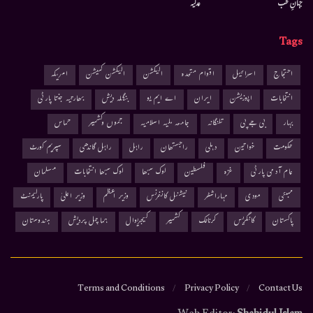
جہانِ طب
عدلیہ
Tags
احتجاج
اسرائیل
اقوام متحدہ
الیکشن
الیکشن کمیشن
امریکہ
انتخابات
اپوزیشن
ایران
اے ایم یو
بنگلہ دیش
بھارتیہ جنتا پارٹی
بہار
بی جے پی
تلنگانہ
جامعہ ملیہ اسلامیہ
جموں وکشمیر
حماس
حکومت
خواتین
دہلی
راجستھان
راہل
راہل گاندھی
سپریم کورٹ
عام آدمی پارٹی
غزہ
فلسطین
لوک سبھا
لوک سبھا انتخابات
مسلمان
ممبئی
مودی
مہاراشٹر
نیشنل کانفرنس
وزیر اعظم
وزیر اعلیٰ
پارلیمنٹ
پاکستان
کانگریس
کرناٹک
کشمیر
کیجریوال
ہماچل پردیش
ہندوستان
Terms and Conditions
Privacy Policy
Contact Us