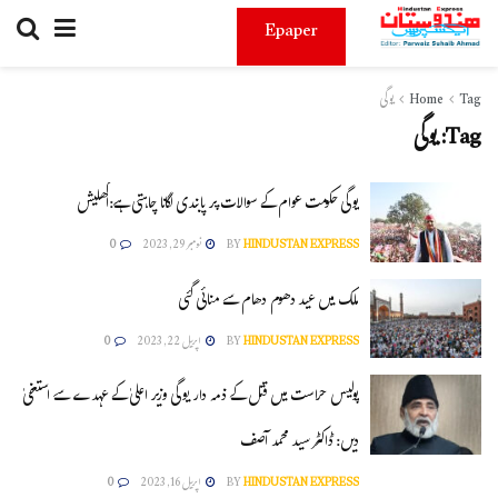
Epaper
Tag
Home
یوگی
Tag:
یوگی
یوگی حکومت عوام کے سوالات پر پابندی لگانا چاہتی ہے:اکھلیش
HINDUSTAN EXPRESS
BY
نومبر 29, 2023
0
ملک میں عید دھوم دھام سے منائی گئی
HINDUSTAN EXPRESS
BY
اپریل 22, 2023
0
پولیس حراست میں قتل کے ذمہ دار یوگی وزیر اعلیٰ کے عہدے سے استعفیٰ
دیں: ڈاکٹر سید محمد آصف
HINDUSTAN EXPRESS
BY
اپریل 16, 2023
0