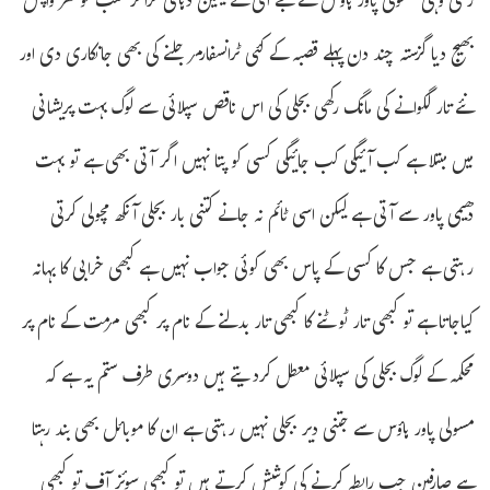
رکھی وہی مسولی پاور ہاؤس کے جے ای نے یقین دہانی کراکر سب کو گھر واپس
بھیج دیا گزستہ چند دن پہلے قصبہ کے کئی ٹرانسفارمر جلنے کی بھی جانکاری دی اور
نئے تار لگوانے کی مانگ رکھی بجلی کی اس ناقص سپلائی سے لوگ بہت پریشانی
میں مبتلا ہے کب آئیگی کب جائیگی کسی کو پتا نہیں اگر آتی بھی ہے تو بہت
دھیمی پاور سے آتی ہے لیکن اسی ٹائم نہ جانے کتنی بار بجلی آنکھ مچولی کرتی
رہتی ہے جس کا کسی کے پاس بھی کوئی جواب نہیں ہے کبھی خرابی کا بہانہ
کیاجاتا ہے تو کبھی تار ٹوٹنے کا کبھی تار بدلنے کے نام پر کبھی مرمت کے نام پر
محکمہ کے لوگ بجلی کی سپلائی معطل کردیتے ہیں دوسری طرف ستم یہ ہے کہ
مسولی پاور ہاؤس سے جتنی دیر بجلی نہیں رہتی ہے ان کا موبائل بھی بند رہتا
ہے صارفین جب رابطہ کرنے کی کوشش کرتے ہیں تو کبھی سوئز آف تو کبھی