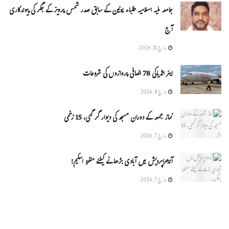
جامعہ ملیہ اسلامیہ طلباء یونین کے سابق صدر شمس پرویز کے جگر کی پیوندکاری
آج
مارچ 31, 2026
ایئر انڈیاکی 78 اضافی پروازوں کی شروعات
مارچ 8, 2026
نماز جمعہ کے دوران مسجد کی دیوار گر گئی، 15 زخمی
مارچ 7, 2026
آندھراپردیش میں آبادی بڑھانے کیلئے منفرد اسکیم!
مارچ 7, 2026