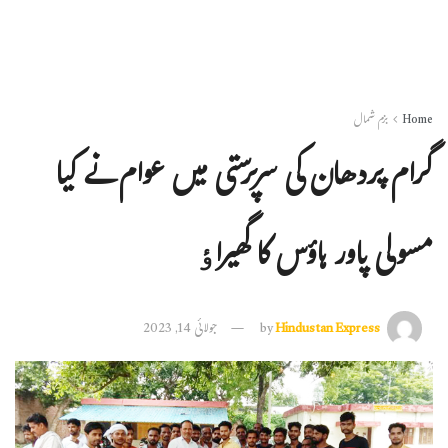
Home
بزم شمال
گرام پردھان کی سرپرستی میں عوام نے کیا
مسولی پاور ہاؤس کا گھیراٶ
Hindustan Express
by
جولائی 14, 2023