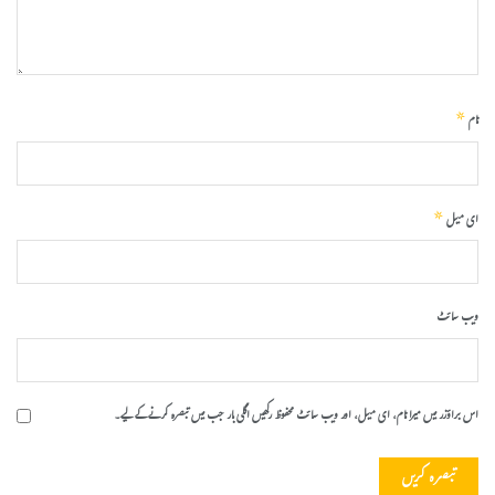
*
نام
*
ای میل
ویب‌ سائٹ
اس براؤزر میں میرا نام، ای میل، اور ویب سائٹ محفوظ رکھیں اگلی بار جب میں تبصرہ کرنے کےلیے۔