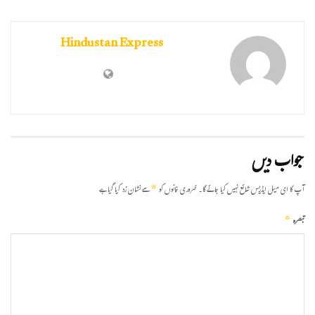
Hindustan Express
جواب دیں
*
آپ کا ای میل ایڈریس شائع نہیں کیا جائے گا۔
ضروری خانوں کو
سے نشان زد کیا گیا ہے
*
تبصرہ