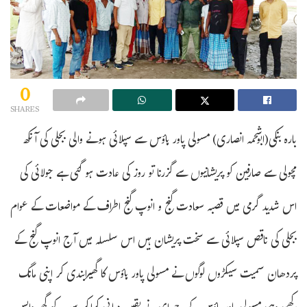
0
SHARES
بارہ بنکی(ابوشحمہ انصاری) مسولی پاور ہاؤس سے سپلائی ہونے والی بجلی کی آنکھ
مچولی سے صارفین کو پریشانیوں سے گزرنا تو روز کی عادت ہو گئی ہے جولائی کی
اس شدید گرمی میں قصبہ سعادت گنج و انوپ گنج اطراف کے مواضعات کے عوام
بجلی کی ناقص سپلائی سے سخت پریشان ہیں اس سلسلہ میں آج انوپ گنج کے
پردھان سمیت سیکڑوں لوگوں نے مسولی پاور ہاؤس کا گھیرابندی کر اپنی مانگ