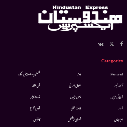
Categories
Featured
حادثہ
فلسطین- اسرائیل جنگ
آئینہ شہر
حقوق انسانی
فن فنکار
آج کی خبریں
خاص خبریں
قدرت کاقہر
أخبار
خدمتِ خلق
قوس قزح
اخبارجہاں
خصوصی پیشکش
کانفرنس