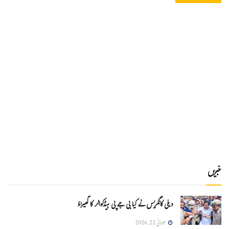
خبریں
دہلی کانگریس نے کیا بی جے پی ہیڈکواٹر کا گھیراؤ
جولائی 22, 2026