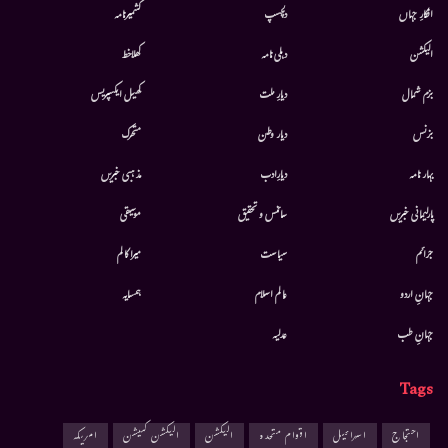
افکارِ جہاں
دلچسپ
کشمیرنامہ
الیکشن
دہلی نامہ
کھلاخط
بزم شمال
دیارِ ملت
کھیل ایکسپریس
بزنس
دیار وطن
متحرك
بہار نامہ
دیارِادب
مذہبی خبریں
پارلیمانی خبریں
سائنس و تحقیق
موسيقى
جرائم
سیاست
میرا کالم
جہانِ اردو
عالم اسلام
ہمسایہ
جہانِ طب
عدلیہ
Tags
احتجاج
اسرائیل
اقوام متحدہ
الیکشن
الیکشن کمیشن
امریکہ