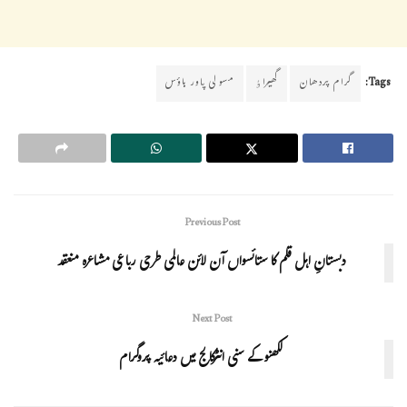
Tags:
گرام پردھان
گھیراٶ
مسولی پاور ہاؤس
Previous Post
دبستانِ اہل قلم کا ستائسواں آن لائن عالمی طرحی رباعی مشاعرہ منعقد
Next Post
لکھنو کے سنی انٹرکالج میں دعائیہ پروگرام