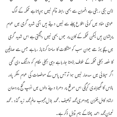
لائن بجی رہتی ہے افسران سے بھی رابطہ قائم نہیں ہوپاتا ہے محکمہ کے لوگ
عوامی مفاد میں کوئی اطلاع پہلے سے نہیں دیتے ہیں اتنی شدید گرمی میں عوام
پریشان ہیں لیکن محکمہ کے کان پر جوں بھی نہیں رینگتی ہے اس شدید گرمی
میں بچے بوڑھے جوان سب کو مشکلات کا سامنا کرنا پڑ رہا ہے جس سے صارفین
کا غصہ بجلی محکمہ کے خلاف بڑھتا جارہا ہے وہی بجلی حکام کو وارننگ دی گئی
اگر سپلائی میں سدھار نہیں ہوا تو آس پاس کے مواضعات کی عوام ملکر پاور
ہاؤس کا گھیرابندی کریگی اس موقع پر دھرنا دینے والوں میں انوپ گنج پردھان
ارشاد کامل،غفران چودھری،محمد توصیف ،محمد بلال،محبوب عالم،محمد زید گڈو ،محمد
نعمان،محمد احمد چننا کے نام قابل ذکر ہے۔