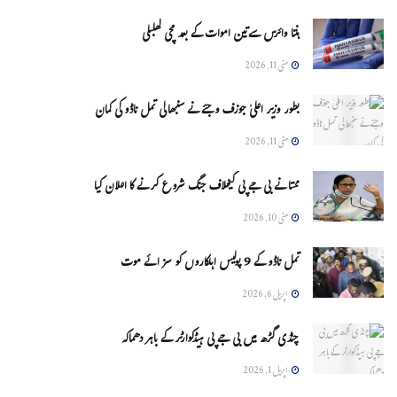
ہنتا وائرس سےتین اموات کے بعد مچی کھلبلی
مئی 11, 2026
بطور وزیر اعلیٰ جوزف وجئے نے سنبھالی تمل ناڈو کی کمان
مئی 11, 2026
ممتا نے بی جے پی کیخلاف جنگ شروع کرنے کا اعلان کیا
مئی 10, 2026
تمل ناڈو کے 9 پولیس اہلکاروں کو سزائے موت
اپریل 6, 2026
چنڈی گڑھ میں بی جے پی ہیڈکوارٹر کے باہر دھماکہ
اپریل 1, 2026