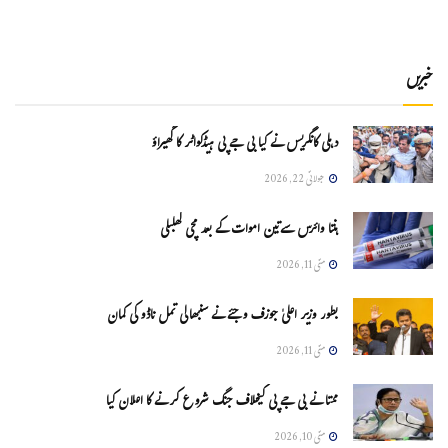
خبریں
دہلی کانگریس نے کیا بی جے پی ہیڈکواٹر کا گھیراؤ
جولائی 22, 2026
ہنتا وائرس سےتین اموات کے بعد مچی کھلبلی
مئی 11, 2026
بطور وزیر اعلیٰ جوزف وجئے نے سنبھالی تمل ناڈو کی کمان
مئی 11, 2026
ممتا نے بی جے پی کیخلاف جنگ شروع کرنے کا اعلان کیا
مئی 10, 2026