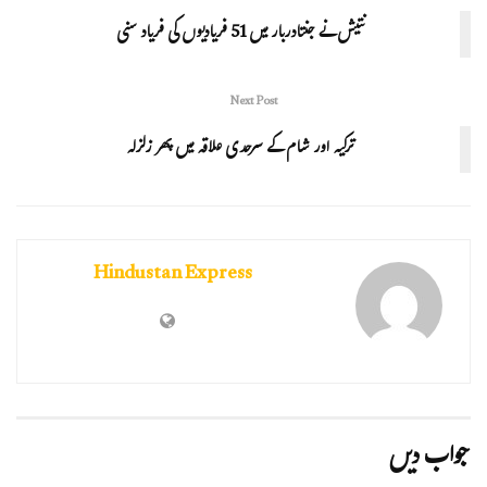
نتیش نے جنتادربار میں 51 فریادیوں کی فریاد سنی
Next Post
ترکیہ اور شام کے سرحدی علاقہ میں پھر زلزلہ
Hindustan Express
جواب دیں