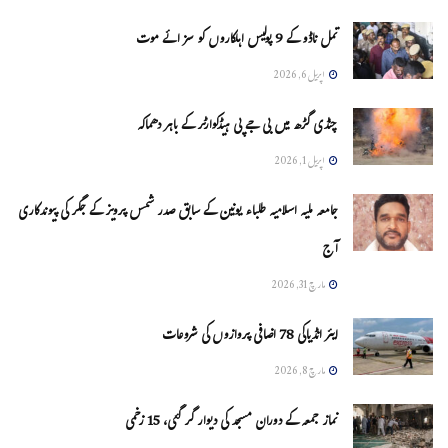
تمل ناڈو کے 9 پولیس اہلکاروں کو سزائے موت
اپریل 6, 2026
چنڈی گڑھ میں بی جے پی ہیڈکوارٹر کے باہر دھماکہ
اپریل 1, 2026
جامعہ ملیہ اسلامیہ طلباء یونین کے سابق صدر شمس پرویز کے جگر کی پیوندکاری
آج
مارچ 31, 2026
ایئر انڈیاکی 78 اضافی پروازوں کی شروعات
مارچ 8, 2026
نماز جمعہ کے دوران مسجد کی دیوار گر گئی، 15 زخمی