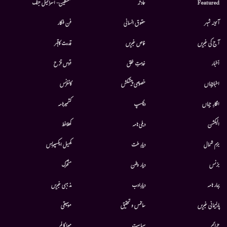
Featured
حادثہ
فلسطین- اسرائیل جنگ
آئینہ شہر
حقوق انسانی
فن فنکار
آج کی خبریں
خاص خبریں
قدرت کاقہر
أخبار
خدمتِ خلق
قوس قزح
اخبارجہاں
خصوصی پیشکش
کانفرنس
افکارِ جہاں
دلچسپ
کشمیرنامہ
الیکشن
دہلی نامہ
کھلاخط
بزم شمال
دیارِ ملت
کھیل ایکسپریس
بزنس
دیار وطن
متحرك
بہار نامہ
دیارِادب
مذہبی خبریں
پارلیمانی خبریں
سائنس و تحقیق
موسيقى
جرائم
سیاست
میرا کالم