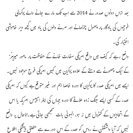
بعد ازاں دونوں صدور نے 2014 سے اب تک مارے جانے والے یوکرینی
فوجیوں کی یادگار پر پھول چڑھائے اور مرنے والوں کی یاد میں کچھ دیر خاموشی
اختیار کی۔
واضح رہے کہ کیف میں واقع امریکی سفارت خانے کے حفاظت پر مامور میرینز
کے ایک چھوٹے سے دستے کے علاوہ یوکرین میں کہیں امریکی فوج موجود نہیں۔
ایسے میں امریکی صدر کا یوکرین کا دورہ خاصا اہم اور غیر متوقع ہے کیوں کہ امریکی
صدر کے کسی ایسے جنگ زدہ علاقے کا دورہ جہاں کی ایئر اسپیس امریکہ یا اس
کے اتحادیوں کے کنٹرول میں نہ ہو، انہونی بات سمجھی جاتی ہے۔تاحال یہ واضح
نہیں کہ آیا واشنگٹن نے روس کو صدر کے اس دورے سے متعلق پیشگی اطلاع