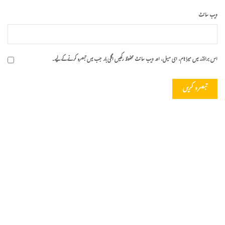
ویب‌ سائٹ
اس براؤزر میں میرا نام، ای میل، اور ویب سائٹ محفوظ رکھیں اگلی بار جب میں تبصرہ کرنے کےلیے۔