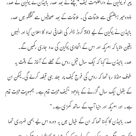
پیر کو یوکرین کے دارالحکومت کیف پہنچنے کے بعد صدر بائیڈن نے یوکرین کے صدر
ولودومیر زیلنسکی سے ملاقات کی۔ ملاقات کے بعد صحافیوں سے گفتگو میں صدر
بائیڈن نے یوکرین کے لیے 50 کروڑ ڈالر کی اضافی امداد کا اعلان کیا اور انہیں
یقین دلایا کہ امریکہ اور اس کے اتحادی یوکرین کی مدد جاری رکھیں گے۔
صدر بائیڈن نے کہا کہ ایک سال قبل روس کے حملے کے آغاز کے وقت یہ
خوف منڈلا رہا تھا کہ روس کی فوج کیف پر جلد ہی قبضہ کرلے گی۔لیکن ان
کے بقول ایک سال گزرنے کے باوجود "کیف ثابت قدم ہے۔ جمہوریت ثابت قدم
ہے۔ اور امریکہ اور دنیا آپ کے ساتھ کھڑی ہے۔”
صدر بائیڈن کا کہنا تھا کہ ان کے خیال میں یہ دورہ اس لیے بھی ضروری تھا