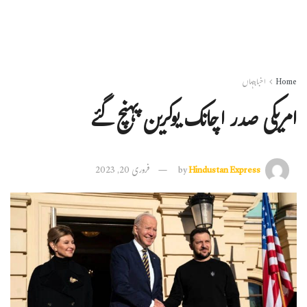
Home
اخبارجہاں
امریکی صدر اچانک یوکرین پہنچ گئے
Hindustan Express
by
فروری 20, 2023