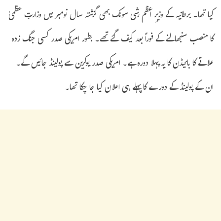
کیا تھا۔ برطانیہ کے وزیرِ اعظم رشی سونک بھی گزشتہ سال نومبر میں وزارتِ عظمیٰ
کا منصب سنبھالنے کے فوراً بعد کیف گئے تھے۔ بطور امریکی صدر کسی جنگ زدہ
علاقے کا بائیڈن کا یہ پہلا دورہ ہے۔ امریکی صدر یوکرین سے پولینڈ جائیں گے۔
ان کے پولینڈ کے دورے کا پہلے ہی اعلان کیا جا چکا تھا۔