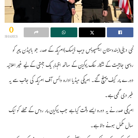
0
SHARES
نئی دہلی(ہندوستان ایکسپریس ویب ڈیسک)امریکہ کے صدر جو بائیڈن پیر کو
روسی جارحیت کے شکار ملک یوکرین کے ساتھ اظہارِ یک جہتی کے لیے غیر اعلانیہ
دورے پر کیف پہنچ گئے۔ امریکی میڈیا ادارہ وائس آف امریکہ کی جانب سے یہ
خبر دی گئی ہے۔
امریکی صدر نے یہ دورہ ایسے وقت کیا ہے جب یوکرین پر روس کے حملے کو ایک
سال مکمل ہونے والا ہے۔