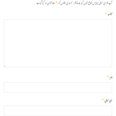
*
آپ کا ای میل ایڈریس شائع نہیں کیا جائے گا۔
ضروری خانوں کو
سے نشان زد کیا گیا ہے
*
تبصرہ
*
نام
*
ای میل