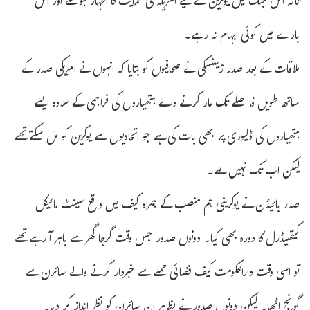
تاکہ اس جنگ میں یوکرین کے لیے امریکہ کی حمایت کا اظہار ہوسکے اور اس
بارے میں کوئی ابہام نہ رہے۔
ملاقات کے بعد صدر زیلنسکی نے صحافیوں کو بتایا کہ انہوں نے امریکی صدر کے
ساتھ طویل فاصلے تک مار کرنے والے ہتھیاروں کی فراہمی کے علاوہ ایسے
ہتھیاروں کی ڈلیوری پر بھی بات کی ہے جو اتحادیوں سے یوکرین کو مل سکتے تھے
لیکن اب تک نہیں ملے۔
صدر بائیڈن نے یوکرینی ہم منصب کے ہمراہ کیف میں واقع سینٹ مائیکل
کیتھیڈرل کا دورہ بھی کیا۔ دونوں صدور جس وقت گرجا گھر سے باہر آ رہے تھے
تو اسی وقت دارالحکومت کیف فضائی حملے سے خبردار کرنے والے سائرن سے
گونج اٹھا۔ لیکن دونوں صدور نے بظاہر ان سائرن کو نظر انداز کر دیا۔