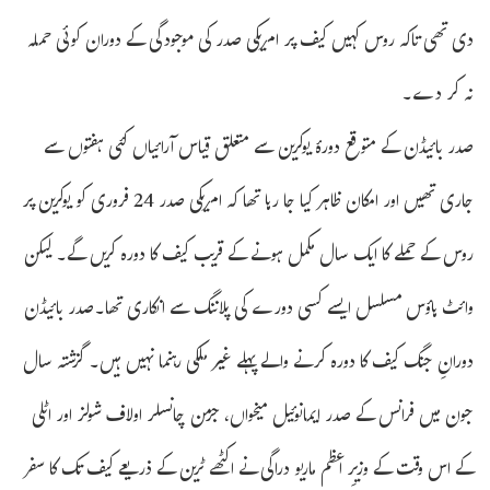
دی تھی تاکہ روس کہیں کیف پر امریکی صدر کی موجودگی کے دوران کوئی حملہ
نہ کر دے۔
صدر بائیڈن کے متوقع دورۂ یوکرین سے متعلق قیاس آرائیاں کئی ہفتوں سے
جاری تھیں اور امکان ظاہر کیا جا رہا تھا کہ امریکی صدر 24 فروری کو یوکرین پر
روس کے حملے کا ایک سال مکمل ہونے کے قریب کیف کا دورہ کریں گے۔ لیکن
وائٹ ہاؤس مسلسل ایسے کسی دورے کی پلاننگ سے انکاری تھا۔صدر بائیڈن
دورانِ جنگ کیف کا دورہ کرنے والے پہلے غیر ملکی رہنما نہیں ہیں۔ گزشتہ سال
جون میں فرانس کے صدر ایمانوئیل میخواں، جرمن چانسلر اولاف شولز اور اٹلی
کے اس وقت کے وزیرِ اعظم ماریو دراگی نے اکٹھے ٹرین کے ذریعے کیف تک کا سفر