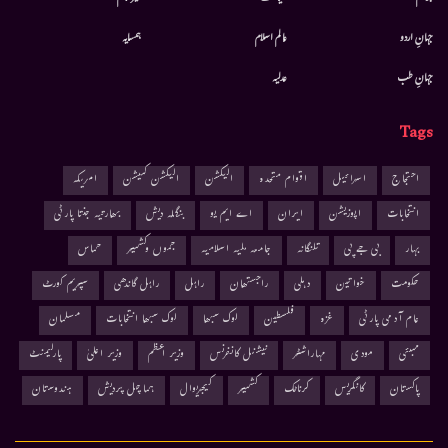
جہانِ اردو
عالم اسلام
ہمسایہ
جہانِ طب
عدلیہ
Tags
احتجاج
اسرائیل
اقوام متحدہ
الیکشن
الیکشن کمیشن
امریکہ
انتخابات
اپوزیشن
ایران
اے ایم یو
بنگلہ دیش
بھارتیہ جنتا پارٹی
بہار
بی جے پی
تلنگانہ
جامعہ ملیہ اسلامیہ
جموں وکشمیر
حماس
حکومت
خواتین
دہلی
راجستھان
راہل
راہل گاندھی
سپریم کورٹ
عام آدمی پارٹی
غزہ
فلسطین
لوک سبھا
لوک سبھا انتخابات
مسلمان
ممبئی
مودی
مہاراشٹر
نیشنل کانفرنس
وزیر اعظم
وزیر اعلیٰ
پارلیمنٹ
پاکستان
کانگریس
کرناٹک
کشمیر
کیجریوال
ہماچل پردیش
ہندوستان