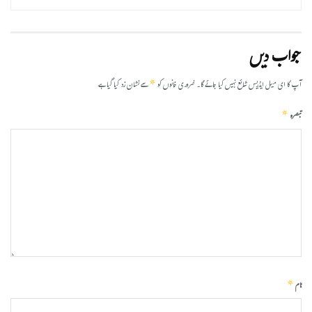
جواب دیں
*
آپ کا ای میل ایڈریس شائع نہیں کیا جائے گا۔
ضروری خانوں کو
سے نشان زد کیا گیا ہے
*
تبصرہ
*
نام