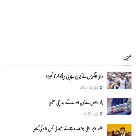
خبریں
دہلی کانگریس نے کیا بی جے پی ہیڈکواٹر کا گھیراؤ
جولائی 22, 2026
ہنتا وائرس سےتین اموات کے بعد مچی کھلبلی
مئی 11, 2026
بطور وزیر اعلیٰ جوزف وجئے نے سنبھالی تمل ناڈو کی کمان