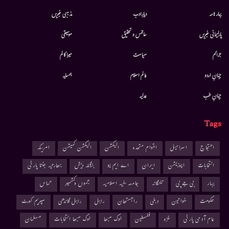
بہار نامہ
دیارِادب
مذہبی خبریں
پارلیمانی خبریں
سائنس و تحقیق
موسيقى
جرائم
سیاست
میرا کالم
جہانِ اردو
عالم اسلام
ہمسایہ
جہانِ طب
عدلیہ
Tags
احتجاج
اسرائیل
اقوام متحدہ
الیکشن
الیکشن کمیشن
امریکہ
انتخابات
اپوزیشن
ایران
اے ایم یو
بنگلہ دیش
بھارتیہ جنتا پارٹی
بہار
بی جے پی
تلنگانہ
جامعہ ملیہ اسلامیہ
جموں وکشمیر
حماس
حکومت
خواتین
دہلی
راجستھان
راہل
راہل گاندھی
سپریم کورٹ
عام آدمی پارٹی
غزہ
فلسطین
لوک سبھا
لوک سبھا انتخابات
مسلمان