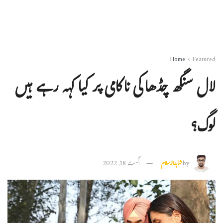
Home
Featured
لال سنگھ چڈھا کی ناکامی پر کیا کہہ رہے ہیں
لوگ؟
by
شاہدالاسلام
اگست 18, 2022