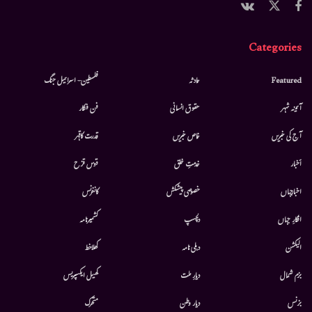
Categories
Featured
حادثہ
فلسطین- اسرائیل جنگ
آئینہ شہر
حقوق انسانی
فن فنکار
آج کی خبریں
خاص خبریں
قدرت کاقہر
أخبار
خدمتِ خلق
قوس قزح
اخبارجہاں
خصوصی پیشکش
کانفرنس
افکارِ جہاں
دلچسپ
کشمیرنامہ
الیکشن
دہلی نامہ
کھلاخط
بزم شمال
دیارِ ملت
کھیل ایکسپریس
بزنس
دیار وطن
متحرك