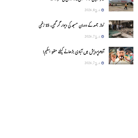
مارچ 8, 2026
نماز جمعہ کے دوران مسجد کی دیوار گر گئی، 15 زخمی
مارچ 7, 2026
آندھراپردیش میں آبادی بڑھانے کیلئے منفرد اسکیم!
مارچ 7, 2026