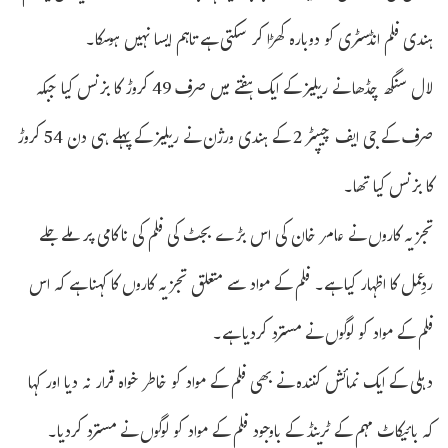
ہندی فلم انڈسٹری کو دوبارہ کھڑا کر سکتی ہے تاہم ایسا نہیں ہوسکا۔
لال سنگھ چڈھا نے ریلیز کے ایک ہفتے میں صرف 49 کروڑ کا بزنس کیا جبکہ
صرف کے جی ایف چیپٹر 2 کے ہندی ورژن نے ریلیز کے پہلے ہی دن 54 کروڑ
کا بزنس کیا تھا۔
تجزیہ کاروں نے عامر خان کی اس بڑے بجٹ کی فلم کی ناکامی پر ملے جلے
ردِعمل کا اظہار کیا ہے۔ فلم کے مواد سے متعلق تجزیہ کاروں کا کہنا ہے کہ اس
فلم کے مواد کو لوگوں نے مسترد کردیا ہے۔
دہلی کے ایک نمائش کنندہ نے بھی فلم کے مواد کو خاطر خواہ قرار نہ دیا اور کہا
کہ بائیکاٹ مہم کے ٹرینڈ کے باوجود فلم کے مواد کو لوگوں نے مسترد کردیا۔