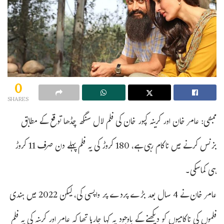
0
SHARES
ممبئی: عامر خان اور کرینہ کپور خان کی فلم لال سنگھ چڈھا توقع کے مطابق
بزنس کرنے میں ناکام رہی ہے، 180 کروڑ کی یہ فلم پہلے دن صرف 11 کروڑ
ہی کماسکی۔
عامر خان نے 4 سال بعد بڑے پردے پر واپسی کی، لیکن 2022 میں ہندی
فلموں کی ناکامیوں کو دیکھنے کے باوجود یہ کہا جارہا تھا کہ عامر اور کرینہ کی یہ فلم