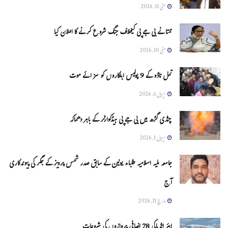
مئی 11, 2026
ممتا نے بی جے پی کیخلاف جنگ شروع کرنے کا اعلان کیا
مئی 10, 2026
تمل ناڈو کے 9 پولیس اہلکاروں کو سزائے موت
اپریل 6, 2026
چنڈی گڑھ میں بی جے پی ہیڈکوارٹر کے باہر دھماکہ
اپریل 1, 2026
جامعہ ملیہ اسلامیہ طلباء یونین کے سابق صدر شمس پرویز کے جگر کی پیوندکاری
آج
مارچ 31, 2026
ایئر انڈیاکی 78 اضافی پروازوں کی شروعات