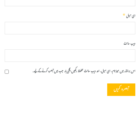
*
ای میل
ویب‌ سائٹ
اس براؤزر میں میرا نام، ای میل، اور ویب سائٹ محفوظ رکھیں اگلی بار جب میں تبصرہ کرنے کےلیے۔