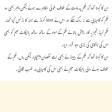
ان کا کہنا تھا کہ فلم پدماوت کے خلاف خونی مظاہرے ہوئے لیکن پھر بھی وہ
فلم کو کامیابی سے نہ روک سکے اور اس نے 100 کروڑ سے زائد کا بزنس کیا تھا۔
فلم ٹریڈ تجزیہ کار رمیش بالا نے فلم کے مواد کے ساتھ ساتھ بائیکاٹ مہم کو بھی
اس کی ناکامی کی بڑی وجہ قرار دیا۔
ان کا کہنا تھا کہ فلم کے ریویوز نے بھی اسے نقصان پہنچایا، لیکن ہاں، فلم کے
خلاف ہونے والی بائیکاٹ مہم نے بھی اس کی کامیابی پر ضرب لگائی۔