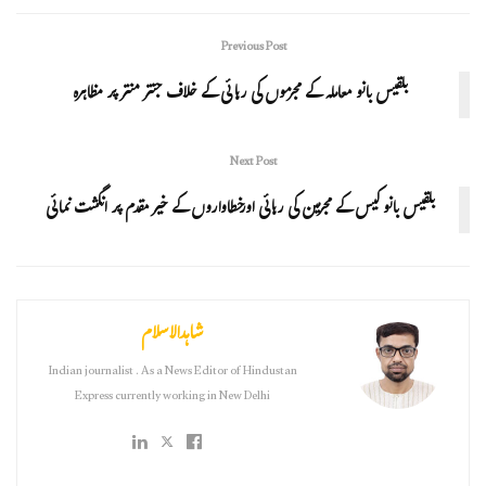
Previous Post
بلقیس بانو معاملہ کے مجرموں کی رہا ئی کے خلاف جنتر منتر پر مظاہرہ
Next Post
بلقیس بانو کیس کے مجرمین کی رہائی اورخطاواروں کے خیر مقدم پر انگشت نمائی
شاہدالاسلام
Indian journalist . As a News Editor of Hindustan
Express currently working in New Delhi