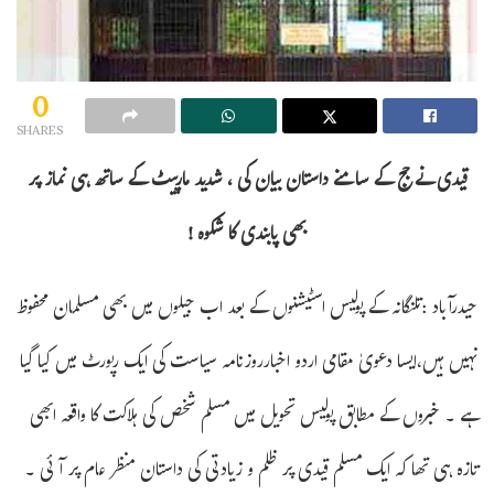
0
SHARES
قیدی نے جج کے سامنے داستان بیان کی ، شدید مارپیٹ کے ساتھ ہی نماز پر
بھی پابندی کا شکوہ !
حیدرآباد :تلنگانہ کے پولیس اسٹیشنوں کے بعد اب جیلوں میں بھی مسلمان محفوظ
نہیں ہیں،ایسا دعویٰ مقامی اردو اخبارروزنامہ سیاست کی ایک رپورٹ میں کیا گیا
ہے ۔ خبروں کے مطابق پولیس تحویل میں مسلم شخص کی ہلاکت کا واقعہ ابھی
تازہ ہی تھا کہ ایک مسلم قیدی پر ظلم و زیادتی کی داستان منظر عام پر آئی ۔