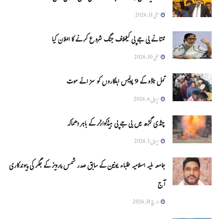
مئی 11, 2026
ممتا نے بی جے پی کیخلاف جنگ شروع کرنے کا اعلان کیا
مئی 10, 2026
تمل ناڈو کے 9 پولیس اہلکاروں کو سزائے موت
اپریل 6, 2026
چنڈی گڑھ میں بی جے پی ہیڈکوارٹر کے باہر دھماکہ
اپریل 1, 2026
جامعہ ملیہ اسلامیہ طلباء یونین کے سابق صدر شمس پرویز کے جگر کی پیوندکاری
آج
مارچ 31, 2026