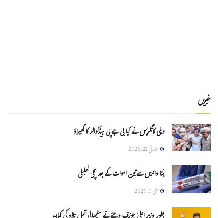
خبریں
دہلی کانگریس نے کیا بی جے پی ہیڈکواٹر کا گھیراؤ
جولائی 22, 2026
ہنتا وائرس سےتین اموات کے بعد مچی کھلبلی
مئی 11, 2026
بطور وزیر اعلیٰ جوزف وجئے نے سنبھالی تمل ناڈو کی کمان