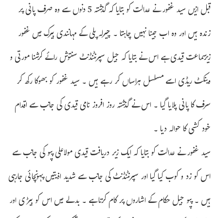
قبل ازیں سید غفور نے عدالت کو بتایا کہ گذشتہ 5 دنوں سے وہ صرف پانی پر
زندہ ہیں اور وہ اب جینا نہیں چاہتا ۔ چیرلہ پلی کے مہانندی بیرک میں غفور
زیرسماعت قیدی ہے اس نے بتایا کہ جیل سپرنٹنڈنٹ سنتوش رائے کرشنا مورتی و
وینکٹ ریڈی اسے مسلسل ہراساں کر رہے ہیں ۔ سید غفور کو بھوکا رکھ کر
سرف کا پانی پلایا گیا ۔ اس نے گذشتہ روز افروز نامی قیدی کی جانب سے اقدام
خود کشی کا حوالہ دیا ۔
سید غفور نے عدالت کو بتایا کہ ایک زیر دریافت قیدی مولاعلی پپو کی جانب سے
اس کو زد و کوب کیا گیا اور سپرنٹنڈنٹ کی جانب سے شدید اذیتیں پہونچائی جارہی
ہیں ۔ پپو جیل حکام کے اشاروں پر کام کرتا ہے ۔ بدلے میں اس کو بیڑی اور