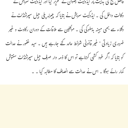
فاضل جج کی ہدایت پر ایڈوکیٹ رضوان نے تحریر کیا اور ایڈوکیٹ سریش نے
وکالت داخل کی ۔ ایڈوکیٹ سریش نے بتایا کہ چیرلہ پلی جیل سپرنٹنڈنٹ نے
وکلاء سے بھی مبینہ بدسلوکی کی ۔ موکلین سے ملاقات کے دوران رکاوٹ و غیر
ضروری زیادتی ‘ غیر قانونی شرائط عائد کئے جارہے ہیں ۔ سید غفور نے عدالت
کو بتایا کہ اگر خود کشی کرتا ہے تو اس کا ذمہ دار صرف جیل سپرنٹنڈنٹ سنتوش
کمار رائے ہوگا ۔ اس نے عدالت سے انصاف کا مطالبہ کیا ۔ ۔