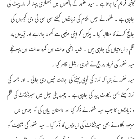
گانجہ فراہم کیا جاتا ہے ۔ سید غفور کے ہاتھوں میں ہتھکڑی پہنا کر مار پیٹ کی
جارہی ہے ۔ غفور نے جیل حکام کی زیادتیوں کیلئے سی سی ٹی وی کیمروں کی
جانچ کرنے کا مطالبہ کیا ۔ بیرکس کو اپنی مرضی سے کھولا جاتا ہے اور قیدیوں پر
ظلم و زیادتیاں کی جارہی ہیں ۔ شدید زخمی حالت میں کمرہ عدالت میں پہونچے
سید غفور کی فریاد پر جج نے فوری ردعمل ظاہر کیا ۔
سید غفور نے بتایا کہ نماز کی ٹوپی پہننے کی اجازت نہیں دی جاتی ۔ اور جمعہ کی
نماز کیلئے بھی رکاوٹ پیدا کی جارہی ہے ۔ چیرلہ پلی جیل میں سپرنٹنڈنٹ کی ظلم
و زیادتیوں کا جب سید غفور نے ذکر کیا اور داستان بیان کی تو اجلاس میں
موجود وکلاء نے بھی سپرنٹنڈنٹ کی زیادتیوں کا ذکر کیا ۔ سید غفور کی شکایت کو