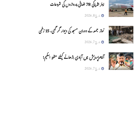
ایئر انڈیاکی 78 اضافی پروازوں کی شروعات
مارچ 8, 2026
نماز جمعہ کے دوران مسجد کی دیوار گر گئی، 15 زخمی
مارچ 7, 2026
آندھراپردیش میں آبادی بڑھانے کیلئے منفرد اسکیم!
مارچ 7, 2026