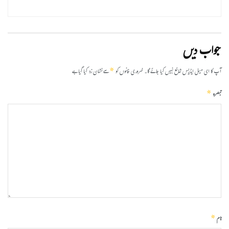
جواب دیں
*
آپ کا ای میل ایڈریس شائع نہیں کیا جائے گا۔
ضروری خانوں کو
سے نشان زد کیا گیا ہے
*
تبصرہ
*
نام