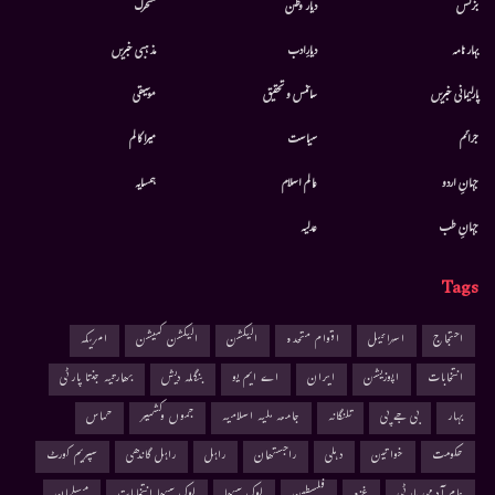
بزنس
دیار وطن
متحرك
بہار نامہ
دیارِادب
مذہبی خبریں
پارلیمانی خبریں
سائنس و تحقیق
موسيقى
جرائم
سیاست
میرا کالم
جہانِ اردو
عالم اسلام
ہمسایہ
جہانِ طب
عدلیہ
Tags
احتجاج
اسرائیل
اقوام متحدہ
الیکشن
الیکشن کمیشن
امریکہ
انتخابات
اپوزیشن
ایران
اے ایم یو
بنگلہ دیش
بھارتیہ جنتا پارٹی
بہار
بی جے پی
تلنگانہ
جامعہ ملیہ اسلامیہ
جموں وکشمیر
حماس
حکومت
خواتین
دہلی
راجستھان
راہل
راہل گاندھی
سپریم کورٹ
عام آدمی پارٹی
غزہ
فلسطین
لوک سبھا
لوک سبھا انتخابات
مسلمان