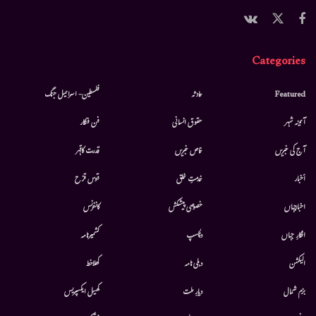
Categories
Featured
حادثہ
فلسطین- اسرائیل جنگ
آئینہ شہر
حقوق انسانی
فن فنکار
آج کی خبریں
خاص خبریں
قدرت کاقہر
أخبار
خدمتِ خلق
قوس قزح
اخبارجہاں
خصوصی پیشکش
کانفرنس
افکارِ جہاں
دلچسپ
کشمیرنامہ
الیکشن
دہلی نامہ
کھلاخط
بزم شمال
دیارِ ملت
کھیل ایکسپریس