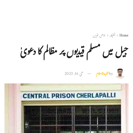
Home
أخبار
خاص خبریں
جیل میں مسلم قیدیوں پر مظالم کا دعویٰ
by
شاہدالاسلام
مئی 16, 2023