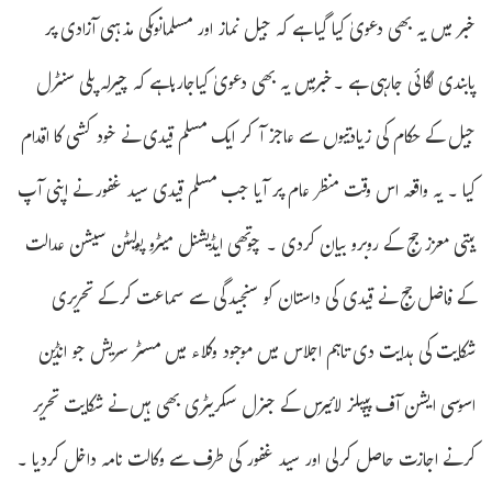
خبر میں یہ بھی دعویٰ کیا گیا ہے کہ جیل نماز اور مسلمانوںکی مذہبی آزادی پر
پابندی لگائی جارہی ہے ۔خبرمیں یہ بھی دعویٰ کیاجارہاہے کہ چیرلہ پلی سنٹرل
جیل کے حکام کی زیادتیوں سے عاجز آکر ایک مسلم قیدی نے خود کشی کا اقدام
کیا ۔ یہ واقعہ اس وقت منظر عام پر آیا جب مسلم قیدی سید غفور نے اپنی آپ
بیتی معزز جج کے روبرو بیان کردی ۔ چوتھی ایڈیشنل میٹرو پولیٹن سیشن عدالت
کے فاضل جج نے قیدی کی داستان کو سنجیدگی سے سماعت کرکے تحریری
شکایت کی ہدایت دی تاہم اجلاس میں موجود وکلاء میں مسٹر سریش جو انڈین
اسوسی ایشن آف پیپلز لائیرس کے جنرل سکریٹری بھی ہیں نے شکایت تحریر
کرنے اجازت حاصل کرلی اور سید غفور کی طرف سے وکالت نامہ داخل کردیا ۔