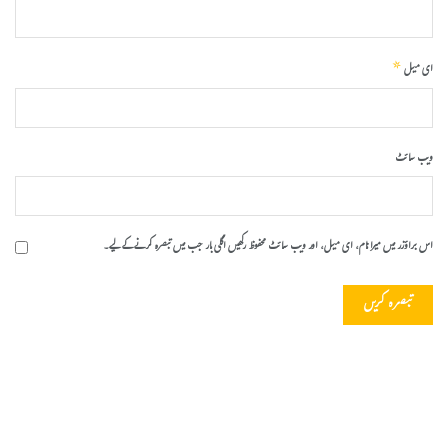
*
ای میل
ویب‌ سائٹ
اس براؤزر میں میرا نام، ای میل، اور ویب سائٹ محفوظ رکھیں اگلی بار جب میں تبصرہ کرنے کےلیے۔