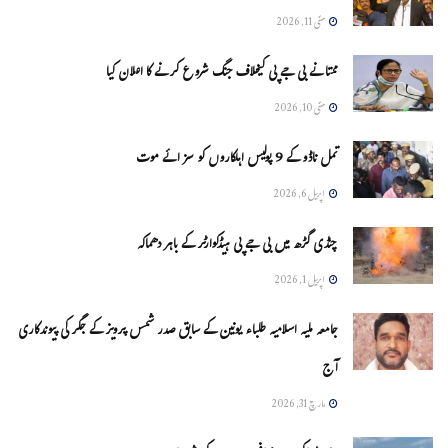
مئی 11, 2026
ممتا نے بی جے پی کیخلاف جنگ شروع کرنے کا اعلان کیا
مئی 10, 2026
تمل ناڈو کے 9 پولیس اہلکاروں کو سزائے موت
اپریل 6, 2026
چنڈی گڑھ میں بی جے پی ہیڈکوارٹر کے باہر دھماکہ
اپریل 1, 2026
جامعہ ملیہ اسلامیہ طلباء یونین کے سابق صدر شمس پرویز کے جگر کی پیوندکاری
آج
مارچ 31, 2026