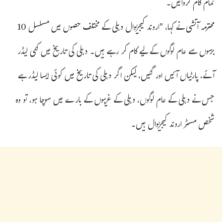
تمام کام کروائیں۔
محترمہ آتشی نے کہا، "اروند کیجریوال دہلی کے مختلف حصوں میں مسلسل 10
برسوں سے عام لوگوں کے لیے کام کر رہے ہیں۔ دہلی کی تاریخ میں کئی لیڈر
آئے، پارٹیاں آئیں اور گئیں، لیکن اگر دہلی کی تاریخ میں کوئی ایسا لیڈر ہے
جس نے دہلی کے عام لوگوں، دہلی کے غریبوں کے بارے میں سوچا ہو، تو وہ
شخص مسٹر اروند کیجریوال ہیں۔