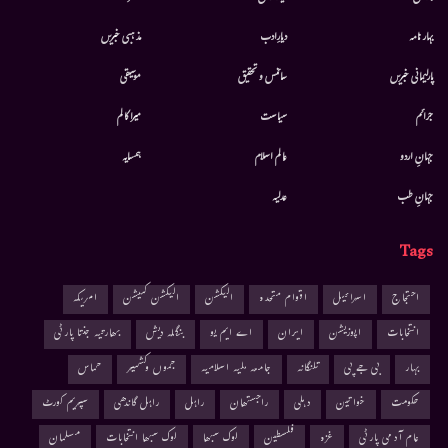
بہار نامہ
دیارِادب
مذہبی خبریں
پارلیمانی خبریں
سائنس و تحقیق
موسيقى
جرائم
سیاست
میرا کالم
جہانِ اردو
عالم اسلام
ہمسایہ
جہانِ طب
عدلیہ
Tags
احتجاج
اسرائیل
اقوام متحدہ
الیکشن
الیکشن کمیشن
امریکہ
انتخابات
اپوزیشن
ایران
اے ایم یو
بنگلہ دیش
بھارتیہ جنتا پارٹی
بہار
بی جے پی
تلنگانہ
جامعہ ملیہ اسلامیہ
جموں وکشمیر
حماس
حکومت
خواتین
دہلی
راجستھان
راہل
راہل گاندھی
سپریم کورٹ
عام آدمی پارٹی
غزہ
فلسطین
لوک سبھا
لوک سبھا انتخابات
مسلمان