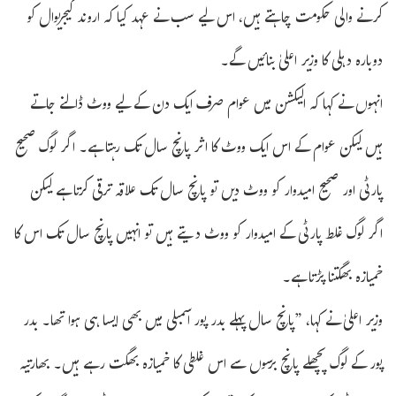
کرنے والی حکومت چاہتے ہیں، اس لیے سب نے عہد کیا کہ اروند کیجریوال کو
دوبارہ دہلی کا وزیر اعلیٰ بنائیں گے۔
انہوں نے کہا کہ الیکشن میں عوام صرف ایک دن کے لیے ووٹ ڈالنے جاتے
ہیں لیکن عوام کے اس ایک ووٹ کا اثر پانچ سال تک رہتا ہے۔ اگر لوگ صحیح
پارٹی اور صحیح امیدوار کو ووٹ دیں تو پانچ سال تک علاقہ ترقی کرتا ہے لیکن
اگر لوگ غلط پارٹی کے امیدوار کو ووٹ دیتے ہیں تو انہیں پانچ سال تک اس کا
خمیازہ بھگتنا پڑتا ہے۔
وزیر اعلیٰ نے کہا، ”پانچ سال پہلے بدر پور اسمبلی میں بھی ایسا ہی ہوا تھا۔ بدر
پور کے لوگ پچھلے پانچ برسوں سے اس غلطی کا خمیازہ بھگت رہے ہیں۔ بھارتیہ