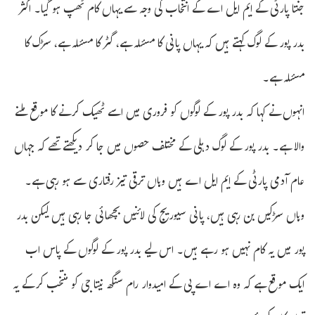
جنتا پارٹی کے ایم ایل اے کے انتخاب کی وجہ سے یہاں کام ٹھپ ہو گیا۔ اکثر
بدر پور کے لوگ کہتے ہیں کہ یہاں پانی کا مسئلہ ہے، گٹر کا مسئلہ ہے، سڑک کا
مسئلہ ہے۔
انہوں نے کہا کہ بدر پور کے لوگوں کو فروری میں اسے ٹھیک کرنے کا موقع ملنے
والا ہے۔ بدر پور کے لوگ دہلی کے مختلف حصوں میں جا کر دیکھتے تھے کہ جہاں
عام آدمی پارٹی کے ایم ایل اے ہیں وہاں ترقی تیز رفتاری سے ہو رہی ہے۔
وہاں سڑکیں بن رہی ہیں، پانی سیوریج کی لائنیں بچھائی جا رہی ہیں لیکن بدر
پور میں یہ کام نہیں ہو رہے ہیں۔ اس لیے بدر پور کے لوگوں کے پاس اب
ایک موقع ہے کہ وہ اے اے پی کے امیدوار رام سنگھ نیتا جی کو منتخب کرکے یہ