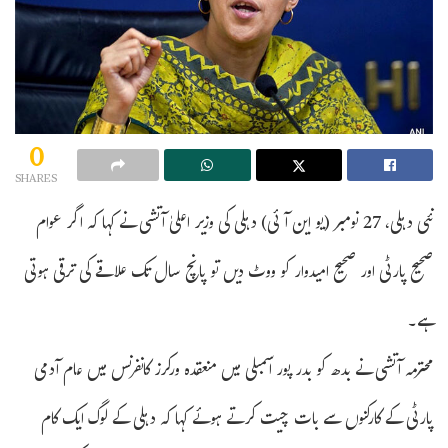
0
SHARES
نئی دہلی، 27 نومبر (یو این آئی) دہلی کی وزیر اعلیٰ آتشی نے کہا کہ اگر عوام
صحیح پارٹی اور صحیح امیدوار کو ووٹ دیں تو پانچ سال تک علاقے کی ترقی ہوتی
ہے۔
محترمہ آتشی نے بدھ کو بدر پور اسمبلی میں منعقدہ ورکرز کانفرنس میں عام آدمی
پارٹی کے کارکنوں سے بات چیت کرتے ہوئے کہا کہ دہلی کے لوگ ایک کام