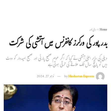
Home
دہلی نامہ
بدر پور کی ورکرز کانفرنس میں آتشی کی شرکت
دہلی کی وزیر اعلیٰ آتشی نے کہا کہ اگر عوام صحیح پارٹی اور صحیح امیدوار کو ووٹ
دیں تو پانچ سال تک علاقے کی ترقی ہوتی ہے
Hindustan Express
by
نومبر 27, 2024