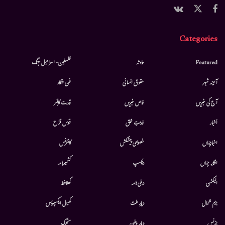
Categories
Featured
حادثہ
فلسطین- اسرائیل جنگ
آئینہ شہر
حقوق انسانی
فن فنکار
آج کی خبریں
خاص خبریں
قدرت کاقہر
أخبار
خدمتِ خلق
قوس قزح
اخبارجہاں
خصوصی پیشکش
کانفرنس
افکارِ جہاں
دلچسپ
کشمیرنامہ
الیکشن
دہلی نامہ
کھلاخط
بزم شمال
دیارِ ملت
کھیل ایکسپریس
بزنس
دیار وطن
متحرك