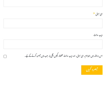
*
ای میل
ویب‌ سائٹ
اس براؤزر میں میرا نام، ای میل، اور ویب سائٹ محفوظ رکھیں اگلی بار جب میں تبصرہ کرنے کےلیے۔