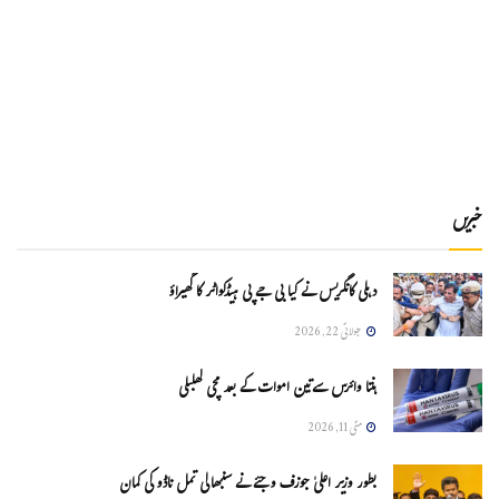
خبریں
دہلی کانگریس نے کیا بی جے پی ہیڈکواٹر کا گھیراؤ
جولائی 22, 2026
ہنتا وائرس سےتین اموات کے بعد مچی کھلبلی
مئی 11, 2026
بطور وزیر اعلیٰ جوزف وجئے نے سنبھالی تمل ناڈو کی کمان