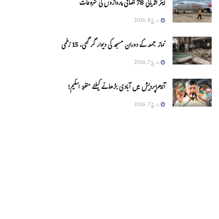
ایئر انڈیاکی 78 اضافی پروازوں کی شروعات
مارچ 8, 2026
نماز جمعہ کے دوران مسجد کی دیوار گر گئی، 15 زخمی
مارچ 7, 2026
آندھراپردیش میں آبادی بڑھانے کیلئے منفرد اسکیم!
مارچ 7, 2026