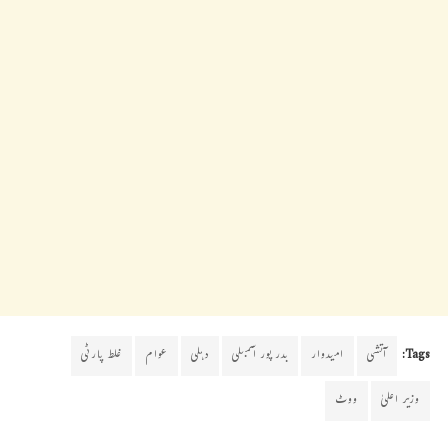
Tags:
آتشی
امیدوار
بدر پور اسمبلی
دہلی
عوام
غلط پارٹی
وزیر اعلیٰ
ووٹ