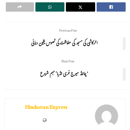
Previous Post
اترکاشی کی مسجد کی حفاظت کی ٹھوس یقین دہانی
Next Post
‘چائلڈ میرج فری انڈیا’ مہم شروع
Hindustan Express