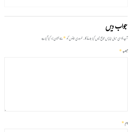
جواب دیں
*
آپ کا ای میل ایڈریس شائع نہیں کیا جائے گا۔
ضروری خانوں کو
سے نشان زد کیا گیا ہے
*
تبصرہ
*
نام