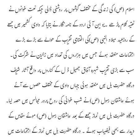
اسلام (ص) کی زندگی کے مختلف گوشوں پر روشنی ڈالی جبکہ نعت خوانوں نے
نعتیہ کلام پڑھے ۔یو این آئی اردو کے نامہ نگار نے بتایا کہ وادی کشمیر میں جمعے
کے روزعید میلاد النبی (ص)کی اختتامی تقریب کے حوالے سے بڑے بڑے
اجتماعات منعقد ہوئے جس میں ہزاروں کی تعداد میں زائرین نے شرکت کی۔
سب سے بڑی تقریب شہرہ آفاق جھیل ڈ ل کے کناروں پر واقع آثار شریف
درگاہ حضرت بل میں منعقد ہوئی جہاں وادی کے مختلف حصوں سے آئے
ہوئے عاشقان رسول (ص) نے شب خوانی کی روح پرور مجالس میں حصہ لیا۔
درگاہ حضرت بل میں نماز جمعے کے بعد عاشقان رسول (ص) موئے مقدس کے
دیدار سے بھی فیضیاب ہوئے ۔ درگاہ حضرت بل میں نماز کے اجتماعات میں