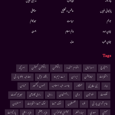
بہار نامہ
دیارِادب
مذہبی خبریں
پارلیمانی خبریں
سائنس و تحقیق
موسيقى
جرائم
سیاست
میرا کالم
جہانِ اردو
عالم اسلام
ہمسایہ
جہانِ طب
عدلیہ
Tags
احتجاج
اسرائیل
اقوام متحدہ
الیکشن
الیکشن کمیشن
امریکہ
انتخابات
اپوزیشن
ایران
اے ایم یو
بنگلہ دیش
بھارتیہ جنتا پارٹی
بہار
بی جے پی
تلنگانہ
جامعہ ملیہ اسلامیہ
جموں وکشمیر
حماس
حکومت
خواتین
دہلی
راجستھان
راہل
راہل گاندھی
سپریم کورٹ
عام آدمی پارٹی
غزہ
فلسطین
لوک سبھا
لوک سبھا انتخابات
مسلمان
ممبئی
مودی
مہاراشٹر
نیشنل کانفرنس
وزیر اعظم
وزیر اعلیٰ
پارلیمنٹ