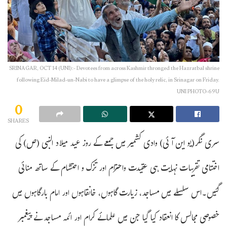
SRINAGAR, OCT 14 (UNI):- Devotees from across Kashmir thronged the Hazratbal shrine
following Eid-Milad-un-Nabi to have a glimpse of the holy relic, in Srinagar on Friday.
UNI PHOTO-69U
0
SHARES
سری نگر(یو این آئی) وادی کشمیر میں جمعے کے روز عید میلاد النبی (ص) کی
اختتامی تقریبات نہایت ہی عقیدت واحترام اور تزک و احتشام کے ساتھ منائی
گئیں۔اس سلسلے میں مساجد، زیارت گاہوں، خانقاہوں اور امام بارگاہوں میں
خصوصی مجالس کا انعقاد کیا گیا جن میں علمائے کرام اور ائمہ مساجد نے پیغمبر