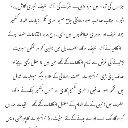
ہزاروں کی تعداد میں مرد وزن نے شرکت کی۔آثار شریف شہری کلاش پورہ،
پنجورہ، جناب صاحب صورہ،تاریخی جامع مسجد سری نگر، زیارت علمدار کشمیر
چرار شریف اور دوسری عبادتگاہوں میں بھی روح پرور اجتماعات منعقد ہوئے
۔انتظامیہ نے آثار شریف درگاہ حضرت بل میں زائرین کو ہر ممکن سہولیت
پہنچانے کی غرض سے تمام انتظامات کئے تھے جن میں بلا خلل بجلی ،پینے کا
صاف پانی،طبی ،ٹرانسپورٹ ،صحت وصفائی کے علاوہ دیگر سہولیات شامل
ہیں۔محکمہ امور صارفین و عوامی تقسیم کاری اور جموں وکشمیر بینک نے درگاہ
حضرت میں زائرین کے لئے طعام کے معقول انتظامات کئے تھے ۔عقیدت مندوں
کو درگاہ تک لانے اور لے جانے کے لئے اسٹیٹ روڑ ٹرانسپورٹ کارپوریشن (ایس