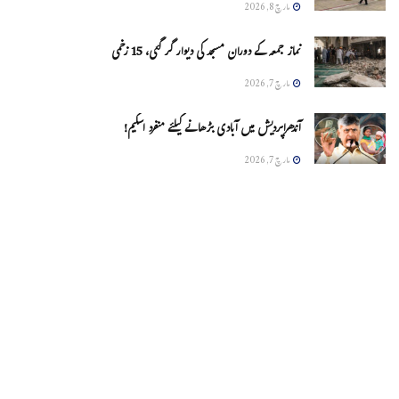
مارچ 8, 2026
نماز جمعہ کے دوران مسجد کی دیوار گر گئی، 15 زخمی
مارچ 7, 2026
آندھراپردیش میں آبادی بڑھانے کیلئے منفرد اسکیم!
مارچ 7, 2026