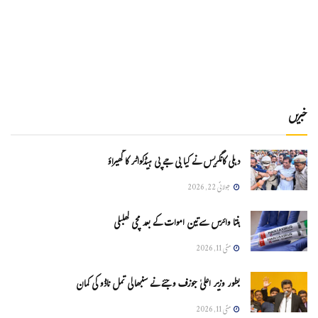
خبریں
دہلی کانگریس نے کیا بی جے پی ہیڈکواٹر کا گھیراؤ
جولائی 22, 2026
ہنتا وائرس سےتین اموات کے بعد مچی کھلبلی
مئی 11, 2026
بطور وزیر اعلیٰ جوزف وجئے نے سنبھالی تمل ناڈو کی کمان
مئی 11, 2026