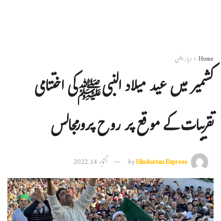
Home
دیار وطن
کشمیر میں عید میلاد النبیﷺکی اختتامی
تقریبات کے موقع پر روح پرورمجالس
Hindustan Express
by
اکتوبر 14, 2022