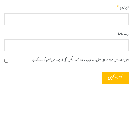
*
ای میل
ویب‌ سائٹ
اس براؤزر میں میرا نام، ای میل، اور ویب سائٹ محفوظ رکھیں اگلی بار جب میں تبصرہ کرنے کےلیے۔