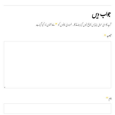
جواب دیں
*
آپ کا ای میل ایڈریس شائع نہیں کیا جائے گا۔
ضروری خانوں کو
سے نشان زد کیا گیا ہے
*
تبصرہ
*
نام