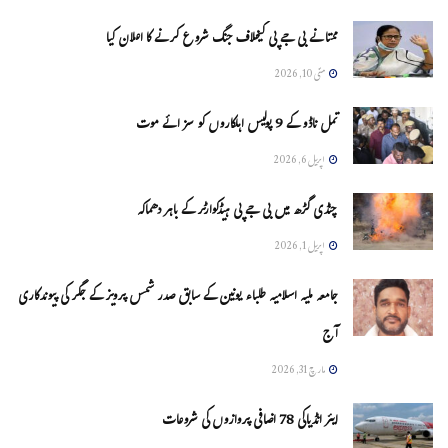
ممتا نے بی جے پی کیخلاف جنگ شروع کرنے کا اعلان کیا
مئی 10, 2026
تمل ناڈو کے 9 پولیس اہلکاروں کو سزائے موت
اپریل 6, 2026
چنڈی گڑھ میں بی جے پی ہیڈکوارٹر کے باہر دھماکہ
اپریل 1, 2026
جامعہ ملیہ اسلامیہ طلباء یونین کے سابق صدر شمس پرویز کے جگر کی پیوندکاری
آج
مارچ 31, 2026
ایئر انڈیاکی 78 اضافی پروازوں کی شروعات