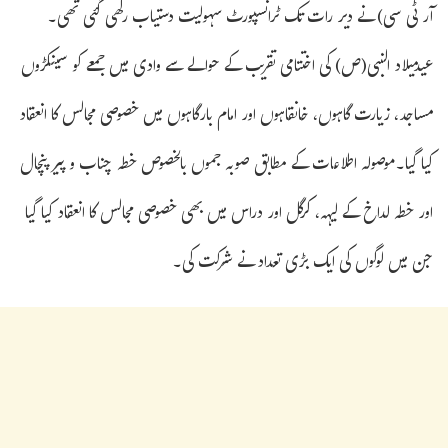
آر ٹی سی) نے دیر رات تک ٹرانسپورٹ سہولیت دستیاب رکھی گئی تھی۔
عیدمیلاد النبی(ص) کی اختتامی تقریب کے حوالے سے وادی میں جمعے کو سینکڑوں
مساجد، زیارت گاہوں، خانقاہوں اور امام بارگاہوں میں خصوصی مجالس کا انعقاد
کیا گیا۔موصولہ اطلاعات کے مطابق صوبہ جموں بالخصوص خطہ چناب و پیر پنچال
اور خطہ لداخ کے لیہہ، کرگل اور دراس میں بھی خصوصی مجالس کا انعقاد کیا گیا
جن میں لوگوں کی ایک بڑی تعداد نے شرکت کی۔