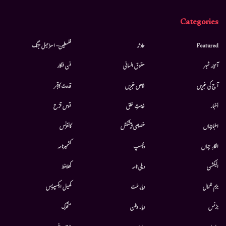
Categories
Featured
حادثہ
فلسطین- اسرائیل جنگ
آئینہ شہر
حقوق انسانی
فن فنکار
آج کی خبریں
خاص خبریں
قدرت کاقہر
أخبار
خدمتِ خلق
قوس قزح
اخبارجہاں
خصوصی پیشکش
کانفرنس
افکارِ جہاں
دلچسپ
کشمیرنامہ
الیکشن
دہلی نامہ
کھلاخط
بزم شمال
دیارِ ملت
کھیل ایکسپریس
بزنس
دیار وطن
متحرك