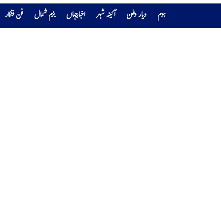
ہوم
دیار وطن
آئینہ شہر
اخبارجہاں
بزم شمال
فن فنکار