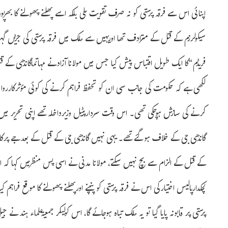
اپنائی اس سے فرقہ پرستی کو نہ صرف تقویت ملی بلکہ اسے پھلنے پھولنے کا بھرپورم
سیکولرزم کے قتل کے مترادف تھا اوریہیں سے ملک میں فرقہ پرستی کی جڑیں گہری
فریڈم“کا ایک طویل اقتباس پیش کیا جس میں مولانا آزادنے مہاتماگاندھی کے
لکھی ہے کہ حکومت کی جانب سی ان کو تحفظ فراہم کرنے کی کوئی مؤثرکارروائی
کرنے کی سازش ہوچکی تھی۔ اس وقت سردارپٹیل وزیرداخلہ تھے اپنی تحریر میں
گاندھی جی کے خلاف ہوگئے تھے۔ یہی نہیں گاندھی جی کے قتل کے بعدجے پرکاش 
کے قتل کے الزام سے بچ نہیں سکتے، مولانا مدنی نے اسی پس منظرمیں کہا 
لچکدارپالیس اختیارکی اس نے فرقہ پرستی کو پنپنے اورپھلنے پھولنے کا موقع فراہم کیا
پرستی پر قابونہ پایا گیا تو یہ ملک تباہ ہوجائے گا، اس کولیکر جمعیۃعلماء ہند ن