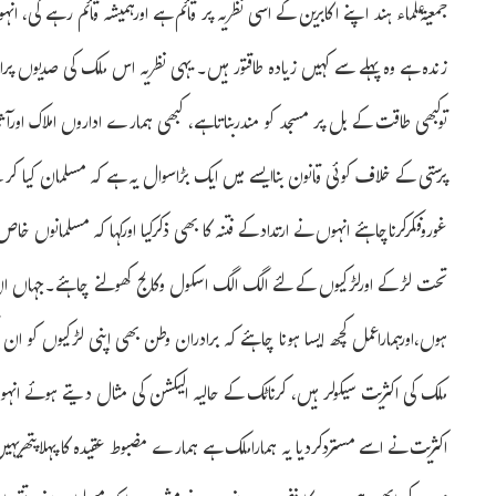
زندہ ہے وہ پہلے سے کہیں زیادہ طاقتورہیں۔ یہی نظریہ اس ملک کی صدیوں پران
توکبھی طاقت کے بل پر مسجد کو مندربناتاہے، کبھی ہمارے اداروں املاک اورآثا
پرستی کے خلاف کوئی قانون بناایسے میں ایک بڑاسوال یہ ہے کہ مسلمان کیا
غوروفکرکرناچاہئے انہوں نے ارتدادکے فتنہ کا بھی ذکرکیا اورکہا کہ مسلمانوں
تحت لڑکے اورلڑکیوں کے لئے الگ الگ اسکول وکالج کھولنے چاہئے۔جہاں ان کے
ہوں،اورہماراعمل کچھ ایسا ہونا چاہئے کہ برادران وطن بھی اپنی لڑکیوں کو ان ت
ملک کی اکثریت سیکولرہیں، کرناٹک کے حالیہ الیکشن کی مثال دیتے ہوئے انہوں نے
اکثریت نے اسے مستردکردیا یہ ہماراملک ہے ہمارے مضبوط عقیدہ کا پہلاپتھریہیں 