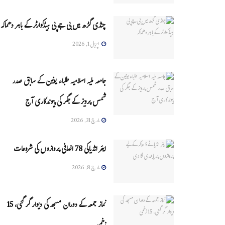
چنڈی گڑھ میں بی جے پی ہیڈکوارٹر کے باہر دھماکہ
اپریل 1, 2026
جامعہ ملیہ اسلامیہ طلباء یونین کے سابق صدر
شمس پرویز کے جگر کی پیوندکاری آج
مارچ 31, 2026
ایئر انڈیاکی 78 اضافی پروازوں کی شروعات
مارچ 8, 2026
نماز جمعہ کے دوران مسجد کی دیوار گر گئی، 15