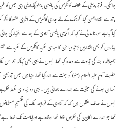
جاسکی۔ فرقہ پرستی کے خلاف کانگریس کی پالیسی بدستورلچکداربنی رہی جس کا خم
ہاتھ سے اقتدارچھن گیا، کرناٹک کے لئے جاری کانگریس کے انتخابی منشورکا ذک
کیا گیا ہے مولانا مدنی نے کہا کہ اگریہی پالیسی آزادی کے بعد سے اختیارکی جا
لیڈروں کو بھی اقتدارمیں پہنچادیا جن کا سیاسی نظریہ کانگریس کے نظریہ سے م
جمعیۃعلماء ہند کی قیادت سے وعدہ کیا تھا، انہوں نے یہی بھی کہاکہ ہم ا
حضرت آدم علیہ السلام (منو) کو جنت سے اتاراگیا تھا، دنیا میں جس قدربھی 
انسا ن ہونے کی حیثیت سے ہمارے بھائی ہیں۔ یہی وہ بنیاد ی نقطہ نظرہے جو 
انہوں نے صاف لفظوں میں کہا کہ آزادی کے فورابعد ملک کی تقسیم مسلمانوں ک
تھا جو ہمارے اکابرین کی نظرمیں غلط تھا اورغلط ہے اورقیامت تک غلط رہے گ