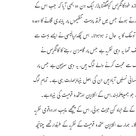
یازہ خودکانگریس کوبھگتنا پڑا، ایک دن وہ بھی آیا کہ جب اس کے
ر کرتے ہوئے جس میں فرقہ پرست تنظیموں پر پابندی لگانے کا وعدہ
تی توملک کا یہ حال نہ ہواہوتا۔ اس لچکدارپالیسی نے ایسے بہت سے
ختلف تھا یہ وہی نظریہ ہے جس پر گامزن رہنے کا کانگریس نے
س ملک سے محبت کرنے والے لوگ ہیں، یہ وہی سرزمین ہے جس پر
انسانی نسلیں آبادہیں ان کی اصل بنیادبھارت ہی ہے۔ تمام لوگ
جمعیۃعلماہند،اس کے اکابرین اورمتحدہ قومیت کی بنیادہے۔
ے لئے تباہ کن ثابت ہوئی، اس کے پیچھے مذہب اوردوقومی نظریہ
ا۔ ہمارے اکابرین متحدہ قومیت کے نظریہ کے طرفدارتھے چنانچہ