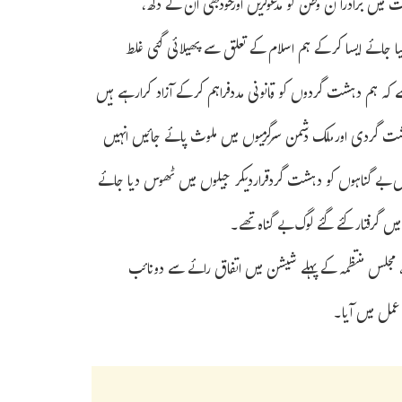
 میں برادرا ن وطن کو مدعوکریں اورخودبھی ان کے دکھ،
ا جائے ایسا کرکے ہم اسلام کے تعلق سے پھیلائی گئی غلط
اتاہے کہ ہم دہشت گردوں کو قانونی مددفراہم کرکے آزاد کرارہے ہیں
 دہشت گردی اورملک دشمن سرگرمیوں میں ملوث پائے جائیں انہیں
بے گناہوں کو دہشت گردقراردیکر جیلوں میں ٹھوس دیا جائے
میں گرفتارکئے گئے لوگ بے گناہ تھے۔
مجلس منتظمہ کے پہلے شیشن میں اتفاق رائے سے دونائب
ب عمل میں آیا۔