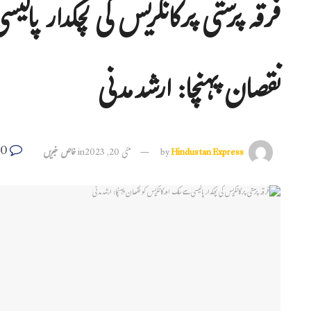
فرقہ پرستی پرکانگریس کی لچکدار پال
نقصان پہنچا: ارشدمدنی
0
Hindustan Express
by
مئی 20, 2023
in
خاص خبریں