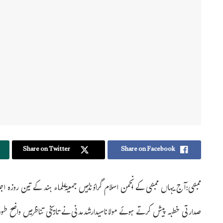
Share on Twitter
Share on Facebook
ممبئی:آج یہاں ممبئی کے انجمن اسلام گراؤنڈمیں جمعیۃعلماء ہند کے تین روز
صدارتی خطبہ پیش کرتے ہوئے مولاناسیدارشدمدنی نے تاریخی تناظرمیں واضح طورپر