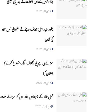
ہنتا وائرس سےتین اموات کے بعد مچی کھلبلی
مئی 11, 2026
بطور وزیر اعلیٰ جوزف وجئے نے سنبھالی تمل ناڈو
کی کمان
مئی 11, 2026
ممتا نے بی جے پی کیخلاف جنگ شروع کرنے کا
اعلان کیا
مئی 10, 2026
تمل ناڈو کے 9 پولیس اہلکاروں کو سزائے موت
اپریل 6, 2026