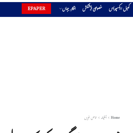
کھیل ایکسپریس
خصوصی پیشکش
افکارِ جہاں
EPAPER
Home
أخبار
خاص خبریں