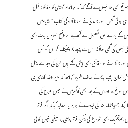
وقع بھی ملا انہوں نے آگے کہا کہ مہاتمام گاندھی کا سفاکانہ قتل
 ہوتی گئیں، مولانا مدنی نے مولانا آزادکی کتاب ”انڈیاونس
 قتل کے بارے میں تفصیل سے لکھاہے اورواضح طورپر یہ بات بھی
 نہیں کی گئی حالانکہ اس سے پہلے بم پھینک کر ان کو قتل
 مولانا آزادنے وہ حقائق بھی پیش کئے ہیں جن کی وجہ سے پٹیل
نرائن جیسے لیڈرنے صاف طورپر کہاتھا کہ وزیرداخلہ گاندھی جی
کہ اس موقع پر اوراس کے بعد بھی کانگریس نے جس طرح کی
 جبکہ جمعیۃعلماء ہند کی قیادت نے برابر یہ مطالبہ کیاکہ اگر فرقہ
ے جیل بھروتحریک بھی شروع کی لیکن فرقہ پرستی پر قدغن نہیں لگائی