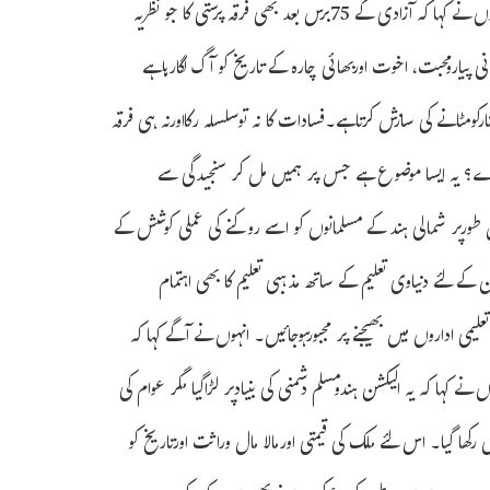
جمعیۃعلماء ہند اپنے اکابرین کے اسی نظریہ پر قائم ہے اورہمیشہ قائم رہے گی، انہوں نے کہا کہ آزادی کے 75برس بعد بھی فرقہ پرستی کا جو نظریہ
ی پیارومحبت، اخوت اوربھائی چارہ کے تاریخ کو آگ لگارہاہے
رکومٹانے کی سازش کرتاہے۔فسادات کا نہ توسلسلہ رکااورنہ ہی فرقہ
 کرے؟ یہ ایسا موضوع ہے جس پر ہمیں مل کر سنجیدگی سے
 خاص طورپر شمالی ہند کے مسلمانوں کو اسے روکنے کی عملی کوشش کے
 لئے دنیاوی تعلیم کے ساتھ مذہبی تعلیم کا بھی اہتمام
علیمی اداروں میں بھیجنے پر مجبورہوجائیں۔ انہوں نے آگے کہا کہ
 کہا کہ یہ الیکشن ہندومسلم دشمنی کی بنیادپر لڑاگیا مگر عوام کی
رکھا گیا۔ اس لئے ملک کی قیمتی اورمالا مال وراثت اورتاریخ کو