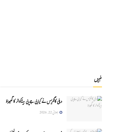
خبریں
دہلی کانگریس نے کیا بی جے پی ہیڈکواٹر کا گھیراؤ
جولائی 22, 2026