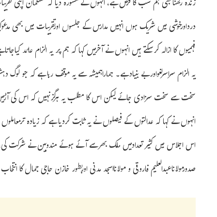
زندہ رکھنابھی ہم سب کا فرض ہے، انہوں نے مشورہ دیا کہ مسلمان اپنی تقریبات
درداورخوشی میں شریک ہوں انہیں مدارس کے جلسوں اورتقریبات میں بھی مدعوکی
فہمیوں کا ازالہ کرسکتے ہیں انہوں نے آخرمیں کہا کہ ہم پر یہ الزام عائد کیاج
یہ الزام سراسرلغواوربے بنیادہے۔ ہماراہمیشہ سے یہ موقف رہا ہے کہ جو لوگ
سخت سے سخت سزادی جائے لیکن اس کا مطلب یہ ہرگزنہیں کہ اس کی آڑمیں 
انہوں نے کہا کہ عدالتوں کے فیصلوں نے یہ ثابت کردیا ہے کہ زیادہ ترمعاملوں 
اس اجلاس میں کثیر تعدادمیں ملک بھرسے آئے ہوئے مندوبین نے شرکت کی، 
صدورمولاناعبدالعلیم فاروقی و مولانااسجد مدنی اوربطور خازن حاجی جمال کا انتخا