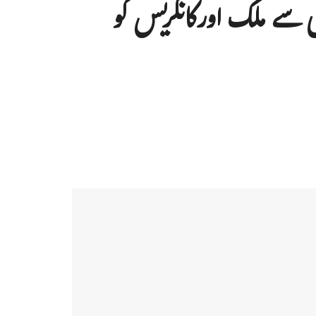
یسی سے ملک اورکانگریس کو