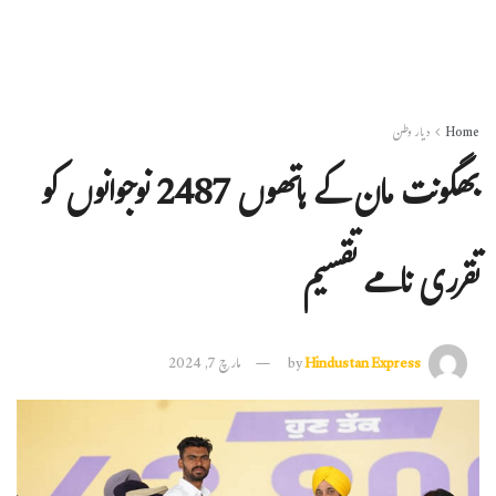
Home
دیار وطن
بھگونت مان کے ہاتھوں 2487 نوجوانوں کو
تقرری نامے تقسیم
Hindustan Express
by
مارچ 7, 2024