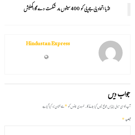
انڈیا اتحاد بی جے پی کو 400سیٹوں پر شکست دے گا:اکھلیش
Hindustan Express
جواب دیں
*
آپ کا ای میل ایڈریس شائع نہیں کیا جائے گا۔
ضروری خانوں کو
سے نشان زد کیا گیا ہے
*
تبصرہ