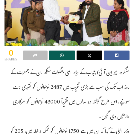
0
SHARES
سنگرور (یو این آئی) پنجاب کے وزیر اعلی بھگونت سنگھ مان نے جمعرات کے
روز اب تک کی سب سے بڑی تقریب میں 2487 نوجوانوں کو تقرری نامے
سونپے، اس طرح گزشتہ دو سالوں میں تقریباً 43000 نوجوانوں کو سرکاری
ملازمتیں دی گئیں۔
وزیر اعلیٰ نے کہا کہ ان میں سے 1750 نوجوانوں کو محکمہ داخلہ میں، 205 کو