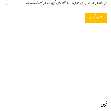
اس براؤزر میں میرا نام، ای میل، اور ویب سائٹ محفوظ رکھیں اگلی بار جب میں تبصرہ کرنے کےلیے۔
خبریں