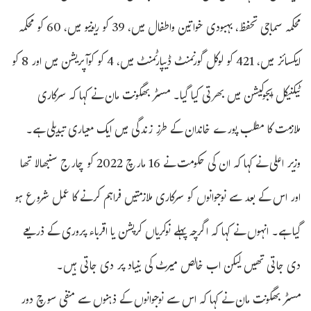
محکمہ سماجی تحفظ، بہبودی خواتین واطفال میں، 39 کو ریونیو میں، 60 کو محکمہ
ایکسائز میں، 421 کو لوکل گورنمنٹ ڈیپارٹمنٹ میں، 4 کو کوآپریشن میں اور 8 کو
ٹیکنیکل ایجوکیشن میں بھرتی کیا گیا۔ مسٹر بھگونت مان نے کہا کہ سرکاری
ملازمت کا مطلب پورے خاندان کے طرز زندگی میں ایک معیاری تبدیلی ہے۔
وزیر اعلی نے کہا کہ ان کی حکومت نے 16 مارچ 2022 کو چارج سنبھالا تھا
اور اس کے بعد سے نوجوانوں کو سرکاری ملازمتیں فراہم کرنے کا عمل شروع ہو
گیا ہے۔ انہوں نے کہا کہ اگرچہ پہلے نوکریاں کرپشن یا اقرباء پروری کے ذریعے
دی جاتی تھیں لیکن اب خالص میرٹ کی بنیاد پر دی جاتی ہیں۔
مسٹر بھگونت مان نے کہا کہ اس سے نوجوانوں کے ذہنوں سے منفی سوچ دور