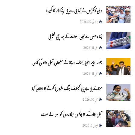
دہلی کانگریس نے کیا بی جے پی ہیڈکواٹر کا گھیراؤ
جولائی 22, 2026
ہنتا وائرس سےتین اموات کے بعد مچی کھلبلی
مئی 11, 2026
بطور وزیر اعلیٰ جوزف وجئے نے سنبھالی تمل ناڈو کی کمان
مئی 11, 2026
ممتا نے بی جے پی کیخلاف جنگ شروع کرنے کا اعلان کیا
مئی 10, 2026
تمل ناڈو کے 9 پولیس اہلکاروں کو سزائے موت
اپریل 6, 2026