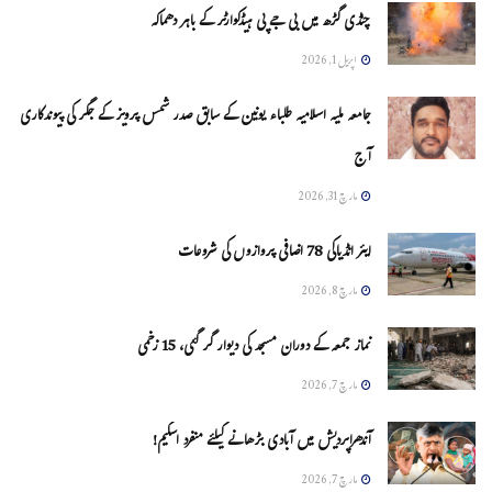
چنڈی گڑھ میں بی جے پی ہیڈکوارٹر کے باہر دھماکہ
اپریل 1, 2026
جامعہ ملیہ اسلامیہ طلباء یونین کے سابق صدر شمس پرویز کے جگر کی پیوندکاری
آج
مارچ 31, 2026
ایئر انڈیاکی 78 اضافی پروازوں کی شروعات
مارچ 8, 2026
نماز جمعہ کے دوران مسجد کی دیوار گر گئی، 15 زخمی
مارچ 7, 2026
آندھراپردیش میں آبادی بڑھانے کیلئے منفرد اسکیم!
مارچ 7, 2026