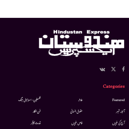
Categories
Featured
حادثہ
فلسطین- اسرائیل جنگ
آئینہ شہر
حقوق انسانی
فن فنکار
آج کی خبریں
خاص خبریں
قدرت کاقہر