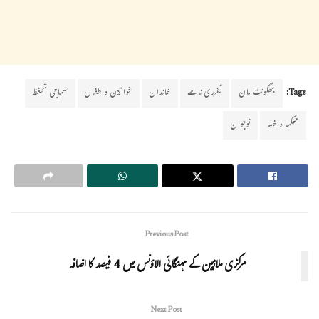
Tags:
بھگونت مان
تقرری نامے
خاندان
خواتین واطفال
سماجی تحفظ
محکمہ داخلہ
نوجوان
Previous Post
مرکزی ملازمین کے مہنگائی الاؤنس میں 4 فیصد کا اضافہ
Next Post