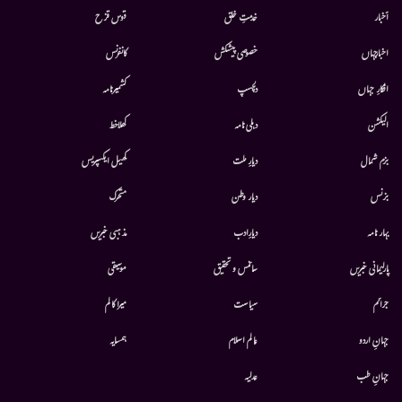
أخبار
خدمتِ خلق
قوس قزح
اخبارجہاں
خصوصی پیشکش
کانفرنس
افکارِ جہاں
دلچسپ
کشمیرنامہ
الیکشن
دہلی نامہ
کھلاخط
بزم شمال
دیارِ ملت
کھیل ایکسپریس
بزنس
دیار وطن
متحرك
بہار نامہ
دیارِادب
مذہبی خبریں
پارلیمانی خبریں
سائنس و تحقیق
موسيقى
جرائم
سیاست
میرا کالم
جہانِ اردو
عالم اسلام
ہمسایہ
جہانِ طب
عدلیہ