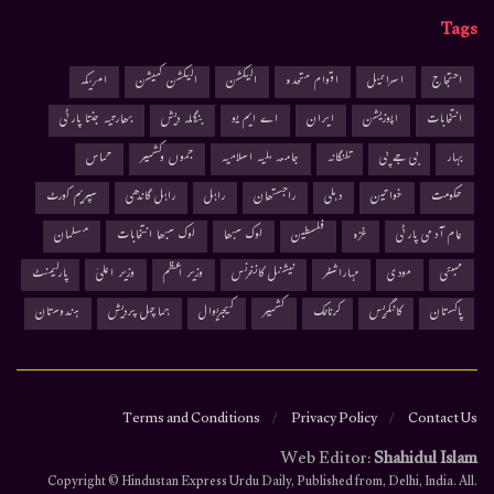
Tags
احتجاج
اسرائیل
اقوام متحدہ
الیکشن
الیکشن کمیشن
امریکہ
انتخابات
اپوزیشن
ایران
اے ایم یو
بنگلہ دیش
بھارتیہ جنتا پارٹی
بہار
بی جے پی
تلنگانہ
جامعہ ملیہ اسلامیہ
جموں وکشمیر
حماس
حکومت
خواتین
دہلی
راجستھان
راہل
راہل گاندھی
سپریم کورٹ
عام آدمی پارٹی
غزہ
فلسطین
لوک سبھا
لوک سبھا انتخابات
مسلمان
ممبئی
مودی
مہاراشٹر
نیشنل کانفرنس
وزیر اعظم
وزیر اعلیٰ
پارلیمنٹ
پاکستان
کانگریس
کرناٹک
کشمیر
کیجریوال
ہماچل پردیش
ہندوستان
Terms and Conditions
Privacy Policy
Contact Us
Web Editor:
Shahidul Islam
.Copyright © Hindustan Express Urdu Daily, Published from, Delhi, India. All