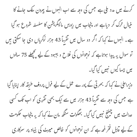
کرنے میں مدد ملی ہے جس کی وجہ سے اب انہوں نے بیرون ملک جانے کا
خیال ترک کر دیا ہے اور پنجاب میں ریورس مائیگریشن کا سلسلہ شروع ہو گیا
ہے۔ انہوں نے کہا کہ اگر دو سال میں تقریباً 43 ہزار نوکریاں دی جا سکتی ہیں
تو سوال یہ پیدا ہوتا ہے کہ نوجوانوں کی فلاح و بہبود کے لیے پچھلے 75 سالوں
میں ایسا کیوں نہیں کیا گیا۔
وزیراعلیٰ نے کہا کہ بھرتی کے پورے عمل کے لیے فول پروف طریقہ کار اپنایا گیا
ہے جس کی وجہ سے تقریباً 43 ہزار میں سے ایک بھی تقرری کو اب تک کسی
عدالت میں چیلنج نہیں کیا گیا۔ بھگونت سنگھ مان نے کہا کہ یہ پنجاب حکومت
کے لیے قابل فخر لمحہ ہے کہ ان نوجوانوں کو خالص میرٹ کی بنیاد پر سرکاری