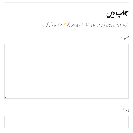
جواب دیں
*
آپ کا ای میل ایڈریس شائع نہیں کیا جائے گا۔
ضروری خانوں کو
سے نشان زد کیا گیا ہے
*
تبصرہ
*
نام