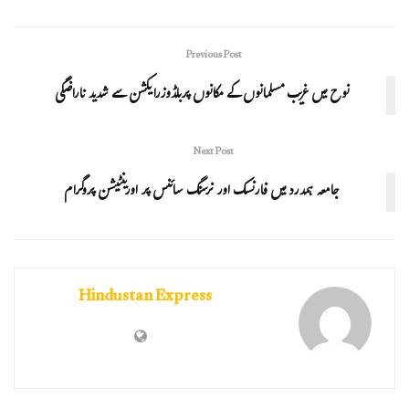
Previous Post
نوح میں غریب مسلمانوں کے مکانوں پربلڈوزرایکشن سے شدید ناراضگی
Next Post
جامعہ ہمدرد میں فارنسک اور نرسنگ سائنس پر اورینٹیشن پروگرام
Hindustan Express