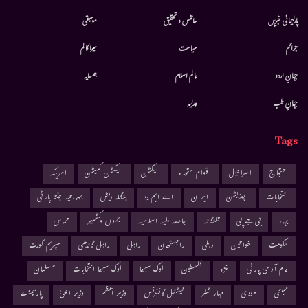
پارلیمانی خبریں
سائنس و تحقیق
موسيقى
جرائم
سیاست
میرا کالم
جہانِ اردو
عالم اسلام
ہمسایہ
جہانِ طب
عدلیہ
Tags
احتجاج
اسرائیل
اقوام متحدہ
الیکشن
الیکشن کمیشن
امریکہ
انتخابات
اپوزیشن
ایران
اے ایم یو
بنگلہ دیش
بھارتیہ جنتا پارٹی
بہار
بی جے پی
تلنگانہ
جامعہ ملیہ اسلامیہ
جموں وکشمیر
حماس
حکومت
خواتین
دہلی
راجستھان
راہل
راہل گاندھی
سپریم کورٹ
عام آدمی پارٹی
غزہ
فلسطین
لوک سبھا
لوک سبھا انتخابات
مسلمان
ممبئی
مودی
مہاراشٹر
نیشنل کانفرنس
وزیر اعظم
وزیر اعلیٰ
پارلیمنٹ