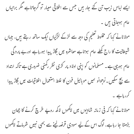
ایسے لباس زیب تن کئے جارہیں جس سے اخلاقی معیار تو گرجاتا ہے مگر برائیاں
عام ہوجاتی ہیں ۔
مولانا نے کہا کہ مخلوط تعلیم کی وجہ سے لڑکے لڑکیاں ایک ساتھ رہتے ہیں، جہاں
شیطانیت کا راج کھلے عام ہوتا ہے معاشرہ میں بگاڑ پیدا ہورہا ہے اوربے پردگی
عام ہورہی ہے۔ مسلمانوں کو اپنی اولاد پر کڑی نظر رکھنی ضروری ہے تاکہ ارتداد
سے بچ سکیں۔نوجوانو ںمیں موبائیل فون کا غلط استعمال اخلاقیات میں بگاڑ پیدا
کررہا ہے ۔
مولانا نے کہا کہ فی زمانہ شادیوں میں لاکھوں لاکھ روپے خرچ کرنے کا رجحان
بڑھتا جا رہا ہے، لوگ اس کے لیے سودی قرضہ لینے سے بھی نہیں شرماتے لاکھوں