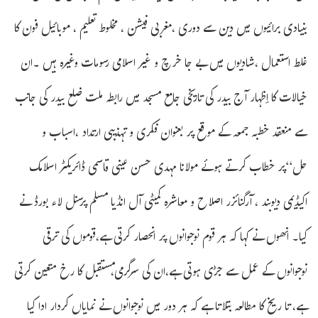
بنیادی برائیوں میں دین سے دوری ،مغربی فیشن ، مخلوط تعلیم ، موبائیل فون کا
غلط استعمال ،شادیوں میں بے جا خرچ و غیر اسلامی رسومات وغیرہ ہیں ۔ان
خیالات کا اِظہار آج بیدر کی تاریخی جامع مسجد میں رابطہ ملت ضلع بیدر کی جانب
سے منعقد خطبہ جمعہ کے موقع پر بعنوان فکری و تہذیبی ارتداد ،اسباب و
حل‘‘پر خطاب کرتے ہوئے مولانا مہدی حسن عینی قاسمی ڈائریکٹر اسلامک
اکیڈیمی دیوبند ، آرگنائزر اصلاح و معاشرہ کمیٹی آل انڈیا مسلم پرسنل لاء بورڈ نے
کیا۔ انھوں نے کہا کہ ہر قوم نوجوانوں پر انحصار کرتی ہے،قوموں کی ترقی
نوجوانوں کے عمل سے جڑی ہوتی ہے،ان کی سرگرمی،مستقبل کا رخ متعین کرتی
ہے، تا ریخ کا مطالعہ بتلاتا ہے کہ ہر دور میں نوجوانوں نے نمایاں کردار ادا کیا