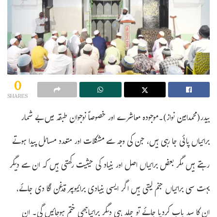
0
SHARES
بیدر(محمدامین نواز)۔موجودہ معاشرے اور خصوصاً نوجوان طبقہ میں بے شمار
برائیاں پائی جا رہی ہیں، جن کی وجہ سے مشکلات اور متعدد مسائل پیدا ہوتے
رہتے ہیں مگر بعض برائیاں اصل اور بنیاد کی حیثیت رکھتی ہیں کہ ان سے دیگر
بہت سی برائیاں جنم لیتی ہیں اگر ایسی بنیادی برائیوںپر قدغن لگا دی جائے،
ان کا سد باب کردیا جائے تو جلد ہی دیگر برائیاںبھی ختم ہوجائیں گی۔ ان