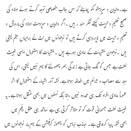
ہے۔والدین و سرپرستو ںکو چاہئے کہ اس جانب خصوصی توجہ کرتے ہوئے اولاد کی
صحیح تعلیم و تربیت کیلئے فکر مند رہیں ۔اگر والدین و سرپرست اولاد کی پرورش و
تعلیم و تربیت میں لاپرواہی کرتے ہیں تو نوجوانوں میں نت نئے برائیاں جنم لیتی
ہیں ۔نوجوان منشیات کے عادی ہورہے ہیں ۔منشیات کا استعمال ایسی خبیث
لعنت ہے جس کو لگ جاتی ہے زندگی بھر چھوٹنے کا نام نہیں لیتی، اس کی
وجہ سے مصائب و جرائم میں اضافہ ہوتا ہے، نشہ آور اشیاء کے استعمال کا اثر
عموماً عادی افراد تک ہی محدود نہیں رہتا بلکہ نسلوں میں بھی منتقل ہوتا ہے۔یہ
خبیث لعنت جسمانی قوت کو تو متاثر کرتی ہی ہے ساتھ ہی عقل وفہم میں
بھی فتور پیدا کردیتی ہے۔ مہذب لباس کو چھوڑ کرفیشن کے نام پر نوجوانوں میں