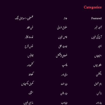
Categories
Featured
حادثہ
فلسطین- اسرائیل جنگ
آئینہ شہر
حقوق انسانی
فن فنکار
آج کی خبریں
خاص خبریں
قدرت کاقہر
أخبار
خدمتِ خلق
قوس قزح
اخبارجہاں
خصوصی پیشکش
کانفرنس
افکارِ جہاں
دلچسپ
کشمیرنامہ
الیکشن
دہلی نامہ
کھلاخط
بزم شمال
دیارِ ملت
کھیل ایکسپریس
بزنس
دیار وطن
متحرك
بہار نامہ
دیارِادب
مذہبی خبریں