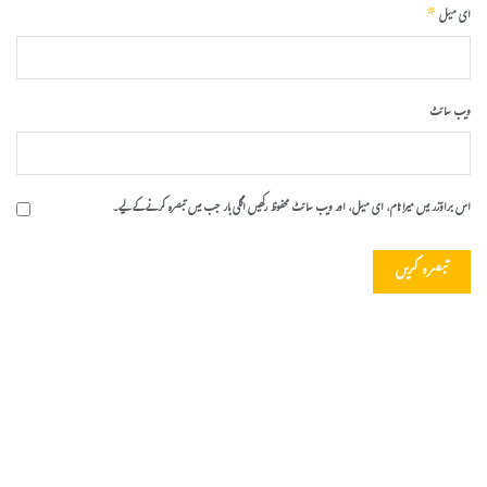
*
ای میل
ویب‌ سائٹ
اس براؤزر میں میرا نام، ای میل، اور ویب سائٹ محفوظ رکھیں اگلی بار جب میں تبصرہ کرنے کےلیے۔