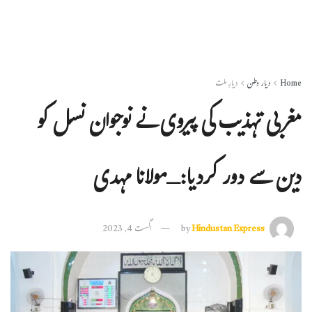
Home
دیار وطن
دیارِ ملت
مغربی تہذیب کی پیروی نے نوجوان نسل کو
دین سے دور کردیا:ـمولانا مہدی
Hindustan Express
by
اگست 4, 2023