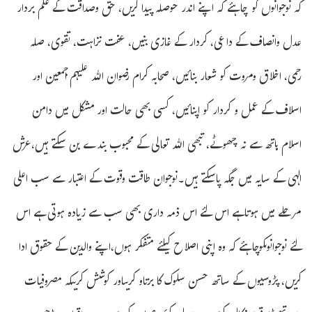
کہ نوجوانوں کو چاہئے کہ اپنے اندر حوصلہ پیدا کریں، حق وصداقت کے علم بردار
عدل وانصاف کے داعی، کردار کے غازی بنیں، عفت نزاہت، تقوی، صلہ
رحمی، اخلاق ومروت کو شعار بنائیں، صحابہ کرام رضوان اللہ علیہم اجمعین اور
اسلاف کے عمل و کردار کو اپنائیں، کسی بھی حالت اور مشکل میں دامن
اسلام ہاتھ سے نہ چھوٹے، تبھی اللہ تعالی کے محبوب بندے بن سکتے ہیں،عرش
الہی کے سایہ میں جگہ پاسکتے ہیں۔نوجوان طاقت وقوت کے اعتبار سے سب اعلی
مرحلے میں ہوتاہے اس لئے اس ذمہ داری بھی سب سے زیادہ ہوتی ہے اس
لئے نوجوانوںکوچاہئے کہ وہ اپنی اصلاح کیلئے متفکر ہوں،اپنے والدین کے حقوق ادا
کریں،پڑوسیوں کے ساتھ حسن سلوک کا برتاو کریںاور کوشش کریںکہ مصروفیات