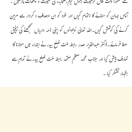
سے تھوڑا وقت نکال کرسیرت رسول کریم،صحابہء کی سیرت و واقعات پڑھیں ،
آپس میںان کو سنانے کا اہتمام کریں اور خود کو ان اوصاف و کردار سے مزین
کرنے کی کوشش کریں۔اللہ تعالی نوجوانوں کو اپنی ذمہ داریاں سمجھنے کی توفیق
عطا فرمائے۔ڈاکٹر عبدالقدیر صدر رابطہ ملت ضلع بیدر نے ابتداء میں مولانا کا
تعارف پیش کیا اور جناب محمد معظم معتمد رابطہ ملت ضلع بیدر نے تمام سے
اِظہار تشکر کیا ۔