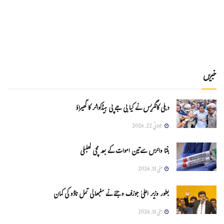
خبریں
دہلی کانگریس نے کیا بی جے پی ہیڈکواٹر کا گھیراؤ
جولائی 22, 2026
ہنتا وائرس سےتین اموات کے بعد مچی کھلبلی
مئی 11, 2026
بطور وزیر اعلیٰ جوزف وجئے نے سنبھالی تمل ناڈو کی کمان
مئی 11, 2026