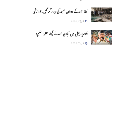
نماز جمعہ کے دوران مسجد کی دیوار گر گئی، 15 زخمی
مارچ 7, 2026
آندھراپردیش میں آبادی بڑھانے کیلئے منفرد اسکیم!
مارچ 7, 2026