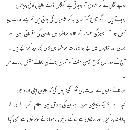
روپے قرض لے کر شادی تو ہوجاتی ہے مگرقرض ڈوبے والدین کافی پریشان
ہوجاتے ہیں ۔اگر نکاح کو آسان بناکر شادیاں کی جاتی ہیں تو ایسے حالات پیدا
نہیں ہوتے ۔جہیز کی لعنت کے علاوہ معاشرہ میں والدین کی نافرمانی ،دین سے
دوری اور شادیوں میں بے جا رسومات معاشرہ میں کافی بگاڑ پیدا کردئیے ہیں ۔
آج کے دور میں نکاح جیسی سنت کو آسان بنانے کی بجائے مشکل بنارہے ہیں
۔
مولانا نے والدین سے نہایت ہی فکر انگیز اپیل کی کہ والدین اپنی اولاد جوو
تمہارے لئے ایک بہترین سرمایہ ہے ان کی پرورش دین اسلام کے بتائے ہوئے
ہدایات پر کریں اور برائیوں سے روکتے رہیں ۔مولانا نے نوجوانوں سے بھی کہا