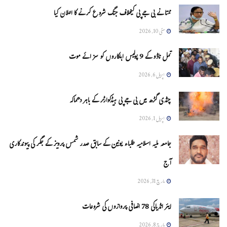
ممتا نے بی جے پی کیخلاف جنگ شروع کرنے کا اعلان کیا
مئی 10, 2026
تمل ناڈو کے 9 پولیس اہلکاروں کو سزائے موت
اپریل 6, 2026
چنڈی گڑھ میں بی جے پی ہیڈکوارٹر کے باہر دھماکہ
اپریل 1, 2026
جامعہ ملیہ اسلامیہ طلباء یونین کے سابق صدر شمس پرویز کے جگر کی پیوندکاری
آج
مارچ 31, 2026
ایئر انڈیاکی 78 اضافی پروازوں کی شروعات
مارچ 8, 2026