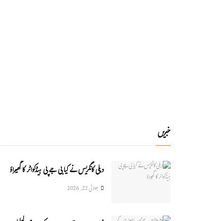
خبریں
دہلی کانگریس نے کیا بی جے پی ہیڈکواٹر کا گھیراؤ
جولائی 22, 2026