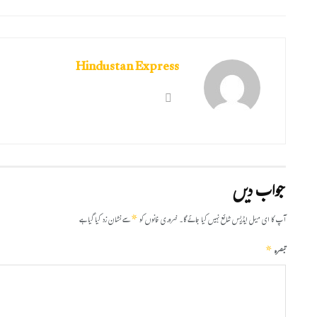
Hindustan Express
جواب دیں
*
آپ کا ای میل ایڈریس شائع نہیں کیا جائے گا۔
ضروری خانوں کو
سے نشان زد کیا گیا ہے
*
تبصرہ