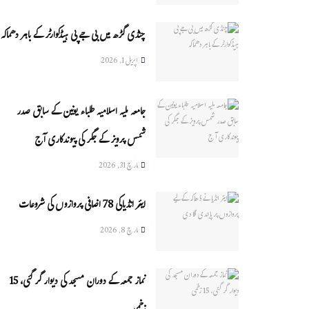
چنڈی گڑھ میں بی جے پی ہیڈکوارٹر کے باہر دھماکہ
اپریل 1, 2026
جامعہ ملیہ اسلامیہ طلباء یونین کے سابق صدر
شمس پرویز کے جگر کی پیوندکاری آج
مارچ 31, 2026
ایئر انڈیاکی 78 اضافی پروازوں کی شروعات
مارچ 8, 2026
نماز جمعہ کے دوران مسجد کی دیوار گر گئی، 15