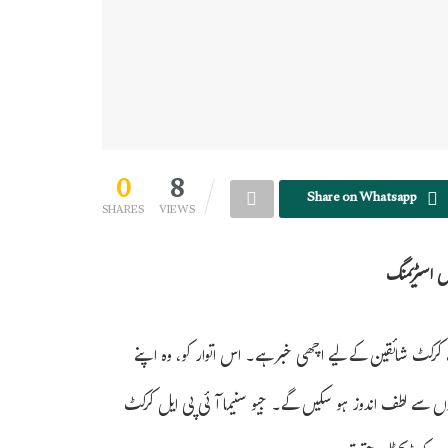
0
8
Share on Whatsapp
SHARES
VIEWS
ل اسٹریمنگ
وارانسی کے کرکٹ شائقین کے لیے اچھی خبر ہے۔ اس اتوار کو، وہ اپنے
یچوں سے لطف اندوز ہو سکیں گے۔ جیو سنیما آئی پی ایل کرکٹ