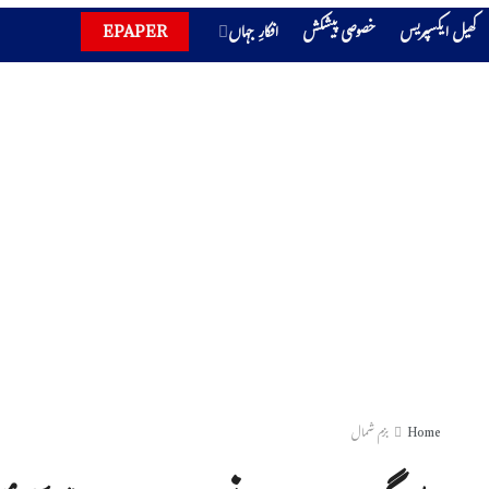
کھیل ایکسپریس
خصوصی پیشکش
افکارِ جہاں
EPAPER
Home
بزم شمال