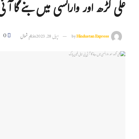
علی گڑھ اور وارانسی میں بنے گا آئ
0
Hindustan Express
by
اپریل 28, 2023
in
بزم شمال