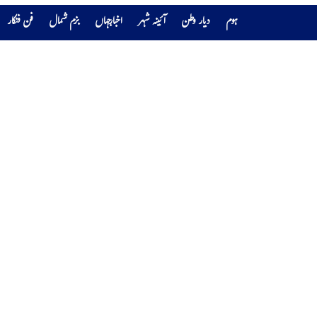
ہوم
دیار وطن
آئینہ شہر
اخبارجہاں
بزم شمال
فن فنکار