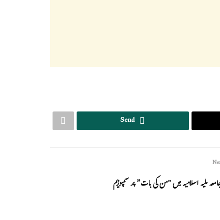
Send
Nex
امعہ ملیہ اسلامیہ میں "من کی بات” پر سمپوزیم