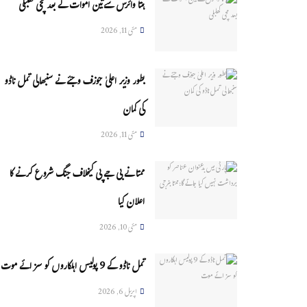
ہنتا وائرس سےتین اموات کے بعد مچی کھلبلی
مئی 11, 2026
بطور وزیر اعلیٰ جوزف وجئے نے سنبھالی تمل ناڈو
کی کمان
مئی 11, 2026
ممتا نے بی جے پی کیخلاف جنگ شروع کرنے کا
اعلان کیا
مئی 10, 2026
تمل ناڈو کے 9 پولیس اہلکاروں کو سزائے موت
اپریل 6, 2026