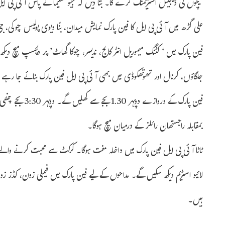
میچوں کی ڈیجیٹل اسٹریمنگ کرے گا۔ بتا دیں کہ جیو سنیما کے پاس آئی پی 
علی گڑھ میں آئی پی ایل کا فین پارک نمایش میدان، بنّا دیوی پولیس چوکی، جی
فین پارک میں ‘ کٹنگ میموریل انٹر کالج، ندیسر، چوکا گھاٹ’ پر دلچسپ میچ د
جلگاؤں، کرنال اور تھوتھکوڈی میں بھی آئی پی ایل فین پارک بنائے جا رہے
بمقابلہ راجستھان رائلز کے درمیان میچ ہوگا۔
ٹاٹا آئی پی ایل فین پارک میں داخلہ مفت ہوگا۔ کرکٹ سے محبت کرنے والے 
لائیو اسٹریم دیکھ سکیں گے۔ مداحوں کے لیے فین پارک میں فیملی زون، کڈز زون، 
ہیں۔