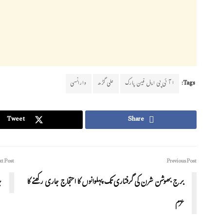
Tags:
ا آئی پی ایل فین پارک
علی گڑھ
وارانسی
Tweet
Share
t Post
Previous Post
برج بھوشن شرن کی گرفتاری تک پہلوانوں کا احتجاج جاری رکھنے کا
ج
عزم