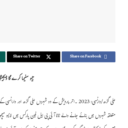
Share on Twitter
Share on Facebook
جیو سنیما کرے گا ڈیجیٹ
علی گڑھ/وارنسی: 2023 ۔اتر پردیش کے دو شہروں علی گڑھ اور 
متعلقہ شہروں میں بنائے جانے والے ٹاٹا آئی پی ایل فین پارکس میں لائیو م