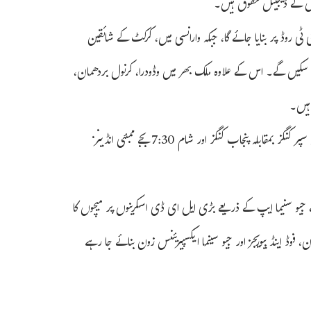
ایل کے ڈیجیٹل حقوق ہیں۔
 ٹی روڈ پر بنایا جائے گا، جبکہ وارانسی میں، کرکٹ کے شائقین
یکھ سکیں گے۔ اس کے علاوہ ملک بھر میں وڈودرا، کرنول بردھمان،
 ہیں۔
فین پارک کے دروازے دوپہر 1.30 بجے سے کھلیں گے۔ دوپہر 3:30 بجے چنئی سپر کنگز بمقابلہ پنجاب کنگز اور شام 7:30 بجے ممبئی انڈینز
جیو سنیما ایپ کے ذریعے بڑی ایل ای ڈی اسکرینوں پر میچوں کا
فوڈ اینڈ بیوریجز اور جیو سینما ایکسپیریئنس زون بنائے جا رہے