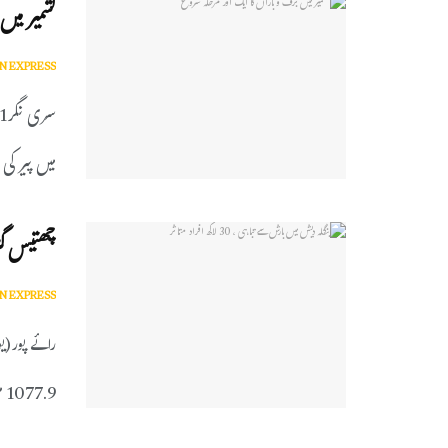
کشمیر میں
N EXPRESS
میں پیر کی 
چھتیس گڑھ میں اب
N EXPRESS
رائے پور(
1077.9 ملی میٹر بارش ریکارڈ ...