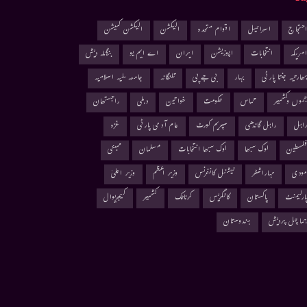
حتجاج
اسرائیل
اقوام متحدہ
الیکشن
الیکشن کمیشن
مریکہ
انتخابات
اپوزیشن
ایران
اے ایم یو
بنگلہ دیش
ھارتیہ جنتا پارٹی
بہار
بی جے پی
تلنگانہ
جامعہ ملیہ اسلامیہ
موں وکشمیر
حماس
حکومت
خواتین
دہلی
راجستھان
اہل
راہل گاندھی
سپریم کورٹ
عام آدمی پارٹی
غزہ
لسطین
لوک سبھا
لوک سبھا انتخابات
مسلمان
ممبئی
ودی
مہاراشٹر
نیشنل کانفرنس
وزیر اعظم
وزیر اعلیٰ
ارلیمنٹ
پاکستان
کانگریس
کرناٹک
کشمیر
کیجریوال
ماچل پردیش
ہندوستان