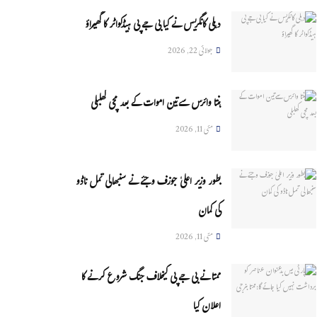
دہلی کانگریس نے کیا بی جے پی ہیڈکواٹر کا گھیراؤ
جولائی 22, 2026
ہنتا وائرس سےتین اموات کے بعد مچی کھلبلی
مئی 11, 2026
بطور وزیر اعلیٰ جوزف وجئے نے سنبھالی تمل ناڈو
کی کمان
مئی 11, 2026
ممتا نے بی جے پی کیخلاف جنگ شروع کرنے کا
اعلان کیا