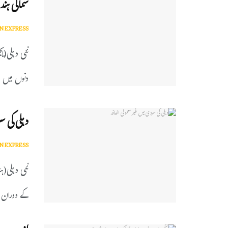
شمالی ہن
N EXPRESS
نئی دہلی(ا
دنوں میں درجہ
دہلی کی س
N EXPRESS
کے دوران ہ