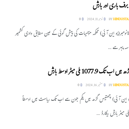
 برف باری اور بارش
HINDUSTA
BY
نومبر 11, 2024
0
سری نگر11نومبر(یو این آئی) محکمہ موسمیات کی پیش گوئی کے عین مطابق وادی کشمیر
سہ پہر سے ...
 تک 1077.9 ملی میٹر اوسط بارش
HINDUSTA
BY
ستمبر 16, 2024
0
یو این آئی) چھتیس گڑھ میں یکم جون سے اب تک ریاست میں اوسطاً