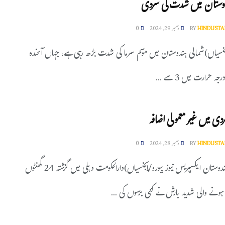
دوستان میں شدت کی سردی
HINDUSTA
BY
دسمبر 29, 2024
0
یجنسیاں)شمالی ہندوستان میں موسم سرما کی شدت بڑھ رہی ہے، جہاں آئندہ
 حرارت میں 3 سے ...
ردی میں غیر معمولی اضافہ
HINDUSTA
BY
دسمبر 28, 2024
0
نئی دہلی(ہندوستان ایکسپریس نیوز بیورو/ایجنسیاں)دارالحکومت دہلی میں گزشتہ 24 گھنٹوں
ونے والی شدید بارش نے کئی برسوں کی ...