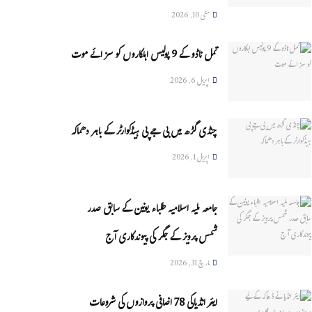
مئی 10, 2026
تمل ناڈو کے 9 پولیس اہلکاروں کو سزائے موت
اپریل 6, 2026
چنڈی گڑھ میں بی جے پی ہیڈکوارٹر کے باہر دھماکہ
اپریل 1, 2026
جامعہ ملیہ اسلامیہ طلباء یونین کے سابق صدر
شمس پرویز کے جگر کی پیوندکاری آج
مارچ 31, 2026
ایئر انڈیاکی 78 اضافی پروازوں کی شروعات