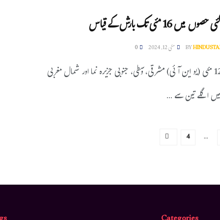
میں 16 مئی تک بارش کے قیاس
HINDUSTA
BY
مئی 12, 2024
0
نئی دہلی، 12 مئی (یو این آئی) مشرقی، وسطی، جنوبی جزیرہ نما اور شمال مغربی
یں اگلے تین سے ...
4
…
gs
Categories