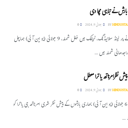
بارش نے تباہی مچا دی
HINDUSTA
BY
جولائی 9, 2024
0
بڑے پیمانے پر لینڈ سلائیڈنگ، ٹریفک میں خلل شملہ، 9 جولائی (یو این آئی) ہماچل
اجدھانی شملہ میں ...
یش نظرامرناتھ یاترا معطل
HINDUSTA
BY
جولائی 9, 2024
0
سری نگر، 6 جولائی (یو این آئی) بھاری بارشوں کے پیش نظر شری امرناتھ جی یاترا کو
 ...