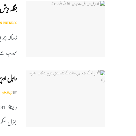
بنگلہ دیش میں ب
N EXPRESS
ڈھاکہ (یو 
سیلاب سے 2 افراد جاں بحق، 
راہل اورپر
BY
شاہدالاسلام
و
جنرل سکریٹر