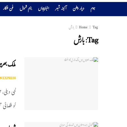
ہوم
دیار وطن
آئینہ شہر
اخبارجہاں
بزم شمال
فن فنکار
Tag
Home
بارش
Tag:
بارش
ملک بھرمی
N EXPRESS
کو فضائی حم