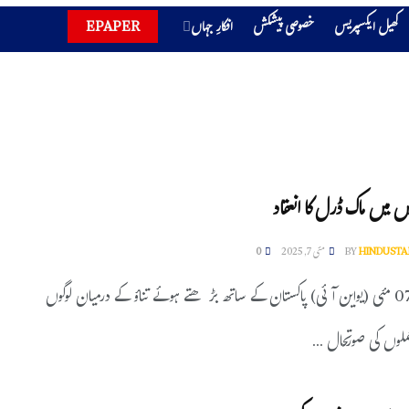
کھیل ایکسپریس
خصوصی پیشکش
افکارِ جہاں
EPAPER
ں میں ماک ڈرل کا انعقاد
HINDUSTA
BY
مئی 7, 2025
0
نئی دہلی، 07 مئی (یواین آئی) پاکستان کے ساتھ بڑھتے ہوئے تناؤ کے درمیان لوگوں
لوں کی صورتحال ...