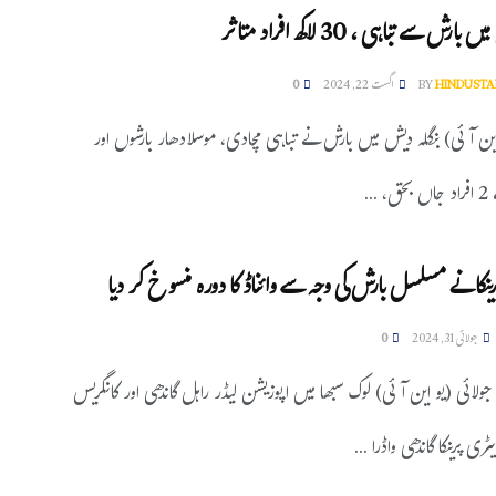
ارش سے تباہی ، 30 لاکھ افراد متاثر
HINDUSTA
BY
اگست 22, 2024
0
این آئی) بنگلہ دیش میں بارش نے تباہی مچادی، موسلادھار بارشوں اور
...
ینکا نے مسلسل بارش کی وجہ سے وائناڈ کا دورہ منسوخ کر دیا
جولائی 31, 2024
0
ائیناڈ، 31 جولائی (یو این آئی) لوک سبھا میں اپوزیشن لیڈر راہل گاندھی اور کانگریس
ی پرینکا گاندھی واڈرا ...