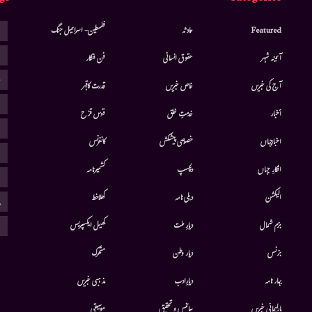
ا
Featured
حادثہ
فلسطین- اسرائیل جنگ
ا
آئینہ شہر
حقوق انسانی
فن فنکار
ب
آج کی خبریں
خاص خبریں
قدرت کاقہر
ج
أخبار
خدمتِ خلق
قوس قزح
ر
اخبارجہاں
خصوصی پیشکش
کانفرنس
ف
افکارِ جہاں
دلچسپ
کشمیرنامہ
م
الیکشن
دہلی نامہ
کھلاخط
پ
ہ
بزم شمال
دیارِ ملت
کھیل ایکسپریس
بزنس
دیار وطن
متحرك
بہار نامہ
دیارِادب
مذہبی خبریں
پارلیمانی خبریں
سائنس و تحقیق
موسيقى