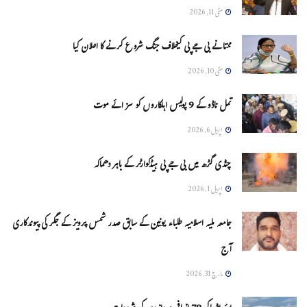
مئی 11, 2026
ممتا نے بی جے پی کیخلاف جنگ شروع کرنے کا اعلان کیا
مئی 10, 2026
تمل ناڈو کے 9 پولیس اہلکاروں کو سزائے موت
اپریل 6, 2026
چنڈی گڑھ میں بی جے پی ہیڈکوارٹر کے باہر دھماکہ
اپریل 1, 2026
جامعہ ملیہ اسلامیہ طلباء یونین کے سابق صدر شمس پرویز کے جگر کی پیوندکاری
آج
مارچ 31, 2026