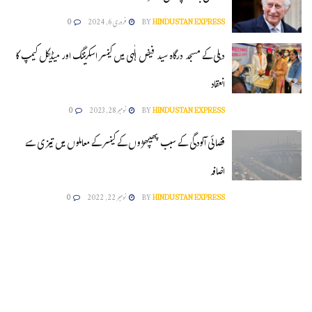
HINDUSTAN EXPRESS
BY
فروری 6, 2024
0
دہلی کے مسجد درگاہ سید فیض الٰہی میں کینسر اسکریننگ اور میڈیکل کیمپ کا
انعقاد
HINDUSTAN EXPRESS
BY
نومبر 28, 2023
0
فضائی آلودگی کے سبب پھیپھڑوں کے کینسر کے معاملوں میں تیزی سے
اضافہ
HINDUSTAN EXPRESS
BY
نومبر 22, 2022
0