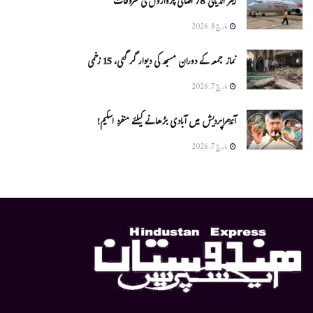
ایئر انڈیاکی 78 اضافی پروازوں کی شروعات
مارچ 8, 2026
نماز جمعہ کے دوران مسجد کی دیوار گر گئی، 15 زخمی
مارچ 7, 2026
آندھراپردیش میں آبادی بڑھانے کیلئے منفرد اسکیم!
مارچ 7, 2026