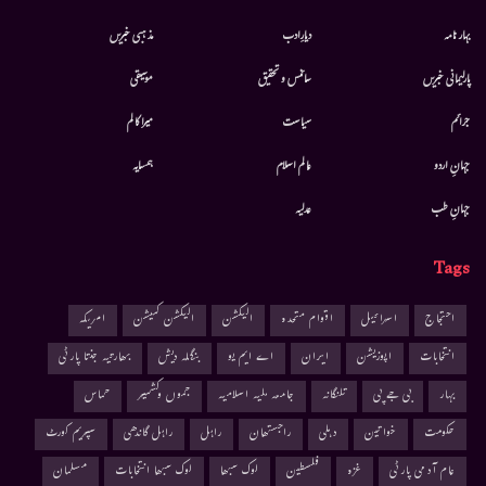
بہار نامہ
دیارِادب
مذہبی خبریں
پارلیمانی خبریں
سائنس و تحقیق
موسيقى
جرائم
سیاست
میرا کالم
جہانِ اردو
عالم اسلام
ہمسایہ
جہانِ طب
عدلیہ
Tags
احتجاج
اسرائیل
اقوام متحدہ
الیکشن
الیکشن کمیشن
امریکہ
انتخابات
اپوزیشن
ایران
اے ایم یو
بنگلہ دیش
بھارتیہ جنتا پارٹی
بہار
بی جے پی
تلنگانہ
جامعہ ملیہ اسلامیہ
جموں وکشمیر
حماس
حکومت
خواتین
دہلی
راجستھان
راہل
راہل گاندھی
سپریم کورٹ
عام آدمی پارٹی
غزہ
فلسطین
لوک سبھا
لوک سبھا انتخابات
مسلمان