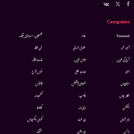
Categories
Featured
حادثہ
فلسطین- اسرائیل جنگ
آئینہ شہر
حقوق انسانی
فن فنکار
آج کی خبریں
خاص خبریں
قدرت کاقہر
أخبار
خدمتِ خلق
قوس قزح
اخبارجہاں
خصوصی پیشکش
کانفرنس
افکارِ جہاں
دلچسپ
کشمیرنامہ
الیکشن
دہلی نامہ
کھلاخط
بزم شمال
دیارِ ملت
کھیل ایکسپریس
بزنس
دیار وطن
متحرك