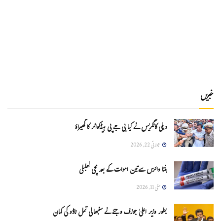
خبریں
دہلی کانگریس نے کیا بی جے پی ہیڈکواٹر کا گھیراؤ
جولائی 22, 2026
ہنتا وائرس سےتین اموات کے بعد مچی کھلبلی
مئی 11, 2026
بطور وزیر اعلیٰ جوزف وجئے نے سنبھالی تمل ناڈو کی کمان