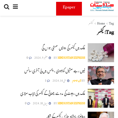
Epaper
Tag
Home
کینسر
Tag:
کینسر
ملک میں کینسر کی دوائیں سستی ہو ں گی
HINDUSTAN EXPRESS
BY
ستمبر 9, 2024
0
نہیں رہے سشیل کمارمودی ، ایمس میں لی آخری سانس
BY
شاہدالاسلام
مئی 14, 2024
1
ملک میں روبوٹ کی مدد سے چھاتی کے کینسر کی نایاب سرجری
HINDUSTAN EXPRESS
BY
اپریل 18, 2024
0
برطانوی بادشاہ چارلس کینسر کے شکار