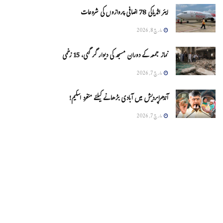
ایئر انڈیاکی 78 اضافی پروازوں کی شروعات
مارچ 8, 2026
نماز جمعہ کے دوران مسجد کی دیوار گر گئی، 15 زخمی
مارچ 7, 2026
آندھراپردیش میں آبادی بڑھانے کیلئے منفرد اسکیم!
مارچ 7, 2026