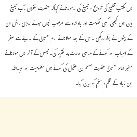
میں مکتب تشیع کی ترویج و تبلیغ کی ۔مولانانے کہاکہ حضرت غفران مآب تبلیغ
دین میں کبھی کسی حکومت اور بادشاہ سے مرعوب نہیں ہوئے ۔یہی روش ان
کے بیٹوں نے برقراررکھی ۔اس کے بعد مولانانے امام حسینؑ کے مدینے سے سفر
کے اسباب اور کوفے کےسیاسی حالات پر تقریر کی۔مجلس کے آخر میں مولانانے
سفیر امام حسینؑ حضرت مسلم بن عقیل کی کوفے میں مظلومیت اور عبیداللہ
ابن زیاد کے ظلم و ستم کو بیان کیا۔