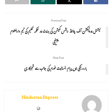
Previous Post
نیشنل پروٹیکشن آف چائلڈ رائٹس کمیشن کی ہدایت پر محکمہ تعلیم کی ٹیم دارالعلوم
پہنچی
Next Post
بارہ بنکی میں پیام انسانیت فورم کی جانب سے شجرکاری
Hindustan Express