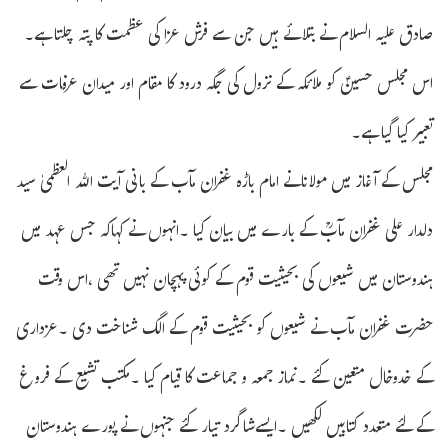
صادق علیہ السلام نے بتلائے ہیں جن سے فرش عزا کی عظمت کا پتہ چلتا ہے۔
اس مجلس حسینؑ کو ملائکہ کے نزول کی جگہ درود کا مقام اور میدان عرفات سے
تعبیر کیا گیا ہے۔
مجلس کے آغاز میں مولانانے امام باڑہ غفران مآب کے بانی آیت اللہ العظمیٰ سید
دلدار علی غفران مآبؒ کے بارے میں بیان کیا ۔انہوں نے کہاکہ جس عہد میں
ہندوستان میں شیعوں کی بحیثیت قوم کے کوئی پہچان نہیں تھی ،اس وقت
حضرت غفران مآب نے شیعوں کو بحیثیت قوم کے الگ شناخت دی ۔عزداری
کے خدوخال متعین کئے ۔نماز جمعہ و جماعت کا قیام کیا ۔مکتب تشیع کے فروغ
کے لئے متعدد کتابیں لکھیں ۔ایسےشاگرد تیار کئے جنہوں نے پورے ہندوستان