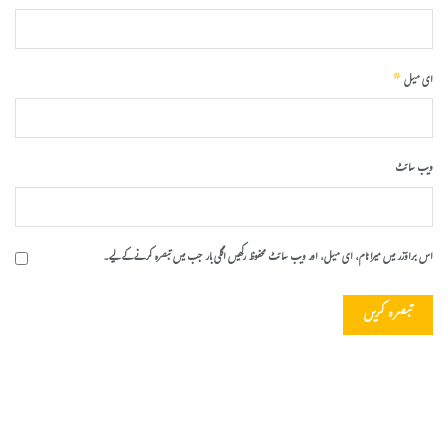
*
ای میل
ویب‌ سائٹ
اس براؤزر میں میرا نام، ای میل، اور ویب سائٹ محفوظ رکھیں اگلی بار جب میں تبصرہ کرنے کےلیے۔