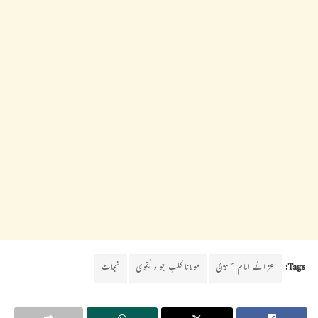
Tags:
عزائے امام حسینؑ
مولانا کلب جواد نقوی
نجات