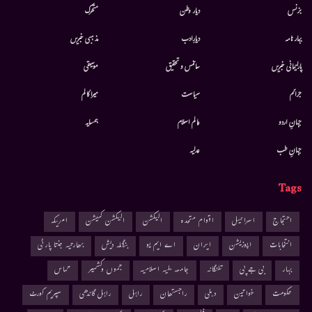
بزنس
دیار وطن
متحرك
بہار نامہ
دیارِادب
مذہبی خبریں
پارلیمانی خبریں
سائنس و تحقیق
موسيقى
جرائم
سیاست
میرا کالم
جہانِ اردو
عالم اسلام
ہمسایہ
جہانِ طب
عدلیہ
Tags
احتجاج
اسرائیل
اقوام متحدہ
الیکشن
الیکشن کمیشن
امریکہ
انتخابات
اپوزیشن
ایران
اے ایم یو
بنگلہ دیش
بھارتیہ جنتا پارٹی
بہار
بی جے پی
تلنگانہ
جامعہ ملیہ اسلامیہ
جموں وکشمیر
حماس
حکومت
خواتین
دہلی
راجستھان
راہل
راہل گاندھی
سپریم کورٹ