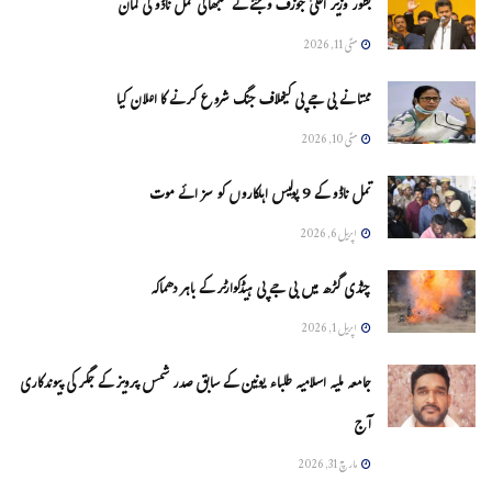
بطور وزیر اعلیٰ جوزف وجئے نے سنبھالی تمل ناڈو کی کمان
مئی 11, 2026
ممتا نے بی جے پی کیخلاف جنگ شروع کرنے کا اعلان کیا
مئی 10, 2026
تمل ناڈو کے 9 پولیس اہلکاروں کو سزائے موت
اپریل 6, 2026
چنڈی گڑھ میں بی جے پی ہیڈکوارٹر کے باہر دھماکہ
اپریل 1, 2026
جامعہ ملیہ اسلامیہ طلباء یونین کے سابق صدر شمس پرویز کے جگر کی پیوندکاری
آج
مارچ 31, 2026