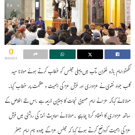
0
SHARES
لکھنؤ:امام باڑہ غفران مآب میں پہلی مجلس کو خطاب کرتے ہوئے مولانا سید
کلب جواد نقوی نے عزاداری اور فرش عزا کی اہمیت و عظمت پر خطاب کیا۔
مولانانے کہاکہ عزائے امام حسینؑ نجات کا بہترین ذریعہ ہے ،اس لئے اخلاص کے
ساتھ عزاداری کا انعقاد کرنا چاہیے ۔مولانا نے احادیث ائمہؑ کی روشنی میں فرش
عزا کی اہمیت کوواضح کرتے ہوئے کہا کہ مجلس عزا کے چودہ نام امام جعفر