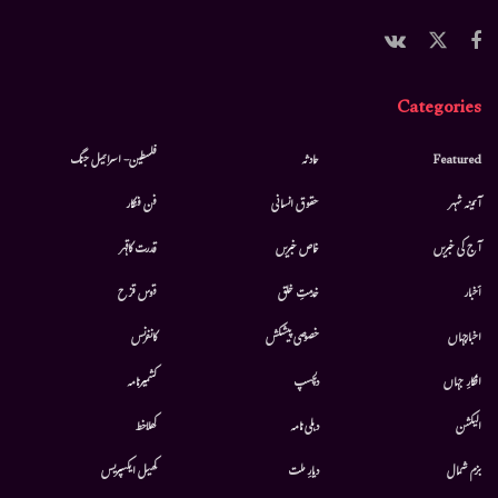
Categories
Featured
حادثہ
فلسطین- اسرائیل جنگ
آئینہ شہر
حقوق انسانی
فن فنکار
آج کی خبریں
خاص خبریں
قدرت کاقہر
أخبار
خدمتِ خلق
قوس قزح
اخبارجہاں
خصوصی پیشکش
کانفرنس
افکارِ جہاں
دلچسپ
کشمیرنامہ
الیکشن
دہلی نامہ
کھلاخط
بزم شمال
دیارِ ملت
کھیل ایکسپریس