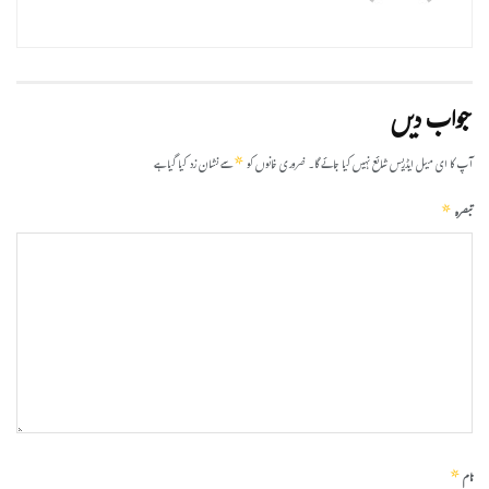
جواب دیں
*
آپ کا ای میل ایڈریس شائع نہیں کیا جائے گا۔
ضروری خانوں کو
سے نشان زد کیا گیا ہے
*
تبصرہ
*
نام