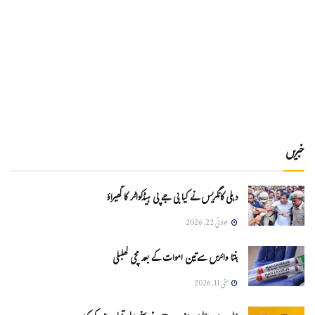
خبریں
دہلی کانگریس نے کیا بی جے پی ہیڈکواٹر کا گھیراؤ
جولائی 22, 2026
ہنتا وائرس سےتین اموات کے بعد مچی کھلبلی
مئی 11, 2026