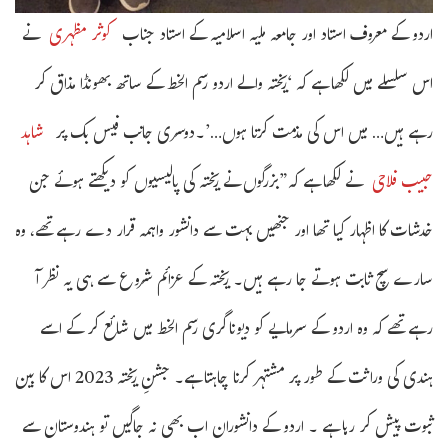
اردو کے معروف استاد اور جامعہ ملیہ اسلامیہ کے استاد جناب
کوثر مظہری
نے
اس سلسلے میں لکھا ہے کہ ‘ریختہ والے اردو رسم الخط کے ساتھ بھونڈا مذاق کر
رہے ہیں… میں اس کی مذمت کرتا ہوں…’۔دوسری جانب فیس بک پر
شاہد
حبیب فلاحی
نے لکھا ہے کہ”بزرگوں نے ریختہ کی پالیسیوں کو دیکھتے ہوئے جن
خدشات کا اظہار کیا تھا اور جنھیں بہت سے دانشور واہمہ قرار دے رہے تھے، وہ
سارے سچ ثابت ہوتے جا رہے ہیں۔ ریختہ کے عزائم شروع سے ہی یہ نظر آ
رہے تھے کہ وہ اردو کے سرمایے کو دیوناگری رسم الخط میں شائع کر کے اسے
ہندی کی وراثت کے طور پر مشتہر کرنا چاہتا ہے۔ جشنِ ریختہ 2023 اس کا بین
ثبوت پیش کر رہا ہے ۔ اردو کے دانشوران اب بھی نہ جاگیں تو ہندوستان سے