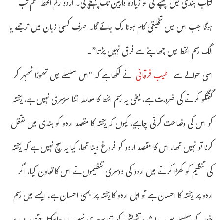
کتاب ہندی میں چھپے گی تو زیادہ قارئین تک پہنچے گی۔ اردو رسم الخط ختم تب
ہوگا جب اس میں تخلیقی کام ہونا رک جائے گا۔ صرف کسی زبان میں ترجمے یا
الگ رسم الخط میں چھاپنے سے فرق نہیں پڑتا”۔
اسی حوالے سے
طیب فرقانی
نے لکھا ہے کہ "اس سلسلے میں تھوڑا ٹھہر کر
گفتگو کرنے کی ضرورت ہے، یعنی یہ رسم الخط کا معاملہ اتنا سرسری نہیں ہے، ریختہ
کو اس کی وضاحت کرنی چاہیے، کیوں کہ ریختہ کا مقصد اردو کو ہندی میں منتقل
کرنا تو نہیں تھا، اس کا مقصد اردو کو فروغ دینا تھا، کیا یہ سچ نہیں ہے کہ ریختہ
کی تنظیم کو کھڑا کرنے میں اردو کی دوسری تنظیموں نے اس کا تعاون کیا، اگر
اردو پر ریختہ کا احسان ہے تو اہل اردو کا ریختہ پر بھی احسان ہے، ایسے میں رسم