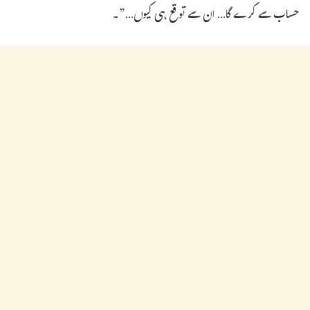
حساب سے کرے گا… ان سے توقع ہی کیوں…”۔