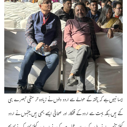
ایسا نہیں ہے کہ ریختہ کے حوالے سے اردو والوں نے زیادہ تر منفی تبصرے ہی
کئے ہیں،بلکہ بہت سے اردو کے قلمکار اور صحافی ایسے بھی ہیں،جنہوں نے اردو