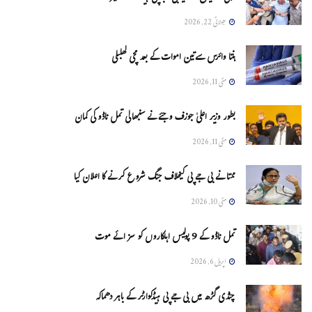
جولائی 22, 2026
ہنتا وائرس سےتین اموات کے بعد مچی کھلبلی
مئی 11, 2026
بطور وزیر اعلیٰ جوزف وجئے نے سنبھالی تمل ناڈو کی کمان
مئی 11, 2026
ممتا نے بی جے پی کیخلاف جنگ شروع کرنے کا اعلان کیا
مئی 10, 2026
تمل ناڈو کے 9 پولیس اہلکاروں کو سزائے موت
اپریل 6, 2026
چنڈی گڑھ میں بی جے پی ہیڈکوارٹر کے باہر دھماکہ