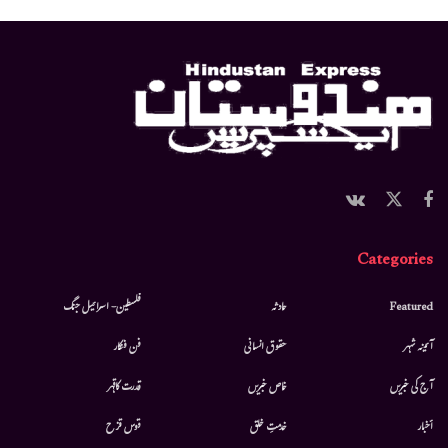
Categories
Featured
حادثہ
فلسطین- اسرائیل جنگ
آئینہ شہر
حقوق انسانی
فن فنکار
آج کی خبریں
خاص خبریں
قدرت کاقہر
أخبار
خدمتِ خلق
قوس قزح