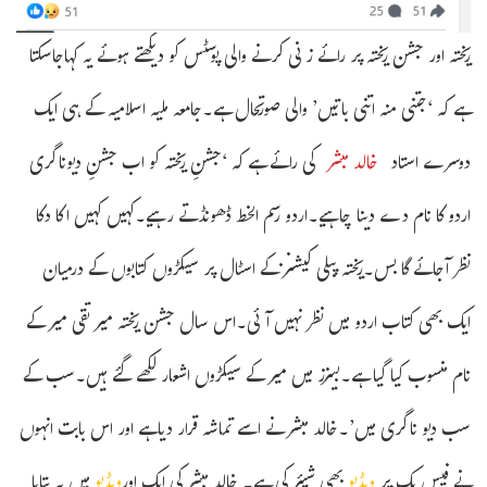
ریختہ اور جشن ریختہ پر رائے زنی کرنے والی پوسٹس کو دیکھتے ہوئے یہ کہاجاسکتا
ہے کہ ‘جتنی منہ اتنی باتیں’ والی صورتحال ہے۔جامعہ ملیہ اسلامیہ کے ہی ایک
دوسرے استاد
خالد مبشر
کی رائے ہے کہ ‘جشنِ ریختہ کو اب جشنِ دیوناگری
اردو کا نام دے دینا چاہیے۔اردو رسم الخط ڈھونڈتے رہیے۔کہیں کہیں اکا دکا
نظر آجائے گا بس۔ریختہ پبلی کیشنز کے اسٹال پر سیکڑوں کتابوں کے درمیان
ایک بھی کتاب اردو میں نظر نہیں آئی۔اس سال جشن ریختہ میر تقی میر کے
نام منسوب کیا گیا ہے۔بینرز میں میر کے سیکڑوں اشعار لکھے گئے ہیں۔سب کے
سب دیو ناگری میں’۔خالد مبشر نے اسے تماشہ قرار دیاہے اور اس بابت انہوں
نے فیس بک پر
ویڈیو
بھی شیئر کی ہے۔ خالد مبشر کی ایک اور
ویڈیو
میں یہ بتایا