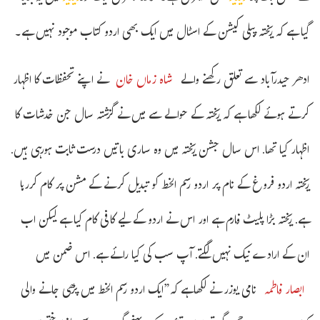
گیا ہے کہ ریختہ پبلی کیشن کے اسٹال میں ایک بھی اردو کتاب موجود نہیں ہے۔
ادھر حیدرآباد سے تعلق رکھنے والے
شاہ زماں خان
نے اپنے تحفظات کا اظہار
کرتے ہوئے لکھا ہے کہ ریختہ کے حوالے سے میں نے گزشتہ سال جن خدشات کا
اظہار کیا تھا. اس سال جشن ریختہ میں وہ ساری باتیں درست ثابت ہورہی ہیں.
ریختہ اردو فروغ کے نام پر اردو رسم الخط کو تبدیل کرنے کے مشن پر کام کررہا
ہے. ریختہ بڑا پلیٹ فارم ہے اور اس نے اردو کے لیے کافی کام کیا ہے لیکن اب
ان کے ارادے نیک نہیں لگتے. آپ سب کی کیا رائے ہے. اس ضمن میں
ابصار فاطمہ
نامی یوزر نے لکھاہے کہ”ایک اردو رسم الخط میں پڑھی جانے والی