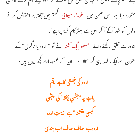
کیلئے آنسو بہانے والوں کو میدان عمل میں کودنے اور اردو کیلئے کام کرنے کا بھی
مشورہ دیا ہے۔اس ضمن میں
غوث سیوانی
لکھتے ہیں’ریختہ پر اعتراض کرنے
والوں کو خود آگے آکر اس سے بہتر کام کرنا چاہیے’۔
اندور سے تعلق رکھنے والے
مسعود بیگ تشنہ
نے تو ” اردو یا ناگری” کے
عنوان سے ایک قطعہ ہی لکھ ڈالا ہے۔ ان کے محسوسات کچھ یوں ہیں:
اردو کی رخصتی کا ہے ماتم
یا ہے یہ ‘جشنِ ریختہ’ کی خوشی
کیسی "تشنہ” ہے خدمتِ اردو
اردو ہے صاف صاف اب ہندی