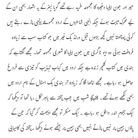
میر اور جون ایلیا وغیرہ کا مجموعہ خرید رہے تھے گویا بینر کے یہ اشعار بھی ان کے
لیے محرک ثابت ہوئے جبکہ انہی شاعروں کے اردو مجموعے یونہی پڑے رہتے ہیں
کوئی پوچھتا نہیں کچھ برسوں قبل ورلڈ بک فیر میں جو کتاب سب سے زیادہ
فروخت ہوئی وہ دیو ناگری میں جون ایلیا کا شعری مجموعہ تھا۔ مجھے لگتا ہے کہ
ہندی میں کتاب کلچر زندہ ہے جبکہ اردو میں کباب تہذیب کو تیزی سے فروغ
حاصل ہو رہا ہے۔ مجھے اچھا لگا کہ زیادہ تر ہندی بک اسٹال کے نام اردو میں
بھی لکھے ہوئے تھے۔ 8بجے شب میں جب ریختہ سے باہر نکل رہا تھا تو دیکھا کہ
ایک ہجوم اندر داخل ہو رہا ہے ۔ ایک منظر تو مجھے ادبھت کر گیا کہ جن کے
پاؤں زمین پر نہیں پڑتے انہیں بھی زمین پر بیٹھے ہوئے دیکھا ۔ریختہ کی کامیابی