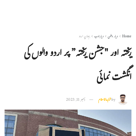
Home
دیار وطن
دیارِادب
جہانِ اردو
ریختہ اور "جشن ریختہ” پر اردو والوں کی
انگشت نمائی
by
شاہدالاسلام
دسمبر 11, 2023