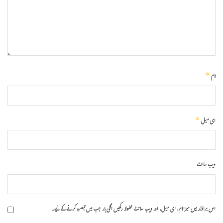
*
نام
*
ای میل
ویب‌ سائٹ
اس براؤزر میں میرا نام، ای میل، اور ویب سائٹ محفوظ رکھیں اگلی بار جب میں تبصرہ کرنے کےلیے۔