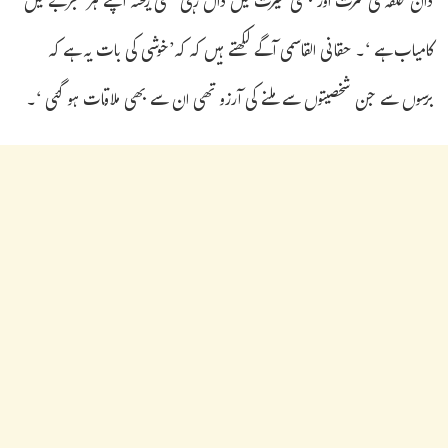
دان حلقہ کی کثرت اور بھی حیرت میں ڈال رہی تھی ریختہ اپنے ہر تجربے میں
کامیاب ہے ‘۔ حقانی القاسمی آگے لکھتے ہیں کہ کہ’خوشی کی بات یہ ہے کہ
برسوں سے جن شخصیتوں سے ملنے کی آرزو تھی ان سے بھی ملاقات ہو گئی ‘۔