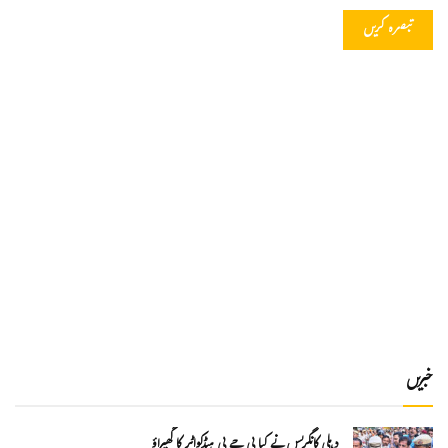
خبریں
دہلی کانگریس نے کیا بی جے پی ہیڈکواٹر کا گھیراؤ