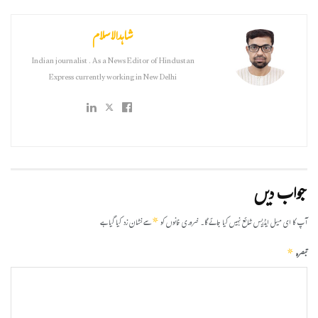
شاہدالاسلام
Indian journalist . As a News Editor of Hindustan
Express currently working in New Delhi
جواب دیں
*
آپ کا ای میل ایڈریس شائع نہیں کیا جائے گا۔
ضروری خانوں کو
سے نشان زد کیا گیا ہے
*
تبصرہ