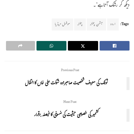
دیکھ کر رشک آتا ہے’۔
Tags:
اردو
جشن ریختہ
ریختہ
سوشل میڈیا
Previous Post
ٹونک کی معروف شخصیت صاحبزادہ شوکت علی خاں کا انتقال
Next Post
کشمیر کی خصوصی حیثیت کی منسوخی کا فیصلہ برقرار