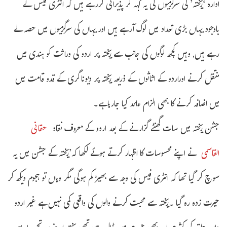
ادارہ ‘ریختہ’ کی سرگرمیوں کی یہ کہہ کر پذیرائی کررہے ہیں کہ انٹری فیس کے
باوجود یہاں بڑی تعداد میں لوگ آرہے ہیں اور یہاں کی سرگرمیوں میں حصہ لے
رہے ہیں, وہیں کچھ لوگوں کی جانب سے ریختہ پر اردو کی وراثت کو ہندی میں
منتقل کرنے اوراردو کے اثاثوں کے ذریعہ ریختہ پر دیوناگری کے قدو قامت میں
میں اضافہ کرنے کا بھی الزام عائد کیا جارہاہے۔
جشن ریختہ میں سات گھنٹے گزارنے کے بعد اردو کے معروف نقاد
حقانی
القاسمی
نے اپنے محسوسات کا اظہار کرتے ہوئے لکھا کہ’ریختہ کے جشن میں یہ
سوچ کر گیا تھا کہ انٹری فیس کی وجہ سے بھیڑ کم ہوگی مگر وہاں تو ہجوم دیکھ کر
حیرت زدہ رہ گیا ۔ریختہ سے محبت کرنے والوں کی واقعی کمی نہیں ہے غیر اردو