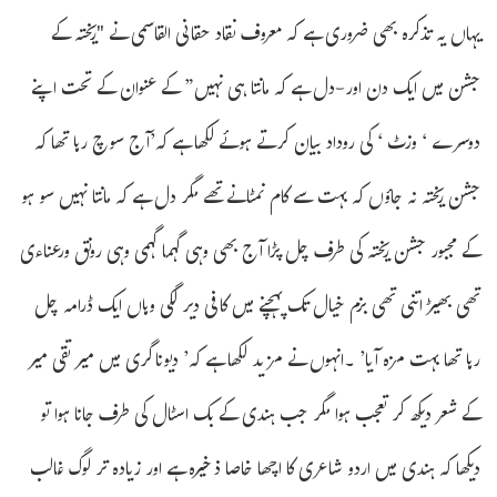
یہاں یہ تذکرہ بھی ضروری ہے کہ معروف نقاد حقانی القاسمی نے "ریختہ کے
جشن میں ایک دن اور-دل ہے کہ مانتا ہی نہیں” کے عنوان کے تحت اپنے
دوسرے ‘ وزٹ ‘ کی روداد بیان کرتے ہوئے لکھا ہے کہ’آج سوچ رہا تھا کہ
جشن ریختہ نہ جاؤں کہ بہت سے کام نمٹانے تھے مگر دل ہے کہ مانتا نہیں سو ہو
کے مجبور جشن ریختہ کی طرف چل پڑا آج بھی وہی گہما گہمی وہی رونق ورعناءی
تھی بھیڑ اتنی تھی بزم خیال تک پہچنے میں کافی دیر لگی وہاں ایک ڈرامہ چل
رہا تھا بہت مزہ آیا’ ۔انہوں نے مزید لکھا ہے کہ’ دیوناگری میں میر تقی میر
کے شعر دیکھ کر تعجب ہوا مگر جب ہندی کے بک اسٹال کی طرف جانا ہوا تو
دیکھا کہ ہندی میں اردو شاعری کا اچھا خاصا ذخیرہ ہے اور زیادہ تر لوگ غالب