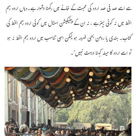
سے اسے صد فی صد اردو کی محبت کے خانے میں رکھنا دشوار ہے۔وہاں اردو رسم
الخط میں نہ کوئی بینر ہے ، نہ ان کے پبلیکیشن اسٹال میں کوئی اردو رسم الخط کی
کتاب۔ ہندی یا رومن بھی ضرور ہو لیکن اسی تناسب میں اردو رسم الخط نہ ہو
تو اسے اردو کا میلہ کہنا درست نہیں’۔