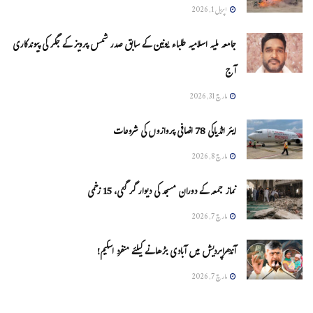
اپریل 1, 2026
جامعہ ملیہ اسلامیہ طلباء یونین کے سابق صدر شمس پرویز کے جگر کی پیوندکاری
آج
مارچ 31, 2026
ایئر انڈیاکی 78 اضافی پروازوں کی شروعات
مارچ 8, 2026
نماز جمعہ کے دوران مسجد کی دیوار گر گئی، 15 زخمی
مارچ 7, 2026
آندھراپردیش میں آبادی بڑھانے کیلئے منفرد اسکیم!
مارچ 7, 2026