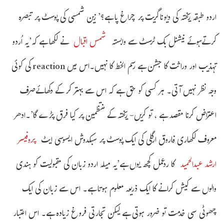
اردو طبقہ ریختہ کی دیوناگریت پر چراغ پا ہے؟’ زین شمسی کی پوسٹ پر تبصرہ
کرتےہوئے نیشنل بک ٹرسٹ سے وابستہ
شمس اقبال
نے لکھا ہے کہ’یہ اُردو
تہذیب اور وراثت کا جشن ہے رسم الخط کا نہیں۔اس میں reaction کی کوئی
وجہ نظر نہیں آتی۔ ہر کسی کو حق ہے کہ اس سے بہتر کر کے دکھائےصرف
اعتراض کرنا مقصد ہے ، تو کریں- ریختہ کے منتظمین پر کیا فرق پڑے گا’۔ادھر
معروف لکھاری فاروق ارگلی کی ایک پوسٹ پر سبکدوش ایسوسی ایٹ
پروفیسر
ارشد عبدالحمید
کا ردعمل کچھ یوں ہے’یہ میلہ اردو زبان کی مقبولیت کو ہندی
والوں سے کیش کرانے کا ایک ذریعہ معلوم ہوتا ہے۔ اس سے زبان کی ایک
چھوٹی سی خدمت تو ضرور ہوتی ہے لیکن تجارتی فروغ زیادہ ہے۔ اس اعتبار