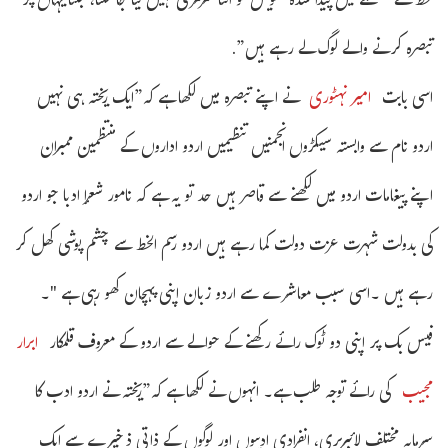
خط کے سلسلے میں پیدا شدہ تشویش کو اتنا سرسری نہیں لیا جاسکتا، جتنا یہاں پر
تبصرہ کرنے والے لوگ لے رہے ہیں”.
اسی بابت
امیر نہٹوری
نے اپنے تبصرہ میں لکھا ہے کہ”ایک ریختہ ہی نہیں
اردو نام سے وابستہ سیکڑوں انجمنیں تنظیمیں اردو اداروں کے منتظمین ممبران
اپنے پیغامات اردو میں لکھنے سے قاصر ہیں حد تو یہ ہے کہ نامور شعرإ ادبا جو اردو
کی بدولت شہرت عزت دولت کما رہے ہیں اردو رسم الخط سے چشم پوشی کھل کر
رہے ہیں ۔اسی سبب معاشرے سے اردو زبان اپنی پہچان کھو رہی ہے "۔
فیس بک پر اپنی دو ٹوک رائے رکھنے کے حوالے سے اردو کے معروف قلمکار
ابرار
مجیب
کی رائے توجہ طلب ہے۔ انہوں نے لکھا ہے کہ”ریختہ نے اردو ادب کا
سرمایہ مختلف لائبریری، انفرادی ادیبوں اور لوگوں کے ذاتی ذخیرے سے ایک