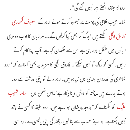
اردو کا جنازہ اٹھتے دیر نہیں لگے گی”۔
شاہد حبیب فلاحی کی پوسٹ پر تبصرہ کرتے ہوئے اردو کے
معروف لکھاری
فاروق ارگلی
لکھتے ہیں ‘جاگ کر بھی کیا کرلیں گے۔۔ہر زبان کا ادب دوسری
زبانوں میں منتقل ہوتا ہی ہے اس سے نقصان کیا ہے۔آپ اپنا کام کرتے
رہیں۔کسی کو روک تو نہیں سکتے’۔ فاروق ارگلی کا مزید یہ بھی کہنا ہے کہ ‘اردو
شاعری کی قدردان ہندی میں زیادہ ہیں۔اردو والے تو اپنی وراثت سے دور
ہوتے جارہے ہیں۔ریختہ کو دوش دینا بیکار ہے’۔اس ضمن میں
اسامہ شعیب
علیگ
کا لکھنا ہے کہ”بلاوجہ پریشان ہو رہے ہیں، اردو طبقہ کا کسی نے ہاتھ
نہیں پکڑا ہے، وہ اپنے حساب سے بنا لیں، ریختہ کی اپنی پالیسی ہے، وہ اسی