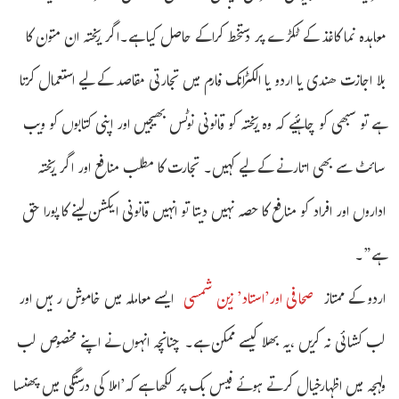
معاہدہ نما کاغذ کے ٹکڑے پر دستخط کراکے حاصل کیا ہے۔اگر ریختہ ان متون کا
بلا اجازت ھندی یا اردو یا الکٹرانک فارم میں تجارتی مقاصد کے لیے استعمال کرتا
ہے تو سبھی کو چاہئیے کہ وہ ریختہ کو قانونی نوٹس بھیجیں اور اپنی کتابوں کو ویب
سائٹ سے بھی اتارنے کے لیے کہیں۔ تجارت کا مطلب منافع اور اگر ریختہ
اداروں اور افراد کو منافع کا حصہ نہیں دیتا تو انہیں قانونی ایکشن لینے کا پورا حق
ہے”۔
اردو کے ممتاز
صحافی اور’استاد’ زین شمسی
ایسے معاملہ میں خاموش رہیں اور
لب کشائی نہ کریں ،یہ بھلا کیسے ممکن ہے۔ چنانچہ انہوں نے اپنے مخصوص لب
ولہجہ میں اظہارخیال کرتے ہوئے فیس بک پر لکھا ہے کہ’املا کی درستگی میں پھنسا