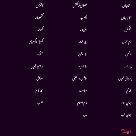
اخبارجہاں
خصوصی پیشکش
کانفرنس
افکارِ جہاں
دلچسپ
کشمیرنامہ
الیکشن
دہلی نامہ
کھلاخط
بزم شمال
دیارِ ملت
کھیل ایکسپریس
بزنس
دیار وطن
متحرك
بہار نامہ
دیارِادب
مذہبی خبریں
پارلیمانی خبریں
سائنس و تحقیق
موسيقى
جرائم
سیاست
میرا کالم
جہانِ اردو
عالم اسلام
ہمسایہ
جہانِ طب
عدلیہ
Tags