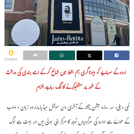
0
SHARES
اردو کے سرمایے کو دیوناگری رسم الخط میں شائع کر کے اسے ہندی کی وراثت
کے طور پر مشتہرکرنے کا لگ رہاہے الزام
نئی دہلی: سہ روزہ جشن ریختہ کے آخری دن سوشل میڈیا پراردو زبان و وادب
کے حوالے سے ادارہ کی سرگرمیاں توجہ کا مرکز بنی ہوئی ہیں اور بہت سے لوگ