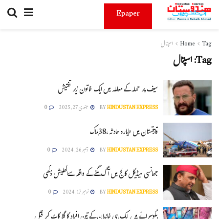
Epaper
Tag
Home
اسپتال
Tag:
اسپتال
سیف پر حملہ کے معاملہ میں ایک خاتون زیر تفتیش
HINDUSTAN EXPRESS
BY
جنوری 27, 2025
0
قازقستان میں طیارہ حادثہ ،38ہلاک
HINDUSTAN EXPRESS
BY
دسمبر 26, 2024
0
جھانسی میڈیکل کالج میں آگ لگنے کے واقعہ سےاکھلیش دُکھی
HINDUSTAN EXPRESS
BY
نومبر 17, 2024
0
بیگوسرائے میں ایک ہی خاندان کے تین افراد کا گلا کاٹ کر قتل