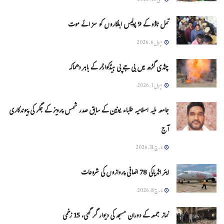
مئی 10, 2026
تمل ناڈو کے 9 پولیس اہلکاروں کو سزائے موت
اپریل 6, 2026
چنڈی گڑھ میں بی جے پی ہیڈکوارٹر کے باہر دھماکہ
اپریل 1, 2026
جامعہ ملیہ اسلامیہ طلباء یونین کے سابق صدر شمس پرویز کے جگر کی پیوندکاری
آج
مارچ 31, 2026
ایئر انڈیاکی 78 اضافی پروازوں کی شروعات
مارچ 8, 2026
نماز جمعہ کے دوران مسجد کی دیوار گر گئی، 15 زخمی