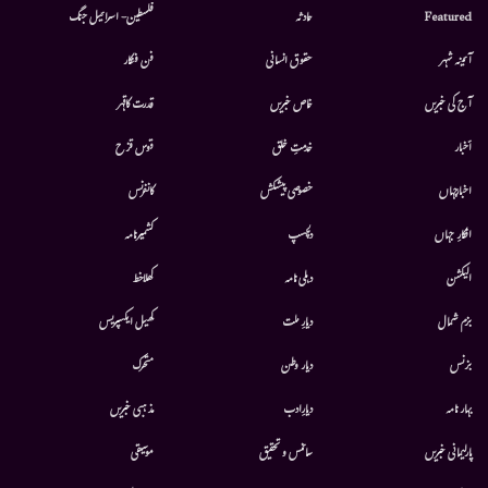
Featured
حادثہ
فلسطین- اسرائیل جنگ
آئینہ شہر
حقوق انسانی
فن فنکار
آج کی خبریں
خاص خبریں
قدرت کاقہر
أخبار
خدمتِ خلق
قوس قزح
اخبارجہاں
خصوصی پیشکش
کانفرنس
افکارِ جہاں
دلچسپ
کشمیرنامہ
الیکشن
دہلی نامہ
کھلاخط
بزم شمال
دیارِ ملت
کھیل ایکسپریس
بزنس
دیار وطن
متحرك
بہار نامہ
دیارِادب
مذہبی خبریں
پارلیمانی خبریں
سائنس و تحقیق
موسيقى