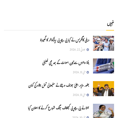
خبریں
دہلی کانگریس نے کیا بی جے پی ہیڈکواٹر کا گھیراؤ
جولائی 22, 2026
ہنتا وائرس سےتین اموات کے بعد مچی کھلبلی
مئی 11, 2026
بطور وزیر اعلیٰ جوزف وجئے نے سنبھالی تمل ناڈو کی کمان
مئی 11, 2026
ممتا نے بی جے پی کیخلاف جنگ شروع کرنے کا اعلان کیا