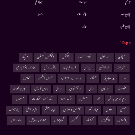
جرائم
سیاست
میرا کالم
جہانِ اردو
عالم اسلام
ہمسایہ
جہانِ طب
عدلیہ
Tags
احتجاج
اسرائیل
اقوام متحدہ
الیکشن
الیکشن کمیشن
امریکہ
انتخابات
اپوزیشن
ایران
اے ایم یو
بنگلہ دیش
بھارتیہ جنتا پارٹی
بہار
بی جے پی
تلنگانہ
جامعہ ملیہ اسلامیہ
جموں وکشمیر
حماس
حکومت
خواتین
دہلی
راجستھان
راہل
راہل گاندھی
سپریم کورٹ
عام آدمی پارٹی
غزہ
فلسطین
لوک سبھا
لوک سبھا انتخابات
مسلمان
ممبئی
مودی
مہاراشٹر
نیشنل کانفرنس
وزیر اعظم
وزیر اعلیٰ
پارلیمنٹ
پاکستان
کانگریس
کرناٹک
کشمیر
کیجریوال
ہماچل پردیش
ہندوستان