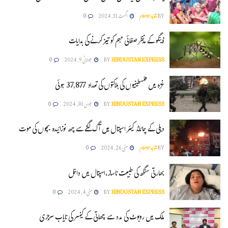
BY
شاہدالاسلام
اگست 11, 2024
0
ڈینگو کے مدنظر صفائی مہم کو تیز کرنے کی ہدایات
HINDUSTAN EXPRESS
BY
جولائی 9, 2024
0
غزہ میں فلسطینیوں کی ہلاکتوں کی تعداد 37,877 ہوئی
HINDUSTAN EXPRESS
BY
جون 30, 2024
0
دہلی کے چائلڈ کیئر اسپتال میں آگ لگنے سے چھ نوزائیدہ بچوں کی موت
BY
شاہدالاسلام
مئی 26, 2024
0
بھارتی سنگھ کی طبیعت ناساز،اسپتال میں داخل
HINDUSTAN EXPRESS
BY
مئی 4, 2024
0
ملک میں روبوٹ کی مدد سے چھاتی کے کینسر کی نایاب سرجری