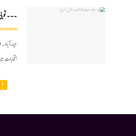
۔۔۔ تو بی
N EXPRESS
انتخابات میں
1