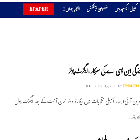
کھیل ایکسپریس
خصوصی پیشکش
افکارِ جہاں
EPAPER
نے گی این ڈی اے کی سرکار:ایگزٹ پولز
HINDUSTA
BY
نومبر 11, 2025
0
واین آئی) بہار اسمبلی انتخابات میں ریکارڈ ووٹر ٹرن آؤٹ کے بعد ایگزٹ پول
 پتہ ...