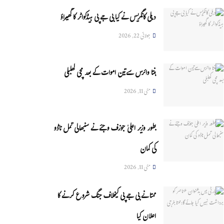
دہلی کانگریس نے کیا بی جے پی ہیڈکواٹر کا گھیراؤ
جولائی 22, 2026
ہنتا وائرس سےتین اموات کے بعد مچی کھلبلی
مئی 11, 2026
بطور وزیر اعلیٰ جوزف وجئے نے سنبھالی تمل ناڈو
کی کمان
مئی 11, 2026
ممتا نے بی جے پی کیخلاف جنگ شروع کرنے کا
اعلان کیا