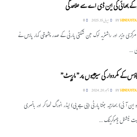
 کے بھائی کی این ڈی اے سے علاحدگی
HINDUSTA
BY
اپریل 15, 2025
0
 مرکزی وزیر اور راشٹریہ لوک جن شکتی پارٹی کے صدر پشوپتی کمار پارس نے
 ...
ہاؤس کے مکردوار کی سیڑھیوں پر”مارپیٹ”
HINDUSTA
BY
دسمبر 20, 2024
0
و این آئی) بھارتیہ جنتا پارٹی (بی جے پی) لیڈر انوراگ ٹھاکر اور بانسری
 نیشنل ڈیموکریٹک ...