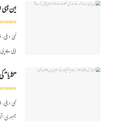
این ڈی ا
N EXPRESS
(بی جے پی) 
"انڈیا” ک
N EXPRESS
جمہوری اتحا