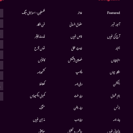
ا
Featured
حادثہ
فلسطین- اسرائیل جنگ
ا
آئینہ شہر
حقوق انسانی
فن فنکار
ب
آج کی خبریں
خاص خبریں
قدرت کاقہر
ج
أخبار
خدمتِ خلق
قوس قزح
ر
اخبارجہاں
خصوصی پیشکش
کانفرنس
ف
افکارِ جہاں
دلچسپ
کشمیرنامہ
م
الیکشن
دہلی نامہ
کھلاخط
پ
ہ
بزم شمال
دیارِ ملت
کھیل ایکسپریس
بزنس
دیار وطن
متحرك
بہار نامہ
دیارِادب
مذہبی خبریں
پارلیمانی خبریں
سائنس و تحقیق
موسيقى