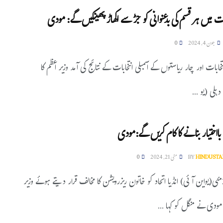
 میں ہر قسم کی بدعنوانی کو جڑ سے اکھاڑ پھینکیں گے: مودی
جون 4, 2024
0
تخابات اور چار ریاستوں کے اسمبلی انتخابات کے نتائج کی آمد وزیر اعظم کا
ہلی (یو ...
بااختیار بنانے کا کام کریں گے:مودی
HINDUSTA
BY
مئی 21, 2024
0
وارانسی:21مئی(یواین آئی) انڈیا اتحاد کو خاتون ریزرویشن کا مخالف قرار دیتے ہوئے وزیر
 مودی نے منگل کو کہا ...