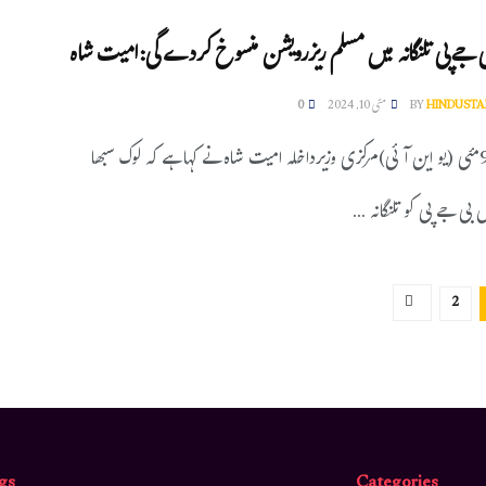
 جے پی تلنگانہ میں مسلم ریزرویشن منسوخ کردے گی:امیت شاہ
HINDUSTA
BY
مئی 10, 2024
0
حیدرآباد۔9مئی (یو این آئی)مرکزی وزیرداخلہ امیت شاہ نے کہا ہے کہ لوک سبھا
 بی جے پی کو تلنگانہ ...
2
gs
Categories