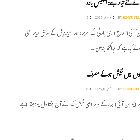
ی کے لئے تیار ہے: اکھلیش یادو
HINDUSTA
BY
نومبر 6, 2025
0
ین آئی)سماج وادی پارٹی کے سربراہ اور اترپردیش کے سابق وزیر اعلیٰ
نے کہا ہے کہ مہاگٹھ بندھن ...
یاریوں میں نتیش ہوئے مصرف
HINDUSTA
BY
ستمبر 8, 2025
0
 5 ستمبر (یو این آئی) بہار کے وزیر اعلیٰ نتیش کمار نے آج جنتا دل یونائیٹڈ (جے