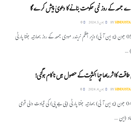
ے جمعہ کے روز نئی حکومت بنانے کا دعویٰ پیش کرے گا
HINDUSTA
BY
جون 5, 2024
0
نئی دہلی، 05 جون (یو این آئی) وزیر اعظم نریندر مودی جمعہ کے روز بھارتیہ جنتا پارٹی
...
ی طاقت کااثر،بھاجپا اکثریت کے حصول میں ناکام ہوگئی!
HINDUSTA
BY
جون 4, 2024
0
نئی دہلی، 04 جون (یو این آئی) بھارتیہ جنتا پارٹی (بی جے پی) کی قیادت والی قومی
د (این ...