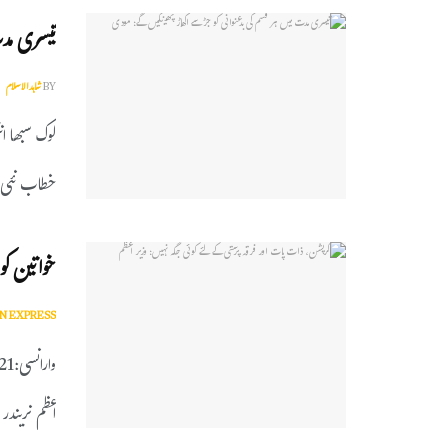
تیسری مدت
BY
شاہدالاسلام
لوک سبھا ان
خطاب نئی د
خواتین کو 
N EXPRESS
اعظم نریندر