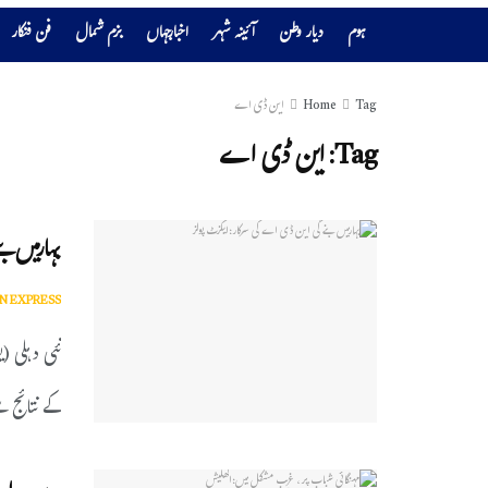
ہوم
دیار وطن
آئینہ شہر
اخبارجہاں
بزم شمال
فن فنکار
Tag
Home
این ڈی اے
Tag:
این ڈی اے
بہارمیں ب
N EXPRESS
نئی دہلی (ی
کے نتائج سے