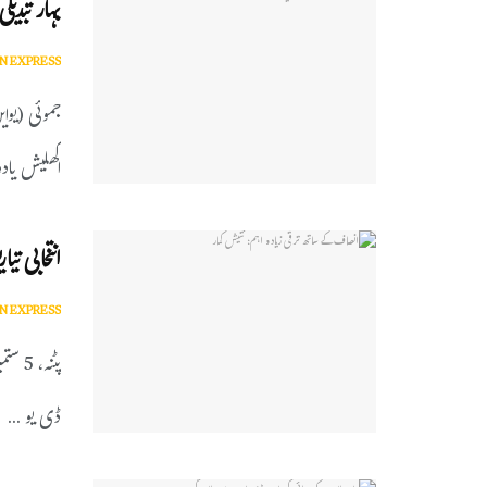
بہار تبدیل
N EXPRESS
جموئی (یوا
اکھلیش یادو
انتخابی ت
N EXPRESS
پٹنہ،
ڈی یو ...