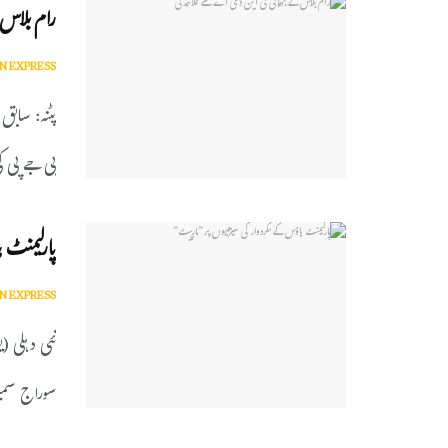
رام بلاس
N EXPRESS
پٹنہ: سابق
بی جے پی کی
پارلیمنٹ 
N EXPRESS
نئی دہلی (ی
سوراج سمیت