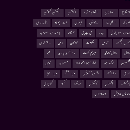
حتجاج
اسرائیل
اقوام متحدہ
الیکشن
الیکشن کمیشن
مریکہ
انتخابات
اپوزیشن
ایران
اے ایم یو
بنگلہ دیش
ھارتیہ جنتا پارٹی
بہار
بی جے پی
تلنگانہ
جامعہ ملیہ اسلامیہ
موں وکشمیر
حماس
حکومت
خواتین
دہلی
راجستھان
اہل
راہل گاندھی
سپریم کورٹ
عام آدمی پارٹی
غزہ
لسطین
لوک سبھا
لوک سبھا انتخابات
مسلمان
ممبئی
ودی
مہاراشٹر
نیشنل کانفرنس
وزیر اعظم
وزیر اعلیٰ
ارلیمنٹ
پاکستان
کانگریس
کرناٹک
کشمیر
کیجریوال
ماچل پردیش
ہندوستان