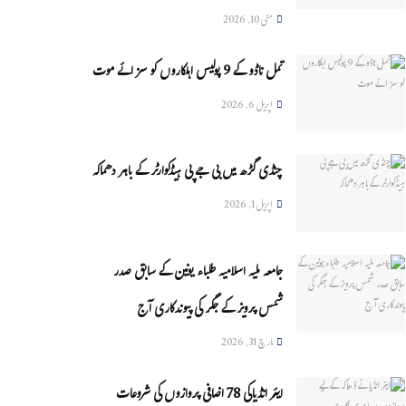
مئی 10, 2026
تمل ناڈو کے 9 پولیس اہلکاروں کو سزائے موت
اپریل 6, 2026
چنڈی گڑھ میں بی جے پی ہیڈکوارٹر کے باہر دھماکہ
اپریل 1, 2026
جامعہ ملیہ اسلامیہ طلباء یونین کے سابق صدر
شمس پرویز کے جگر کی پیوندکاری آج
مارچ 31, 2026
ایئر انڈیاکی 78 اضافی پروازوں کی شروعات