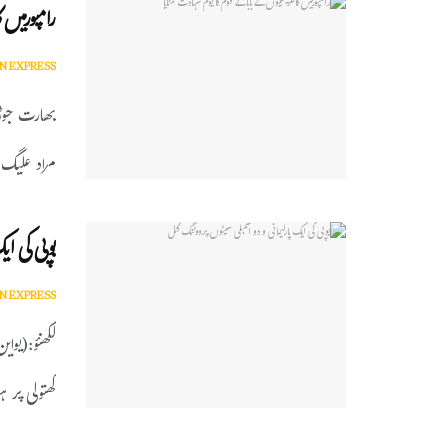
رامپورمیں 
N EXPRESS
بھارت جوڑو
مراد علیگ )
یوپی کی ای
N EXPRESS
لکھنؤ:(یوای
کھتولی پر 