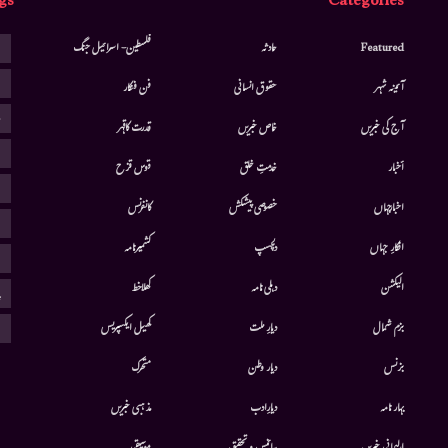
gs
Categories
ا
Featured
حادثہ
فلسطین- اسرائیل جنگ
ا
آئینہ شہر
حقوق انسانی
فن فنکار
ب
آج کی خبریں
خاص خبریں
قدرت کاقہر
ج
أخبار
خدمتِ خلق
قوس قزح
ر
اخبارجہاں
خصوصی پیشکش
کانفرنس
ف
افکارِ جہاں
دلچسپ
کشمیرنامہ
م
الیکشن
دہلی نامہ
کھلاخط
پ
ہ
بزم شمال
دیارِ ملت
کھیل ایکسپریس
بزنس
دیار وطن
متحرك
بہار نامہ
دیارِادب
مذہبی خبریں