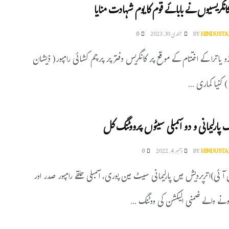
کانگریسیوں نے بابائے قوم کا یوم شہادت منایا
HINDUSTA
BY
جنوری 30, 2023
0
 یاترا کے اختتام کے موقع پر کانگریس دفتر پر پرچم کشائی رامپور( ذیشان
 کنیا کماری ...
ک پارلیمانی و دو اسمبلی سیٹوں پرووٹنگ کل
HINDUSTA
BY
دسمبر 4, 2022
0
ن آئی)اترپردیش میں پارلیمانی سیٹ مین پوری، اسمبلی حلقے رامپور صدر اور
ہونے والے ضمنی الیکشن کی ووٹنگ ...