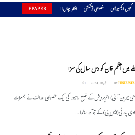
کھیل ایکسپریس
خصوصی پیشکش
افکارِ جہاں
EPAPER
ملے میں اعظم خان کو دس سال کی سزا
HINDUSTA
BY
مئی 30, 2024
0
امپور:30مئی(یواین آئی) اترپردیش کے ضلع رامپور کی ایک خصوصی عدالت نے جمعرات
دی پارٹی(ایس پی) کے قدآور رہنما ...