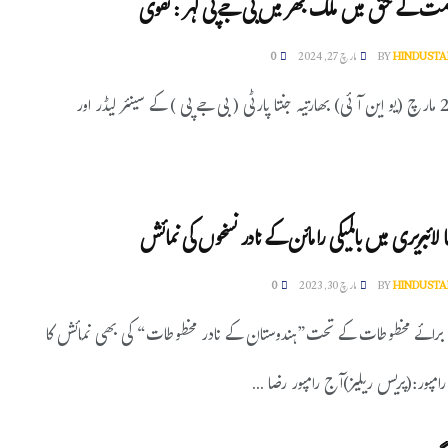
مت کے حق میں ملک بھر میں بی جے پی لہر : نقوی
HINDUSTA
BY
مارچ 27, 2024
0
رام پور، 27 مارچ (یو این آئی) بھارتیہ جنتا پارٹی ( بی جے پی ) کے سینئر لیڈر اور
 لائبریری میں بالمیکی رامائن کے نادر نسخوں کی نمائش
HINDUSTA
BY
مارچ 30, 2023
0
برائے مخطوطات کے تحت”ہندوستان کے نادر مخطوطات“ کی بھی نمائش کا
ا رامپور:(پریس ریلیز)آج رامپور رضا ...