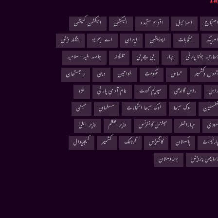
Ta
حتجاج
اسرائیل
اقوام متحدہ
الیکشن
الیکشن کمیشن
مریکہ
انتخابات
اپوزیشن
ایران
اے ایم یو
بنگلہ دیش
ھارتیہ جنتا پارٹی
بہار
بی جے پی
تلنگانہ
جامعہ ملیہ اسلامیہ
موں وکشمیر
حماس
حکومت
خواتین
دہلی
راجستھان
اہل
راہل گاندھی
سپریم کورٹ
عام آدمی پارٹی
غزہ
لسطین
لوک سبھا
لوک سبھا انتخابات
مسلمان
ممبئی
ودی
مہاراشٹر
نیشنل کانفرنس
وزیر اعظم
وزیر اعلیٰ
ارلیمنٹ
پاکستان
کانگریس
کرناٹک
کشمیر
کیجریوال
ماچل پردیش
ہندوستان