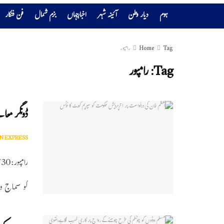
ہوم
دیار وطن
آئینہ شہر
اخبارجہاں
بزم شمال
فن فنکار
Tag
Home
رامپور
Tag:
رامپور
ڈونگر معا
N EXPRESS
ر
کو سماج وا