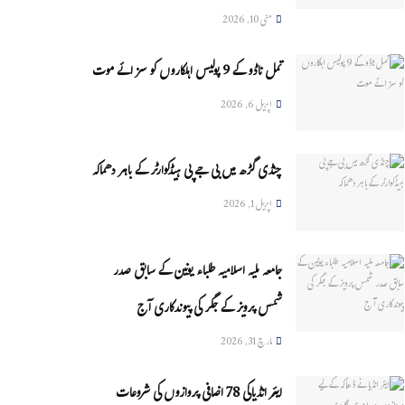
مئی 10, 2026
تمل ناڈو کے 9 پولیس اہلکاروں کو سزائے موت
اپریل 6, 2026
چنڈی گڑھ میں بی جے پی ہیڈکوارٹر کے باہر دھماکہ
اپریل 1, 2026
جامعہ ملیہ اسلامیہ طلباء یونین کے سابق صدر
شمس پرویز کے جگر کی پیوندکاری آج
مارچ 31, 2026
ایئر انڈیاکی 78 اضافی پروازوں کی شروعات