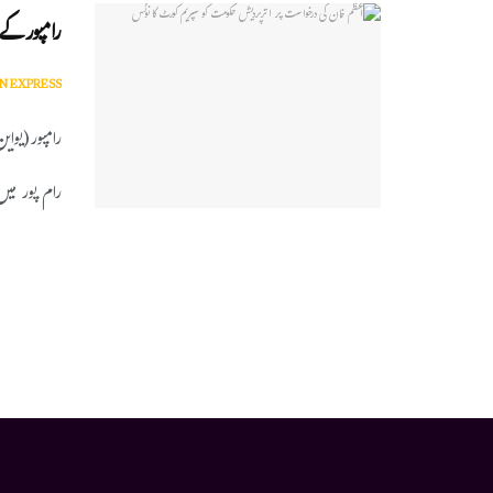
رامپورکے 
N EXPRESS
رامپور(یوای
رام پور می