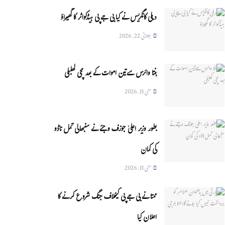
دہلی کانگریس نے کیا بی جے پی ہیڈکواٹر کا گھیراؤ
جولائی 22, 2026
ہنتا وائرس سےتین اموات کے بعد مچی کھلبلی
مئی 11, 2026
بطور وزیر اعلیٰ جوزف وجئے نے سنبھالی تمل ناڈو
کی کمان
مئی 11, 2026
ممتا نے بی جے پی کیخلاف جنگ شروع کرنے کا
اعلان کیا