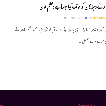
رائے دہندگان کو خائف کیا جارہا ہے :اعظم خان
HINDUSTA
BY
نومبر 27, 2022
0
ن آئی)سینئر سماج وادی پارٹی لیڈر و سابق کابینی وزیر محمد اعظم خان نے
ں ہونے والے ضمنی ...