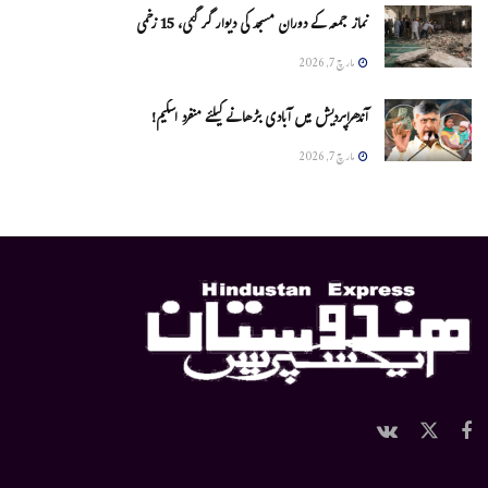
نماز جمعہ کے دوران مسجد کی دیوار گر گئی، 15 زخمی
مارچ 7, 2026
آندھراپردیش میں آبادی بڑھانے کیلئے منفرد اسکیم!
مارچ 7, 2026