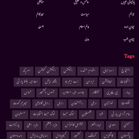
پارلیمانی خبریں
سائنس و تحقیق
موسيقى
جرائم
سیاست
میرا کالم
جہانِ اردو
عالم اسلام
ہمسایہ
جہانِ طب
عدلیہ
Tags
احتجاج
اسرائیل
اقوام متحدہ
الیکشن
الیکشن کمیشن
امریکہ
انتخابات
اپوزیشن
ایران
اے ایم یو
بنگلہ دیش
بھارتیہ جنتا پارٹی
بہار
بی جے پی
تلنگانہ
جامعہ ملیہ اسلامیہ
جموں وکشمیر
حماس
حکومت
خواتین
دہلی
راجستھان
راہل
راہل گاندھی
سپریم کورٹ
عام آدمی پارٹی
غزہ
فلسطین
لوک سبھا
لوک سبھا انتخابات
مسلمان
ممبئی
مودی
مہاراشٹر
نیشنل کانفرنس
وزیر اعظم
وزیر اعلیٰ
پارلیمنٹ
پاکستان
کانگریس
کرناٹک
کشمیر
کیجریوال
ہماچل پردیش
ہندوستان