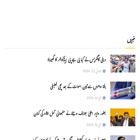
خبریں
دہلی کانگریس نے کیا بی جے پی ہیڈکواٹر کا گھیراؤ
جولائی 22, 2026
ہنتا وائرس سےتین اموات کے بعد مچی کھلبلی
مئی 11, 2026
بطور وزیر اعلیٰ جوزف وجئے نے سنبھالی تمل ناڈو کی کمان
مئی 11, 2026