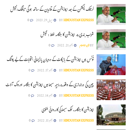
کرناٹک الیکشن کے بعد اپوزیشن کے قائدین کے ساتھ ہوگی میٹنگ:نتیش
HINDUSTAN EXPRESS
BY
اپریل 29, 2023
0
شراب بندی پر اپوزیشن کا ہنگامہ غلط : نتیش
BY
شاہدالاسلام
دسمبر 21, 2022
0
تُونس میں اپوزیشن کے بائیکاٹ کے درمیان پارلیمانی انتخابات کے لیے پولنگ
HINDUSTAN EXPRESS
BY
دسمبر 17, 2022
0
چین کی دراندازی کے واقعہ پرراجیہ سبھا میں اپوزیشن کا ہنگامہ اورواک آؤٹ
HINDUSTAN EXPRESS
BY
دسمبر 14, 2022
0
اپوزیشن کا ہنگامہ، لوک سبھا کی کارروائی ملتوی
HINDUSTAN EXPRESS
BY
دسمبر 13, 2022
0