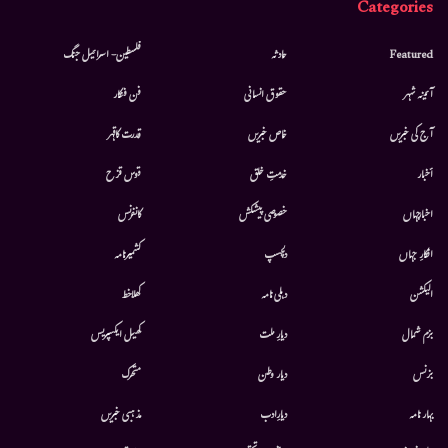
Categories
Featured
حادثہ
فلسطین- اسرائیل جنگ
آئینہ شہر
حقوق انسانی
فن فنکار
آج کی خبریں
خاص خبریں
قدرت کاقہر
أخبار
خدمتِ خلق
قوس قزح
اخبارجہاں
خصوصی پیشکش
کانفرنس
افکارِ جہاں
دلچسپ
کشمیرنامہ
الیکشن
دہلی نامہ
کھلاخط
بزم شمال
دیارِ ملت
کھیل ایکسپریس
بزنس
دیار وطن
متحرك
بہار نامہ
دیارِادب
مذہبی خبریں