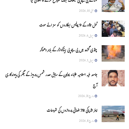
ممتا نے بی جے پی کیخلاف جنگ شروع کرنے کا اعلان کیا
مئی 10, 2026
تمل ناڈو کے 9 پولیس اہلکاروں کو سزائے موت
اپریل 6, 2026
چنڈی گڑھ میں بی جے پی ہیڈکوارٹر کے باہر دھماکہ
اپریل 1, 2026
جامعہ ملیہ اسلامیہ طلباء یونین کے سابق صدر شمس پرویز کے جگر کی پیوندکاری
آج
مارچ 31, 2026
ایئر انڈیاکی 78 اضافی پروازوں کی شروعات
مارچ 8, 2026