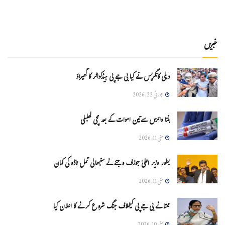
خبریں
دہلی کانگریس نے کیا بی جے پی ہیڈکواٹر کا گھیراؤ
جولائی 22, 2026
ہنتا وائرس سےتین اموات کے بعد مچی کھلبلی
مئی 11, 2026
بطور وزیر اعلیٰ جوزف وجئے نے سنبھالی تمل ناڈو کی کمان
مئی 11, 2026
ممتا نے بی جے پی کیخلاف جنگ شروع کرنے کا اعلان کیا