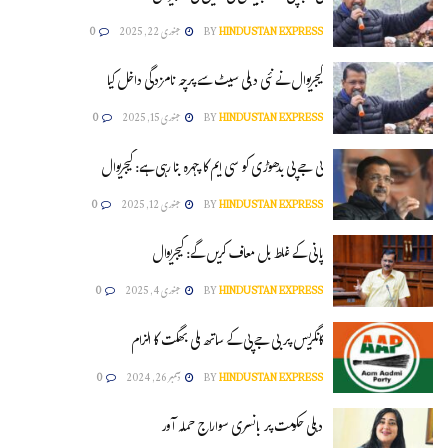
HINDUSTAN EXPRESS
BY
جنوری 22, 2025
0
کیجریوال نے نئی دہلی سیٹ سے پرچہ نامزدگی داخل کیا
HINDUSTAN EXPRESS
BY
جنوری 15, 2025
0
بی جے پی بدھوڑی کو سی ایم کا چہرہ بنا رہی ہے: کیجریوال
HINDUSTAN EXPRESS
BY
جنوری 12, 2025
0
پانی کے غلط بل معاف کریں گے: کیجریوال
HINDUSTAN EXPRESS
BY
جنوری 4, 2025
0
کانگریس پر بی جے پی کے ساتھ ملی بھگت کا الزام
HINDUSTAN EXPRESS
BY
دسمبر 26, 2024
0
دہلی حکومت پر بانسری سواراج حملہ آور