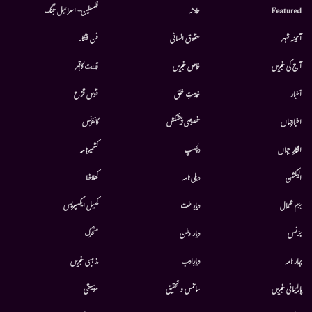
Featured
حادثہ
فلسطین- اسرائیل جنگ
آئینہ شہر
حقوق انسانی
فن فنکار
آج کی خبریں
خاص خبریں
قدرت کاقہر
أخبار
خدمتِ خلق
قوس قزح
اخبارجہاں
خصوصی پیشکش
کانفرنس
افکارِ جہاں
دلچسپ
کشمیرنامہ
الیکشن
دہلی نامہ
کھلاخط
بزم شمال
دیارِ ملت
کھیل ایکسپریس
بزنس
دیار وطن
متحرك
بہار نامہ
دیارِادب
مذہبی خبریں
پارلیمانی خبریں
سائنس و تحقیق
موسيقى