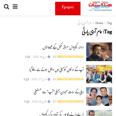
Epaper
Tag
Home
عام آدمی پارٹی
Tag:
عام آدمی پارٹی
اروند کیجریوال مراقبہ مکمل کیے بغیرواپس
HINDUSTAN EXPRESS
BY
مارچ 16, 2025
0
آپ کے اراکان کواسمبلی میں داخل ہونے سے روکا گیا
HINDUSTAN EXPRESS
BY
فروری 27, 2025
0
دہلی کے سات ممبران اسمبلی”آپ” سے مستعفی
HINDUSTAN EXPRESS
BY
جنوری 31, 2025
0
بی جے پی نے پنجابیوں کی توہین کی: کیجریوال