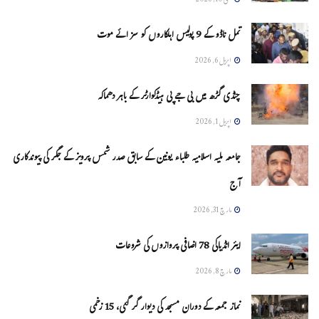
مئی 10, 2026
تمل ناڈو کے 9 پولیس اہلکاروں کو سزائے موت
اپریل 6, 2026
چنڈی گڑھ میں بی جے پی ہیڈکوارٹر کے باہر دھماکہ
اپریل 1, 2026
جامعہ ملیہ اسلامیہ طلباء یونین کے سابق صدر شمس پرویز کے جگر کی پیوندکاری
آج
مارچ 31, 2026
ایئر انڈیاکی 78 اضافی پروازوں کی شروعات
مارچ 8, 2026
نماز جمعہ کے دوران مسجد کی دیوار گر گئی، 15 زخمی