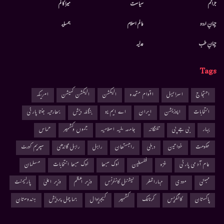
جرائم
سیاست
میرا کالم
جہانِ اردو
عالم اسلام
ہمسایہ
جہانِ طب
عدلیہ
Tags
احتجاج
اسرائیل
اقوام متحدہ
الیکشن
الیکشن کمیشن
امریکہ
انتخابات
اپوزیشن
ایران
اے ایم یو
بنگلہ دیش
بھارتیہ جنتا پارٹی
بہار
بی جے پی
تلنگانہ
جامعہ ملیہ اسلامیہ
جموں وکشمیر
حماس
حکومت
خواتین
دہلی
راجستھان
راہل
راہل گاندھی
سپریم کورٹ
عام آدمی پارٹی
غزہ
فلسطین
لوک سبھا
لوک سبھا انتخابات
مسلمان
ممبئی
مودی
مہاراشٹر
نیشنل کانفرنس
وزیر اعظم
وزیر اعلیٰ
پارلیمنٹ
پاکستان
کانگریس
کرناٹک
کشمیر
کیجریوال
ہماچل پردیش
ہندوستان