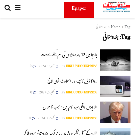
Epaper
Tag
Home
ہندوستانی
Tag:
ہندوستانی
جارجیا میں 12 ہندوستانیوں کی دم گھٹنے سےموت
HINDUSTAN EXPRESS
BY
دسمبر 16, 2024
0
لاوا کا ڈبل ڈسپلے والا اسمارٹ فون لانچ
HINDUSTAN EXPRESS
BY
اکتوبر 5, 2024
0
کملا ہیرس واقعی سیاہ فام ہیں؟ ٹرمپ کا سوال
HINDUSTAN EXPRESS
BY
اگست 2, 2024
0
عمان کے آئل ٹینکر حادثہ میں لاپتہ ایک ہندوستانی مردہ پایا گیا