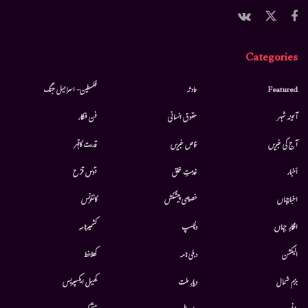
Categories
Featured
حادثہ
فلسطین- اسرائیل جنگ
آئینہ شہر
حقوق انسانی
فن فنکار
آج کی خبریں
خاص خبریں
قدرت کاقہر
أخبار
خدمتِ خلق
قوس قزح
اخبارجہاں
خصوصی پیشکش
کانفرنس
افکارِ جہاں
دلچسپ
کشمیرنامہ
الیکشن
دہلی نامہ
کھلاخط
بزم شمال
دیارِ ملت
کھیل ایکسپریس