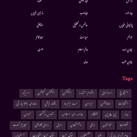
بزنس
دیار وطن
متحرك
بہار نامہ
دیارِادب
مذہبی خبریں
پارلیمانی خبریں
سائنس و تحقیق
موسيقى
جرائم
سیاست
میرا کالم
جہانِ اردو
عالم اسلام
ہمسایہ
جہانِ طب
عدلیہ
Tags
احتجاج
اسرائیل
اقوام متحدہ
الیکشن
الیکشن کمیشن
امریکہ
انتخابات
اپوزیشن
ایران
اے ایم یو
بنگلہ دیش
بھارتیہ جنتا پارٹی
بہار
بی جے پی
تلنگانہ
جامعہ ملیہ اسلامیہ
جموں وکشمیر
حماس
حکومت
خواتین
دہلی
راجستھان
راہل
راہل گاندھی
سپریم کورٹ
عام آدمی پارٹی
غزہ
فلسطین
لوک سبھا
لوک سبھا انتخابات
مسلمان