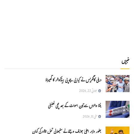
خبریں
دہلی کانگریس نے کیا بی جے پی ہیڈکواٹر کا گھیراؤ
جولائی 22, 2026
ہنتا وائرس سےتین اموات کے بعد مچی کھلبلی
مئی 11, 2026
بطور وزیر اعلیٰ جوزف وجئے نے سنبھالی تمل ناڈو کی کمان