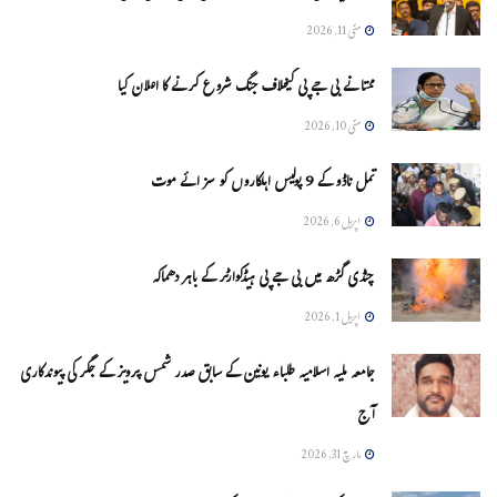
مئی 11, 2026
ممتا نے بی جے پی کیخلاف جنگ شروع کرنے کا اعلان کیا
مئی 10, 2026
تمل ناڈو کے 9 پولیس اہلکاروں کو سزائے موت
اپریل 6, 2026
چنڈی گڑھ میں بی جے پی ہیڈکوارٹر کے باہر دھماکہ
اپریل 1, 2026
جامعہ ملیہ اسلامیہ طلباء یونین کے سابق صدر شمس پرویز کے جگر کی پیوندکاری
آج
مارچ 31, 2026