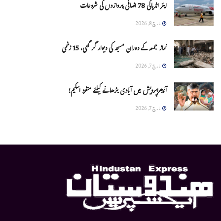
ایئر انڈیاکی 78 اضافی پروازوں کی شروعات
مارچ 8, 2026
نماز جمعہ کے دوران مسجد کی دیوار گر گئی، 15 زخمی
مارچ 7, 2026
آندھراپردیش میں آبادی بڑھانے کیلئے منفرد اسکیم!
مارچ 7, 2026