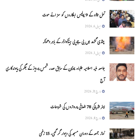
مئی 10, 2026
تمل ناڈو کے 9 پولیس اہلکاروں کو سزائے موت
اپریل 6, 2026
چنڈی گڑھ میں بی جے پی ہیڈکوارٹر کے باہر دھماکہ
اپریل 1, 2026
جامعہ ملیہ اسلامیہ طلباء یونین کے سابق صدر شمس پرویز کے جگر کی پیوندکاری
آج
مارچ 31, 2026
ایئر انڈیاکی 78 اضافی پروازوں کی شروعات
مارچ 8, 2026
نماز جمعہ کے دوران مسجد کی دیوار گر گئی، 15 زخمی