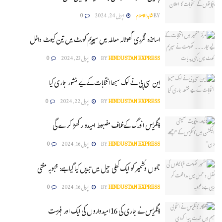
BY
شاہدالاسلام
اپریل 24, 2024
0
اساتذہ تقرری گھوٹالہ معاملہ میں سپریم کورٹ میں تین کیوٹ داخل
HINDUSTAN EXPRESS
BY
اپریل 23, 2024
0
این سی پی نے لوک سبھا انتخابات کے لیے منشور جاری کیا
HINDUSTAN EXPRESS
BY
اپریل 22, 2024
0
کانگریس انوراگ کےخلاف مضبوط امیدوار کھڑا کرے گی
HINDUSTAN EXPRESS
BY
اپریل 16, 2024
0
جموں وکشمیر کو ایک کھلی جیل میں تبدیل کیا گیا ہے: محبوبہ مفتی
HINDUSTAN EXPRESS
BY
اپریل 16, 2024
0
کانگریس نے جاری کی 16 امیدواروں کی ایک اور فہرست