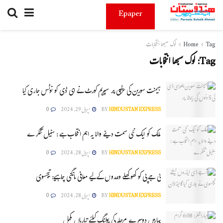
Epaper
Tag
Home
لوک سبھا انتخابات
Tag:
لوک سبھا انتخابات
ہیمنت سورین کی عرضی پر سپریم کورٹ نے ای ڈی کو نوٹس جاری کیا
HINDUSTAN EXPRESS
BY
اپریل 29, 2024
0
ملک کو ایک نئی سمت دینے والا یہ اہم انتخاب ہے : سنیل تٹکرے
HINDUSTAN EXPRESS
BY
اپریل 28, 2024
0
بی جے پی کو کھوکھلے وعدوں کے لیے معافی مانگنی چاہیے: تیجسوی
HINDUSTAN EXPRESS
BY
اپریل 28, 2024
0
بہارمیں دوسرے مرحلہ کی پولنگ کیلئے تیاریاں مکمل