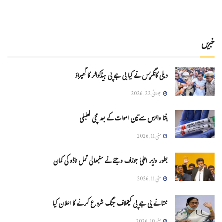
خبریں
دہلی کانگریس نے کیا بی جے پی ہیڈکواٹر کا گھیراؤ
جولائی 22, 2026
ہنتا وائرس سےتین اموات کے بعد مچی کھلبلی
مئی 11, 2026
بطور وزیر اعلیٰ جوزف وجئے نے سنبھالی تمل ناڈو کی کمان
مئی 11, 2026
ممتا نے بی جے پی کیخلاف جنگ شروع کرنے کا اعلان کیا