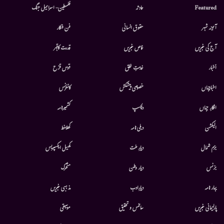
Featured
حادثہ
فلسطین- اسرائیل جنگ
آئینہ شہر
حقوق انسانی
فن فنکار
آج کی خبریں
خاص خبریں
قدرت کاقہر
أخبار
خدمتِ خلق
قوس قزح
اخبارجہاں
خصوصی پیشکش
کانفرنس
افکارِ جہاں
دلچسپ
کشمیرنامہ
الیکشن
دہلی نامہ
کھلاخط
بزم شمال
دیارِ ملت
کھیل ایکسپریس
بزنس
دیار وطن
متحرك
بہار نامہ
دیارِادب
مذہبی خبریں
پارلیمانی خبریں
سائنس و تحقیق
موسيقى