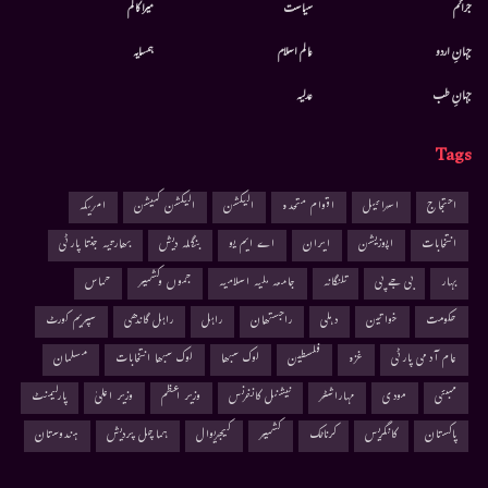
جرائم
سیاست
میرا کالم
جہانِ اردو
عالم اسلام
ہمسایہ
جہانِ طب
عدلیہ
Tags
احتجاج
اسرائیل
اقوام متحدہ
الیکشن
الیکشن کمیشن
امریکہ
انتخابات
اپوزیشن
ایران
اے ایم یو
بنگلہ دیش
بھارتیہ جنتا پارٹی
بہار
بی جے پی
تلنگانہ
جامعہ ملیہ اسلامیہ
جموں وکشمیر
حماس
حکومت
خواتین
دہلی
راجستھان
راہل
راہل گاندھی
سپریم کورٹ
عام آدمی پارٹی
غزہ
فلسطین
لوک سبھا
لوک سبھا انتخابات
مسلمان
ممبئی
مودی
مہاراشٹر
نیشنل کانفرنس
وزیر اعظم
وزیر اعلیٰ
پارلیمنٹ
پاکستان
کانگریس
کرناٹک
کشمیر
کیجریوال
ہماچل پردیش
ہندوستان