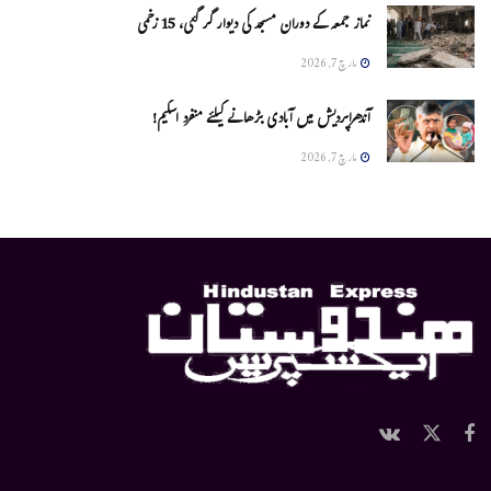
نماز جمعہ کے دوران مسجد کی دیوار گر گئی، 15 زخمی
مارچ 7, 2026
آندھراپردیش میں آبادی بڑھانے کیلئے منفرد اسکیم!
مارچ 7, 2026