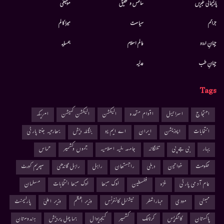
پارلیمانی خبریں
سائنس و تحقیق
موسيقى
جرائم
سیاست
میرا کالم
جہانِ اردو
عالم اسلام
ہمسایہ
جہانِ طب
عدلیہ
Tags
احتجاج
اسرائیل
اقوام متحدہ
الیکشن
الیکشن کمیشن
امریکہ
انتخابات
اپوزیشن
ایران
اے ایم یو
بنگلہ دیش
بھارتیہ جنتا پارٹی
بہار
بی جے پی
تلنگانہ
جامعہ ملیہ اسلامیہ
جموں وکشمیر
حماس
حکومت
خواتین
دہلی
راجستھان
راہل
راہل گاندھی
سپریم کورٹ
عام آدمی پارٹی
غزہ
فلسطین
لوک سبھا
لوک سبھا انتخابات
مسلمان
ممبئی
مودی
مہاراشٹر
نیشنل کانفرنس
وزیر اعظم
وزیر اعلیٰ
پارلیمنٹ
پاکستان
کانگریس
کرناٹک
کشمیر
کیجریوال
ہماچل پردیش
ہندوستان