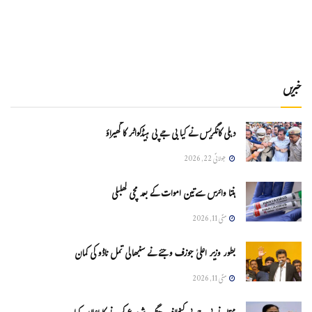
خبریں
دہلی کانگریس نے کیا بی جے پی ہیڈکواٹر کا گھیراؤ
جولائی 22, 2026
ہنتا وائرس سےتین اموات کے بعد مچی کھلبلی
مئی 11, 2026
بطور وزیر اعلیٰ جوزف وجئے نے سنبھالی تمل ناڈو کی کمان
مئی 11, 2026