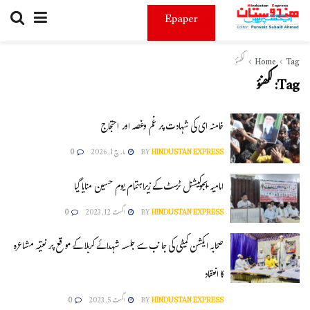
Epaper
Tag
Home
لکھنؤ
Tag:
لکھنؤ
خامنہ ای کی شہادت پر غم وغصہ اور احتجاج
HINDUSTAN EXPRESS
BY
مارچ 1, 2026
0
امامیہ ایجوکیشنل ٹرسٹ کے زیراہتمام یوم حسین منایا گیا
HINDUSTAN EXPRESS
BY
اگست 12, 2023
0
صحابہ ایکشن کمیٹی کی جا نب سے جلسہ شہدائے کربلا کے موقع پر نعتیہ مشاعرہ
کا انعقاد
HINDUSTAN EXPRESS
BY
اگست 5, 2023
0