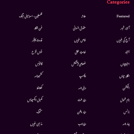
Categories
Featured
حادثہ
فلسطین- اسرائیل جنگ
آئینہ شہر
حقوق انسانی
فن فنکار
آج کی خبریں
خاص خبریں
قدرت کاقہر
أخبار
خدمتِ خلق
قوس قزح
اخبارجہاں
خصوصی پیشکش
کانفرنس
افکارِ جہاں
دلچسپ
کشمیرنامہ
الیکشن
دہلی نامہ
کھلاخط
بزم شمال
دیارِ ملت
کھیل ایکسپریس
بزنس
دیار وطن
متحرك
بہار نامہ
دیارِادب
مذہبی خبریں