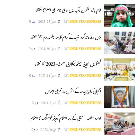
امام باڑہ غفران مآب میں عالمی یوم علی اصغرؑ کا انعقاد
HINDUSTAN EXPRESS
BY
جولائی 25, 2023
0
دس روزہ تذکرہ شہدائے کرام کا پہلا جلسہ یوم عمرؓ منعقد
HINDUSTAN EXPRESS
BY
جولائی 20, 2023
0
لکھنؤ میں ‘یوپی ہیلتھ ٹیکنالوجی سمٹ-2023’ کا انعقاد
HINDUSTAN EXPRESS
BY
جولائی 14, 2023
0
آنجہانی راج بہادر کے انتقال پر تعزیتی اجلاس
HINDUSTAN EXPRESS
BY
جون 5, 2023
0
ادارہ مقصد حسینی کے زیر اہتمام کیریئر کونسلنگ کا اہتمام
HINDUSTAN EXPRESS
BY
مئی 26, 2023
0