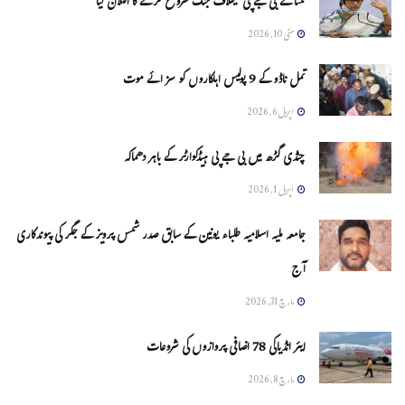
ممتا نے بی جے پی کیخلاف جنگ شروع کرنے کا اعلان کیا
مئی 10, 2026
تمل ناڈو کے 9 پولیس اہلکاروں کو سزائے موت
اپریل 6, 2026
چنڈی گڑھ میں بی جے پی ہیڈکوارٹر کے باہر دھماکہ
اپریل 1, 2026
جامعہ ملیہ اسلامیہ طلباء یونین کے سابق صدر شمس پرویز کے جگر کی پیوندکاری
آج
مارچ 31, 2026
ایئر انڈیاکی 78 اضافی پروازوں کی شروعات
مارچ 8, 2026