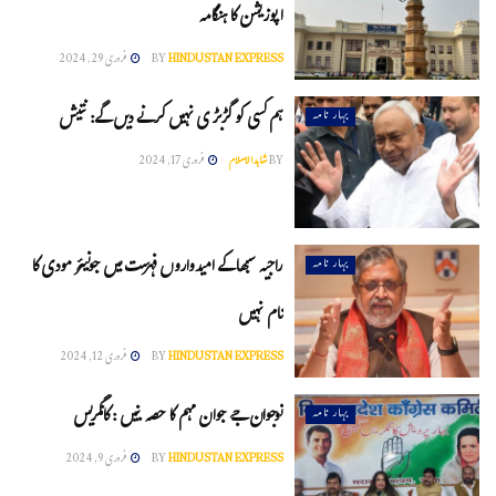
اپوزیشن کا ہنگامہ
HINDUSTAN EXPRESS
BY
فروری 29, 2024
ہم کسی کو گڑبڑ ی نہیں کرنے دیں گے: نتیش
بہار نامہ
BY
شاہدالاسلام
فروری 17, 2024
راجیہ سبھا کے امیدواروں فہرست میں جونیئر مودی کا
بہار نامہ
نام نہیں
HINDUSTAN EXPRESS
BY
فروری 12, 2024
نوجوان جے جوان مہم کا حصہ بنیں : کانگریس
بہار نامہ
HINDUSTAN EXPRESS
BY
فروری 9, 2024