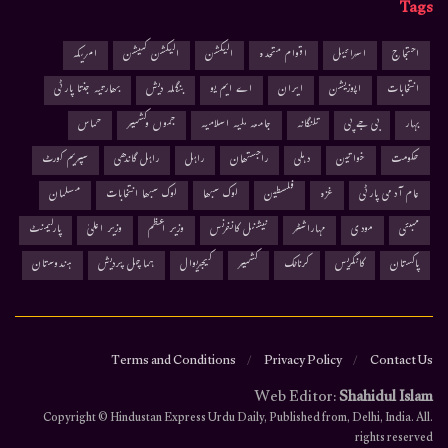
Tags
احتجاج
اسرائیل
اقوام متحدہ
الیکشن
الیکشن کمیشن
امریکہ
انتخابات
اپوزیشن
ایران
اے ایم یو
بنگلہ دیش
بھارتیہ جنتا پارٹی
بہار
بی جے پی
تلنگانہ
جامعہ ملیہ اسلامیہ
جموں وکشمیر
حماس
حکومت
خواتین
دہلی
راجستھان
راہل
راہل گاندھی
سپریم کورٹ
عام آدمی پارٹی
غزہ
فلسطین
لوک سبھا
لوک سبھا انتخابات
مسلمان
ممبئی
مودی
مہاراشٹر
نیشنل کانفرنس
وزیر اعظم
وزیر اعلیٰ
پارلیمنٹ
پاکستان
کانگریس
کرناٹک
کشمیر
کیجریوال
ہماچل پردیش
ہندوستان
Terms and Conditions
Privacy Policy
Contact Us
Web Editor:
Shahidul Islam
.Copyright © Hindustan Express Urdu Daily, Published from, Delhi, India. All
rights reserved