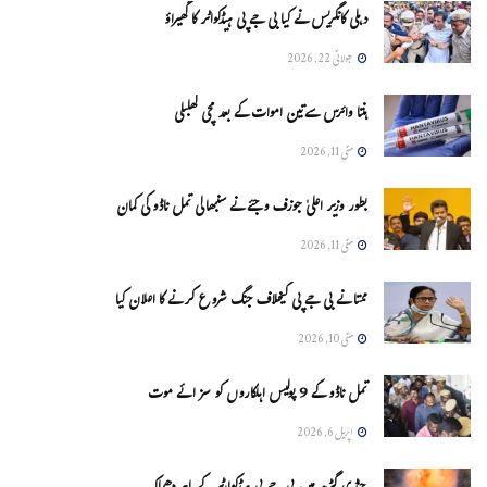
دہلی کانگریس نے کیا بی جے پی ہیڈکواٹر کا گھیراؤ
جولائی 22, 2026
ہنتا وائرس سےتین اموات کے بعد مچی کھلبلی
مئی 11, 2026
بطور وزیر اعلیٰ جوزف وجئے نے سنبھالی تمل ناڈو کی کمان
مئی 11, 2026
ممتا نے بی جے پی کیخلاف جنگ شروع کرنے کا اعلان کیا
مئی 10, 2026
تمل ناڈو کے 9 پولیس اہلکاروں کو سزائے موت
اپریل 6, 2026