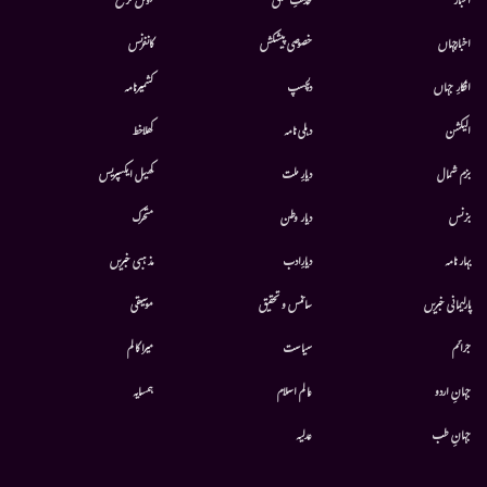
أخبار
خدمتِ خلق
قوس قزح
اخبارجہاں
خصوصی پیشکش
کانفرنس
افکارِ جہاں
دلچسپ
کشمیرنامہ
الیکشن
دہلی نامہ
کھلاخط
بزم شمال
دیارِ ملت
کھیل ایکسپریس
بزنس
دیار وطن
متحرك
بہار نامہ
دیارِادب
مذہبی خبریں
پارلیمانی خبریں
سائنس و تحقیق
موسيقى
جرائم
سیاست
میرا کالم
جہانِ اردو
عالم اسلام
ہمسایہ
جہانِ طب
عدلیہ