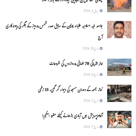
چنڈی گڑھ میں بی جے پی ہیڈکوارٹر کے باہر دھماکہ
اپریل 1, 2026
جامعہ ملیہ اسلامیہ طلباء یونین کے سابق صدر شمس پرویز کے جگر کی پیوندکاری
آج
مارچ 31, 2026
ایئر انڈیاکی 78 اضافی پروازوں کی شروعات
مارچ 8, 2026
نماز جمعہ کے دوران مسجد کی دیوار گر گئی، 15 زخمی
مارچ 7, 2026
آندھراپردیش میں آبادی بڑھانے کیلئے منفرد اسکیم!
مارچ 7, 2026