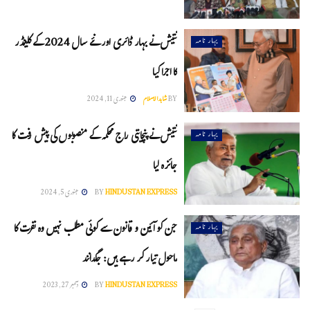
نتیش نے بہار ڈائری اور نئے سال 2024 کے کلینڈر
بہار نامہ
کا اجرا کیا
BY
شاہدالاسلام
جنوری 11, 2024
نتیش نے پنچایتی راج محکمہ کے منصوبوں کی پیش رفت کا
بہار نامہ
جائزہ لیا
HINDUSTAN EXPRESS
BY
جنوری 5, 2024
جن کو آئین و قانون سے کوئی مطلب نہیں وہ نفرت کا
بہار نامہ
ماحول تیار کر رہے ہیں: جگدانند
HINDUSTAN EXPRESS
BY
دسمبر 27, 2023