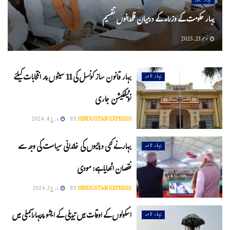
بہار نامہ
بہار حکومت کے وزراء کے درمیان قلمدانوں تقسیم
نومبر 23, 2025
بہار قانون ساز کونسل کی 11 سیٹوں پر انتخابات کیلئے
بہار نامہ
نوٹیفکیشن جاری
HINDUSTAN EXPRESS
BY
مارچ 4, 2024
بہار نے کئی دہائیوں کی خاندانی سیاست کی وجہ سے
بہار نامہ
نقصان اٹھایا ہے: مودی
HINDUSTAN EXPRESS
BY
مارچ 3, 2024
اسکولوں کے اوقات میں تبدیلی کے ایشو پربہاراسمبلی میں
بہار نامہ