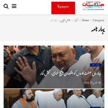
Epaper
Category
Home
أخبار
خاص خبریں
بہار نامہ
بہار نامہ
بہار نامہ
بہار میں صنعت کاروں کو اقتصادی پیکیج فراہمی: نتیش کمار
جنوری 19, 2026