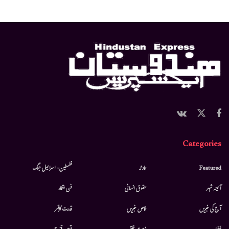
Categories
Featured
حادثہ
فلسطین- اسرائیل جنگ
آئینہ شہر
حقوق انسانی
فن فنکار
آج کی خبریں
خاص خبریں
قدرت کاقہر