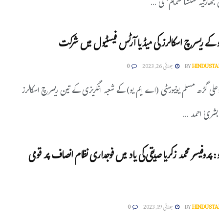
بھارتیہ شکشا سماگم‘ کی ...
 کے ریسرچ اسکالرز کی میڈیا آرٹس فیسٹیول میں شرکت
HINDUSTA
BY
جولائی 26, 2023
0
علی گڑھ مسلم یونیورسٹی (اے ایم یو) کے شعبہ انگریزی کے تین ریسرچ اسکالرز
بشریٰ احمد ...
 پروفیسر محمد زکریا صدیقی کی یاد میں فوجداری نظام انصاف پر قومی
HINDUSTA
BY
جولائی 19, 2023
0