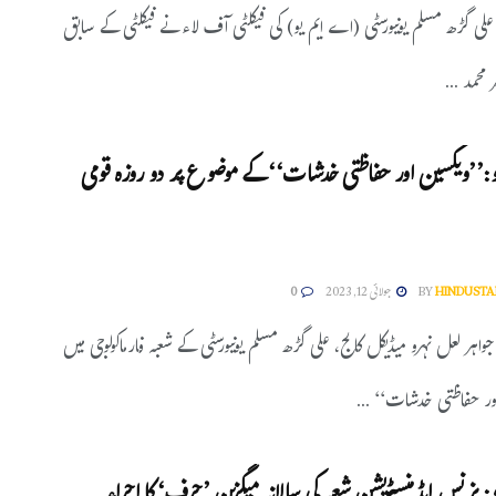
لی گڑھ مسلم یونیورسٹی (اے ایم یو) کی فیکلٹی آف لاء نے فیکلٹی کے سابق
 محمد ...
:’’ویکسین اور حفاظتی خدشات‘‘ کے موضوع پر دو روزہ قومی
HINDUSTA
BY
جولائی 12, 2023
0
واہر لعل نہرو میڈیکل کالج، علی گڑھ مسلم یونیورسٹی کے شعبہ فارماکولوجی میں
ور حفاظتی خدشات‘‘ ...