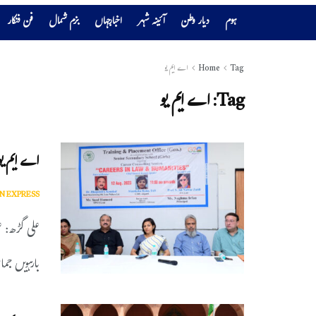
ہوم
دیار وطن
آئینہ شہر
اخبارجہاں
بزم شمال
فن فنکار
Tag
Home
اے ایم یو
Tag:
اے ایم یو
اے ایم یو
N EXPRESS
علی گڑھ: ع
بارہویں جم