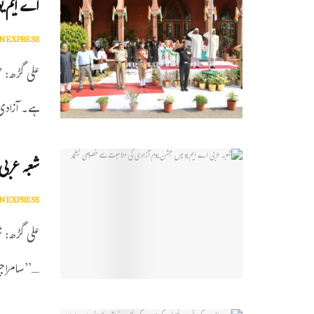
اے ایم یو
N EXPRESS
علی گڑھ: ’’
ہے۔ آزادی
شعبہ عربی
N EXPRESS
علی گڑھ: ش
ـ’’سامراجی