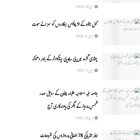
مئی 10, 2026
تمل ناڈو کے 9 پولیس اہلکاروں کو سزائے موت
اپریل 6, 2026
چنڈی گڑھ میں بی جے پی ہیڈکوارٹر کے باہر دھماکہ
اپریل 1, 2026
جامعہ ملیہ اسلامیہ طلباء یونین کے سابق صدر
شمس پرویز کے جگر کی پیوندکاری آج
مارچ 31, 2026
ایئر انڈیاکی 78 اضافی پروازوں کی شروعات