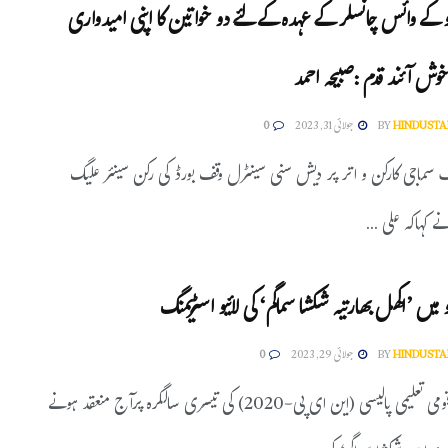
 کے وائس چانسلر کے عہدہ کےلئے دو خواتین کا اپنی امیدواری
وش آئند قدم :صبیحہ احمد
HINDUSTA
BY
جولائی 31, 2023
0
وف سماجی کارکن و اتر پر دیش سنی سینٹرل وقف بورڈ کی رکن سینئر علیگ
نے کہاکہ علی ...
میں ’اکھل بھارتیہ شکشا سماگم‘ کی لائیو اسٹریمنگ
HINDUSTA
BY
جولائی 29, 2023
0
علی گڑھ: قومی تعلیمی پالیسی (این ای پی-2020) کی تیسری سالگرہ پرآج منعقد ہونے