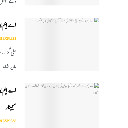
والے ’اکھل 
اے ایم یو
N EXPRESS
علی گڑھ، :
ماریہ شاہد، 
اے ایم یو:
سیمینار
N EXPRESS