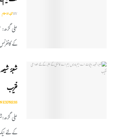
اے ایم یو
BY
شاہدالاسلام
علی گڑھ: عل
کے کانفرنس 
شعبۂ شیع
تقریب
N EXPRESS
علی گڑھ:شع
کے لئے ایک 