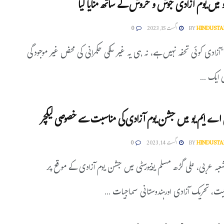
 میں یوم آزادی جوش و خروش کے ساتھ منایا گیا
HINDUSTA
BY
اگست 15, 2023
0
آزادی کوئی تحفہ نہیں ہے، نہ ہی یہ غیر ملکی حکمرانی کی محض غیر موجودگی
 ایک ...
 اے ایم یو میں جشن یوم آزادی کی مناسبت سے خصوصی لیکچر
HINDUSTA
BY
اگست 14, 2023
0
عبہ عربی، علی گڑھ مسلم یونیورسٹی میں جشن یوم آزادی کے موقع پر
ت، تحریک آزادی اورہندوستانی سماجیات ...