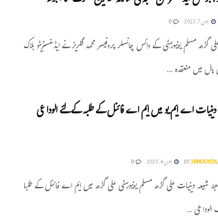
: بزنس ایڈمنسٹریشن شعبہ کی سالانہ میگزین ’حرف‘ کا اجراء
جون 7, 2023
0
ی گڑھ مسلم یونیورسٹی کے وائس چانسلر پروفیسر محمد گلریز نے ایڈمنسٹریٹو بلاک
ہال میں منعقدہ ...
ہ دینیات اے ایم یو میں ایم اے فائنل کے طلبہ کے لئے الوداعی
HINDUSTA
BY
جون 4, 2023
0
بۂ شیعہ دینیات علی گڑھ مسلم یونیورسٹی علی گڑھ میں ایم اے فائنل کے طلبا
الوداعی ...