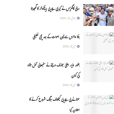
دہلی کانگریس نے کیا بی جے پی ہیڈکواٹر کا گھیراؤ
جولائی 22, 2026
ہنتا وائرس سےتین اموات کے بعد مچی کھلبلی
مئی 11, 2026
بطور وزیر اعلیٰ جوزف وجئے نے سنبھالی تمل ناڈو
کی کمان
مئی 11, 2026
ممتا نے بی جے پی کیخلاف جنگ شروع کرنے کا
اعلان کیا