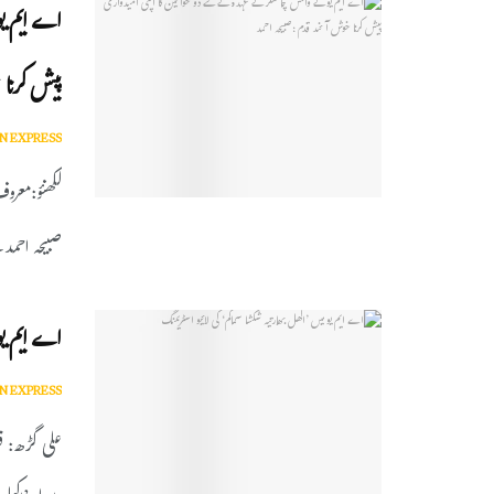
اے ایم یو
پیش کرنا خ
N EXPRESS
لکھنؤ:معر
صبیحہ احمد 
اے ایم یو 
N EXPRESS