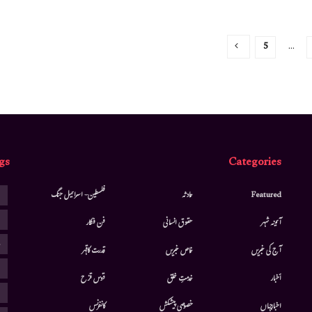
5
…
gs
Categories
ا
Featured
حادثہ
فلسطین- اسرائیل جنگ
ا
آئینہ شہر
حقوق انسانی
فن فنکار
ب
آج کی خبریں
خاص خبریں
قدرت کاقہر
ج
أخبار
خدمتِ خلق
قوس قزح
ر
اخبارجہاں
خصوصی پیشکش
کانفرنس