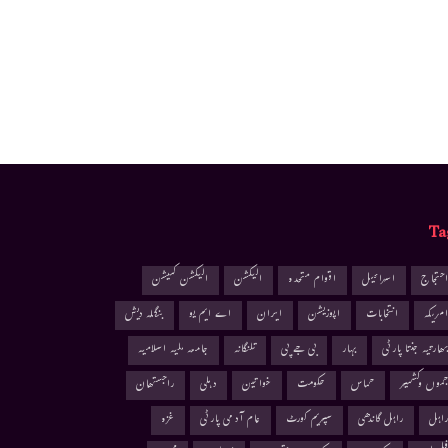
Ta
حتجاج
اسرائیل
اقوام متحدہ
الیکشن
الیکشن کمیشن
مریکہ
انتخابات
اپوزیشن
ایران
اے ایم یو
بنگلہ دیش
ھارتیہ جنتا پارٹی
بہار
بی جے پی
تلنگانہ
جامعہ ملیہ اسلامیہ
موں وکشمیر
حماس
حکومت
خواتین
دہلی
راجستھان
اہل
راہل گاندھی
سپریم کورٹ
عام آدمی پارٹی
غزہ