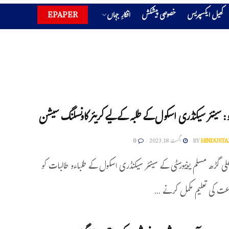
کھیل ایکسپریس
خصوصی پیشکش
افکارِ جہاں
EPAPER
: سینئر سیکنڈری اسکول کے طلبہ کے لیے کریئر کاونسلنگ سیشن
HINDUSTA
BY
اگست 18, 2023
0
لی گڑھ مسلم یونیورسٹی کے سینئر سیکنڈری اسکول کے طلباءو طالبات کو
اعت کی تعلیم مکمل کرنے ...