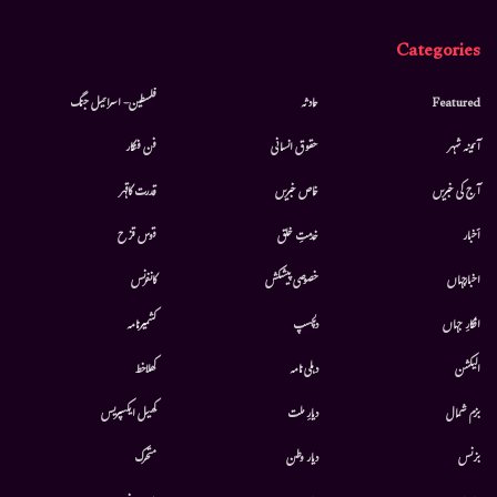
Categories
Featured
حادثہ
فلسطین- اسرائیل جنگ
آئینہ شہر
حقوق انسانی
فن فنکار
آج کی خبریں
خاص خبریں
قدرت کاقہر
أخبار
خدمتِ خلق
قوس قزح
اخبارجہاں
خصوصی پیشکش
کانفرنس
افکارِ جہاں
دلچسپ
کشمیرنامہ
الیکشن
دہلی نامہ
کھلاخط
بزم شمال
دیارِ ملت
کھیل ایکسپریس
بزنس
دیار وطن
متحرك