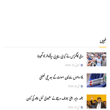
خبریں
دہلی کانگریس نے کیا بی جے پی ہیڈکواٹر کا گھیراؤ
جولائی 22, 2026
ہنتا وائرس سےتین اموات کے بعد مچی کھلبلی
مئی 11, 2026
بطور وزیر اعلیٰ جوزف وجئے نے سنبھالی تمل ناڈو کی کمان
مئی 11, 2026