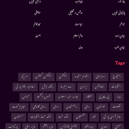
بہار نامہ
دیارِادب
مذہبی خبریں
پارلیمانی خبریں
سائنس و تحقیق
موسيقى
جرائم
سیاست
میرا کالم
جہانِ اردو
عالم اسلام
ہمسایہ
جہانِ طب
عدلیہ
Tags
احتجاج
اسرائیل
اقوام متحدہ
الیکشن
الیکشن کمیشن
امریکہ
انتخابات
اپوزیشن
ایران
اے ایم یو
بنگلہ دیش
بھارتیہ جنتا پارٹی
بہار
بی جے پی
تلنگانہ
جامعہ ملیہ اسلامیہ
جموں وکشمیر
حماس
حکومت
خواتین
دہلی
راجستھان
راہل
راہل گاندھی
سپریم کورٹ
عام آدمی پارٹی
غزہ
فلسطین
لوک سبھا
لوک سبھا انتخابات
مسلمان
ممبئی
مودی
مہاراشٹر
نیشنل کانفرنس
وزیر اعظم
وزیر اعلیٰ
پارلیمنٹ