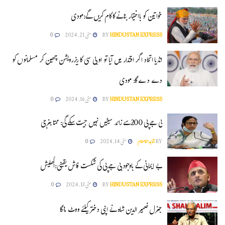
خواتین کو بااختیار بنانے کا کام کریں گے:مودی
HINDUSTAN EXPRESS
BY
مئی 21, 2024
0
انڈیا اتحاد اگر اقتدار میں آیا تو او بی سی کا ریزرویشن چھین کر مسلمانوں کو
دے دے گا: مودی
HINDUSTAN EXPRESS
BY
مئی 16, 2024
0
بی جے پی 200سے زائد سیٹیں نہیں جیت سکے گی: ممتا بنرجی
BY
شاہدالاسلام
مئی 14, 2024
0
بے ایمانی کے باوجود بی جے پی کی شکست فاش یقینی:اکھلیش
HINDUSTAN EXPRESS
BY
مئی 13, 2024
0
جنرل ضمیر الدین شاہ نے اپنی دختر کیلئے ووٹ مانگا