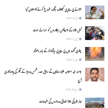
ممتا نے بی جے پی کیخلاف جنگ شروع کرنے کا اعلان کیا
مئی 10, 2026
تمل ناڈو کے 9 پولیس اہلکاروں کو سزائے موت
اپریل 6, 2026
چنڈی گڑھ میں بی جے پی ہیڈکوارٹر کے باہر دھماکہ
اپریل 1, 2026
جامعہ ملیہ اسلامیہ طلباء یونین کے سابق صدر شمس پرویز کے جگر کی پیوندکاری
آج
مارچ 31, 2026
ایئر انڈیاکی 78 اضافی پروازوں کی شروعات