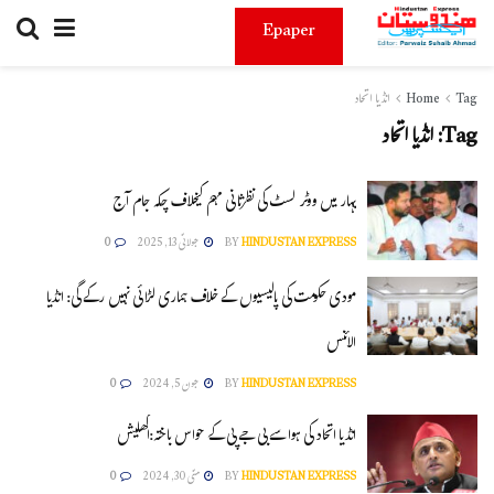
Epaper
Tag
Home
انڈیا اتحاد
Tag:
انڈیا اتحاد
بہار میں ووٹر لسٹ کی نظرثانی مہم کیخلاف چکہ جام آج
HINDUSTAN EXPRESS
BY
جولائی 13, 2025
0
مودی حکومت کی پالیسیوں کے خلاف ہماری لڑائی نہیں رکے گی: انڈیا
الائنس
HINDUSTAN EXPRESS
BY
جون 5, 2024
0
انڈیا اتحاد کی ہوا سے بی جےپی کے حواس باختہ:اکھلیش
HINDUSTAN EXPRESS
BY
مئی 30, 2024
0