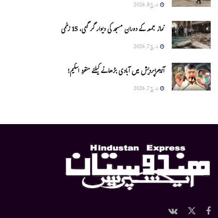
مارچ 8, 2026
نماز جمعہ کے دوران مسجد کی دیوار گر گئی، 15 زخمی
مارچ 7, 2026
آندھراپردیش میں آبادی بڑھانے کیلئے منفرد اسکیم!
مارچ 7, 2026